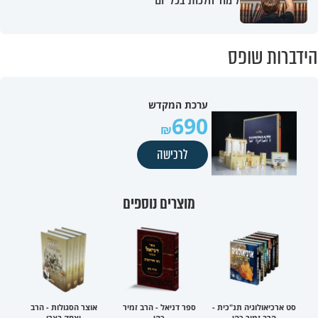
הידברות שופס
ערכת המקדש
690
לרכישה
מוצרים נוספים
סט ארכיאולוגיה תנ"כית -
ספר דניאל - הרב זמיר
אוצר הסגולות - הרב
הרב זמיר כהן
כהן
יצחק בצרי