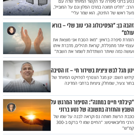
נטע ברזני סיפרה על הקשר המיוחד שלה עם
הרב: "תלינו תמונה במרכז הסלון וגם על המובייל,
מעל ראשו של התינוק. הוא שמר עלי"
זהבה בן: "הפסיכולוג הכי טוב שלי – בורא
עולם"
הזמרת סיפרה בראיון: "מאז הטבח אני מוצאת את
עצמי יותר מתפללת, קוראת תהילים, מדברת איתו
ועושה כמה שיותר השתדלות לשמור את השבת"
ינון מגל לבש ציצית בשידור חי – זו הסיבה
קידוש השם: ינון מגל הצטרף לפרויקט המיוחד של
בחור צעיר, שמחלק ציציות ברחבי המדינה
"קיבלתי חיים במתנה": הסיפור המרגש על
השבץ והחזרה בתשובה של נטע ברזני
כוכבת הרשת חוותה נס וקראה לבנה על שמו של
הרבי מליובאוויטש: "החיים שמו לי ברקס ב-300
קמ"ש"