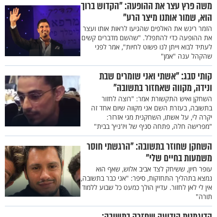
משה פרץ עצר את ההופעה: "הקדוש ברוך
הוא, שמור אותנו מיצר הרע"
הזמר ריגש את האלפים שהגיעו לראות אותו ועצר
את ההופעה כדי להתפלל. "שהשם מדברים קשים
לעתיד לבוא וייתן לנו פשוט לחיות", אמר לפני
שהקהל ענה "אמן"
קותי סבג: "אשתי ואני שומרים שבת
ונידה, מקווה שאחזור בתשובה"
השחקן ואיש התקשורת אמר: "רוצה לחזור
בתשובה, בעזרת השם אני מקווה שיום אחד זה
יקרה לי, על אשתו, השחקנית מגי אזרזר:
"מפרישה חלה, פתחה סניף של ויז'ניץ' בבית"
השחקן שחוזר בתשובה: "הרגשתי חוסר
משמעות בחיים שלי"
עופר חיון, ששיחק לצד אביב אלוש, שאף הוא
נמצא בתהליך התחזקות, סיפר: "אני כבר בתשובה,
אין לי לאן לחזור. עדיין הולך כמעט כל שבוע ללמוד
תורה"
הדוגמנית הודיעה שחזרה בתשובה: