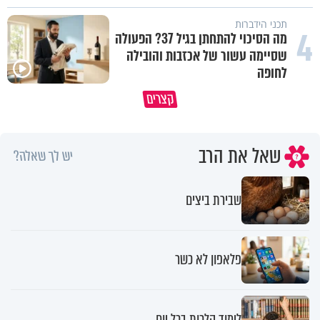
תכני הידברות
4
מה הסיכוי להתחתן בגיל 37? הפעולה
שסיימה עשור של אכזבות והובילה
לחופה
סגולה בבוקר להסרת חששות ופחדים
במבט לאחור - האם התקופה ה
קצרים
מהבן איש חי
הייתה שווה?
שאל את הרב
יש לך שאלה?
שבירת ביצים
פלאפון לא כשר
לימוד הלכות בכל יום