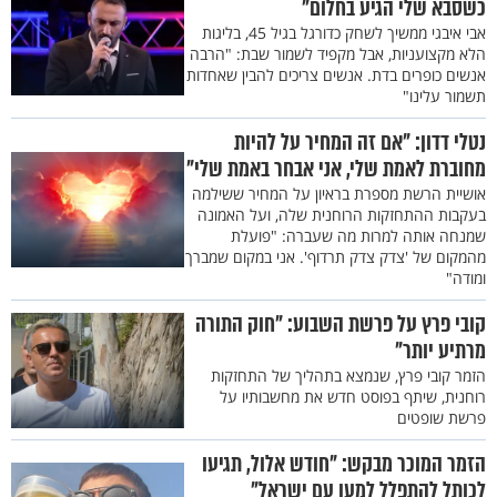
כשסבא שלי הגיע בחלום"
אבי איבגי ממשיך לשחק כדורגל בגיל 45, בליגות
הלא מקצועניות, אבל מקפיד לשמור שבת: "הרבה
אנשים כופרים בדת. אנשים צריכים להבין שאחדות
תשמור עלינו"
נטלי דדון: "אם זה המחיר על להיות
מחוברת לאמת שלי, אני אבחר באמת שלי"
אושיית הרשת מספרת בראיון על המחיר ששילמה
בעקבות ההתחזקות הרוחנית שלה, ועל האמונה
שמנחה אותה למרות מה שעברה: "פועלת
מהמקום של 'צדק צדק תרדוף'. אני במקום שמברך
ומודה"
קובי פרץ על פרשת השבוע: "חוק התורה
מרתיע יותר"
הזמר קובי פרץ, שנמצא בתהליך של התחזקות
רוחנית, שיתף בפוסט חדש את מחשבותיו על
פרשת שופטים
הזמר המוכר מבקש: "חודש אלול, תגיעו
לכותל להתפלל למען עם ישראל"