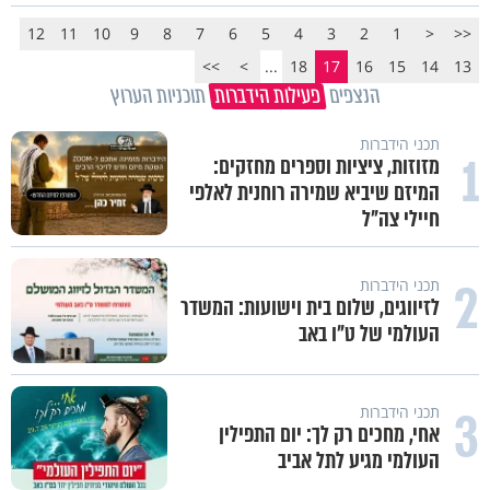
12
11
10
9
8
7
6
5
4
3
2
1
<
<<
>>
>
...
18
17
16
15
14
13
הנצפים
פעילות הידברות
תוכניות הערוץ
תכני הידברות
1
מזוזות, ציציות וספרים מחזקים:
המיזם שיביא שמירה רוחנית לאלפי
חיילי צה"ל
2
תכני הידברות
לזיווגים, שלום בית וישועות: המשדר
העולמי של ט"ו באב
3
תכני הידברות
אחי, מחכים רק לך: יום התפילין
העולמי מגיע לתל אביב