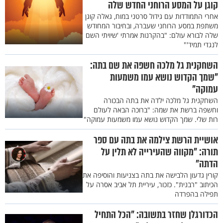
קוגן על המסע הרוחני החדש שלה
אחרי התמודדות עם גידול סרטני במוח, גאלה קוגן
משתפת במסע הרוחני שעברה, ובחיבור המחודש
שלה לבורא עולם: "בהקרנות אמרתי 'שיויתי השם
לנגדי תמיד'"
השחקנית גל מלכה חשפה את שם בתה:
"שמך הקדוש נושא עמו משמעות
עמוקה"
השחקנית גל מלכה ילדה את בתה הבכורה
וחשפה ברשת את שמה: "ברוכה הבאה לעולם
רות שלי. שמך הקדוש נושא עמו משמעות עמוקה"
אושיית הרשת צילמה את בתה עם ספר
תורה: "מקווה שהעירייה לא תלין על
הדתה"
קורין גדעון הלבישה את בתה בצניעות והוסיפה את
הכיתוב "רבנית". כזכור, עיריית תל אביב אסרה על
תפילה בהפרדה
הכדורגלן שחזר בתשובה: "הכל התחיל