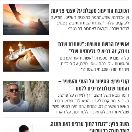
הכוכבת הודיעה: מקבלת על עצמי צניעות
אן אברהמי, שהשתתפה בתוכנית ריאליטי, הודיעה
לעוקבים שלה: "שומרת שבת ומתלבשת צנוע
לכבוד שבת", וקראה לאחרות להצטרף
אושיית הרשת חושפת: "שומרת שבת
ונידה, זה בריא לי וליחסים שלי"
טליה עובדיה מספרת: "אשתית את הערכים
והאמונות שלי, כמה שאני יכולה, על הילדים.
אומרת תודה שבניתי משפחה"
קובי פרץ: הסיפור על העני והעשיר –
והמסר שכולנו צריכים ללמוד
הזמר מביא משל חשוב דרך למידה על פרשת
השבוע. מה קרה לעני שהגיע לרב ומדוע הוכנס
האיש העשיר קודם, למרות שזה היה לפניו? משל
שכל אחד חייב לקרוא כדי ללמד זכות על האחר
משה פרץ: "לגדול לתוך ערכים זאת מתנה.
לומד תורה כל שבוע"