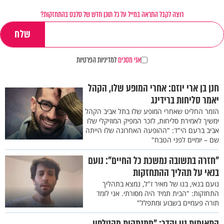
רוצה לקבל התראה במייל על כל תוכן חדש של סלבס בהתחזקות?
אני מסכים
למדיניות הפרטיות
חנן בן ארי יוזם: אחרי המופע שלו, הקהל
יאמר סליחות ברידינג
הזמר החליט שאחרי המופע שלו בתל אביב הקהל
ימשיך לאמירת סליחות, לזכר המפיק המוזיקלי שלו
אביב ברעם הי"ד: "ההופעה האחרונה שלו הייתה
שם – יומיים לפני הטבח"
"חזרה בתשובה נמשכת כל החיים": נועם
בנאי על תהליך ההתחזקות
נועם בנאי, בנו של מאיר ז"ל, נמצא בתהליך
התחזקות: "הבית תמיד היה מסורתי. אני לומד
תורה פעמיים בשבוע ומתפלל"
התאומות נוי והדר: "מתנתקות מהטלפון