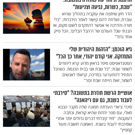
"שבת, כשרות, נגיעה וצניעות"
הדר חיון שיתפה את עוקביה בתהליך שהיא
עוברת, ושלחה להם קישור לאתר הידברות: "בלי
תורה והדרכה אי אפשר להתקדם לשום מקום, אז
הבנתי שכל העולם של ה'הבל הבלים', הכל פייק
אחד גדול"
גיא הוכמן: "הזהות היהודית שלי
התחזקה. אני קודם יהודי, אחר כך הכל"
הסטנדאפיסט סיפר בראיון מדוע קרא ליהודים
לשמור שבת: "כל שבת אני בבית הכנסת. כשהכל
התחיל להתערער במדינה, קראתי לאנשים
לשמור, זאת הייתה שבת זכור"
אושיית הרשת חוזרת בתשובה? "סירבתי
לעבוד בשבת, גם עם ריהאנה"
סינדי צ'אדי העלתה תמונה שלה מקבר הבבא
סאלי, עם ספר יהדות שהיא קוראת, וכתבה
לעוקבות: "מיד קיבלתי דברים גדולים יותר אחרי
שסירבתי לעבוד בשבת. האמונה חשובה מעוד
קמפיין"