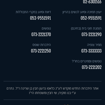
02-6301516
יעוץ תמיכה וסיוע לנשים בהריון
דיווח וסיוע במקרי התבוללות
052-9551591
052-9551591
הזמנת חוגי בית (בחינם)
נופשים
073-2221270
073-2221290
ממיר צופיה
הידברות שופס
073-2221250
073-3333333
נופשים וסמינרים בחו"ל
073-2221202
אתר הידברות החדש מוקדש לע"נ כלאפו גדעון רובין בן שרינה ז"ל. נתרם
ע"י בנו מוקירו, שי רובין ומשפחתו הי"ו