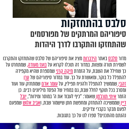
סלבס בהתחזקות
סיפוריהם המרתקים של מפורסמים
שהתחזקו והתקרבו לדרך היהדות
מדור
סלבס
באתר
הידברות
מציג את סיפוריהם של סלבס שהתחזקו והתקרבו
לשמירת תורה ומצוות. במדור זה תוכלו לקרוא על
בועז מעודה,
שמתחרט על
כך שחילל את השבת, על הזמרת
מיקה קרני
שמספרת שהיא מקפידה
להתפלל כל בוקר, ומאושרת על כך. עוד במדור סיפוריהם של
ערן
זהבי,
שממשיך להתפלל ולהניח תפילין, על
עומר אדם
שמתחזק עוד ועוד
ומסרב בכל תוקף לחלל שבת, גם במחיר של הפסד מיליונים רבים. כן
הזמר
איתי תורג'מן
שאומר: "כיף לעבוד את ה' במוסר ומידות",
יובל
דיין
שממשיכה להתחזק ומחפשת חתן שישמור שבת, ו
אביב אלוש
שמפעם
לפעם מבקר בקברי צדיקים.
נהנתם מהתכנים? ספרו לנו על כך בתגובות.