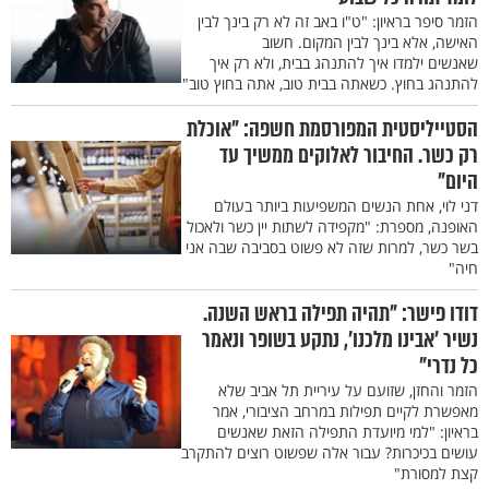
הזמר סיפר בראיון: "ט"ו באב זה לא רק בינך לבין
האישה, אלא בינך לבין המקום. חשוב
שאנשים ילמדו איך להתנהג בבית, ולא רק איך
להתנהג בחוץ. כשאתה בבית טוב, אתה בחוץ טוב"
הסטייליסטית המפורסמת חשפה: "אוכלת
רק כשר. החיבור לאלוקים ממשיך עד
היום"
דני לוי, אחת הנשים המשפיעות ביותר בעולם
האופנה, מספרת: "מקפידה לשתות יין כשר ולאכול
בשר כשר, למרות שזה לא פשוט בסביבה שבה אני
חיה"
דודו פישר: "תהיה תפילה בראש השנה.
נשיר 'אבינו מלכנו', נתקע בשופר ונאמר
כל נדרי"
הזמר והחזן, שזועם על עיריית תל אביב שלא
מאפשרת לקיים תפילות במרחב הציבורי, אמר
בראיון: "למי מיועדת התפילה הזאת שאנשים
עושים בכיכרות? עבור אלה שפשוט רוצים להתקרב
קצת למסורת"