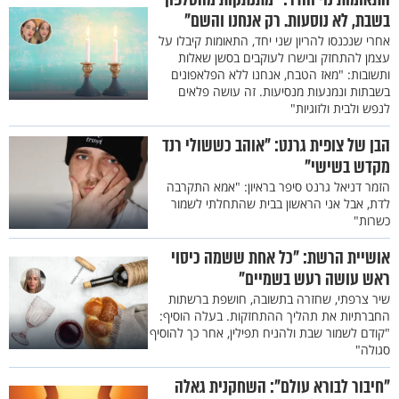
בשבת, לא נוסעות. רק אנחנו והשם"
אחרי שנכנסו להריון שני יחד, התאומות קיבלו על
עצמן להתחזק ובישרו לעוקבים בסשן שאלות
ותשובות: "מאז הטבח, אנחנו ללא הפלאפונים
בשבתות ונמנעות מנסיעות. זה עושה פלאים
לנפש ולבית ולזוגיות"
הבן של צופית גרנט: "אוהב כששולי רנד
מקדש בשישי"
הזמר דניאל גרנט סיפר בראיון: "אמא התקרבה
לדת, אבל אני הראשון בבית שהתחלתי לשמור
כשרות"
אושיית הרשת: "כל אחת ששמה כיסוי
ראש עושה רעש בשמיים"
שיר צרפתי, שחזרה בתשובה, חושפת ברשתות
החברתיות את תהליך ההתחזקות. בעלה הוסיף:
"קודם לשמור שבת ולהניח תפילין, אחר כך להוסיף
סגולה"
"חיבור לבורא עולם": השחקנית גאלה