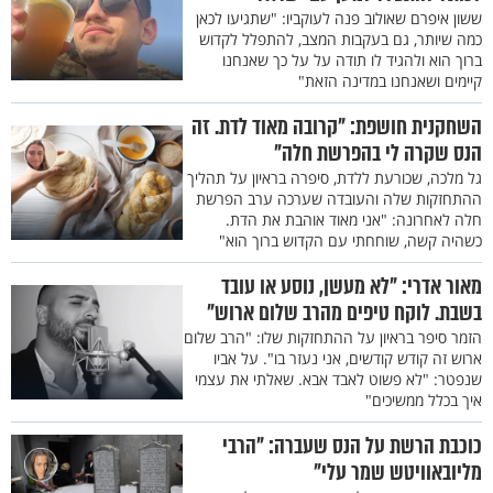
ששון איפרם שאולוב פנה לעוקביו: "שתגיעו לכאן
כמה שיותר, גם בעקבות המצב, להתפלל לקדוש
ברוך הוא ולהגיד לו תודה על על כך שאנחנו
קיימים ושאנחנו במדינה הזאת"
השחקנית חושפת: "קרובה מאוד לדת. זה
הנס שקרה לי בהפרשת חלה"
גל מלכה, שכורעת ללדת, סיפרה בראיון על תהליך
ההתחזקות שלה והעובדה שערכה ערב הפרשת
חלה לאחרונה: "אני מאוד אוהבת את הדת.
כשהיה קשה, שוחחתי עם הקדוש ברוך הוא"
מאור אדרי: "לא מעשן, נוסע או עובד
בשבת. לוקח טיפים מהרב שלום ארוש"
הזמר סיפר בראיון על ההתחזקות שלו: "הרב שלום
ארוש זה קודש קודשים, אני נעזר בו". על אביו
שנפטר: "לא פשוט לאבד אבא. שאלתי את עצמי
איך בכלל ממשיכים"
כוכבת הרשת על הנס שעברה: "הרבי
מליובאוויטש שמר עלי"