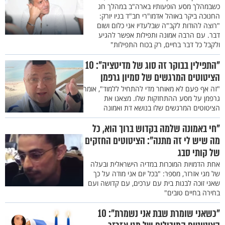
כשבמהלך מסע הופעותיו בארה"ב במהלך חג
החנוכה ביקר באוהל אדמו"רי חב"ד בניו יורק:
"רוצה להודות לקב"ה שבלעדיו אני כלום ושום
דבר. עם הרבה אמונה ותפילות אפשר להגיע
ולקבל כל דבר בחיים, רק בכוח התפילות"
"התפילין בבוקר זה סוג של מדיטציה": 10
הציטוטים המרגשים של סמיון גרפמן
"זה אף פעם לא מאוחר מדי להתחיל ללמוד", אומר
גרפמן על מסע ההתחזקות שלו. מצאנו את
הציטוטים המרגשים שלו בנושא דת ואמונה
"חי באמונה שלמה בקדוש ברוך הוא, כל
מה שיש לי זה מתנה": הציטוטים החזקים
של קותי סבג
אחת הדמויות המוכרות במדיה הישראלית ובעלה
של מגי אזרזר, מספר: "בכל יום אני מודה על כך
שאני זוכה לבנות בית עם ערכים, עם קדושה ועם
בחירה בחיים טובים"
"כשאני שומרת שבת אני נשמרת": 10