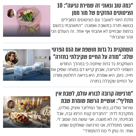
"כמה טוב וגאוני זה שמירת נגיעה": 10
הציטוטים החזקים של מור ממן
מלכת היופי לשעבר עם הציטוטים המובילים
בנושא חזרה בתשובה ואמונה: "התאהבתי בהשם
ברמות שבחיים לא אהבתי אף אחד. זה העולם הכי
זוהר שהכרתי"
השחקנית גל גדות חושפת את הנס הפרטי
שלה: "מודה על החיים שקיבלתי בחזרה"
השחקנית גל גדות שיתפה כי במהלך החודש
השמיני להריונה, אובחן קריש דם במוחה שסיכן את
חייה. כיום, היא אומרת, היא בריאה לחלוטין ומודה
על החיים שקיבלה בחזרה
"מרגישה קרובה לבורא עולם, לשבת אין
תחליף": אושיית הרשת שומרת שבת
שיראל טולדנו, בתו של המיליונר איציק טולדנו,
מתקרבת לדת: "החברים קצת הרימו גבה, אבל
מבחינתי, זה לא משנה. אני עושה מה שטוב לי.
כשאני מתפללת, אני מרגישה שאלוקים שומע
אותי. זה נותן לי כוח להתמודד"