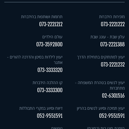
מזכירות הידברות
תרומות ושותפות בהידברות
073-2221212
073-2221222
עלון שבת - עונג שבת
עולם הילדים
073-3592800
073-2221388
יעוץ למתחזקים בתחילת הדרך
יעוץ לילדות בסיכון והדרכה להורים -
אתגר
073-2221232
073-3333320
יעוץ לנשים בטהרת המשפחה -
קו ההלכה הידברות
מתחברות
073-3333300
02-6301516
יעוץ תמיכה וסיוע לנשים בהריון
דיווח וסיוע במקרי התבוללות
052-9551591
052-9551591
הזמנת חוגי בית (בחינם)
נופשים