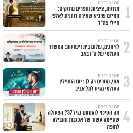
תכני הידברות
1
מזוזות, ציציות וספרים מחזקים:
המיזם שיביא שמירה רוחנית לאלפי
חיילי צה"ל
2
תכני הידברות
לזיווגים, שלום בית וישועות: המשדר
העולמי של ט"ו באב
3
תכני הידברות
אחי, מחכים רק לך: יום התפילין
העולמי מגיע לתל אביב
תכני הידברות
4
מה הסיכוי להתחתן בגיל 37? הפעולה
שסיימה עשור של אכזבות והובילה
לחופה