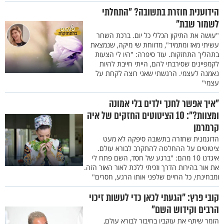
הידוענית חוזרת בתשובה? "התחלתי
לשמור שבת"
"עושה את התיקון הכללי כל יום. ברכת השחר
עשיתי מאז ומתמיד", מדווחת שי מיקה, שנמצאת
בתהליך התחזקות. עוד סיפרה: "היו לי הצעות
לקמפיינים שסירבתי להם, הייתי חייבת להיות
נאמנה לעצמי. הרגשתי שאני רוצה לקחת על
עצמי"
"איך אפשר לחנך ילדים בלי אמונה
ומצוות?": 10 הציטוטים החזקים של איה
קרמרמן
הדוגמנית שחזרה בתשובה סיפקה לא מעט
ציטוטים על ההחלטה להתקרב לבורא עולם.
איגדנו 10 מהם: "ברגע של חסד, השם פתח לי
את אור בהירות הדרך וזכיתי ללכת לאור האור הזה.
ומבחינתי, כל החיים שלפני אותו הרגע, חסרים"
קובי פרץ: "הגעתי לכאן כדי לעשות זיכוי
הרבים וקידוש השם"
הזמר שיתף את עוקביו בחיבור לבורא עולם,