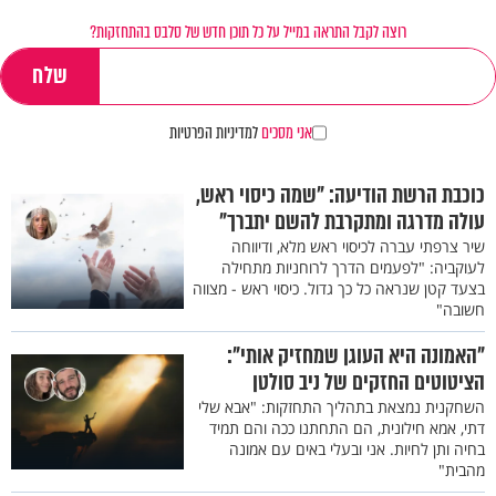
רוצה לקבל התראה במייל על כל תוכן חדש של סלבס בהתחזקות?
אני מסכים
למדיניות הפרטיות
כוכבת הרשת הודיעה: "שמה כיסוי ראש,
עולה מדרגה ומתקרבת להשם יתברך"
שיר צרפתי עברה לכיסוי ראש מלא, ודיווחה
לעוקביה: "לפעמים הדרך לרוחניות מתחילה
בצעד קטן שנראה כל כך גדול. כיסוי ראש - מצווה
חשובה"
"האמונה היא העוגן שמחזיק אותי":
הציטוטים החזקים של ניב סולטן
השחקנית נמצאת בתהליך התחזקות: "אבא שלי
דתי, אמא חילונית, הם התחתנו ככה והם תמיד
בחיה ותן לחיות. אני ובעלי באים עם אמונה
מהבית"