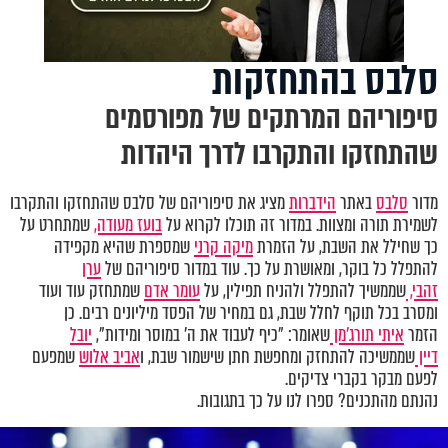
סלבס בהתחזקות
סיפוריהם המרתקים של מפורסמים
שהתחזקו והתקרבו לדרך היהדות
מדור
סלבס
באתר
הידברות
מציג את סיפוריהם של סלבס שהתחזקו והתקרבו
לשמירת תורה ומצוות. במדור זה תוכלו לקרוא על
בועז מעודה,
שמתחרט על
כך שחילל את השבת, על הזמרת
מיקה קרני
שמספרת שהיא מקפידה
להתפלל כל בוקר, ומאושרת על כך. עוד במדור סיפוריהם של
ערן
זהבי,
שממשיך להתפלל ולהניח תפילין, על
עומר אדם
שמתחזק עוד ועוד
ומסרב בכל תוקף לחלל שבת, גם במחיר של הפסד מיליונים רבים. כן
הזמר
איתי תורג'מן
שאומר: "כיף לעבוד את ה' במוסר ומידות",
יובל
דיין
שממשיכה להתחזק ומחפשת חתן שישמור שבת, ו
אביב אלוש
שמפעם
לפעם מבקר בקברי צדיקים.
נהנתם מהתכנים? ספרו לנו על כך בתגובות.