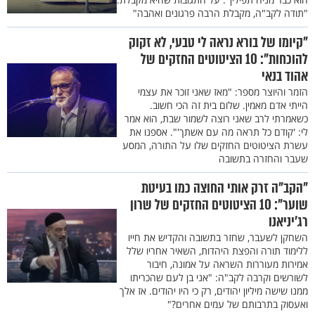
"תודה לקב"ה, מקבלת הרבה פרגונים ואהבה"
"קיומו של בורא נראה לי טבעי, לא זקוק
להוכחות": 10 הציטוטים החזקים של
אהוד בנאי
הזמר והיוצר מספר: "מאז שאני זוכר את עצמי
הייתי אדם מאמין. שלום בית זה הכי חשוב.
כשאמרתי לרב שאני רוצה לשמור שבת, הוא אמר
לי: 'קודם כל תראה מה עם אשתך'". אספנו את
עשרת הציטוטים החזקים שלו על התורה, המסע
שעבר והחזרה בתשובה
"הקב"ה זרק אותי החוצה כמו בעיטת
שוער": 10 הציטוטים החזקים של שרון
רג'יניאנו
השחקן לשעבר, שחזר בתשובה והקדיש את חייו
ללימוד תורה והפצת היהדות, השאיר אחריו שלל
אמירות מעוררות השראה על אמונה, חיבור
לשורשים וקרבה לקב"ה: "אני בן לעם שהכריתו
ממנו שישה מיליון יהודים, רק כי היו יהודים. אז אלך
ואעסוק בתרבותם של עמים אחרים?"