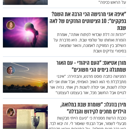
על הראש ככיפה"
"איפה אני מרגישה הכי הרבה את השם?
בפקקים": 10 הציטוטים החזקים של לאה
שבת
"יהדות זה דלת שכדאי לפתוח אותה", אומרת
הזמרת ואחותו של שלומי שבת. היא מדברת על
השילוב בין המוזיקה לאמונה, והאור שמצאה
בסיפורי צדיקים ושבת
מורן אטיאס: "העם היהודי - עם האור
שמתגלה בימים הכי חשוכים"
המגישה כתבה פוסט מרגש, והבהירה: "אינני
מתבלבלת מי הוא האויב האמיתי, אבל אותו אני לא
יכולה לשנות, אני יכולה לשנות רק אותי. נהיה אור
לגויים אבל החשוב מכל, אור בעצמנו לעצמנו"
מירן בוזגלו: "שומרת שבת במלואה,
הילדים מחכים לקידוש והבדלה"
כוכבת הרשת מספרת כי "פעם הייתי מבקשת
מבעלי לשמור, אבל הבנתי שאסור לי. זה יבוא לבד.
הוא כבר מניח תפילין". על התגובות שהיא מקבלת: