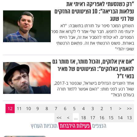
"רק כשנסעתי לאפריקה ראיתי את
נפלאות הבריאה": 10 הציטוטים החזקים
של דני שטג
השחקן המוכר סיפר על חזרתו בתשובה: "לא
ידעתי מה לחפש. חבר שלי אמר לי לקרוא את ספר
הספרים. לא יכולתי להסביר את זה, אבל הייתי
באורות. פשוט הרגשתי את זה. פתאום הרגשתי
שאני יהודי"
"אם אין אלוקים, והכול מותר, אז מותר גם
להאמין באלוקים": הציטוטים של מאיר
בנאי ז"ל
אחד היוצרים הגדולים בישראל, שנפטר ב-2017,
שאל רגע לפני מותו: "האם אפשר ללמוד תורה
בעולם הבא?"
12
11
10
9
8
7
6
5
4
3
2
1
<
<<
>>
>
...
18
17
16
15
14
13
הנצפים
פעילות הידברות
תוכניות הערוץ