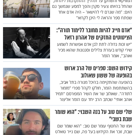
המוזיקאי והשחקן על תהליך ההתקרבות ליהדות,
שהחל בהיותו צעיר סקרן והפך למסע שנמשך גם
היום: "מה שגרם לי להישאר – היה אדם אחד
שפתח ספר והראה לי היכן לקרוא"
"אדם חייב להיות מחובר ללימוד תורה":
הציטוטים החזקים של אהרון רזאל
"יש זכות גדולה לתת לבן אדם אפשרות לשמוע
שירי קודש בעזרת צלילים וסגנונות שהוא מכיר
ואוהב", אומר הזמר
קידוש השם: ספרים של הרב ארוש
בהופעה של ששון שאולוב
בהופעה שהתקיימה בהיכל מנורה בתל אביב,
בהשתתפות הזמר, חולקו לקהל ספרי "מזמור
לתודה". שאולוב שר את השיר המפורסם "תמיד
אוהב אותי" שכתב הרב יחד עם הזמר אליצור
שלי שם טוב על בנה השבוי: "הוא שומר
שבת בשבי"
אמו של החטוף עומר שם טוב: "הוא שומר שם
שבת, זוכר את הקידוש בעל פה, שם נייר טואלט