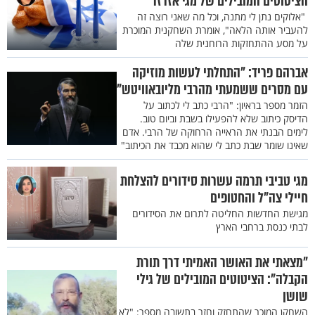
הציטוטים המובילים של מגי אזרזר
"אלוקים נתן לי מתנה, וכל מה שאני רוצה זה
להעביר אותה הלאה", אומרת השחקנית המוכרת
על מסע ההתחזקות הרוחנית שלה
אברהם פריד: "התחלתי לעשות מוזיקה
עם מסרים ששמעתי מהרבי מליובאוויטש"
הזמר מספר בראיון: "הרבי כתב לי לכתוב על
הדיסק כיתוב שלא להפעילו בשבת וביום טוב.
לימים הבנתי את הראייה הרחוקה של הרבי. אדם
שאינו שומר שבת כתב לי שהוא מכבד את הכיתוב"
מגי טביבי תרמה עשרות סידורים להצלחת
חיילי צה"ל והחטופים
מגישת החדשות החליטה לתרום את הסידורים
לבתי כנסת ברחבי הארץ
"מצאתי את האושר האמיתי דרך תורת
הקבלה": הציטוטים המובילים של גילי
שושן
השחקן המוכר שהתחזק וחזר בתשובה מספר: "לא