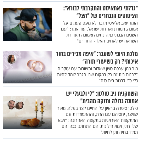
"גדלתי כאתאיסט והתקרבתי לבורא":
הציטוטים הנבחרים של "הצל"
הזמר יואב אליאסי מדבר לא מעט פעמים על
אמונה, מסורת ואחדות ישראל. עוד אמר: "עם
השנים הבנתי כמה נתינה ואמונה מעוררת
השראה יש לאחים האלו - החרדים"
מלכת היופי לשעבר: "איפה מכירים בחור
איכותי? רק בשיעורי תורה"
מור ממן ערכה סשן שאלות ותשובות עם עוקביה:
"לבנות בית זה רק במקום שבו הגבר לומד להיות
כלי כדי לבנות בית כזה"
השחקנית ניב סולטן: "לי ולבעלי יש
אמונה גדולה וחזקה מהבית"
סולטן סיפרה בראיון על החיים לצד בעלה, מאור
שוויצר, יחסיהם עם הדת, וההתמודדות עם
המתקפות האיראניות בתקופה האחרונה: "אבא
שלי דתי, אמא חילונית, הם התחתנו ככה והם
תמיד בחיה ותן לחיות"