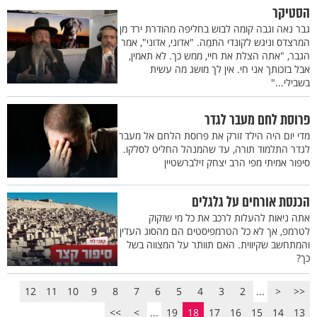
הסטיקר
גבר נאה וגבה קומה לבוש בחליפה מהודרת ירד מן
המרצדס וניגש לקונדי התמֵה. "אדוני, אדוני", אמר
הגבר, "אתה הצלת את חיי, ממש כך. לא תאמין,
אבל בזכותך אני חי. אין לך מושג מה עשית
בשבילי..."
פרוסת לחם מעבר לגדר
מדי יום היה הילד זורק את פרוסת הלחם אל מעבר
לגדר התלמוד תורה, עד שהמנהל החליט לסלקו.
סיפור אמיתי מפי הרב יצחק זילברשטיין
הכנסת אורחים על גלגלים
אתה ניאות להעלות לרכב את כל מי שזקוק
לטרמפ, אך לא כל הטרמפיסטים הם מהסוג העדין
והמתחשב שקיווית. האם תוותר על המצווה בשל
כך?
12
11
10
9
8
7
6
5
4
3
2
...
<
<<
>>
>
...
19
18
17
16
15
14
13