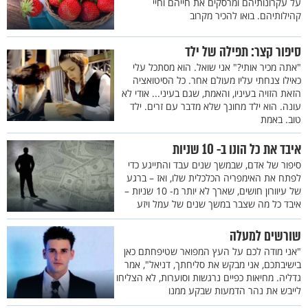
על עקרונותיהם ומרסקים את חייהם וחיי
קהילותיהם. בואו להכיר מקרוב
סיפור קצר: תפילה של ילד
"אתה מכיר אותי?" אני שואל. הוא מסתכל עלי
כאילו צנחתי עליו מעולם אחר. כל הסיטואציה
הזאת הזויה בעיניו, והאמת, שגם בעיני... אודי לא
עונה. הוא ילד מחונך שלא מדבר עם זרים. ילד
טוב. באמת
איבד את כל הונו ב- 10 שניות
סיפור של אדם, שבמשך שנים עבד והתייגע כדי
לפתח את האימפריה הכלכלית שלו, ואז – ברגע
של עיוורון חושים, שארך לא יותר מ- 10 שניות –
איבד כל מה שצבר במשך שנים של עמל ויזע
שורשים למעלה
"אני מודה לכם על העץ המפואר שטיפחתם כאן
בישיבתכם, אני מבקש את סליחתך, דניאל", אמר
גדליה. מחיאות כפיים נרגשות וסוערות, לא הצליחו
לייבש את נהר הדמעות שבקע ממנו