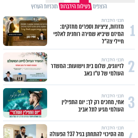
הנצפים
פעילות הידברות
תוכניות הערוץ
תכני הידברות
1
מזוזות, ציציות וספרים מחזקים:
המיזם שיביא שמירה רוחנית לאלפי
חיילי צה"ל
2
תכני הידברות
לזיווגים, שלום בית וישועות: המשדר
העולמי של ט"ו באב
3
תכני הידברות
אחי, מחכים רק לך: יום התפילין
העולמי מגיע לתל אביב
תכני הידברות
מה הסיכוי להתחתן בגיל 37? הפעולה