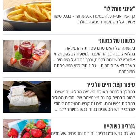
"אינני מוחל לו"
כך אמר אבי-הכלה בסערת-נפש, ופרץ בבכי. סיפור
אמיתי על משמעות הפגיעה בזולת
כבשונו של כבשוני
בקשתה של האם טרם פטירתה התמלאה
במלואה. בנה בניהו הועבר למשפחה בצפון, ושתי
אחיותיו למשפחה בדרום, ובכך נגזר על היתומים –
מעבר לצער היתמות – גם ניתוק כפוי ממשפחתם
המורחבת
סיפור קצר: חיים על נייר
במהלך מלחמת העולם השנייה החליטו הנאצים
להותיר בחיים קבוצה מצומצמת של יהודים החולים
במחלות נפש ורוח. היה זה קרש ההצלחה ליהודי
שכתבי קודש הטעונים גניזה נגעו במיוחד ללבו...
גנרלים בשוליים
העולם גדוש ב"גנרלים" יהירים ומנופחים שעומדים