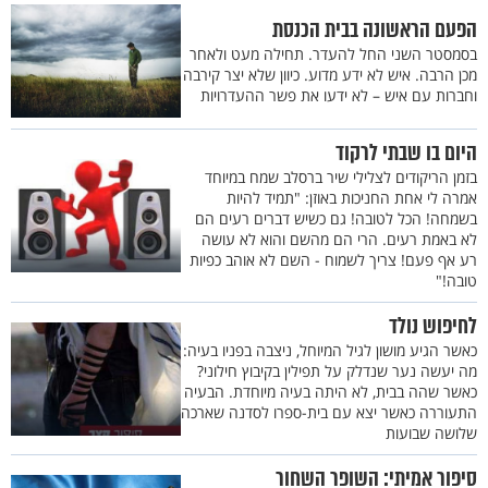
הפעם הראשונה בבית הכנסת
בסמסטר השני החל להעדר. תחילה מעט ולאחר
מכן הרבה. איש לא ידע מדוע. כיוון שלא יצר קירבה
וחברות עם איש – לא ידעו את פשר ההעדרויות
היום בו שבתי לרקוד
בזמן הריקודים לצלילי שיר ברסלב שמח במיוחד
אמרה לי אחת החניכות באוזן: "תמיד להיות
בשמחה! הכל לטובה! גם כשיש דברים רעים הם
לא באמת רעים. הרי הם מהשם והוא לא עושה
רע אף פעם! צריך לשמוח - השם לא אוהב כפיות
טובה!"
לחיפוש נולד
כאשר הגיע מושון לגיל המיוחל, ניצבה בפניו בעיה:
מה יעשה נער שנדלק על תפילין בקיבוץ חילוני?
כאשר שהה בבית, לא היתה בעיה מיוחדת. הבעיה
התעוררה כאשר יצא עם בית-ספרו לסדנה שארכה
שלושה שבועות
סיפור אמיתי: השופר השחור