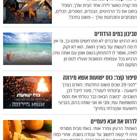
מה קורה כאשר לילה אחד הבית שלך, המכיל
בתוכו את כל הרהיטים, הבגדים, הספרים, הכלים,
המכתבים והזכרונות שלך – פשוט נחרב?
סביבון במים הרדודים
גיא הרגיש שדברים לא מתרחשים סתם-כך, וכי אין
לו מה לעשות עוד בארץ הזאת. הוא לא זקוק
לוויזה, ואסור לו להתחתן בשום אופן עם אותה גויה.
הרגיש בכל עצמותיו הכואבות שעליו לנוס מן
המקום הזה
סיפור קצר: כוס ישועות אשא מירונה
"לפני 29 שנים פשוט החלטתי: האדם נצרך
לישועה - וביכולתי לעזור!", סיפר לייבל לבן
השכנים. "בשנה הבאה כבר נטלתי את הכוס
המשומשת עמי, ומני אז אני שותה בהם, בגביעי
הישועות שקיבלתי במירון"
לדרוס את אבא פעמיים
האמת? הרעיון צמרר אותי. באתי מבית מסורתי
והיה לי קשה לחשוב על עבודה בשבת. אחרי כמה