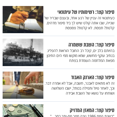
סיפור קצר: רשימותיו של עיתונאי
כעיתונאי זה עניין של רגע אחד, ובעצם שבריר של
שנייה, שבו אתה קולט שיש לך ביד סיפור מדהים.
קלטת? תפסת. לא קלטת? פספסת
סיפור קצר: השבת ששמרה
בהיותם בלב ים, קיבל רב החובל הוראות להפליג
בנתיב עוקף מחשש, שמא מוקשו ממי הים התיכון
מפאת המלחמה העומדת בפתח
סיפור קצר: הארנק האבוד
זה לא מתאים לאבנר, חשבה, אבל לא אמרה דבר.
וכך, לאחר טיול ותפילה בכותל, ישבו השלושה
ושוחחו על נושא של השבת אבידה
סיפור קצר: המאזן המדויק
"בשנת המס 1986 נוכה ממך מס-יתר בסך...".