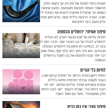
ישעיהו ניסה לשנות את זוית פיו, אך בקושי הפיק
מהשופר השחור תקיעות מקוטעות. כמעט שיצאה
נשמתו עד שהצליח איכשהו להוציא את הציבור ידי
חובה. נוצרה הרגשה כללית קשה. כולם חשו שכח
עליון מעכב בעד התקיעות
סיפור אמיתי: ירושלים הכסופה
למרות עלייתו של סבא מנשה לארץ, לא הצליח
להתוודע לגורלו של בנו הצעיר יוסף. הדבר הסב לו
צער רב. בנסיעה לא מתוכננת לירושלים הצטלבו
מבטיהם. הוא חייך חיוך רחב כלפי יוסף, כאילו שאין
דבר יותר טבעי מלפגוש את בנו האבוד בירושלים
הגשומה
לחיות בלי הורים
ניסיתי לישון בפינת הרחוב על חתיכת קרטון ישנה.
כעבור תקופה עברתי לפנימייה מלאה בילדים
עזובים ונשכחים שחרב עליהם עולמם. "אני לא
רוצה להיות פה", אמרתי לעצמי. "אני רוצה להיות
חלק ממשפחה". משל עם מוסר השכל
סיפור קצר: אין כמו בבית