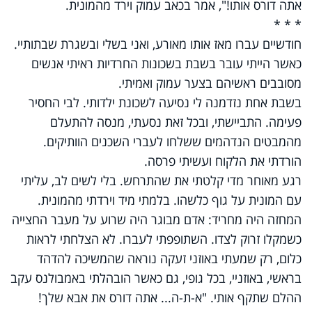
אתה דורס אותו!", אמר בכאב עמוק וירד מהמונית.
* * *
חודשיים עברו מאז אותו מאורע, ואני בשלי ובשגרת שבתותיי.
כאשר הייתי עובר בשבת בשכונות החרדיות ראיתי אנשים
מסובבים ראשיהם בצער עמוק ואמיתי.
בשבת אחת נזדמנה לי נסיעה לשכונת ילדותי. לבי החסיר
פעימה. התביישתי, ובכל זאת נסעתי, מנסה להתעלם
מהמבטים הנדהמים ששלחו לעברי השכנים הוותיקים.
הורדתי את הלקוח ועשיתי פרסה.
רגע מאוחר מדי קלטתי את שהתרחש. בלי לשים לב, עליתי
עם המונית על גוף כלשהו. בלמתי מיד וירדתי מהמונית.
המחזה היה מחריד: אדם מבוגר היה שרוע על מעבר החצייה
כשמקלו זרוק לצדו. השתופפתי לעברו. לא הצלחתי לראות
כלום, רק שמעתי באוזני זעקה נוראה שהמשיכה להדהד
בראשי, באוזניי, בכל גופי, גם כאשר הובהלתי באמבולנס עקב
ההלם שתקף אותי. "א-ת-ה... אתה דורס את אבא שלך!