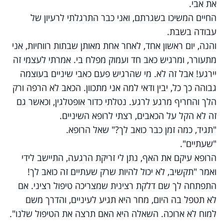
את אבי.
החיים המשיכו בשגרתם, ואני כבר התרגלתי לרעיון של
עבודה בשבת.
והנה, יום ראשון אחד, לאחר אחת מאותן שבתות רווחיות, אני
מתעורר, ומרגיש כאב חד ועמוק מפלח בי. אמרתי לעצמי זה
יירגע! אבל זה לא. מי שהרגיש פעם כאבי שיניים בעוצמה
גבוהה כך כל, יבין ודאי למה אני מתכוון. הכאב לא הרפה ורק
הלך והחריף מרגע לרגע. נטלתי כדור אופטלגין, וכאשר גם
זה לא הקל על הכאבים, רצתי לרופא השיניים.
"תגיד, כמה זמן כבר כואב לך?" שאל הרופא.
"שעתיים".
הרופא עיקם את האף, נתן לי זריקת הרגעה, התיישב לידי
ואמר "תקשיב, לא יכול להיות שרק שעתיים זה כואב לך!
התפתחה לך שם דלקת רצינית שמצריכה טיפול רציני. אם
לא תטפל בה היום, מחר היא תגיע לעיניים, והדרך משם
למוח לא ארוכה. השאלה היא האם תרצה את הטיפול שלנו".