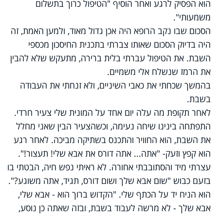
הוא הפסיק לרגע ואחר הוסיף "הטיפול כרוך בתשלום
משמעותי".
הסכום שבו נקב הרופא היה אכן גדול מאוד, ולמען האמת, זה
היה בדיוק הסכום שאותו צברתי בתכנית החיסכון מכספי
השבת. את הטיפול עברתי בלית ברירה, מתעקש שלא להבין
את הרמז שנשלח אלי משמיים.
בהמשך שכחתי את כאבי השיניים, ולא זנחתי את העבודה
בשבת.
לאחר תקופת מה עלה יום אחד על המונית שלי צעיר חרדי.
התפתחה בינינו שיחה נעימה, וכשהצעיר הבין שאני מחלל
את השבת, הוא החוויר והתכנס בשתיקה מביכה. לאחר רגע
הוא קפץ וזעק- "אתה... אתה דורס את אבא שלי! תעצור!".
עצרתי מיד והסתובבתי אחורה. לא ראיתי נפש חיה, הבטתי בו
בזעם כבוש "שום אבא שלך ושום דורס, תגיד, אתה משוגע?".
הוא הניח יד על הכתף שלי. "הקדוש ברוך הוא - אבא שלי,
אבא שלך - לא מרשה לעבוד בשבת, ובזה שאתה כן נוסע,