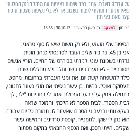
על עבודה בשבת. אחרי כמה שיחות רציניות עם מנהל הבנק החלטתי
שאין מנוס, והתחלתי לעבוד בשבת, אך לא בלי נקיפות מצפון. סיפור
קצר מאת בצי חזן
למעקב
בצי חזן
כ"ו חשון התשע"ד
|
30.10.13
|
13:58
הסיפור שלי מזעזע, ולא רק משום שיש לו סוף טראגי.
אני בן 45, גר בירושלים ועובד לפרנסתי כנהג מונית.
גדלתי בשכונת עוני ולמדתי בביה"ס של החיים. הוריי אנשים
מסורתיים - לא מערבבים בשר וחלב ולא מחללים שבת.
כילד למשפחה קשת יום, את זמני העברתי ברחובות, מחפש
תעסוקה ואוכל. בהיותי בן עשר ניסיתי את מזלי כעוזר לחנווני,
בתחילה צחק עליי בעל המכולת ואמר לי בחביבות "ילד, לך
לבית הספר". לבית הספר לא הלכתי, והמוכר שראה
בעקשנותי וברעבוני הסכים שאעזור לו. תמורת כל יום עבודה
הוא נתן לי שוקו, לחמנייה, קופסת סרדינים וחמישה עשר
שקלים. הייתי חסכן, ואת הכסף החבאתי במקום מסתור