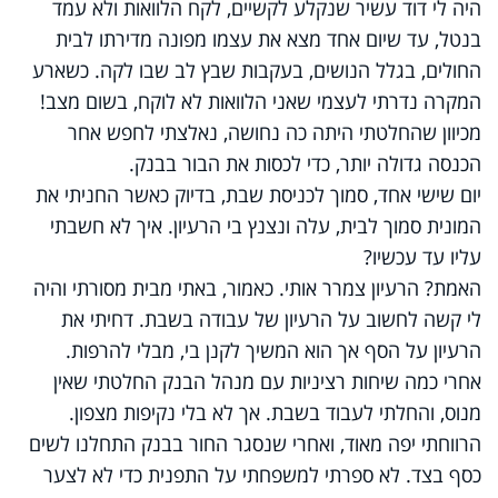
היה לי דוד עשיר שנקלע לקשיים, לקח הלוואות ולא עמד
בנטל, עד שיום אחד מצא את עצמו מפונה מדירתו לבית
החולים, בגלל הנושים, בעקבות שבץ לב שבו לקה. כשארע
המקרה נדרתי לעצמי שאני הלוואות לא לוקח, בשום מצב!
מכיוון שהחלטתי היתה כה נחושה, נאלצתי לחפש אחר
הכנסה גדולה יותר, כדי לכסות את הבור בבנק.
יום שישי אחד, סמוך לכניסת שבת, בדיוק כאשר החניתי את
המונית סמוך לבית, עלה ונצנץ בי הרעיון. איך לא חשבתי
עליו עד עכשיו?
האמת? הרעיון צמרר אותי. כאמור, באתי מבית מסורתי והיה
לי קשה לחשוב על הרעיון של עבודה בשבת. דחיתי את
הרעיון על הסף אך הוא המשיך לקנן בי, מבלי להרפות.
אחרי כמה שיחות רציניות עם מנהל הבנק החלטתי שאין
מנוס, והחלתי לעבוד בשבת. אך לא בלי נקיפות מצפון.
הרווחתי יפה מאוד, ואחרי שנסגר החור בבנק התחלנו לשים
כסף בצד. לא ספרתי למשפחתי על התפנית כדי לא לצער