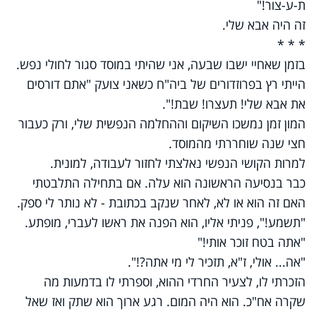
ת-ע-צור!"
זה היה אבא שלי.
* * *
בזמן שאחיי ישבו שבעה, אני שהיתי במוסד סגור לחולי נפש.
הייתי רץ בפרוזדורים של ביה"ח כשאני צועק "אתם דורסים
את אבא שלי! תעצרו! שבת!".
המון זמן נמשכו השיקום וההחלמה הנפשית שלי, ורק כעבור
חצי שנה שוחררתי מהמוסד.
למרות הקושי הנפשי נאלצתי לחזור לעבודה, למונית.
כבר בנסיעה הראשונה הוא עלה. אם בתחילה התלבטתי
האם זה הוא או לא, לאחר שנקב בכתובת - לא נותר לי ספק.
"תשמע!", פניתי אליו, הוא הפנה את ראשו לעברי, מופתע.
"אתה בטח זוכר אותי!"
"אה... אולי, ז"א, תזכיר לי מי אתה?!".
הזכרתי לו, לצעיר החרדי ההוא, וספרתי לו בדמעות מה
שקרה אח"כ. הוא היה המום. רגע ארוך הוא שתק ואז שאל