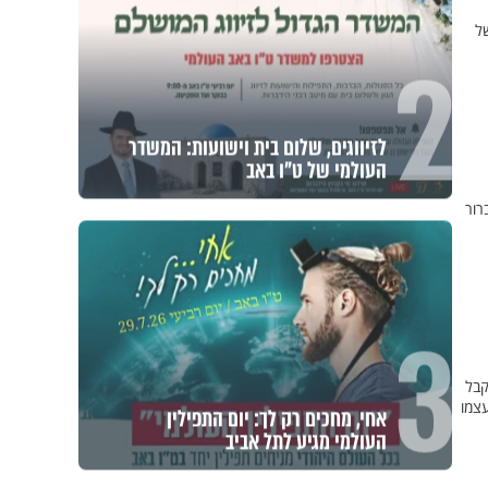
ל
2
לזיווגים, שלום בית וישועות: המשדר
העולמי של ט"ו באב
רור
3
קבל
צמו
אחי, מחכים רק לך: יום התפילין
העולמי מגיע לתל אביב