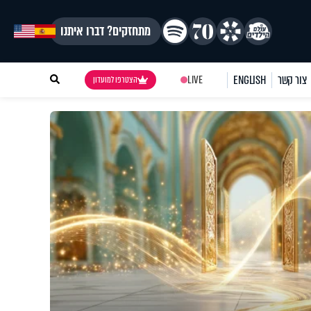
מתחזקים? דברו איתנו
צור קשר
ENGLISH
LIVE
הצטרפו למועדון