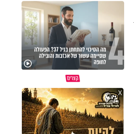
4
מה הסיכוי להתחתן בגיל 37? הפעולה
שסיימה עשור של אכזבות והובילה
לחופה
מדוע האמונה נמשלה
גם ׳הרע׳ זה הרחמים של
האם מ
למלח?
בורא עולם
בשבת
קצרים
X