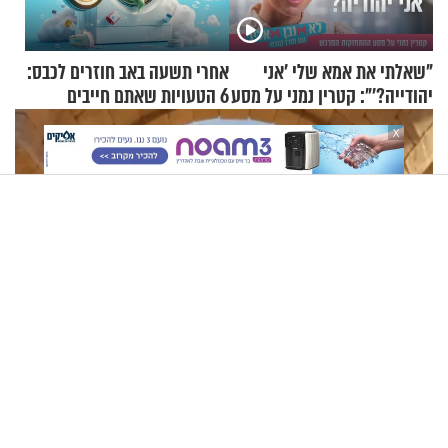
"שאלתי את אמא שלי 'אני
אחרי תשעה באב חוזרים לכבס:
יהודייה?'": קטרין נמני על מסע
6 הטעויות שאתם חייבים
ההתחזקות המרגש
להפסיק לעשות
X
תשעה באב | מסע לירושלים של פעם: המאבק על המקוואות