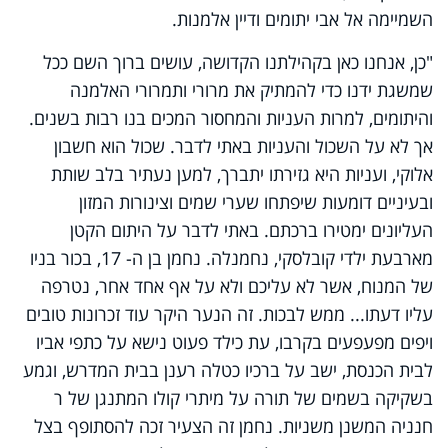
השמיימה אל אבי יתומים ודיין אלמנות.
"כן, אנחנו כאן בקהילתנו הקדושה, עושים ברוך השם ככל
שמשגת ידנו כדי להמתיק את מרורי ותמרורי האלמנה
והיתומים, למרות העניות והמחסור המכים בנו רבות בשנים.
אך לא על השכול והעניות באתי לדבר. שכול הוא חשבון
אלוקי, ועניות היא גזירתו יתברך, למען נעתיר בלב שותת
ובעיניים דומעות שיפתחו שערי שמים וצינורות המזון
העליונים ימטירו ברכתם. באתי לדבר על היתום הקטן
מארבעת ילדי קובלסקי, נחמנלה. נחמן בן ה- 17, בכור בניו
של המנוח, אשר לא עליכם ולא על אף אחד אחר, נטרפה
עליו דעתו... ממש לבכות. זה הנער היקר עוד זכרונות טובים
ויפים מפעפעים בקרבו, עת כילד פעוט נישא על כתפי אביו
לבית הכנסת, ישב על ברכיו כטלה רענן בבית המדרש, וגמע
בשקיקה בשמים של תורה על מיתרי קולו המתנגן של ר
חנניה המשנן משניות. נחמן זה הצעיר זכה להסתופף בצל