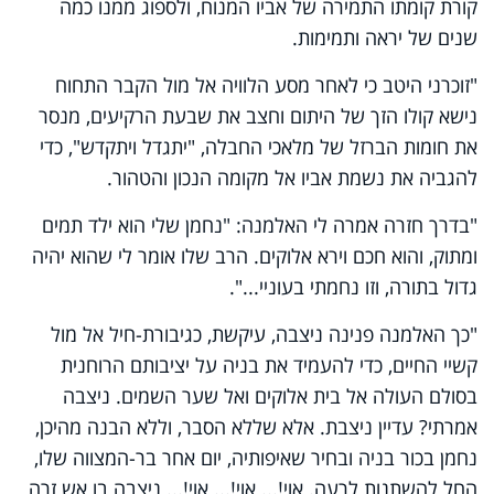
קורת קומתו התמירה של אביו המנוח, ולספוג ממנו כמה
שנים של יראה ותמימות.
"זוכרני היטב כי לאחר מסע הלוויה אל מול הקבר התחוח
נישא קולו הזך של היתום וחצב את שבעת הרקיעים, מנסר
את חומות הברזל של מלאכי החבלה, "יתגדל ויתקדש", כדי
להגביה את נשמת אביו אל מקומה הנכון והטהור.
"בדרך חזרה אמרה לי האלמנה: "נחמן שלי הוא ילד תמים
ומתוק, והוא חכם וירא אלוקים. הרב שלו אומר לי שהוא יהיה
גדול בתורה, וזו נחמתי בעוניי...".
"כך האלמנה פנינה ניצבה, עיקשת, כגיבורת-חיל אל מול
קשיי החיים, כדי להעמיד את בניה על יציבותם הרוחנית
בסולם העולה אל בית אלוקים ואל שער השמים. ניצבה
אמרתי? עדיין ניצבת. אלא שללא הסבר, וללא הבנה מהיכן,
נחמן בכור בניה ובחיר שאיפותיה, יום אחר בר-המצווה שלו,
החל להשתנות לרעה. אוי!... אוי!... אוי!... ניצבה בו אש זרה