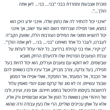
פוכרת אצבעות וממררת בבכי "בני... בני... לאן אתה
הולך...".
"אינני יכול להחזיר לה את נחמן שלה. אינני יודע היכן הוא
נמצא, ואני תפילה שברחמי השם הוא עוד ישוב, אך אינני
יכול להוציא מתוכי את המילים הצורבות הללו, שזועק הקב"ה
לעברנו, לעבר כל אחד מאיתנו "בני... בני... לאן אתה הולך".
"כן יקירי, אחי בני קהילת ברדיצב, כל יהודי עלול לעלות על
עגלת הצוענים הפרטית שלו ולהיעלם הרחק מאבא
שבשמים. לאו דווקא עם צוענים וערלים, הוא יכול להיות בעל
תפילה, בעל צדקה, צורב מבריק, אבל עיניו ולבו נשואים להם
אל הכבוד, אל המעמד, אל התפקיד, ואולי אפילו אל הממון
שבצד עשייתו. זה לא סוג של קרקס שגם יהודי מאמין עלול
להישבות בקיסמו ולהיכשל במסע חייהם. אם פניו, ועיניו, ולבו
של היהודי אינן נשואות כל הזמן אל אבא שבשמיים ורק אליו,
אלא על אותן עניינים שוליים, הרי אלו כעין עבודה זרה שהוא