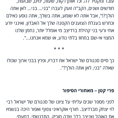
עובד ומקטיר לה. וכל אותן דקות, שעות, ימים, שבועות,
חודשים ושנים, הקב"ה זועק לעברו "בני... בני... לאן אתה
הולך?!", אבל אתה לא שומע, אתה בשלך, אתה נוסע כאילם
וכחרש בעגלת הצוענים הקטנה שלך אל האבדון. ואינני יודע
אחי ורעי בני קהילת ברדיצב מי אומלל יותר, נחמן שלנו
המצוי אי-שם במחוז בלתי נודע, או שמא אנחנו...".
*
*
*
כך סיים סנגורם של ישראל את דבריו, ופרץ בבכי ארוך שכולו
שאלה "בני, לאן אתה הולך?".
פרי קטן – מאחורי הסיפור
לפני מספר שנים עליתי על ציונו של סנגורם של ישראל רבי
לוי יצחק מברדיצב. חורף אוקראיני צפוף ואפור היכה בגשמיו
את האוהל שניצב בלב שדה מוריק. התרגשתי. דמעתי.