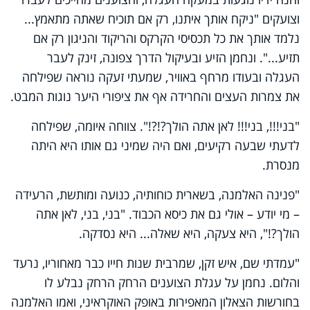
וצועקים "ניקח אותך איתנו, רק אם תוכיח שאתה מתאמץ...
נלמד אותך את כל תכסיסי הקרקס והריקוד והניגון רק אם
תזיע...". ונחמן הזיע ובעיקול הדרך צפונה, זינק לעבר
העגלה ובעודו מרחף באוויר, שמעתי זעקה נוראה שפילחה
את צמרות העצים והחרידה אף את ציפורי היער נוגות המבט.
"בני!!!, בני!!! לאן אתה הולך?!?!". צווחה איומה, שפילחה
לדעתי שבעה רקיעים, ואם היה שמיני גם אותו היא היתה
מנסרת.
"פנינה האלמנה, בשארית כוחותיה, כנועה ומותשת, הרעידה
– מי יודע – אולי גם את כיסא הכבוד. "בני, בני, לאן אתה
הולך?!", היא צעקה, היא שאלה... היא נסדקה.
"עמדתי שם, איש זקן, שמרבית שנות חייו כבר מאחוריו, נרעד
והלום. נחמן על עגלת הצוענים הרחק הרחק נבלע לו
בחורשות הצאלון המאפירות באופק האוקראיני, ואמו האלמנה