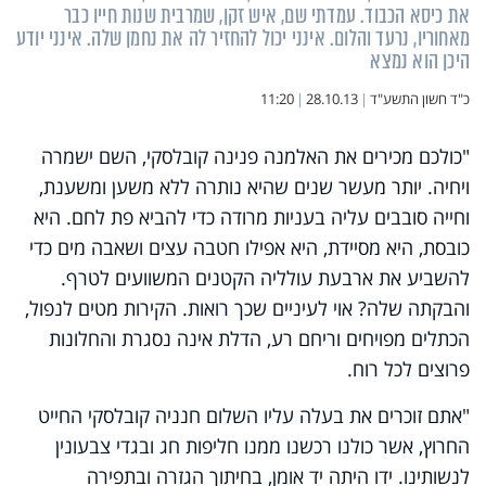
את כיסא הכבוד. עמדתי שם, איש זקן, שמרבית שנות חייו כבר
מאחוריו, נרעד והלום. אינני יכול להחזיר לה את נחמן שלה. אינני יודע
היכן הוא נמצא
כ"ד חשון התשע"ד
|
28.10.13
|
11:20
"כולכם מכירים את האלמנה פנינה קובלסקי, השם ישמרה
ויחיה. יותר מעשר שנים שהיא נותרה ללא משען ומשענת,
וחייה סובבים עליה בעניות מרודה כדי להביא פת לחם. היא
כובסת, היא מסיידת, היא אפילו חטבה עצים ושאבה מים כדי
להשביע את ארבעת עולליה הקטנים המשוועים לטרף.
והבקתה שלה? אוי לעיניים שכך רואות. הקירות מטים לנפול,
הכתלים מפויחים וריחם רע, הדלת אינה נסגרת והחלונות
פרוצים לכל רוח.
"אתם זוכרים את בעלה עליו השלום חנניה קובלסקי החייט
החרוץ, אשר כולנו רכשנו ממנו חליפות חג ובגדי צבעונין
לנשותינו. ידו היתה יד אומן, בחיתוך הגזרה ובתפירה