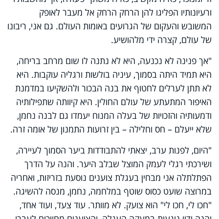
ורעיונותיו הפליגו להן הרחק הרחק אל מעבר לאופק
המשובש והעקום של הגרועים באומות העולם. גם אני, ריבונו
של עולם, קצרה ידי מלהושיע.
"אך פנינה לא נכנעה, היא לא נתנה לו שום מרחב בריחה,
היא תמיד היתה בסמוך, עיניה בולשות ורגליה עוקבות. היא
לא תתן לערלים לחטוף את בנה הבכור ולהשקיעו במדמנת
האיפור המתעתע של עולם החולין. היא קיוותה שתפילותיה
ודמעותיה והזכויות של בעלה המנוח יעמדו גם לבנה נחמן,
שלא ייעלם – חס וחלילה – בין זרועות התמנון של אומה זרה.
"היום, לפנות ערב, יצאתי להתבודדות ביער הסמוך לעיירה,
ושירכתי רגלי לעמק המוצל שבלב היער. והנה על הדרך
הפתלתלה אני מבחין בעגלת צוענים נוסעת בזריזות, ואחריה
במרוצה שועט כסוס שוטף במלחמה, נחמן, מנסה להשיגה.
"חכו לי, חכו לי" הוא צועק. לא מוותר. עוד צעד, ועוד אחד,
והנה ידיו נוגעות במעקה העגלה, והצוענים מחייכים לעברו