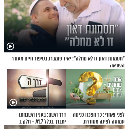
"תסמונת דאון זו לא מחלה": יאיר פומברג בסיפור חיים מעורר
השראה
לפני ואחרי: כך הפכנו כניסה
דרך השם: בענין השגחתו
עמוסה לפינה מסודרת,
יתברך בכלל #17 - חלק ב
שימושית ומזמינה