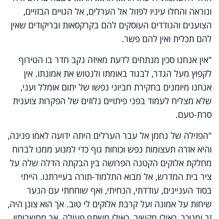
ונוראה והחלו עיניו לפזול אל הערלים, אל הגויים הבזויים,
הצוענים והנודדים העוסקים להם בקרקסאות ובריקודים שאין
להם תכלית ואין להם פשר.
"אין אנחנו סכין מנתחים לדעת מאיזה נקב חדר בו הטירוף
לקפוץ מעל הגדר, לבגוד באומתו ולנטוש את אמונתו. אין
אנחנו מיומנים בחקירת חביוני נפשו של יתום אומלל ועני,
שלא מצליח לעמוד בפני פיתויים נלוזים של הפקרות צוענית
סרת-טעם.
"הפזילה של נחמן אל עבר הערלים היתה ידועה לאמו פנינה,
והיא אזרה תעצומות נפש וכוחות גוף כדי למנוע ממנו לברוח
מחלקת אלוקים הקטנה הפרושה בין הבקתה הדלה שלה על
ציר בית המדרש, אל מבוא התלמוד-תורה בעיירתנו. הייתי
בסוד העניינים, עודדתי, הנחיתי, ואף שוחחתי עם הנער
שיחות על אמונה ועל קרבת אלוקים לי טוב. אך הוא צונן היה,
זר ומנוכר, כאילו מקשיב, כאילו משתף פעולה, אך מחשבותיו