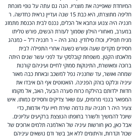
המיוחדת שאפיינה את מוצריו. הנה גם עתה על גופי מונחת
חליפה מתוצרתו, היא כבת 15 שנה ועדיין נראית כחדשה. ר
חנניה היה צנוע ונחבא אל הכלים, נכנס לבית הכנסת מתמזג
במערב, מאחורי הוילון שסמוך לעזרת הנשים, פורש טליתו
מניח תפיליו, וכולו סילודין. נוהג היה – ר חנניה ז"ל – כמנהג
חסידים מקדים שעה ופורש כשעה אחרי התפילה לבית
מלאכתו הקטן. משפחת קובלסקי עד לפני עשר שנים היתה
ברוכה ומאושרת, התינוקות סמוקי לחיים ועיניהם קורנות
שמחה ואושר, עד שחנניה נפל למשכב ובאחת כבה מאור
עיניה ונלקט בוהק הפנינה. הזאטוטים אף הם איבדו את
חדוות ילדותם בהילקח כרוח סערה הבעל, האב, אל מקומו
המפואר בגנזי מרומים, עם שאר צדיקים וחסידים כמותו. איש
צעיר היה ר חנניה עת נדמה שירת חייו עלי אדמות, כדי
שיוכל להמשיך ולשורר בחופתו הנוצצת ברקיעים עליונים.
אבל כאן, כאן חורשות עיניה של האלמנה תלמים ארוכים של
שכול וקדרות, והיתומים ללא אב בשר ודם נושאים עיניהם