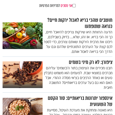
אני מסכים
למדיניות הפרטיות
חושבים שהכי בריא לאכול ירקות חיים?
כנראה שתופתעו
הדעה הרווחת היא שירקות צריכים להיאכל חיים,
כך זה הכי בריא. אז זהו, שלא... בדיוק בשבילכם,
ריכזנו את מרבית הירקות שאתם צורכים, כדי לספר
לכם קצת על הערכים התזונתיים שלהם וגם על
הדרך הכי בריאה לאכול אותם.
ציפורן: לא רק מיני בשמים
רובנו מכירים את הציפורן בתור ה'בשמים' עליהם
מברכים במוצאי שבת. לפעמים הוא משמש כתבלין
טעים או כאחד הרכיבים בצ'אי מסלה ההודי. אבל
האם הוא גם בעל ערכים בריאותיים? התשובה
חיובית
אינספור יתרונות בריאותיים: סוד הקסם
של השעועית
היא מאטה ומחזקת את מערכת העיכול, מסייעת
בבניית החלבון, עשירה בסידן ובברזל - אבל כל