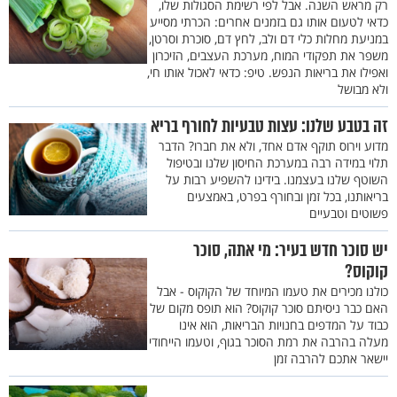
רק מראש השנה. אבל לפי רשימת הסגולות שלו,
כדאי לטעום אותו גם בזמנים אחרים: הכרתי מסייע
במניעת מחלות כלי דם ולב, לחץ דם, סוכרת וסרטן,
משפר את תפקודי המוח, מערכת העצבים, הזיכרון
ואפילו את בריאות הנפש. טיפ: כדאי לאכול אותו חי,
ולא מבושל
זה בטבע שלנו: עצות טבעיות לחורף בריא
מדוע וירוס תוקף אדם אחד, ולא את חברו? הדבר
תלוי במידה רבה במערכת החיסון שלנו ובטיפול
השוטף שלנו בעצמנו. בידינו להשפיע רבות על
בריאותנו, בכל זמן ובחורף בפרט, באמצעים
פשוטים וטבעיים
יש סוכר חדש בעיר: מי אתה, סוכר
קוקוס?
כולנו מכירים את טעמו המיוחד של הקוקוס - אבל
האם כבר ניסיתם סוכר קוקוס? הוא תופס מקום של
כבוד על המדפים בחנויות הבריאות, הוא אינו
מעלה בהרבה את רמת הסוכר בגוף, וטעמו הייחודי
יישאר אתכם להרבה זמן