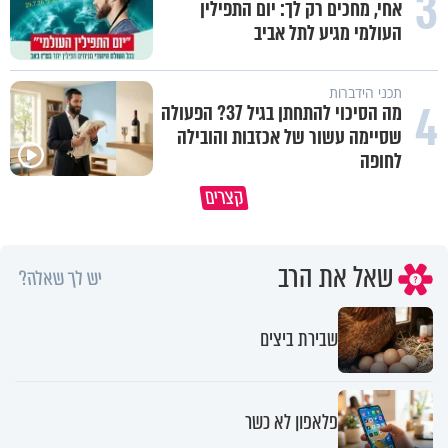
3
אחי, מחכים רק לך: יום התפילין
העולמי מגיע לתל אביב
תכני הידברות
4
מה הסיכוי להתחתן בגיל 37? הפעולה
שסיימה עשור של אכזבות והובילה
לחופה
הבן שלך לא מרגיש כלום, אין לך מה
סגולה שתעזור לכם למתן את הרי
קצרים
לטרוח - הרב ירון יצחקוב
בבית
שאל את הרב
יש לך שאלה?
שבירת ביצים
פלאפון לא כשר