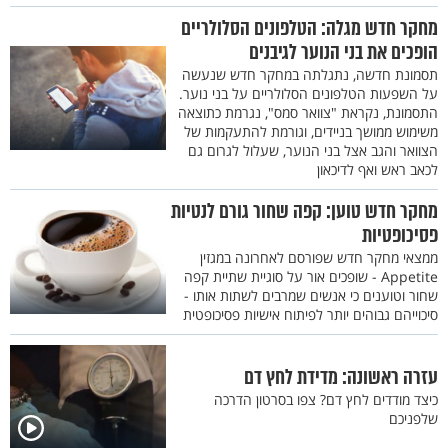
מחקר חדש מגלה: הטלפונים הסלולריים
הופכים את בני הנוער לגיבנים
תסמונת חדשה, נתגלתה במחקר חדש שנעשה
על השפעות הטלפונים הסלולריים על בני נוער.
התסמונת, נקראת "צוואר סמס", נגרמת כתוצאה
משימוש ממושך בניידים, וגורמת להתעקמות של
הצוואר והגב אצל בני הנוער, שעלול לגרום גם
לכאב ראש ואף לדיכאון
מחקר חדש טוען: קפה שחור גורם לנטיות
פסיכופטיות
ממצאי מחקר חדש שפורסם לאחרונה במגזין
Appetite - שופכים אור על סוגיית שתיית קפה
שחור וטוענים כי אנשים שמרבים לשתות אותו -
סיכוייהם גבוהים יותר לפיתוח אישיות פסיכופטית
עזרה ראשונה: מדידת לחץ דם
כיצד מודדים לחץ דם? צפו בסרטון הדרכה
שלפניכם