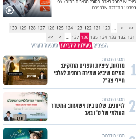
כיצד יש לטפל באדם הסובל מכאבים בחזה? צפו
בסרטון ההדרכה שלפניכם
130
129
128
127
126
125
124
123
122
121
120
...
<
<<
>>
>
...
137
136
135
134
133
132
131
הנצפים
פעילות הידברות
תוכניות הערוץ
תכני הידברות
1
מזוזות, ציציות וספרים מחזקים:
המיזם שיביא שמירה רוחנית לאלפי
חיילי צה"ל
2
תכני הידברות
לזיווגים, שלום בית וישועות: המשדר
העולמי של ט"ו באב
תכני הידברות