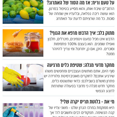
על טעם וריח: אז מה הסוד של האתרוג?
הרמב"ם שיבח אותו, והוא מסייע בטיפול בסרטן.
הוא עושה ריבה נפלאה, ובלעדיו אין שמחה של
סוכות. כל מה שרציתם לדעת על האתרוג
מתוק בלב: איך הדבש מרפא את הגוף?
הדבש אינו מכיל כמעט ויטמינים, מינרלים, חלבון
ואפילו שומנים. הוא בעצם 100% פחמימות
וסוכרים. היכן, אם כן, יתרונו? ומי צריך להיזהר
ממנו?
מחקר מדעי מגלה: שטיפת כלים מרגיעה
סוף היום, אתם מותשים ועצבניים ומחפשים משהו
שירגיע אתכם? לחוקרים מאוניברסיטת פלורידה יש
פתרון מושלם בשבילכם: כדאי שתשטפו כלים.
מחקר חדש מגלה כי מדובר בפעולה שתורמת
לרוגע הנפשי
מי את - בלוטת תריס יקרה שלי?
היא ממוקמת במרכז הגרון שלנו - משני צדיו של
קנה הנשימה. תפקודים רבים וחשובים לה' אך