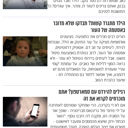
כאב שמשדרות לנו מסר נוקב: הילד סובל מגזים
בבטן, ואתם צריכים לעזור לו, ומהר. איך עוזרים? כל
התשובות לפניכם
הילד מתגרד קשות? תבדקו שלא מדובר
באסטמה של העור
הורים רבים מכירים את התופעה: פצעונים
ואדמומיות מציקה על עור התינוק או הילד, שגורמת
לגירוד, לעיתים עד זוב דם. אטופיק דרמטיטיס,
אסטמה של העור, לרוב נפתרת באמצעות טיפול
פשוט. אבל לעיתים נדירות הטיפול לא עוזר - ולא
נראה הסוף ללילות של כאבים. על עמותת 'קומי
עורי' שעוזרת למשפחות, על המאכלים מהם יש
להמנע, ואיך אפשר ללמוד גם מהמחלה הזו -
שיעור בהכרת הטוב
רגילים להירדם עם סמארטפון? אתם
מוכרחים לקרוא את זה
אם לא די בקרינה, הרי שמחקר שפורסם לאחרונה
על ידי פרופ' פול גרינגאס מבריטניה - שופך אור
על הסוגיה הזו, ומקנה לה היבט נוסף: "האור
הכחול-ירוק שיוצא מהמסכים ומועבר לאישוננו -
משבש את ייצור הורמון השינה, מעכב משמעותית