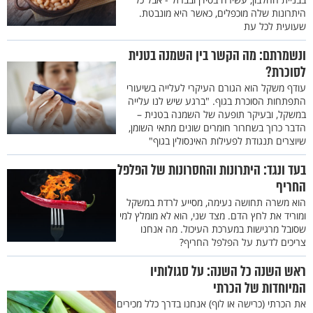
היתרונות שלה מוכפלים, כאשר היא מונבטת.
שעועית לכל עת
ונשמרתם: מה הקשר בין השמנה בטנית
לסוכרת?
עודף משקל הוא הגורם העיקרי לעלייה בשיעורי
התפתחות הסוכרת בגוף. "ברגע שיש לנו עלייה
במשקל, ובעיקר תופעה של השמנה בטנית –
הדבר כרוך בשחרור חומרים שונים מתאי השומן,
שיוצרים תנגודת לפעילות האינסולין בגוף"
בעד ונגד: היתרונות והחסרונות של הפלפל
החריף
הוא משרה תחושה נעימה, מסייע לרדת במשקל
ומוריד את לחץ הדם. מצד שני, הוא לא מומלץ למי
שסובל מרגישות במערכת העיכול. מה אנחנו
צריכים לדעת על הפלפל החריף?
ראש השנה כל השנה: על סגולותיו
המיוחדות של הכרתי
את הכרתי (כרישה או לוף) אנחנו בדרך כלל מכירים