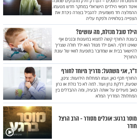
והתמכרות למסכים – הם רק חלק מהנזקים שמונה
איגוד רופאי הילדים הישראלי במחקר חדש מטעמו.
ההמלצה חד משמעית: להגביל בצורה ניכרת את
הצפייה בטלוויזיה ולפקח עליה
הילד סובל מנזלת, מה עושים?
בעונת החורף קשה למצוא במעונות ובגנים אף
שאינו דולף. האם ילד מנוזל הוא ילד חולה שצריך
להישאר בבית או שמדובר בתופעת לוואי של עונת
החורף?
ד"ר, אני משתעל: מדריך מיוחד לחורף
החורף תכף כאן, ועמו המחלות הידועות: צינון,
שפעת, דלקת גרון ועוד. למה לא כל נזלת או גרון
כואב מעידים על אותה הבעיה, ומה ההבדלים בין
המחלות? המדריך המלא
מוסר ברגע: אוכלים מסודר - הרב הרצל
חודר