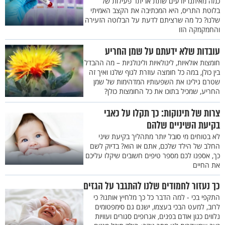
כמה מאיתנו יודעים שתת או יתר פעילות של
בלוטת התריס, היא המכתיבה את הקצב האמיתי
שלנו? כל מה שרציתם לדעת על הבלוטה הזעירה
והחמקמקה הזו
עובדות שלא ידעתם על שמן החריע
חומצות אולאיות, לינולאיות ולינולניות – מה ההבדל
בין כולן, במה כל חומצה עוזרת לגוף שלנו ואיך זה
שטרם גילינו את השפעותיו המדהימות של שמן
החריע, שמכיל בתוכו את כל החומצות כולן?
צרות של תינוקות: כך תקלו על כאבי
בקיעת השיניים שלהם
לא בטוחים מי סובל יותר מתהליך בקיעת שיני
החלב של הילד שלכם, אתם או הוא? בדיוק לשם
כך, אספנו לכם מספר טיפים חשובים שיקלו עליכם
את החיים
כך נעזור לחמודים שלנו להתגבר על הגזים
התקפי בכי - למה הדבר כל כך מלחיץ אותנו? כי
לרוב, למעט הבכי בעצמו, ישנם גם סימפטומים
נלווים כגון אודם בפנים, אגרופים סגורים ועוויות