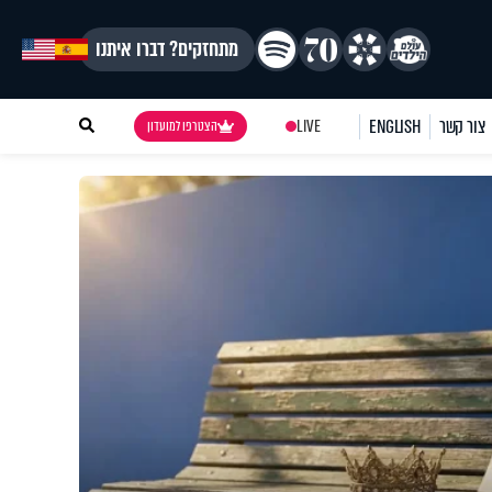
מתחזקים? דברו איתנו
צור קשר
ENGLISH
LIVE
הצטרפו למועדון