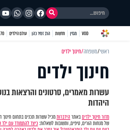
VOD
מגזין
חדשות
הרב זמיר כהן
עולם הילדים
70 שאלות
ראשי
משפחה
חינוך ילדים
חינוך ילדים
עשרות מאמרים, סרטונים והרצאות בנושא
היהדות
מדור חינוך ילדים
באתר
הידברות
מכיל עשרות תכנים בתחום חינוך הי
של מנחות הורים, טיפים, ותשובות לשאלות:
כיצד להתמודד עם ילד 
ביום יום עם ילד היפראקטיבי?
איך נחבר את ילדינו באהבה לתורה ו