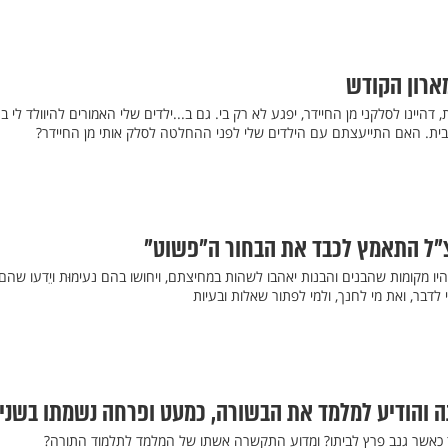
מארון הקודש
ינו לסלקני מן החיידר, יפגע לא רק בי. גם ב...ילדים שלי האמורים להיוולד לי ב
ית. האם התייעצתם עם הילדים שלי לפני ההחלטה לסלק אותי מן החיידר?
צ"ל התאמץ לכבד את הבחור ה"פשוט"
היו מקומות שהבנים והבנות יאהבו לשהות במחיצתם, ויחושו בהם נעימוּת ויֵדעו שהם
 לדבר, ואת מי לחנך, ולמי לפתור שאלות ובעיות
ה והודיע למלמד את הבשורה, כמעט ופרחה נשמתו בשני
כאשר גנב פרץ לביתו? ומדוע התקשרה אשתו של המלמד לתלמוד התורה?