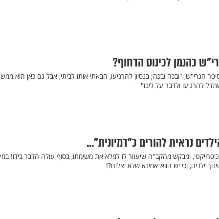
רי"ש כהנמן לכינוס הדחוף?
פר הגרי"ש, "ובכה ובכה; בנסיון להרגיעו, הבאתי אותו לביתי, אבל גם כאן הוא ממשי
שתדל להרגיעו ולדבר על ליבו"
דים נראית להורים כ"דמיונית"...
פרויקט', ומבקש מהקב"ה שיעזור לו למלא את משימתו, בסוף עולה הדבר בידו! במי
ך־ילדים, וכי יש הווא־אמינא שלא יצליח?!