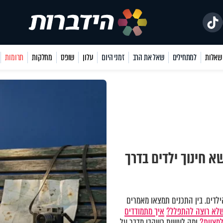
למתחילים
שאל את הרב
זמני היום
עלון
שופס
מחלקות
תרומות
 חינוך ילדים בדרך
לדים. בין התכנים תמצאו מאמרים
שלא רוצה להתפלל?
איך מתמודדים
למצוות?
ומה לעשות כשהבן מדבר על