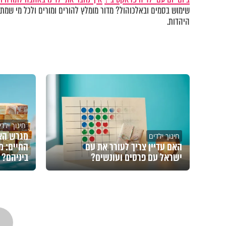
שימוש בסמים ובאלכוהול? מדור מומלץ להורים ומורים ולכל מי שמתע
היהדות.
חינוך ילדי
מגרש האי
חינוך ילדים
האם עדיין צריך לעורר את עם
החיים: מ
ישראל עם פרסים ועונשים?
ביניהם?