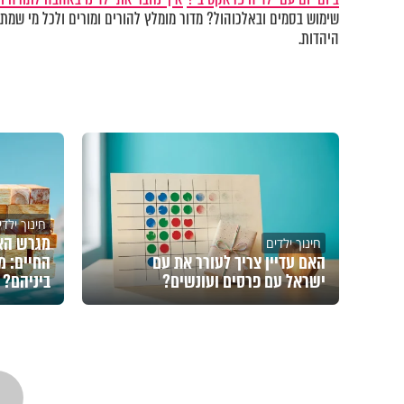
שימוש בסמים ובאלכוהול? מדור מומלץ להורים ומורים ולכל מי שמתע
היהדות.
חינוך ילדי
מגרש האי
חינוך ילדים
האם עדיין צריך לעורר את עם
החיים: מ
ישראל עם פרסים ועונשים?
ביניהם?