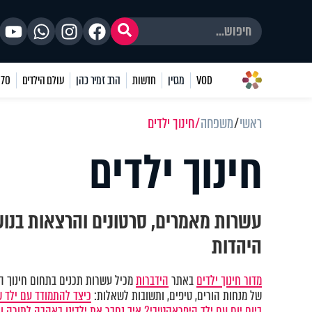
VOD
מגזין
חדשות
הרב זמיר כהן
עולם הילדים
70 שאלות
ראשי
משפחה
חינוך ילדים
חינוך ילדים
עשרות מאמרים, סרטונים והרצאות בנושא
היהדות
מדור חינוך ילדים
באתר
הידברות
מכיל עשרות תכנים בתחום חינוך הי
של מנחות הורים, טיפים, ותשובות לשאלות:
כיצד להתמודד עם ילד 
ביום יום עם ילד היפראקטיבי?
איך נחבר את ילדינו באהבה לתורה ו