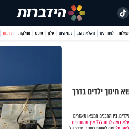
למתחילים
שאל את הרב
זמני היום
עלון
שופס
מחלקות
תרומות
 חינוך ילדים בדרך
לדים. בין התכנים תמצאו מאמרים
שלא רוצה להתפלל?
איך מתמודדים
למצוות?
ומה לעשות כשהבן מדבר על