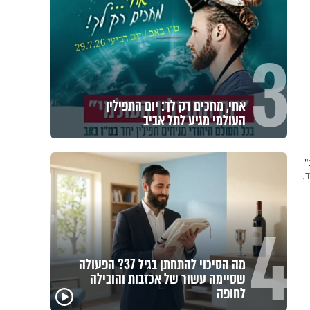
3
אחי, מחכים רק לך: יום התפילין
העולמי מגיע לתל אביב
"
.
4
מה הסיכוי להתחתן בגיל 37? הפעולה
שסיימה עשור של אכזבות והובילה
לחופה
הרגעים הקשים ביותר
"הגמג