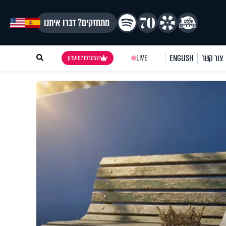
מתחזקים? דברו איתנו
צור קשר
ENGLISH
LIVE
הצטרפו למועדון