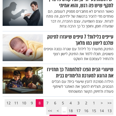
לתקף שיש פה רגש, והוא אמיתי
כאשר ההורים לא מחוברים מספיק לעצמם, הם
פוחדים מדי להכיר ברגשות של ילדיהם, וזה פתח
לצרות. עצם השמיעה, עצם ההכרה, זה דבר
שמעלה חוסן, וחוסך כל כך הרבה צרות
עייפים בלילות? 7 טיפים שיעזרו לתינוק
שלכם לישון כמו מלאך
התינוק מתעורר כל לילה? עם שגרה נכונה וטיפים
פשוטים, תוכלו ללמד את התינוק לישון רצוף
ולהחזיר לעצמכם את השקט
שיעורי הבית הפכו למלחמה? כך תחזירו
את הרוגע למערכת הלימודים בבית
הילדה מסרבת להכין שיעורי בית? עם הכלים
הנכונים, תצליחו להפוך את האתגר לשיתוף
פעולה ולחיזוק הקשר המשפחתי
12
11
10
9
8
7
6
5
4
3
2
1
<
<<
>>
>
...
18
17
16
15
14
13