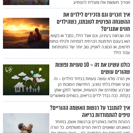
מפריך חששות אלו ומצליח להפתיע
איך זוכרים וגם מזכירים לילדים את
ההשגחה הפרטית לטובתנו, כשהילדים
חווים אתגרים?
מה שנחווה בעינינו, וגם אצל הילד, כסבל או כקושי,
הוא בעצם הזדמנות הכרחית לצמיחה ולגילוי כוחות
חדשים, או הכוונה לאפיק טוב יותר של התפתחות
עבור הילד
כולנו עשינו את זה – 10 טעויות נפוצות
שהורים עושים
אין הורה שלא עושה טעויות בגידול הילדים – זה
טבעי ואפילו בלתי נמנע. החדשות הטובות הן
שברגע שמזהים את הטעויות, אפשר לתקן אותן
בקלות. ככה נגדל ילדים בריאים, בטוחים ומאושרים
איך להתגבר על רגשות האשמה ההוריים?
טיפים להתמודדות בריאה
ההורות מלאה באתגרים וברגשות אשם, במיוחד
כשאנחנו שואפים להיות הורים מושלמים. כל הורה
חווה לפעמים את התחושה הזו – האם עשיתי את