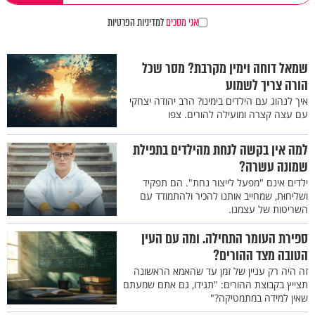
אני מסכים
למדיניות הפרטיות
שמאל דוחה וימין מקרבת? מסר שכל
הורה צריך לשמוע
איך לנהוג עם הילדים בימינו? הרב יהודה יצחקי
עם עצה קצרה ומועילה להורים. צפו
למה אין בקשה לנחת מהילדים בתפילת
שמונה עשרה?
ילדים אינם "מפעל לייצור נחת". הם תפקיד
ושליחוּת, שמחייב אותנו להכיר ולהתמודד עם
השריטות של עצמנו.
ספירת העומר התחילה. ומה עם העין
הטובה מצד ההורים?
זה היה רק עניין של זמן עד שהאמא הראשונה
תצייץ בקבוצת ההורים: "תגידו, גם אתם שמעתם
שאין למידה במתמטיקה?"