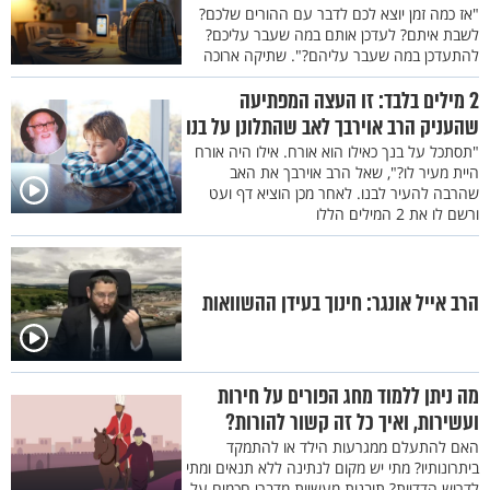
"אז כמה זמן יוצא לכם לדבר עם ההורים שלכם?
לשבת איתם? לעדכן אותם במה שעבר עליכם?
להתעדכן במה שעבר עליהם?". שתיקה ארוכה
2 מילים בלבד: זו העצה המפתיעה
שהעניק הרב אוירבך לאב שהתלונן על בנו
"תסתכל על בנך כאילו הוא אורח. אילו היה אורח
היית מעיר לו?", שאל הרב אוירבך את האב
שהרבה להעיר לבנו. לאחר מכן הוציא דף ועט
ורשם לו את 2 המילים הללו
הרב אייל אונגר: חינוך בעידן ההשוואות
מה ניתן ללמוד מחג הפורים על חירות
ועשירות, ואיך כל זה קשור להורות?
האם להתעלם ממגרעות הילד או להתמקד
ביתרונותיו? מתי יש מקום לנתינה ללא תנאים ומתי
לדרוש הדדיות? תובנות מעשיות מדברי חכמים על