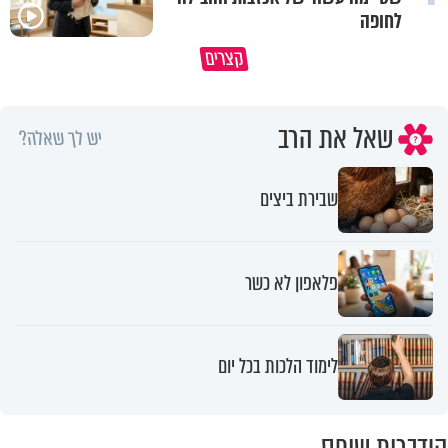
לחופה
קצרים
מדוע האמונה נמשלה למלח?
גם ׳הרע׳ זה הרחמים של בורא ע
שאל את הרב
יש לך שאלה?
שבירת ביצים
פלאפון לא כשר
לימוד הלכות בכל יום
הידברות שופס