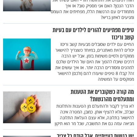
הדבר הנכון? האם אני מספיק טוב? אז איך
מתמודדים עם הרגשות הללו, מפחיתים את העומס
ומגיעים לאיזון בריא?
טיפים מפתיעים להורים לילדים עם בעיות
קשב וריכוז
החיים עם ילדים שסובלים מבעיות קשב וריכוז
יכולים להיות מאתגרים, במיוחד כשצריך להישאר
ממוקדים ולסיים משימות בזמן. אבל יש הרבה
דרכים שיוכלו להפוך את היום של הילדים שלכם
למהנים ומסודרים הרבה יותר. אז איך עושים את
זה? קבלו 8 טיפים שיעזרו להם (ולכם) להישאר
מפוקסים על המשימה
מה קורה כשקוברים את הטענות
ומתעלמים מהרגשות?
לא צריך לקבור ולהתעלם מן הטענות והתלונות
שבלב, אלא להציף אותן. כמובן, המטרה אינה
להישאר בתלונה, אלא עצם העלאת התלונה
מביאה עמה גם את התשובה, שכל מר הוא תיקון
יש רגשות בעייתיים, אבל קודם כל צריך