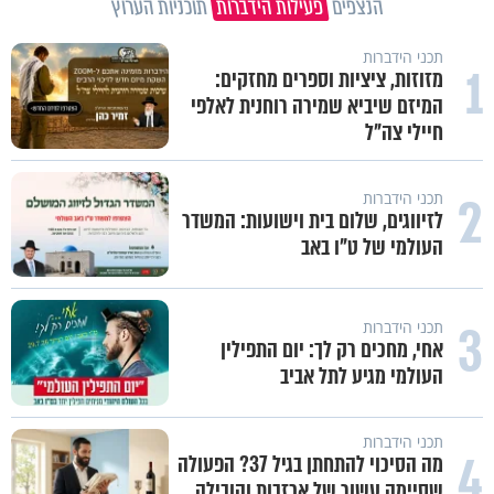
הנצפים
פעילות הידברות
תוכניות הערוץ
תכני הידברות
1
מזוזות, ציציות וספרים מחזקים:
המיזם שיביא שמירה רוחנית לאלפי
חיילי צה"ל
2
תכני הידברות
לזיווגים, שלום בית וישועות: המשדר
העולמי של ט"ו באב
3
תכני הידברות
אחי, מחכים רק לך: יום התפילין
העולמי מגיע לתל אביב
תכני הידברות
4
מה הסיכוי להתחתן בגיל 37? הפעולה
שסיימה עשור של אכזבות והובילה