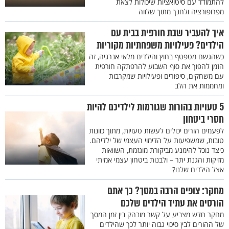
להתמודד עם סיטואציות שיכולות לצאת
מפרופורציה ולחנך מתוך שלווה
איך להעביר שבת חורפית בבית עם
הילדים? פעילויות משפחתיות מקוריות
כשהגשם מטפטף בחוץ והילדים מלאי אנרגיה, זה
הזמן להפוך את סוף השבוע להרפתקה חורפית
עם משחקים, סיפורים ופעילויות שמקרבות
ומחממות את הלב
5 טעויות בהורות שגורמות לילדיכם להיות
חסרי ביטחון
לפעמים הורים יכולים לעשות טעויות, מתוך כוונות
טובות, שמשפיעות על הדימוי העצמי של ילדיהם.
כיצד נוכל להימנע מביקורת מוגזמת, השוואות
מזיקות והגנת יתר – ולבנות ביטחון עצמי אמיתי
אצל הילדים שלנו?
מחקר: צופים הרבה במסך? כך אתם
הורסים את עתיד הילדים שלכם
מחקר חדש מצביע על קשר מובהק בין זמן המסך
של ההורים לבין סיכוי גבוה יותר לכך שהילדים