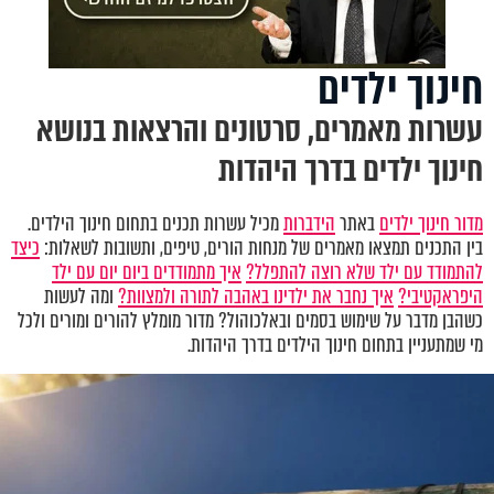
חינוך ילדים
עשרות מאמרים, סרטונים והרצאות בנושא
חינוך ילדים בדרך היהדות
מדור חינוך ילדים
באתר
הידברות
מכיל עשרות תכנים בתחום חינוך הילדים.
בין התכנים תמצאו מאמרים של מנחות הורים, טיפים, ותשובות לשאלות:
כיצד
להתמודד עם ילד שלא רוצה להתפלל?
איך מתמודדים ביום יום עם ילד
היפראקטיבי?
איך נחבר את ילדינו באהבה לתורה ולמצוות?
ומה לעשות
כשהבן מדבר על שימוש בסמים ובאלכוהול? מדור מומלץ להורים ומורים ולכל
מי שמתעניין בתחום חינוך הילדים בדרך היהדות.