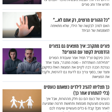
חודש אדר וחג פורים
"כל ההורים מרשים, רק אתם לא..."
האם לסרב לבקשה של הילד, שלא מתאימה
למוסכמות של הבית?
פורים מתקרב: איך מוצאים גם בפורים
הזדמנוית לקשר עם הנערים?
הרב פינקוס זצ"ל תמיד אמר שעבודת הפורים
"תחילתה השתדלות – סופה מתנה", ומצד אחד
נצרכת הכנה רבה לקיים את המצוות האלו כתיקונן,
ומצד שני, בסוף צריך גם לדעת גם להרפות, ולקבל
את המציאות
כך תצליחו להגיב לילדים כשאתם כועסים
(בלי להתחרט אחר כך)
רגעים של כעס הם גם חלק מההורות, אבל איך
נמנעים מצעקות מוגזמות ותחושת חרטה שמגיעה
לאחר מכן? קבלו 6 כלים מעשיים שיעזרו לכם