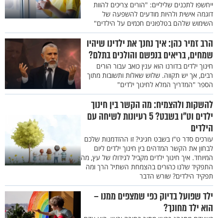
ייחשפו לתכנים שליליים: "הורים צריכים להוות
דוגמה אישית ולהיות מודעים להשפעה של
השימוש שלהם בטלפונים חכמים על הילדים"
הרב זמיר כהן: איך נחנך את ילדינו שיהיו
שמחים, בריאים בנפשם והולכים בתלם?
חינוך ילדים בדורנו הוא ענין כואב עבור הורים
רבים, אך יש תקווה. שלוש שאלות ותשובות מתוך
הספר "המדריך המלא לחינוך ילדים"
להשקות ולהצמיח: מה הקשר בין חינוך
ילדים וט"ו בשבט? 5 רעיונות לשיחה עם
הילדים
עורכים סדר ט"ו בשבט חגיגי? זו ההזדמנות שלכם
לבחון את הקשר המדהים בין חינוך ילדים ליום
המיוחד. איך חינוך ילדים מקביל לגידולו של עץ, מה
התפקיד שלנו כהורים בהצמחת השתיל הרך ומה
תפקיד הילדים? שורש הדבר
ילד שפועל בדיוק כפי שמצפים ממנו –
הוא ילד מחונך?