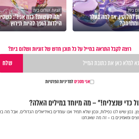
ום בית
זוגיות ושלום בית
 לחלוטין. אז למה בעלך
"מה לעשות? כזה אני!": כשסיפ
ומתרחק?
הילדות הופך להיות תירוץ
רוצה לקבל התראה במייל על כל תוכן חדש של זוגיות ושלום בית?
אני מסכים
למדיניות הפרטיות
ול כדי שנצליח!" – מה מיוחד במילים האלה?
ן. נכון שיש לנו נפילות, ונכון שלא תמיד אנו עומדים באידיאלים הגדולים. אבל מה ב
צים ומאמינים בו – זה מה שאנחנו