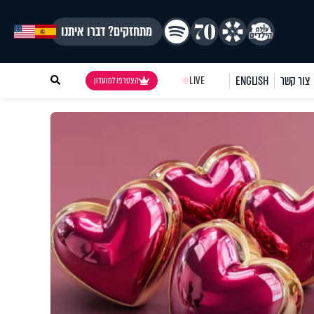
מתחזקים? דברו איתנו
צור קשר
ENGLISH
LIVE
הצטרפו למועדון