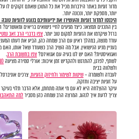
מדור זוגיות באתר הידברות מכיל את כל התוכן שאתם זקוקים לו על
יותר, מספקת יותר, ונכונה יותר.
היכנסו
למדור זוגיות
והעשירו את ידיעותיכם בנוגע לזוגיות טובה
ברזל שיקדמו את הזוגיות למקום טוב יותר.
צפו בדברי הרב זאב נמטיי
עודד מנשה, במהלך ראיון עם הרב שמחה כהן, הביע את דעתו המעני
בעניין מניע הנישואין. אבל מה השיב הרב כשעודד שאל אותו, האם מנ
ואגואיסטית? האם יש לנו בעיה עם אגואיזם?
צפו בתשובת הרב
.
לשתף, לפרגן, להתרגש ולהקדיש זמן איכות: אורלי סמירה מציעה
10 כללי
ולשלווה בבית
לעבדה ולשומרה –
שיטות לשימור ולחיזוק הזוגיות.
צרכים אוניברסלי
על זוגיות יציבה וחזקה.
עיקר ההצלחה היא לא עם מי אתה מתחתן, אלא הדבר תלוי בעיקר ביד
צריך לדעת איך לנהוג. המרצה הרב שמחה כהן מסביר
למה התאהבות