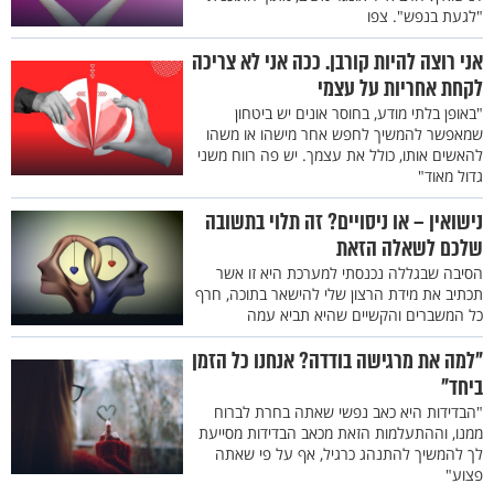
"לגעת בנפש". צפו
אני רוצה להיות קורבן. ככה אני לא צריכה
לקחת אחריות על עצמי
"באופן בלתי מודע, בחוסר אונים יש ביטחון
שמאפשר להמשיך לחפש אחר מישהו או משהו
להאשים אותו, כולל את עצמך. יש פה רווח משני
גדול מאוד"
נישואין – או ניסויים? זה תלוי בתשובה
שלכם לשאלה הזאת
הסיבה שבגללה נכנסתי למערכת היא זו אשר
תכתיב את מידת הרצון שלי להישאר בתוכה, חרף
כל המשברים והקשיים שהיא תביא עמה
"למה את מרגישה בודדה? אנחנו כל הזמן
ביחד"
"הבדידות היא כאב נפשי שאתה בחרת לברוח
ממנו, וההתעלמות הזאת מכאב הבדידות מסייעת
לך להמשיך להתנהג כרגיל, אף על פי שאתה
פצוע"