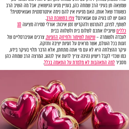
שמצאה חן בעיני הרב שמחה כהן, בעניין מניע הנישואין. אבל מה השיב הרב
כשעודד שאל אותו, האם מניעיו אין להם נימה אינטרסנטית ואגואיסטית?
האם יש לנו בעיה עם אגואיזם?
צפו בתשובת הרב
.
לשתף, לפרגן, להתרגש ולהקדיש זמן איכות: אורלי סמירה מציעה
10
כללים
שיובילו אתכם לשלום בית ולשלווה בבית
לעבדה ולשומרה –
שיטות לשימור ולחיזוק הזוגיות.
צרכים אוניברסליים של
זוגות בכל העולם, אשר מראים על זוגיות יציבה וחזקה.
עיקר ההצלחה היא לא עם מי אתה מתחתן, אלא הדבר תלוי בעיקר בידע,
כמו שכדי לקבל רישיון נהיגה צריך לדעת איך לנהוג. המרצה הרב שמחה כהן
מסביר
למה התאהבות לא מלמדת על התאמה בכלל
.