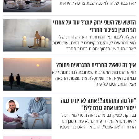
לא הכבוד שלה. לא ככה שבת צריכה להיראות
הדשא של השני ירוק יותר? עוד על אחוזי
הגירושין בציבור החרדי
היכולת לעבוד על המידות, הידיעה שהזיווג שלי
הוא המתאים לי, והעדר קשרים קודמים. עוד סיבות
לאחוז הגירושין הנמוך יחסית במגזר החרדי
איך זה שאצל החרדים מתגרשים פחות?
דווקא התרבות המערבית שמחנכת לנהנתנות ללא
גבולות, היא-היא זו שמחסלת את עוצמת ההנאה
אצל המתנהגים על פיה
"על מה המהומה?! אתה לא יודע כמה
ייסורי נפש אתה גורם לי?!"
בבדיקת עומק, גם מי שנראה מוסרי מאד, יכול
להיות מנוהל על ידי פחדים לא פחות מבן זוגו
הרדוד וה"אגואיסט". הרב אריה אטינגר מסביר