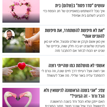
עושים "סדר פסח" ב(שלום) בית
איך נוכל להשתמש במאפיינים של חג הפסח כדי
להגיע לשלום בית אמיתי?
"את לא חיפשת להשתחרר, את חיפשת
להעניש אותי"
אין כאן אשם וקרבן או שולט ומנוצל, אלא יש כאן
מערכת שלשנינו יש בה חלק שווה, ובידיים של
שנינו יש הכוח לבחור אם להתבגר מזה
אשתי לא מושלמת כמו שהייתי רוצה
אני רואה אצל רעייתי דרך חיים שונה, וזה גורם לי
להסתכל עליה באור שלילי. מה אוכל לעשות?
צפו: "אני בשנה הראשונה לנישואין ולא
הכל ורוד - זה הגיוני?"
האם ייתכן שלא הכול ורוד בשנה הראשונה
לנישואין? הרב אייל אונגר משיב, מתוך התוכנית