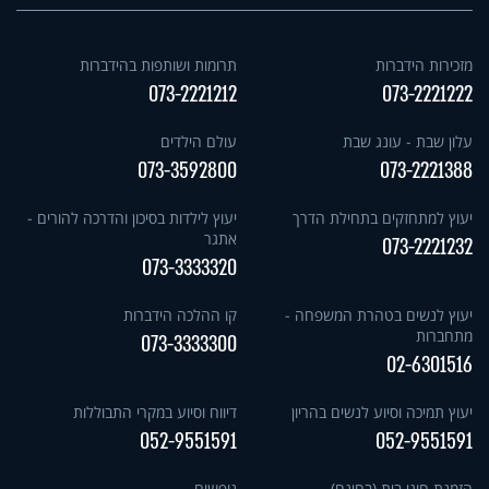
מזכירות הידברות
תרומות ושותפות בהידברות
073-2221212
073-2221222
עלון שבת - עונג שבת
עולם הילדים
073-3592800
073-2221388
יעוץ למתחזקים בתחילת הדרך
יעוץ לילדות בסיכון והדרכה להורים -
אתגר
073-2221232
073-3333320
יעוץ לנשים בטהרת המשפחה -
קו ההלכה הידברות
מתחברות
073-3333300
02-6301516
יעוץ תמיכה וסיוע לנשים בהריון
דיווח וסיוע במקרי התבוללות
052-9551591
052-9551591
הזמנת חוגי בית (בחינם)
נופשים