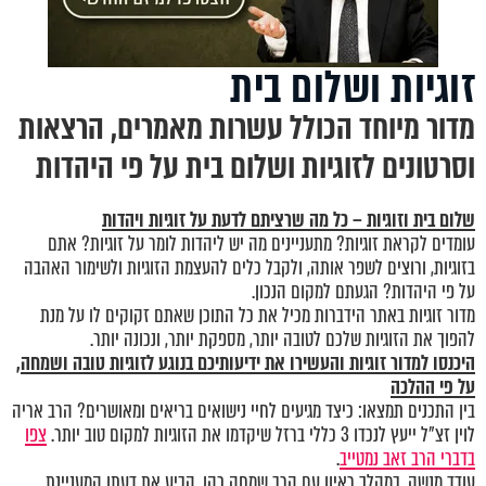
זוגיות ושלום בית
מדור מיוחד הכולל עשרות מאמרים, הרצאות
וסרטונים לזוגיות ושלום בית על פי היהדות
שלום בית וזוגיות – כל מה שרציתם לדעת על זוגיות ויהדות
עומדים לקראת זוגיות? מתעניינים מה יש ליהדות לומר על זוגיות? אתם
בזוגיות, ורוצים לשפר אותה, ולקבל כלים להעצמת הזוגיות ולשימור האהבה
על פי היהדות? הגעתם למקום הנכון.
מדור זוגיות באתר הידברות מכיל את כל התוכן שאתם זקוקים לו על מנת
להפוך את הזוגיות שלכם לטובה יותר, מספקת יותר, ונכונה יותר.
היכנסו
למדור זוגיות
והעשירו את ידיעותיכם בנוגע לזוגיות טובה ושמחה,
על פי ההלכה
בין התכנים תמצאו: כיצד מגיעים לחיי נישואים בריאים ומאושרים? הרב אריה
לוין זצ"ל ייעץ לנכדו 3 כללי ברזל שיקדמו את הזוגיות למקום טוב יותר.
צפו
בדברי הרב זאב נמטייב
.
עודד מנשה, במהלך ראיון עם הרב שמחה כהן, הביע את דעתו המעניינת,