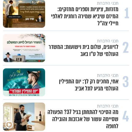
תכני הידברות
1
מזוזות, ציציות וספרים מחזקים:
המיזם שיביא שמירה רוחנית לאלפי
חיילי צה"ל
2
תכני הידברות
לזיווגים, שלום בית וישועות: המשדר
העולמי של ט"ו באב
3
תכני הידברות
אחי, מחכים רק לך: יום התפילין
העולמי מגיע לתל אביב
תכני הידברות
4
מה הסיכוי להתחתן בגיל 37? הפעולה
שסיימה עשור של אכזבות והובילה
לחופה
פותחים פתח קטן - ומקבלים עול