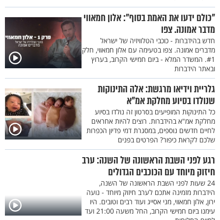
"כולם ידעו את האמת בסוף": אלון חמאווי
מדבר אמונה. צפו
חדש בהידברות - כוכבי הטלוויזיה של ישראל
מדברים אמונה. צפו בטעימה עם אלון חמאווי, חלק
#1. המשדר המלא - ביום חמישי הקרוב, בערוץ
ובאתר הידברות
גלריית וידיאו מרגשת: אלה התינוקות
שנולדו בסיוע מחלקת אמ"א
כל התינוקות המופיעים בסרטון זה נולדו בסיוע
מחלקת אמ"א בהידברות. רוצים להיות אחראים
לחיים חדשים נוספים, במסגרת דמי פדיון הכפרות
שלכם לקראת כיפור? הפרטים בפנים
רגע לפני השבת הראשונה של השנה: ערב
חיזוק מיוחד עם הכוכבים הגדולים
24 שעות לפני השבת הראשונה של השנה,
הידברות מזמינה אתכם לערב חיזוק מיוחד - נועה
ירון, אלון חמאווי, מני אסייג ועוד רבים וטובים. היו
עימנו ביום חמישי הקרוב, החל משעה 21:00 ועד