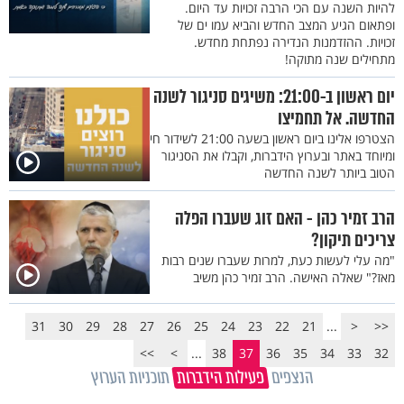
להיות השנה עם הכי הרבה זכויות עד היום.
ופתאום הגיע המצב החדש והביא עמו ים של
זכויות. ההזדמנות הנדירה נפתחת מחדש.
מתחילים שנה מתוקה!
יום ראשון ב-21:00: משיגים סניגור לשנה
החדשה. אל תחמיצו
הצטרפו אלינו ביום ראשון בשעה 21:00 לשידור חי
ומיוחד באתר ובערוץ הידברות, וקבלו את הסניגור
הטוב ביותר לשנה החדשה
הרב זמיר כהן - האם זוג שעברו הפלה
צריכים תיקון?
"מה עלי לעשות כעת, למרות שעברו שנים רבות
מאז?" שאלה האישה. הרב זמיר כהן משיב
31
30
29
28
27
26
25
24
23
22
21
...
<
<<
>>
>
...
38
37
36
35
34
33
32
הנצפים
פעילות הידברות
תוכניות הערוץ