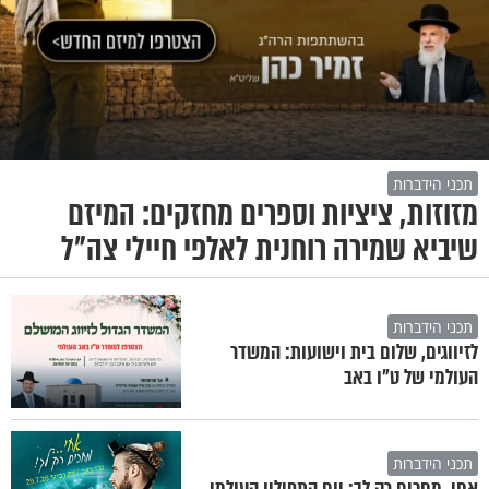
תכני הידברות
מזוזות, ציציות וספרים מחזקים: המיזם
שיביא שמירה רוחנית לאלפי חיילי צה"ל
תכני הידברות
לזיווגים, שלום בית וישועות: המשדר
העולמי של ט"ו באב
תכני הידברות
אחי, מחכים רק לך: יום התפילין העולמי