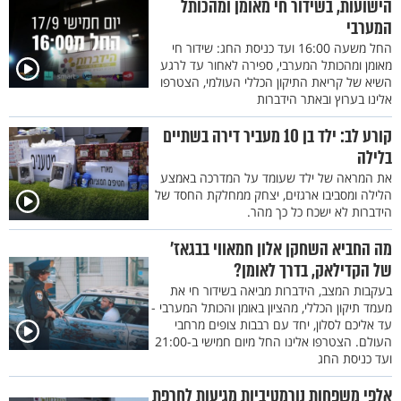
הישועות, בשידור חי מאומן ומהכותל
המערבי
החל משעה 16:00 ועד כניסת החג: שידור חי
מאומן ומהכותל המערבי, ספירה לאחור עד לרגע
השיא של קריאת התיקון הכללי העולמי, הצטרפו
אלינו בערוץ ובאתר הידברות
קורע לב: ילד בן 10 מעביר דירה בשתיים
בלילה
את המראה של ילד שעומד על המדרכה באמצע
הלילה ומסביבו ארגזים, יצחק ממחלקת החסד של
הידברות לא ישכח כל כך מהר.
מה החביא השחקן אלון חמאווי בבגאז’
של הקדילאק, בדרך לאומן?
בעקבות המצב, הידברות מביאה בשידור חי את
מעמד תיקון הכללי, מהציון באומן והכותל המערבי -
עד אליכם לסלון, יחד עם רבבות צופים מרחבי
העולם. הצטרפו אלינו החל מיום חמישי ב-21:00
ועד כניסת החג
אלפי משפחות נורמטיביות מגיעות לחרפת