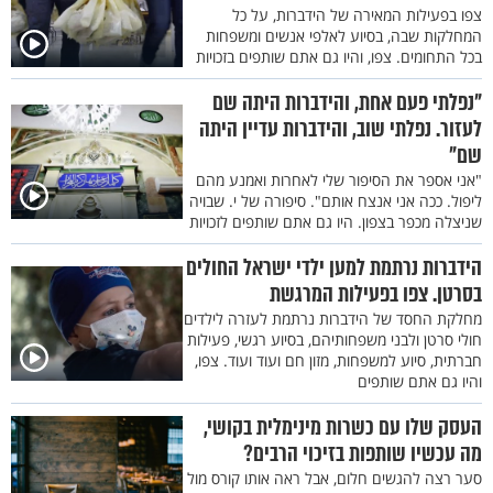
צפו בפעילות המאירה של הידברות, על כל
המחלקות שבה, בסיוע לאלפי אנשים ומשפחות
בכל התחומים. צפו, והיו גם אתם שותפים בזכויות
"נפלתי פעם אחת, והידברות היתה שם
לעזור. נפלתי שוב, והידברות עדיין היתה
שם"
"אני אספר את הסיפור שלי לאחרות ואמנע מהם
ליפול. ככה אני אנצח אותם". סיפורה של י. שבויה
שניצלה מכפר בצפון. היו גם אתם שותפים לזכויות
הידברות נרתמת למען ילדי ישראל החולים
בסרטן. צפו בפעילות המרגשת
מחלקת החסד של הידברות נרתמת לעזרה לילדים
חולי סרטן ולבני משפחותיהם, בסיוע רגשי, פעילות
חברתית, סיוע למשפחות, מזון חם ועוד ועוד. צפו,
והיו גם אתם שותפים
העסק שלו עם כשרות מינימלית בקושי,
מה עכשיו שותפות בזיכוי הרבים?
סער רצה להגשים חלום, אבל ראה אותו קורס מול