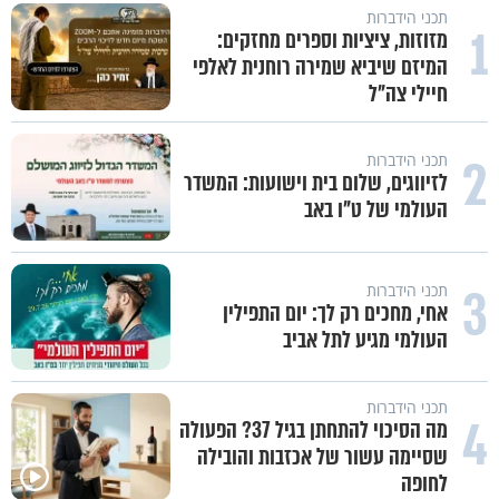
תכני הידברות
1
מזוזות, ציציות וספרים מחזקים:
המיזם שיביא שמירה רוחנית לאלפי
חיילי צה"ל
2
תכני הידברות
לזיווגים, שלום בית וישועות: המשדר
העולמי של ט"ו באב
3
תכני הידברות
אחי, מחכים רק לך: יום התפילין
העולמי מגיע לתל אביב
תכני הידברות
4
מה הסיכוי להתחתן בגיל 37? הפעולה
שסיימה עשור של אכזבות והובילה
לחופה