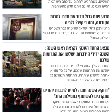
העיניים. כשהחליט לחתום על כתב השותפות,
הגיעו הנסים. היו גם אתם חלק מהשותפות
מדוע פתח גדול הדור את חדרו למרות
הקורונה, ומה ביקש? גלריה
מרנן ורבנן גדולי ישראל שליט"א כבר הצטרפו
וחתמו על שותפות עם הידברות, זיכוי הרבים הגדול
בעולם, ואתם?
מבצע החסד הענקי לקראת ראש השנה:
השנה ידידי הידברות ישלשו את התרומות
שלכם
התרומה שלך שווה פי 3: ידידי ארגון הידברות
ישלשו את התרומות שלכם. על כל סל מזון או
ארוחה לקשיש שיתרמו. התרומה תשולש! כל
תרומה שווה להצלת 3 משפחות!!
"דווקא השנה חובה לסייע לרבבות יהודים
מתקרבים להשתתף בתפילות החג"
לקראת הסגר המתקרב: אלפי פניות למוקד
המצוות של הידברות להדרכה והכוונה הלכתית
בקיום התפילות ומצוות החג הבעל"ט