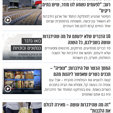
רעב: "לפעמים נשמע לנו מוזר, שיש בתים
ריקים"
הסיפור שהגיע למחלקת החסד של ארגון הידברות
לא השאיר עין יבשה. משפחה נורמטיבית שביום
אחד החיים קרסו להם מול העיניים
10 הדברים שלא ידעתם על מה שהידברות
עושה בשבילכם, כל השנה
10 דברים מפתיעים, מרתקים, מרגשים ומסעירים
שלא ידעתם. חפשו את הידברות של השנה
החולפת, תש"פ, בין השורות
המסך הכשר של הידברות: "צופיה" –
תכנים כשרים שאפשר ליהנות מהם
קשה להוציא את הטלוויזיה מהבית – אבל עם
צופיה זה נעשה קל, וממלא את הבית בתכנים
כשרים באמת. צפו בפרויקט המיוחד של הידברות,
והיו גם אתם שותפים
"זה מה שהידברות עושה – מאירה לכולם
את הלבבות"