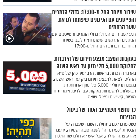
שידור מיוחד החל מ-17:00: גדולי הזמרים
והפייטנים עם הניגונים שיפתחו לנו את
שער הרחמים
רגע לפני היום הגדול: גדולי הזמרים והפייטנים עם
הניגונים המרגשים שיפתחו את ליבנו בשידור
מיוחד בהידברות, היום החל מ-17:00
בעקבות המצב: מבצע חירום של הידברות
לחלוקת 5,000 סלי מזון עד ראש השנה
בארגון הידברות בראשות הרב זמיר כהן שליט"א
החליטו לצאת למבצע חירום בזק עד ראש השנה,
במסגרתו יחולקו 5,000 סלי מזון וארוחות חג
מבושלות, למשפחות נזקקות עם ילדים, אימהות חד
הוריות, קשישים וניצולי שואה
כך נחשף משמיים: הסוד של ביטול
הגזירות
כשסיפרנו לכם בתחילת השנה שעברה על
הבטחת "כפי תהיה" לשנה טובה ושמירה, ידענו
איזו עוצמה יש לזה, אבל איש לא חלם שזו הולכת