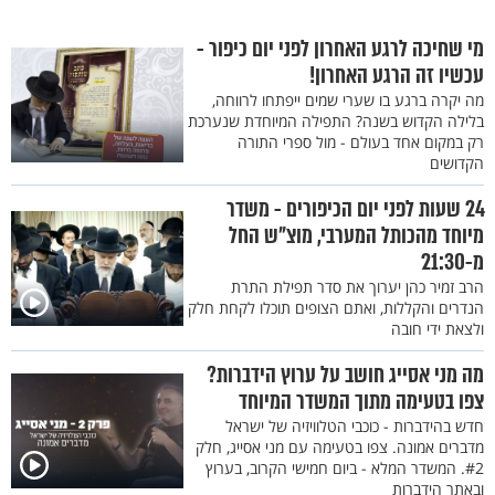
מי שחיכה לרגע האחרון לפני יום כיפור -
עכשיו זה הרגע האחרון!
מה יקרה ברגע בו שערי שמים ייפתחו לרווחה,
בלילה הקדוש בשנה? התפילה המיוחדת שנערכת
רק במקום אחד בעולם - מול ספרי התורה
הקדושים
24 שעות לפני יום הכיפורים - משדר
מיוחד מהכותל המערבי, מוצ"ש החל
מ-21:30
הרב זמיר כהן יערוך את סדר תפילת התרת
הנדרים והקללות, ואתם הצופים תוכלו לקחת חלק
ולצאת ידי חובה
מה מני אסייג חושב על ערוץ הידברות?
צפו בטעימה מתוך המשדר המיוחד
חדש בהידברות - כוכבי הטלוויזיה של ישראל
מדברים אמונה. צפו בטעימה עם מני אסייג, חלק
#2. המשדר המלא - ביום חמישי הקרוב, בערוץ
ובאתר הידברות