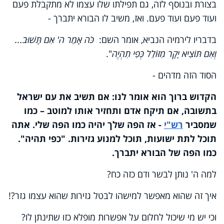
בצורת ובנוסף לזה, גם תפילתו שלו עצמו לא מתקבלת פעם
ועוד פעם ועוד פעם. ואז, משיב לו הבורא יתברך -
בדבריו לירמיה הנביא, אומר השם:
כֹּה אָמַר ה' אִם תָּשׁוּב...
וְאִם תּוֹצִיא יָקָר מִזּוֹלֵל כְּפִי תִהְיֶה
".
הסוד הזה מדהים -
הקדוש ברוך הוא אומר לנו: אם תשיב את עם ישראל
בתשובה, אם תיקח אדם ותחזיר אותו למוטב – כמו
שמסביר
רש"י
- אז הפה שלך יהיה כמו הפה שלי. אתה
תוכל לתת ישועות, תוכל למנוע גזירות. "כפי תהיה".
כמו הפה של הבורא יתברך.
למה ה' נותן לבשר ודם כזה כח?
איך זה שהוא מאפשר למישהו לבטל גזירות שהוא עצמו גזר?!
וכי יש מי שיכול לחלום על אפשרות מופלא כזו שתינתן לו?