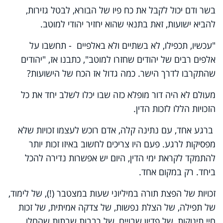
בשר ודם יכול לקבל את כח פיו של הבורא, לבטל גזירות,
להביא ישועות, זאת בתנאי שהוא יחזיר יהודי למוטב.
"עכשיו, תכפילו, לא בשתיים ולא באלפיים - תחשבו על
אלפים רבים של יהודים שחזרו למוטב", כתבנו אז, "יהודים
שהתקרבו לדרך הישר. כמה גדול אז הכח של הישועות?
מעולם לא היה דור מופלא כזה שבו יכלו לשלב יחד את כל
הזכויות הללו לזכות הדין.
ברגע אחד, עם נתינה קלה, אדם רוכש לעצמו זכויות שלא
מפסיקות לרגע. פעם היו צריכים לחשוב באיזו זכות יותר
להתמקד לקראת ימי הדין, היום יש אפשרות נדירה להכל
ביחד. רק במקום אחד.
זכויות של הפצת תורה במיליוני שעות במצטבר (!), של לימוד,
של תפילה, של הצלת נפשות, של צדקה אמיתית, של זכות
חיי תינוקות, של פדיון שבויים, של רבבות שבתות שהחלו