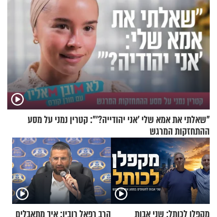
"שאלתי את אמא שלי 'אני יהודייה?'": קטרין נמני על מסע
ההתחזקות המרגש
מקפלן לכותל: שני אבות
הרב רפאל רובין: איך מתאבלים