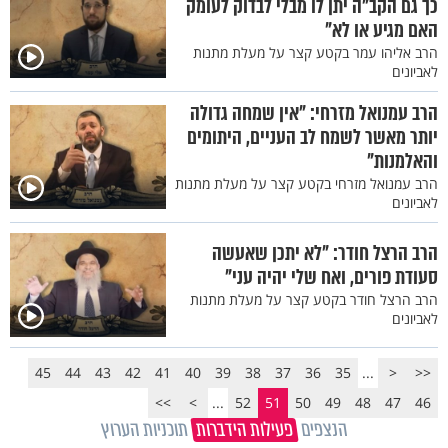
כך גם הקב"ה יתן לו מבלי לבדוק לעומק
האם מגיע או לא"
הרב אליהו עמר בקטע קצר על מעלת מתנות
לאביונים
הרב עמנואל מזרחי: "אין שמחה גדולה
יותר מאשר לשמח לב העניים, היתומים
והאלמנות"
הרב עמנואל מזרחי בקטע קצר על מעלת מתנות
לאביונים
הרב הרצל חודר: "לא יתכן שאעשה
סעודת פורים, ואח שלי יהיה עני"
הרב הרצל חודר בקטע קצר על מעלת מתנות
לאביונים
45
44
43
42
41
40
39
38
37
36
35
...
<
<<
>>
>
...
52
51
50
49
48
47
46
הנצפים
פעילות הידברות
תוכניות הערוץ