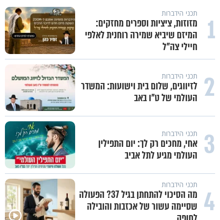
תכני הידברות
1
מזוזות, ציציות וספרים מחזקים:
המיזם שיביא שמירה רוחנית לאלפי
חיילי צה"ל
2
תכני הידברות
לזיווגים, שלום בית וישועות: המשדר
העולמי של ט"ו באב
3
תכני הידברות
אחי, מחכים רק לך: יום התפילין
העולמי מגיע לתל אביב
תכני הידברות
4
מה הסיכוי להתחתן בגיל 37? הפעולה
שסיימה עשור של אכזבות והובילה
לחופה