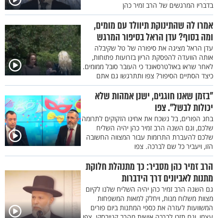
בדבריו המרגשים של הרב זמיר כהן
אמרו לה שהתינוקת תיוולד עם מומים,
ומה בסוף? עדן הראל בסיפור המרגש
עדן הראל מציגה את סיפורה של טל שקיבלה
אותה הוועדה להפסקת הריון בזרועות פתוחות,
לאחר שראו באולטרסאונד כי העובר סובל ממומים.
כיצד הסתיים הסיפור? צפו ותתרגשו גם אתם
"בזמן שאנו חוגגים, ישנן אמהות שלא
יכולות לבשל". צפו
בחג הפורים, בל נשכח את אחינו הזקוקים לתרומה
שלכם, וגם השנה הרב זמיר כהן יהיה השליח
שלכם להעברת התרומות עבור המצווה החשובה
הזו, ויעביר כל שם לברכה. צפו
הרב זמיר כהן מסביר: כך מתנהלת חלוקת
מתנות לאביונים דרך הידברות
גם השנה הרב זמיר כהן יהיה השליח שלנו לקיום
מצוות משלוח מנות, ויחלק למאות המשפחות
המשוועות לעזרה את כספי המתנות ביום פורים
עצמו, וגם תזכו לברכה אישית מהרב קנייבסקי. צפו