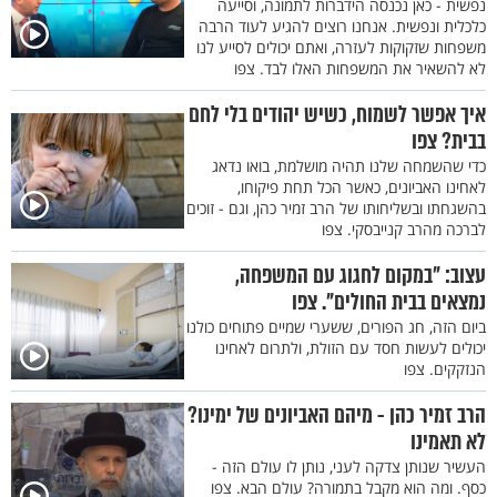
נפשית - כאן נכנסה הידברות לתמונה, וסייעה
כלכלית ונפשית. אנחנו רוצים להגיע לעוד הרבה
משפחות שזקוקות לעזרה, ואתם יכולים לסייע לנו
לא להשאיר את המשפחות האלו לבד. צפו
איך אפשר לשמוח, כשיש יהודים בלי לחם
בבית? צפו
כדי שהשמחה שלנו תהיה מושלמת, בואו נדאג
לאחינו האביונים, כאשר הכל תחת פיקוחו,
בהשגחתו ובשליחותו של הרב זמיר כהן, וגם - זוכים
לברכה מהרב קנייבסקי. צפו
עצוב: "במקום לחגוג עם המשפחה,
נמצאים בבית החולים". צפו
ביום הזה, חג הפורים, ששערי שמיים פתוחים כולנו
יכולים לעשות חסד עם הזולת, ולתרום לאחינו
הנזקקים. צפו
הרב זמיר כהן - מיהם האביונים של ימינו?
לא תאמינו
העשיר שנותן צדקה לעני, נותן לו עולם הזה -
כסף. ומה הוא מקבל בתמורה? עולם הבא. צפו