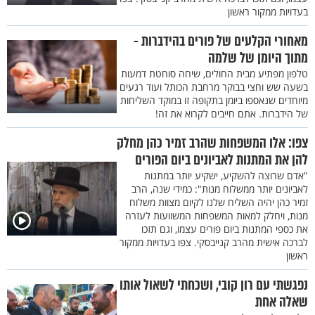
בעדויות ממקור ראשון
מאחורי הקלעים של פורים בהידברות -
מתוך היומן של שלמה
טלפון מפתיע מבית החולים, שיחה סוחטת דמעות
בשעה שש וחצי בבוקר מרחבת הכותל ועוד רגעים
מיוחדים שנאספו ביומן בתקופה זו במוקד השליחות
של הידברות. אתם חייבים לקרוא את זה!
צפו: אלו המשפחות שהרב זמיר כהן מחלק
להן את המתנות לאביונים ביום הפורים
"אדם שרוצה להשקיע, ישקיע יותר במתנות
לאביונים יותר ממשלוח מנות": כמידי שנה, הרב
זמיר כהן יהיה השליח שלנו לקיום מצוות משלוח
מנות, ויחלק למאות המשפחות המשוועות לעזרה
את כספי המתנות ביום פורים עצמו, וגם תזכו
לברכה אישית מהרב קנייבסקי. צפו בעדויות ממקור
ראשון
נפגשתי עם רון קובי, ושכחתי לשאול אותו
שאלה אחת