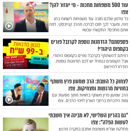
עוד 500 משפחות מחכות - מי יעזור להן?
צפו
כל טלפון שלכם מזכה עוד משפחות לשמוח בחג
הזה, ומעבר לכך תזכו לברכה מהרב קנייבסקי. למה
אתם מחכים? התקשרו עכשיו
פספסתם? הזדמנות נוספת לקרנבל פורים
בקמפוס היהודי!
רציתם להשתתף בקרנבל פורים בקמפוס היהודי,
אבל הקופונים נגמרו? יש לכם הזדמנות נוספת.
הזדרזו להירשם
לצחוק כל השבת: הרב שמעון פרץ משתף
בחוויות מרגשות ומצחיקות. צפו
הרב שמעון פרץ משתף בחוויות מתוך מסעות עם
צוות הידברות ברחבי הארץ לזיכוי הרבים. צפו
"גם בהריון השלישי, לא מבינה איך חשבתי
לעשות הפלה": צפו
מחלקת אמ"א משתפת אתכם במקרה מרגש