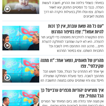
במיוחד: כשמלי גילתה את ההריון, חשבה לעשות
הפלה. כנגד כל הסיכויים התינוק יצא לאוויר
העולם. צפו וטלו חלק בפעילות היקרה הזו דרך
מתנות לאביונים
"עם כל מה שאת עוברת, אין לך זכות
להיות אמא?": צפו בסיפור המרגש
הדס התקשרה להידברות מיוזמתה כדי לקבוע תור
להפלה. היא לא ידעה שמדובר למחלקה להצלת
חיים... מרגע הזה התהפכו חייה לטובה וכל
התכניות השתנו. צפו בסיפור המרגש
מהריון של תאומים, נשאר אחד: "זו מתנה
שקיבלתי". צפו
אף אחד לא התחרט על הנולד, ומכל חשש הכל
מתהפך לטובה. כיצד פועלת המחלקה שמצילה
חיים? צפו והיו שותפים עימנו במצווה החשובה הזו
איך מוציאים יהודיות מכפרים ערביים? כך
הכל התחיל. צפו
אין מצוה יותר גדולה מזו: ביום המיוחד של הפורים
ניתן להרוויח מתנות לאביונים ופדיון שבויים - שתי