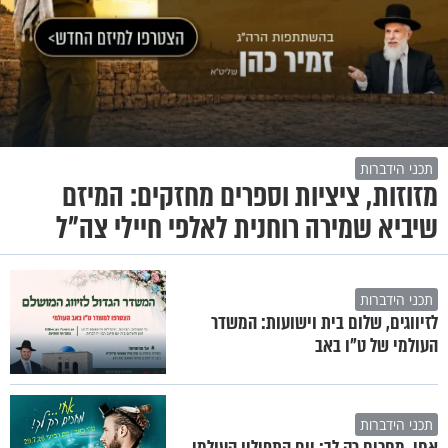
תכני הידברות
מזוזות, ציציות וספרים מחזקים: המיזם
שיביא שמירה רוחנית לאלפי חיילי צה"ל
תכני הידברות
לזיווגים, שלום בית וישועות: המשדר
העולמי של ט"ו באב
תכני הידברות
אחי, מחכים רק לך: יום התפילין העולמי