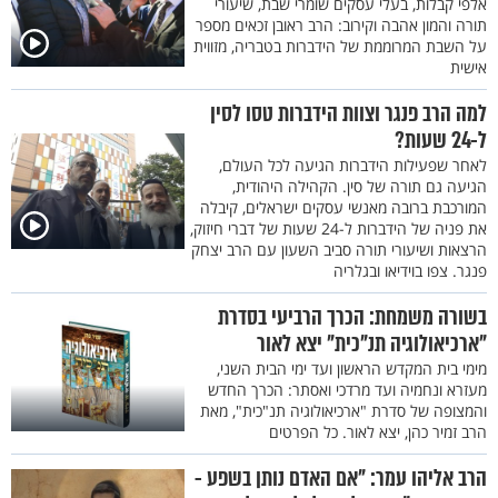
אלפי קבלות, בעלי עסקים שומרי שבת, שיעורי
תורה והמון אהבה וקירוב: הרב ראובן זכאים מספר
על השבת המרוממת של הידברות בטבריה, מזווית
אישית
למה הרב פנגר וצוות הידברות טסו לסין
ל-24 שעות?
לאחר שפעילות הידברות הגיעה לכל העולם,
הגיעה גם תורה של סין. הקהילה היהודית,
המורכבת ברובה מאנשי עסקים ישראלים, קיבלה
את פניה של הידברות ל-24 שעות של דברי חיזוק,
הרצאות ושיעורי תורה סביב השעון עם הרב יצחק
פנגר. צפו בוידיאו ובגלריה
בשורה משמחת: הכרך הרביעי בסדרת
"ארכיאולוגיה תנ"כית" יצא לאור
מימי בית המקדש הראשון ועד ימי הבית השני,
מעזרא ונחמיה ועד מרדכי ואסתר: הכרך החדש
והמצופה של סדרת "ארכיאולוגיה תנ"כית", מאת
הרב זמיר כהן, יצא לאור. כל הפרטים
הרב אליהו עמר: "אם האדם נותן בשפע -