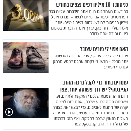
כניסות ו-10 מיליון דפים נצפים בחודש
בחודשים האחרונים חווה אתר הידברות עלייה בכל
הפרמטרים, וכעת אנו יכולים לבשר – עברנו את 3
מיליון הכניסות לחודש. כמות דפים נצפים: יותר
מ-10 מיליון. דודו כהן, עורך אתר הידברות, בסיכום
ביניים ותודה אחת גדולה
האם צפוי לי פורים עצוב?
אמנם קשה לי להיחשף, אבל התובנה הזו שווה
יותר מהכל - הרשו לי לקחת אתכם למסע מרתק
עם סוף מפתיע
עומדים בתור כדי לקבל ברכה מהרב
קנייבסקי? יש דרך פשוטה יותר. צפו
היום זו ההזדמנות שלכם להתקשר ולתרום, ועוד
משפחה תזכה לסיוע שלכם, ואתם תזכו למצוה
יקרה של מתנות לאביונים. כדי לבצע זאת בצורה
המהודרת ביותר התקשרו עכשיו, והרב זמיר יהיה
השליח הנאמן שלכם לחלוקה, ואף תזכו לברכתו
של גדול הדור, הרב קנייבסקי. צפו