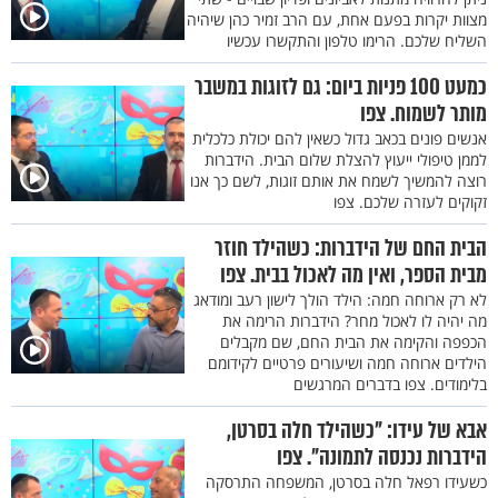
מצוות יקרות בפעם אחת, עם הרב זמיר כהן שיהיה
השליח שלכם. הרימו טלפון והתקשרו עכשיו
כמעט 100 פניות ביום: גם לזוגות במשבר
מותר לשמוח. צפו
אנשים פונים בכאב גדול כשאין להם יכולת כלכלית
לממן טיפולי ייעוץ להצלת שלום הבית. הידברות
רוצה להמשיך לשמח את אותם זוגות, לשם כך אנו
זקוקים לעזרה שלכם. צפו
הבית החם של הידברות: כשהילד חוזר
מבית הספר, ואין מה לאכול בבית. צפו
לא רק ארוחה חמה: הילד הולך לישון רעב ומודאג
מה יהיה לו לאכול מחר? הידברות הרימה את
הכפפה והקימה את הבית החם, שם מקבלים
הילדים ארוחה חמה ושיעורים פרטיים לקידומם
בלימודים. צפו בדברים המרגשים
אבא של עידו: "כשהילד חלה בסרטן,
הידברות נכנסה לתמונה". צפו
כשעידו רפאל חלה בסרטן, המשפחה התרסקה