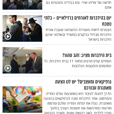
חדשה של אליהו שירי. צפו בגלריה והצטרפו גם
אתם
יום בהידברות לאורחים ברזילאיים – בלתי
נשכח
הצטרפו לחוויה מעוררת ההשראה שעברו אורחי
הידברות מברזיל בביקורם במשרדי ובאולפני ארגון
הידברות בישראל
בית הידברות מציג: זהב טהור!
הסתיים קורס מרצים מחזור 11 בבית הידברות. כל
הסיכומים והתגובות הנלהבות
גרפיקאים ומעצבים? יש לנו הצעה
מאתגרת עבורכם
הדרך לפנות לציבור היא באמצעות עולם המדיה
והפרסום. אתר הידברות פונה לגרפיקאים בהצעה
מאתגרת: נצלו את יכולות המדיה שלכם ופרסמו
מודעות המדגישות את חשיבות הצורך בחינוך
תורני לילדים. לאור בקשות שונות, תאריך ההגשה