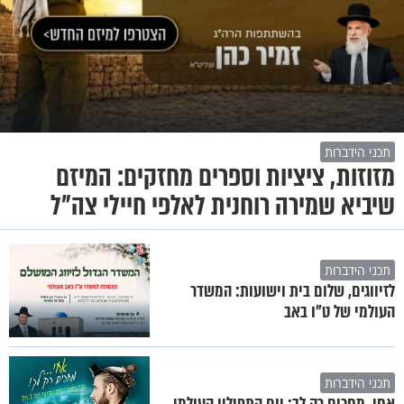
תכני הידברות
מזוזות, ציציות וספרים מחזקים: המיזם
שיביא שמירה רוחנית לאלפי חיילי צה"ל
תכני הידברות
לזיווגים, שלום בית וישועות: המשדר
העולמי של ט"ו באב
תכני הידברות
אחי, מחכים רק לך: יום התפילין העולמי