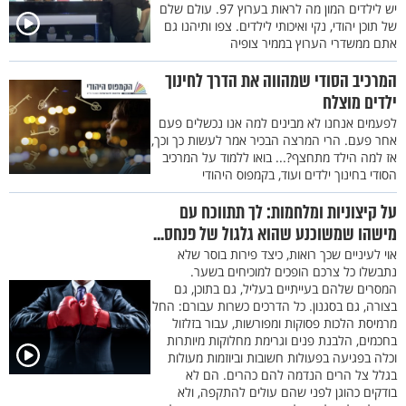
יש לילדים המון מה לראות בערוץ 97. עולם שלם
של תוכן יהודי, נקי ואיכותי לילדים. צפו ותיהנו גם
אתם ממשדרי הערוץ בממיר צופיה
המרכיב הסודי שמהווה את הדרך לחינוך
ילדים מוצלח
לפעמים אנחנו לא מבינים למה אנו נכשלים פעם
אחר פעם. הרי המרצה הבכיר אמר לעשות כך וכך,
אז למה הילד מתחצף?... בואו ללמוד על המרכיב
הסודי בחינוך ילדים ועוד, בקמפוס היהודי
על קיצוניות ומלחמות: לך תתווכח עם
מישהו שמשוכנע שהוא גלגול של פנחס...
אוי לעיניים שכך רואות, כיצד פירות בוסר שלא
נתבשלו כל צרכם הופכים למוכיחים בשער.
המסרים שלהם בעייתיים בעליל, גם בתוכן, גם
בצורה, גם בסגנון. כל הדרכים כשרות עבורם: החל
מרמיסת הלכות פסוקות ומפורשות, עבור בזלזול
בחכמים, הלבנת פנים וגרימת מחלוקות מיותרות
וכלה בפגיעה בפעולות חשובות וביוזמות מעולות
בגלל צל הרים הנדמה להם כהרים. הם לא
בודקים כהוגן לפני שהם עולים להתקפה, ולא