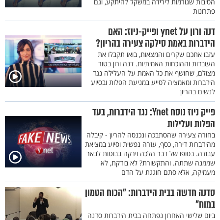
הסיבות שגורמות לירידה במשקל להיתקע, וגם
פתרונות
דנה ורון על ynet ופייק-ניוז: האם
הידברות באמת סילקה צעירה בהריון?
עזבו אתכם שקרים והמצאות, בואו תקבלו את
העובדות וההוכחות האמיתיות. דנה ורון בטור
מצולם, שחושף את כל האמת על העלילה נגד
הידברות ומאמציה לסייע במניעת הפלות ובסיוע
לנשים בהריון
פייק ניוז נוסח Ynet: נגד הידברות, בעד
הפלות ועלילות
בחורה צעירה שהסתבכה ונכנסה להריון - קיבלה
מהידברות דירה, כסף, עזרה נפשית וסיוע במציאת
עבודה. בסופו של דבר הלכה וירקה בבוטות לבאר
שממנה שתתה. והתקשורת? לא בודקת, לא
מעמיקה, אלא סתם חוגגת על הדם
סדנה חדשה בבית הידברות: "הכוח הטמון
במוח"
ביום שלישי האחרון נפתחה בבית הידברות סדנה