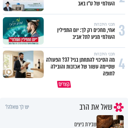
העולמי של ט"ו באב
3
תכני הידברות
אחי, מחכים רק לך: יום התפילין
העולמי מגיע לתל אביב
תכני הידברות
4
מה הסיכוי להתחתן בגיל 37? הפעולה
שסיימה עשור של אכזבות והובילה
לחופה
מתחילים לעבוד לקראת ראש השנה
הרגעים הקשים ביותר בחיים יכול
קצרים
החדשה
להצית את חיינו
שאל את הרב
יש לך שאלה?
שבירת ביצים