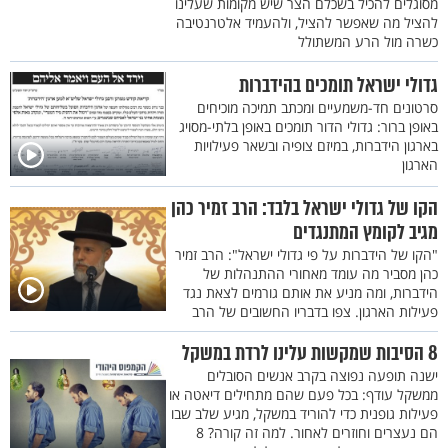
מסוגלים להכיל בשכלם הצר שיש מקומות שעלינו
להציל מה שאפשר להציל, ולהעמיד אלטרנטיבה
כשרה מול הרע המשתולל
גדולי ישראל תומכים בהידברות
סרטונים חד-משמעיים ומכתב תמיכה מוכיחים
באופן ברור: גדולי הדור תומכים באופן בלתי-מסויג
בארגון הידברות, במיזם צופיה ובשאר פעילויות
הארגון
הקו של גדולי ישראל בלבד: הרב זמיר כהן
מגיב לקומץ המתנגדים
"הקו של הידברות על פי גדולי ישראל": הרב זמיר
כהן מסביר מה עומד מאחורי ההתנהלות של
הידברות, ומה מניע את אותם גורמים לצאת נגד
פעילות הארגון. צפו בדבריו החשובים של הרב
8 הסיבות שמקשות עלינו לרדת במשקל
ישנה תופעה נפוצה בקרב אנשים הסובלים
ממשקל עודף: בכל פעם שהם מתחילים דיאטה או
פעילות גופנית כדי להוריד במשקל, מגיע שלב שבו
הם נעצרים וחוזרים לאחור. למה זה קורה? 8