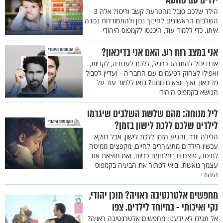
ילדים עם ADHD
הילד שלכם סובל מהפרעת קשב וריכוז? אלה 3
השלבים הראשונים לחינוך נכון ולהתמודדות נכונה
איתו. כדי ללמוד עוד, היכנסו לקמפוס היהודי
אני במצב רוח רע. האם אני בדיכאון?
אדם יכול להתנהג כרגיל, ללכת לעבודה, לקניות,
ואפילו לצחוק לפעמים עם החבר'ה - ועדיין לסבול
מדיכאון. ואיך יוצאים ממנו? בואו ללמוד עוד על
הנושא בקמפוס היהודי
ליל מנוחה: מהם שלשת השלבים שיגרמו
לילדים שלכם ללכת לישון בזמן?
הלילה יורד, והגיע הזמן ללכת לישון, אבל דווקא
עכשיו הילדים מתעוררים לחיים, מקפצים ממיטה
למיטה, פוצחים במלחמת כריות, ואת מוצאת את
עצמך נואשת. בואי לפתור את הבעיה בקמפוס
היהודי
מחפשים אלטרנטיבה ראויה? תוכן יהודי,
נקי ואיכותי - במיוחד לילדים. צפו
אל תגידו לא ידענו: מחפשים אלטרנטיבה ראויה?