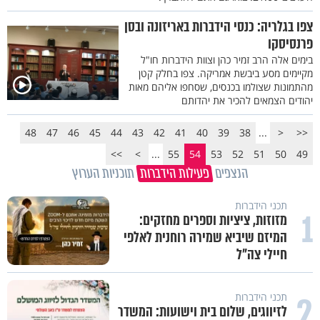
צפו בגלריה: כנסי הידברות באריזונה ובסן
פרנסיסקו
בימים אלה הרב זמיר כהן וצוות הידברות חו"ל
מקיימים מסע ביבשת אמריקה. צפו בחלק קטן
מהתמונות שצולמו בכנסים, שסחפו אליהם מאות
יהודים הצמאים להכיר את יהדותם
48
47
46
45
44
43
42
41
40
39
38
...
<
<<
>>
>
...
55
54
53
52
51
50
49
הנצפים
פעילות הידברות
תוכניות הערוץ
תכני הידברות
1
מזוזות, ציציות וספרים מחזקים:
המיזם שיביא שמירה רוחנית לאלפי
חיילי צה"ל
2
תכני הידברות
לזיווגים, שלום בית וישועות: המשדר