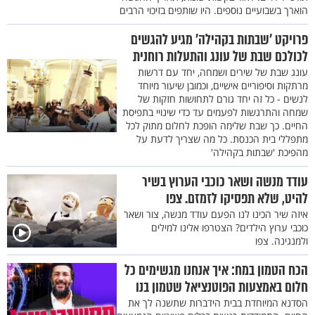
הוארך בשבועיים נוספים. היו שותפים בזיכוי הרבים
פרויקט ’שבתות בקהילה’ מגיע להגשים
לכולכם שבת של עונג והתעלות רוחנית
עונג שבת של שירים ושמחה, יחד עם דרשות
מרתקות וסיפוריים אישיים, וכמובן שיעור מיוחד
לנשים - כל זה יחד גורם לתחושות חזקות של
שמחה והתרגשות לפעמים עד כדי שינויי בתפיסת
החיים. כך שבת שלימה הופכת לחלום מתוק לכל
מתפללי בית הכנסת. כל מה שצריך לדעת על
מהפיכת 'שבתות בקהילה'
עודד מנשה ושאר כוכבי הערוץ בשיר
להיט, שלא תפסיקו לזמזם. צפו
איזה שיר הכינו לנו הפעם עודד מנשה, צור ושאר
כוכבי ערוץ הילדים? הצטרפו אלינו למילים
ולמנגינה. צפו
הכח הטמון במח: איך אנחנו מגשימים כל
חלום באמצעות הפוטנציאל שטמון בנו
הסדנא המיוחדת בבית הידברות שתשנה לך את