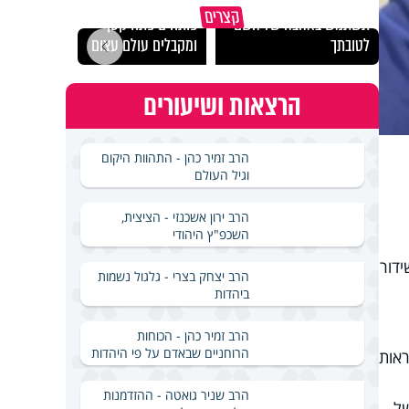
מכילי
קצרים
תשתמש באהבה של השם
פותחים פתח קטן -
במבחן
לטובתך
ומקבלים עולם עצום
ואלתר
הרצאות ושיעורים
הרב זמיר כהן - התהוות היקום
וגיל העולם
הרב ירון אשכנזי - הציצית,
השכפ"ץ היהודי
דור
הרב יצחק בצרי - גלגול נשמות
ביהדות
הרב זמיר כהן - הכוחות
הרוחניים שבאדם על פי היהדות
ראות
הרב שניר גואטה - ההזדמנות
של