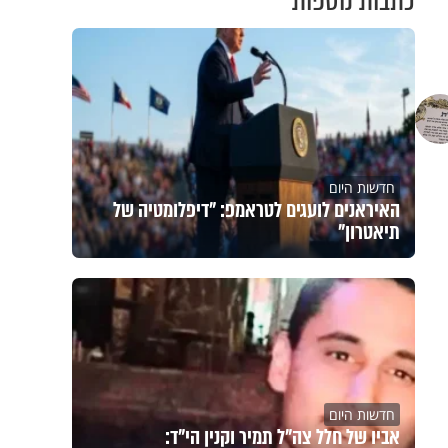
כתבות נוספות
חדשות היום
האיראנים לועגים לטראמפ: "דיפלומטיה של
תיאטרון"
חדשות היום
אביו של חלל צה"ל תמיר וקנין הי"ד: