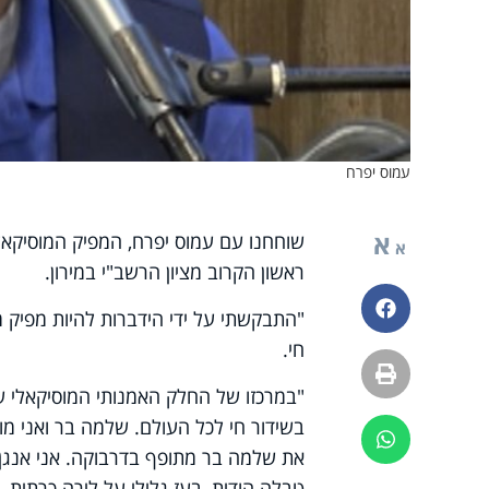
עמוס יפרח
א
שוחחנו עם עמוס יפרח, המפיק המוסיקאל
א
ראשון הקרוב מציון הרשב"י במירון.
פייסבוק
"התבקשתי על ידי הידברות להיות מפיק 
חי.
הדפסה
"במרכזו של החלק האמנותי המוסיקאלי ש
בשידור חי לכל העולם. שלמה בר ואני מופ
ווטסאפ
את שלמה בר מתופף בדרבוקה. אני אנגן ב
טבלה הודית, בעז גלילי על לירה כרתית, 