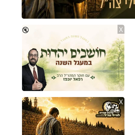
X
🔇
X