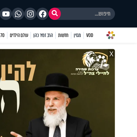
VOD
מגזין
חדשות
הרב זמיר כהן
עולם הילדים
70 שאלות
X