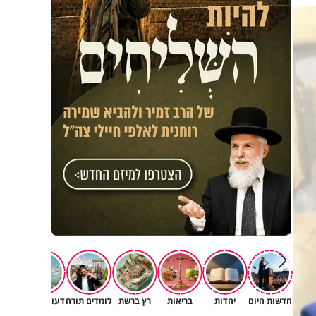
פגיעה
חדשות היום
יהדות
בריאות
רץ ברשת
לומדים תורה
דעות וטורים
תרב