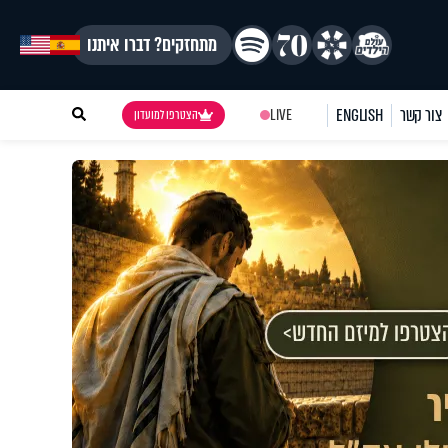
מתחזקים? דברו איתנו
צור קשר
ENGLISH
LIVE
הצטרפו למועדון