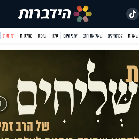
למתחילים
שאל את הרב
זמני היום
עלון
שופס
מחלקות
תרומות