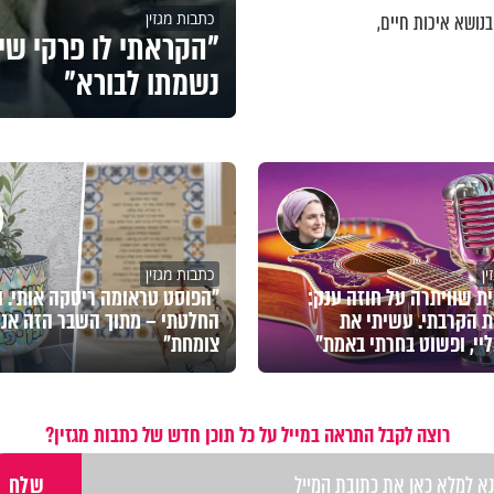
כתבות מגזין
נושא איכות חיים,
"הקראתי לו פרקי שי
נשמתו לבורא"
ן
כתבות מגזין
ת שוויתרה על חוזה ענק:
"הפוסט טראומה ריסקה אותי. ו
 הקרבתי. עשיתי את
החלטתי – מתוך השבר הזה אני
יי, ופשוט בחרתי באמת"
צומחת"
רוצה לקבל התראה במייל על כל תוכן חדש של כתבות מגזין?