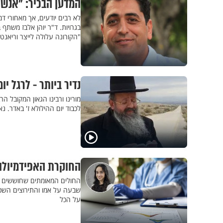
המדען הבכיר: "אנשי
לא רבים יודעים, אך מאחורי 
בגרויות. ד"ר יוהן אלבז משתף
"הקורונה עלולה לייצר וריאנטי
נדיר ביותר - לרגל י
מורינו ורבינו הגאון המקובל 
לכבוד יום ההילולא ז' באדר. נ
החוקרת האפידמיולוג
החולים המאומתים שחוששים לה
שבעה על אמו והתירוצים השכיח
על הכל