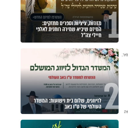
1
מזוזות, ציציות וספרים מחזקים:
המיזם שיביא שמירה רוחנית לאלפי
חיילי צה"ל
יר.
2
לזיווגים, שלום בית וישועות: המשדר
העולמי של ט"ו באב
יה