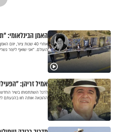
האמן הבינלאומי: "תר
אחרי 40 שנות ציור, יו
העולם. "אני שואף ליצור גשרים
אמיל זריהן: "הפעילו
לרגל השתתפותו בשיר החדש ומש
ההונאה אותה חוו בהגעתם לארץ