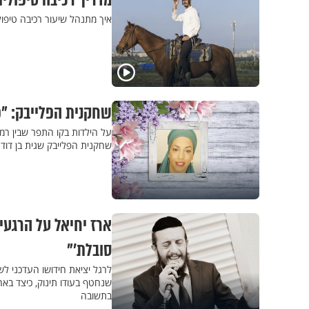
מדריך רכיבה טיפולי
איך מתנהל שיעור רכיבה טיפול
שחקנית הפלייבק: "
על הילדות בקו התפר שבין רמ
שחקנית הפלייבק שגית בן דו
ארז יחיאל על הרגעי
סובלת’"
לרגל יציאת חידושו העדכני לש
שנחטף בעודו תינוק, כיצד באה
בתשובה