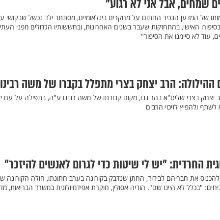
ם שמחים, אבל אני לא רגוע"
דמותו של המדען הבכיר החתום על מחקרים בינלאומיים, מסתתר ילד נכשל שבקושי ע
 בסיפורו האישי, בהתחזקות שעבר בשנים האחרונות, ובחששותיו הגדולים מפני העתי
ם, עוד לא סיימנו את הסיפור"
ום ההילולה: הרב יצחק בצרי מתפלל בקברו של משה רבינו
הרב יצחק בצרי שליט"א בהר נבו, מקום קבורתו של משה רבינו ע''ה, בתפילה על עם 
א לשתף ולהפיץ לזיכוי הרבים
ית החרדית: "יש לי שיטות כדי לגרום לאנשים להיזכר"
כניס את חבריהם לבידוד, החתן שנדבק בקורונה בערב חתונתו, חולה הקורונה ש
ים: "בכלל לא היינו שם". הודיה אסולין, חוקרת אפידמיולוגית במשרד הבריאות, מד