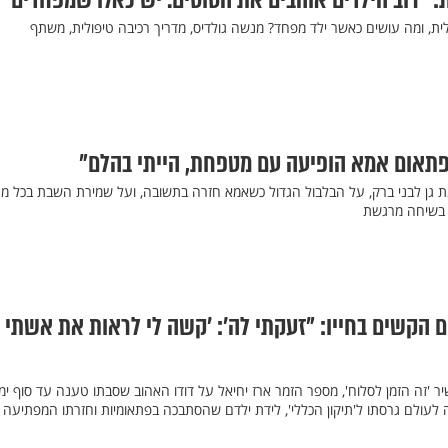
ת: "רוב הילדים אוהבים את הסוסים. יש כאלו שמפחדים"
ית, ומה עושים כאשר ילד מפחד? מנשה גולדיס, מדריך רכיבה טיפולית, משתף
פתאום אמא הופיעה עם מטפחת, הייתי בהלם"
ת גן לבני ברק, על הבלבול הגדול כשאמא חזרה בתשובה, ועל שמירת השבת בכל מח
ד בשיחה מרגשת
ם הקשים בחייו: "זעקתי לה’: ’קשה לי לראות את אשתי
יר 'זה הזמן לסלוח', מספר הזמר ארז יחיאל על דודו האהוב שסבתו טענה עד סוף ימ
 לעולם גרסתו ל'תיקון הכללי', לידת ילדם שהסתבכה בפתאומיות וחזרתו המפתיעה