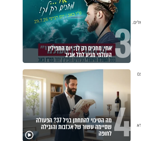
3
לים.
אחי, מחכים רק לך: יום התפילין
העולמי מגיע לתל אביב
ם
4
מה הסיכוי להתחתן בגיל 37? הפעולה
רא
שסיימה עשור של אכזבות והובילה
לחופה
במבט לאחור - האם
איך ייתכן שיש אנשים
איך 