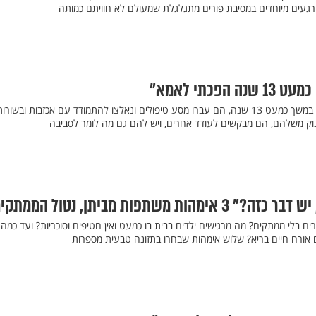
 רגעים מיוחדים במסיבת פורים מתגלגלת שמעולם לא חוויתם כמותה
פכתי לאמא"
יוחאי ונטע בראנץ ציפו לילדים במשך כמעט 13 שנה, הם עברו מסע טיפולים ונאלצו להתמודד עם אכזבות ובשורו
נוק משלהם, הם מבקשים לעודד אחרים, ויש להם גם מה לומר לסביבה
ת משתפות מביתן, נטול הממתקים
 בלי ממתקים? מה מרגישים ילדים בבית בו כמעט ואין חטיפים וסוכריות? ועד כמה
אורח חיים בריא? שלוש אימהות שבחרו בתזונה טבעית מספרות