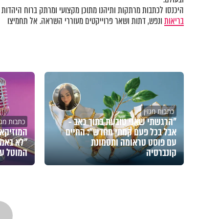
היכנסו לכתבות מרתקות ותיהנו מתוכן מקצועי ומרתק ברוח היהדות ב
בריאות
ונפש, דתות ושאר פרוייקטים מעוררי השראה. אל תחמיצו
כתבות מגזין
"הרגשתי שאני טובעת בתוך כאב -
כתבות מגזי
אבל בכל פעם קמתי מחדש": החיים
המוזיקאי
עם פוסט טראומה ותסמונת
"לא באמת
קונברסיה
המוטל על