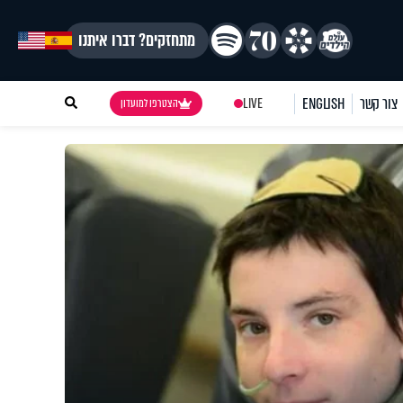
מתחזקים? דברו איתנו
צור קשר
ENGLISH
LIVE
הצטרפו למועדון