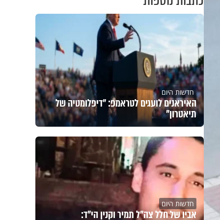
כתבות נוספות
חדשות היום
האיראנים לועגים לטראמפ: "דיפלומטיה של
תיאטרון"
חדשות היום
אביו של חלל צה"ל תמיר וקנין הי"ד: