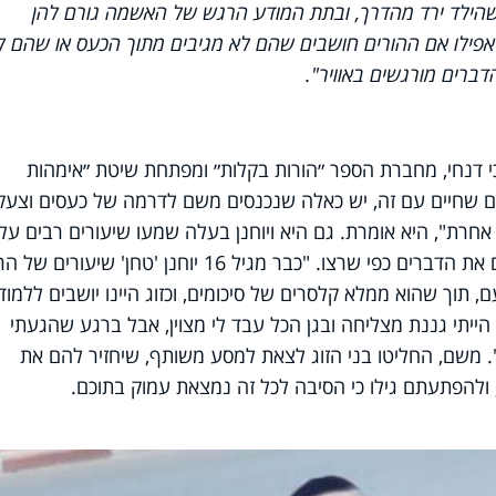
שהילד ירד מהדרך, ובתת המודע הרגש של האשמה גורם להן
אפילו אם ההורים חושבים שהם לא מגיבים מתוך הכעס או שהם ל
דברים מורגשים באוויר".
 דנחי, מחברת הספר ״הורות בקלות״ ומפתחת שיטת ״אימהות
ם שחיים עם זה, יש כאלה שנכנסים משם לדרמה של כעסים וצעקו
 אחרת", היא אומרת. גם היא ויוחנן בעלה שמעו שיעורים רבים על
חינוך ילדים, ובכל זאת - לא הצליחו ליישם את הדברים כפי שרצו. "כבר מגיל 16 יוחנן 'טחן' שיעורים 
 תוך שהוא ממלא קלסרים של סיכומים, וכזוג היינו יושבים ללמוד
י הייתי גננת מצליחה ובגן הכל עבד לי מצוין, אבל ברגע שהגעתי
. משם, החליטו בני הזוג לצאת למסע משותף, שיחזיר להם את
ולהפתעתם גילו כי הסיבה לכל זה נמצאת עמוק בתוכם.