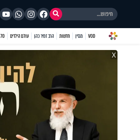
VOD
מגזין
חדשות
הרב זמיר כהן
עולם הילדים
70 שאלות
X