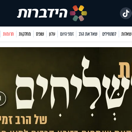
למתחילים
שאל את הרב
זמני היום
עלון
שופס
מחלקות
תרומות