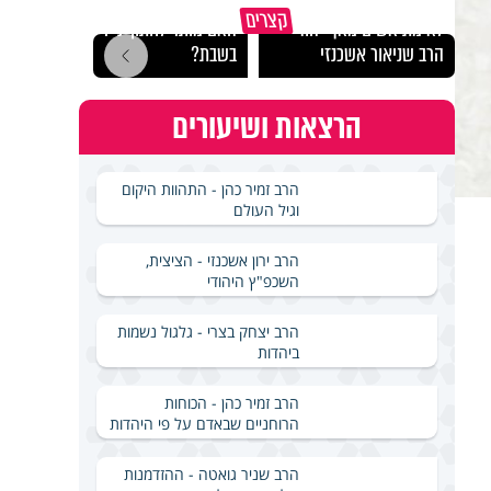
קצרים
לא מתיאשים מאף יהודי -
האם מותר לחתוך נייר
בכל 
הרב שניאור אשכנזי
בשבת?
הקב״
הרצאות ושיעורים
הרב זמיר כהן - התהוות היקום
וגיל העולם
הרב ירון אשכנזי - הציצית,
השכפ"ץ היהודי
הרב יצחק בצרי - גלגול נשמות
ביהדות
הרב זמיר כהן - הכוחות
הרוחניים שבאדם על פי היהדות
הרב שניר גואטה - ההזדמנות