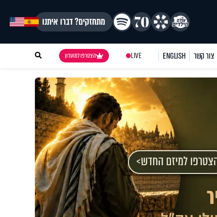
מתחזקים? דברו איתנו
צור קשר
ENGLISH
LIVE
הצטרפו למועדון