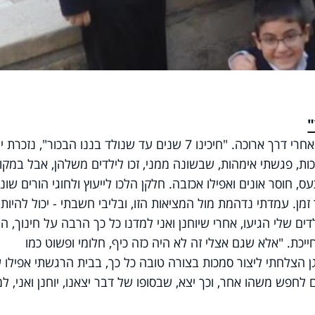
"
את הילדים להם זכו, קיבלו בני הזוג דנחי אחרי דרך ארוכה. "חיכינו 7 שנים עד שנולד בננו הבכור", נזכרת
ות, פגשתי אימהות, שבשונה ממני, זכו לילדים משלהן, אבל במקו
, חוסר אונים ואפילו אכזבה. חלקן הלכו לייעוץ ולחוגי הורים שוני
זמן. עמדתי נדהמת מול המציאות הזו, ובליבי חשבתי - יכול להיות
ם שלי הגיעו, אחרי שיוחנן ואני למדנו כל כך הרבה על חינוך, היי
יכת. "אלא שגם אצלי זה לא היה כזה כיף, חלומי ופשוט כמו
ן הצלחתי ליצור סמכות בצורה טובה כל כך, בבית הרגשתי אפילו ע
 לחפש משהו אחר, וכך יצא, שבסופו של דבר יצאנו, יוחנן ואני, ל