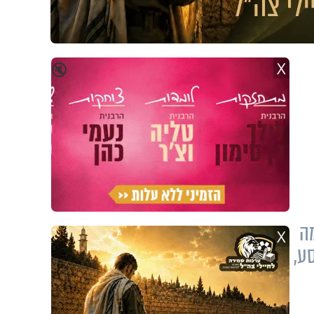
X
🔇
 מה
X
ע,