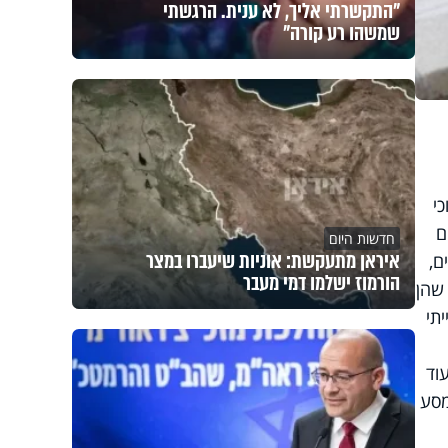
"התקשרתי אליך, לא ענית. הרגשתי
שמשהו רע קורה"
 יוכי
ם
חדשות היום
איראן מתעקשת: אוניות שיעברו במצר
ם,
הורמוז ישלמו דמי מעבר
 שהן
תי
וד
מסע