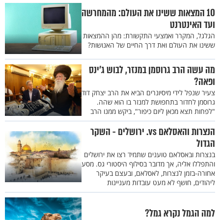
10 המצאות ששינו את העולם: מהמחרשה
ועד האינטרנט
הגלגל, המקרר ואמצעי התקשורת: מהן ההמצאות
ששינו את העולם ואת דרך החיים של האנושות?
מה עשה הרב גרוסמן במנזר, לבוש ג’ינס
ופאה?
צעיר שנפל לידי מיסיונרים הביא את הרב יצחק דוד
גרוסמן לחדור בתחפושת למנזר בו הוא שהה.
"לפחות תצא מכאן ליום כיפור", ביקש ממנו הרב
הנצרות והאסלאם vs. ירושלים - השקר
הגדול
בנצרות ובאסלאם טוענים שתמיד רצו את ירושלים
והתפללו אליה, אך מדובר בסילוף היסטורי גס. מסע
אחורה-בזמן לנצרות, לאסלאם, ובעצם בעיקר
ליהודים, חושף לא מעט עובדות מעניינות
למה הגמל נקרא גמל?