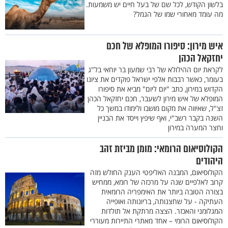
בלשון הקודש, לכל שם של בעל חיים יש משמעות.
מה עומד מאחורי שמו של הגמל?
איש מירון: סיפורו המופלא של חכם
יחזקאל הכהן
לקראת יום ההילולא של רבי שמעון בר יוחאי בל"ג
בעומר, כאשר רבבות אלפי ישראל פוקדים את ציונו
הקדוש במירון, כתב "יום ליום" מביא את סיפורו
המופלא של איש מירון לשעבר, חכם יחזקאל הכהן
זצ"ל, שאיווה את מקום מושבו ולימודו במשך כל
השנה בקבר רשב"י, ואף שיפץ וייסד את הבניין
וחצר המערה במירון
הקולוסיאום הרומאי: מומן מביזת זהב
היהודים
הקולוסיאום, המבנה האליפטי הענק החולש מזה
קרוב לאלפיים שנה על מרכזה של רומא, ממחיש
בצורה הטובה ביותר את האימפריה הרומאית
העתיקה - על שחצנותה, בריונותה ואופייה
המגלומני והאכזר. הצצה מרתקת אל תולדות
הקולוסיאום הרומי – אחד מאתרי התיירות מעוררי