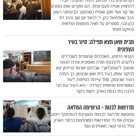
הם מגיעים בכל יום ויום לכותל המערבי, מבלי
להחמיץ אפילו פעם אחת. הם פוקדים אותו בזמנים
של קור ושל חום, ואפילו כשהמצב הביטחוני רעוע.
הרב שאלתיאל כהן, ר' דניאל יום טוב והרב דוד
כהן-זנגי, מספרים על חוויה מרוממת ועילאית.
פרויקט מיוחד
מבית שאן תצא תפילה: סיור בעיר
הצפונית
הגבאי הדומע, האברכים שהופכים לשגרירים
נלהבים להרבצת תורה מאסיבית ומרכז הנוער
שהופך ל'שטיבלאך': אברהם ישראל פרידמן יצא
לביקור עומק בעיר בית שאן שבצפון: כך הפכה
העיר שבעמק, סמל עיירות הפיתוח, לעיר
המסורתית שיחסית לגודלה - היא העיר עם הכי
הרבה בתי כנסת בארץ. רשמי ביקור
מדרשות לבנות - הרשימה המלאה
מחפשת מדרשה לבנות? מעוניינת להתחזק? ריכזנו
עבורכן את כל המדרשות המומלצות ברחבי הארץ,
כולל פרטי קשר, מאפיינים ועוד