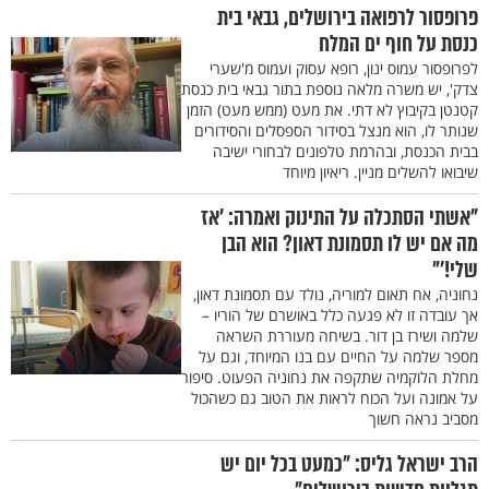
פרופסור לרפואה בירושלים, גבאי בית
כנסת על חוף ים המלח
לפרופסור עמוס ינון, רופא עסוק ועמוס מ'שערי
צדק', יש משרה מלאה נוספת בתור גבאי בית כנסת
קטנטן בקיבוץ לא דתי. את מעט (ממש מעט) הזמן
שנותר לו, הוא מנצל בסידור הספסלים והסידורים
בבית הכנסת, ובהרמת טלפונים לבחורי ישיבה
שיבואו להשלים מניין. ריאיון מיוחד
"אשתי הסתכלה על התינוק ואמרה: ’אז
מה אם יש לו תסמונת דאון? הוא הבן
שלי!’"
נחוניה, אח תאום למוריה, נולד עם תסמונת דאון,
אך עובדה זו לא פגעה כלל באושרם של הוריו –
שלמה ושירז בן דור. בשיחה מעוררת השראה
מספר שלמה על החיים עם בנו המיוחד, וגם על
מחלת הלוקמיה שתקפה את נחוניה הפעוט. סיפור
על אמונה ועל הכוח לראות את הטוב גם כשהכול
מסביב נראה חשוך
הרב ישראל גליס: "כמעט בכל יום יש