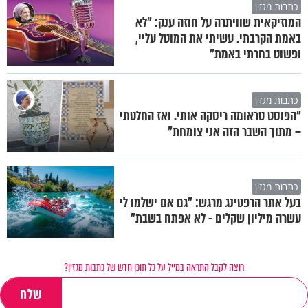
כתבות מגזין
המוזיקאית שוויתרה על חוזה ענק: "לא
באמת הקרבתי. עשיתי את המוטל עליי,
ופשוט בחרתי באמת"
כתבות מגזין
"הפוסט טראומה ריסקה אותי. ואז החלטתי
– מתוך השבר הזה אני צומחת"
כתבות מגזין
בעל אתר הרפטינג מרגש: "גם אם ישלמו לי
עשרה מיליון שקלים - לא אפתח בשבת"
רוצה לקבל התראה במייל על כל תוכן חדש של כתבות מגזין?