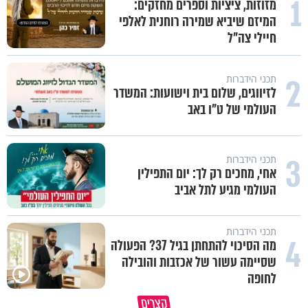
1
מזוזות, ציציות וספרים מחזקים:
המיזם שיביא שמירה רוחנית לאלפי
חיילי צה"ל
2
תכני הידברות
לזיווגים, שלום בית וישועות: המשדר
העולמי של ט"ו באב
3
תכני הידברות
אחי, מחכים רק לך: יום התפילין
העולמי מגיע לתל אביב
תכני הידברות
4
מה הסיכוי להתחתן בגיל 37? הפעולה
שסיימה עשור של אכזבות והובילה
לחופה
קצרים
מדוע האמונה נמשלה למלח?
גם ׳הרע׳ זה הרחמים של בורא ע