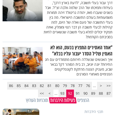
דרך עבור בעלי תשובה, 'לדעת בארץ דרכך',
בעידודו ותמיכתו של הרב שלמה וולבה זצ"ל. אבל
בשנים שעברו מאז, יהודה גרינוולד זיהה תמורות
משמעותיות בעולם התשובה הישראלי. מה בין
בעלי התשובה של פעם ואלה של היום, למה
קהילות לבעלי תשובה הן דבר רצוי ומומלץ, ואיזה
תפקיד יכולים למלא בעלי תשובה שנשארים לחיות
בסביבתם הקודמת?
"אחד האסירים התפרץ בכעס, הוא לא
האמין שליל הסדר יעבור עליו בכלא"
איך האנשים שנשללה חירותם מתמודדים עם חג
החירות? יונה יוניוב, רב בית הסוהר דקל בבאר
שבע, מעניק הצצה מרתקת לקונפליקטים
הפנימיים מאחורי הסורגים
86
85
84
83
82
81
80
79
78
77
76
...
<
<<
>>
>
...
93
92
91
90
89
88
87
הנצפים
פעילות הידברות
תוכניות הערוץ
תכני הידברות