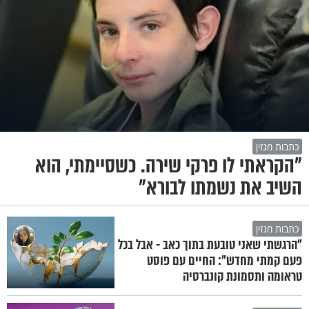
כתבות מגזין
"הקראתי לו פרקי שירה. כשסיימתי, הוא
השיב את נשמתו לבורא"
כתבות מגזין
"הרגשתי שאני טובעת בתוך כאב - אבל בכל
פעם קמתי מחדש": החיים עם פוסט
טראומה ותסמונת קונברסיה