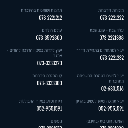
מזכירות הידברות
תרומות ושותפות בהידברות
073-2221212
073-2221222
עלון שבת - עונג שבת
עולם הילדים
073-3592800
073-2221388
יעוץ למתחזקים בתחילת הדרך
יעוץ לילדות בסיכון והדרכה להורים -
אתגר
073-2221232
073-3333320
יעוץ לנשים בטהרת המשפחה -
קו ההלכה הידברות
מתחברות
073-3333300
02-6301516
יעוץ תמיכה וסיוע לנשים בהריון
דיווח וסיוע במקרי התבוללות
052-9551591
052-9551591
הזמנת חוגי בית (בחינם)
נופשים