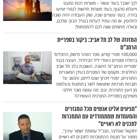
לכך שכבר בעוד עשור – משרות רבות כמעט
וייעלמו מהנוף, בעוד משרות חדשות לגמרי יופיעו
בזירה. בעוד עשרים שנה, שוק העבודה יהיה שונה
לחלוטין. אז מה עתיד לעלות בגורל הג'וב שלכם,
ובאלה תחומים שווה לכם להתמחות?
המזוזה של לב תל אביב: ביקור בספריית
הרמב"ם
100,000 ספרי קודש, ספר הזוהר מ'שוק הרוכלים'
ברמלה וספרים ניצולי 'ליל הבדולח'. הצצה בגנזי
'ספריית הרמב"ם' הישנה, השוכנת בלב תל אביב
החילונית: מקומם של הספרים בעידן המאגרים
התורניים, 'ספרי זיכרון' שנס ליחם, והכאב על
חוברות תורניות שיוצאות לאור בחתונות ונעלמות
מן העין התורנית. וגם: מה עושה מוכר חילוני
משיינקין בספרייה התורנית העשירה?
"מגיעים אלינו אנשים מכל המגזרים
והמעמדות שמתמודדים עם התמכרות
לתכנים לא ראויים"
יחזקאל שטלצר, מנכ"ל עמותת 'שמור עיניך',
מספר על מגפת ההתמכרות לתכנים לא ראויים