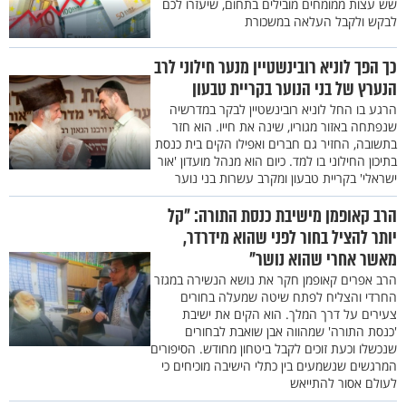
שש עצות ממומחים מובילים בתחום, שיעזרו לכם
לבקש ולקבל העלאה במשכורת
כך הפך לוניא רובינשטיין מנער חילוני לרב
הנערץ של בני הנוער בקריית טבעון
הרגע בו החל לוניא רובינשטיין לבקר במדרשיה
שנפתחה באזור מגוריו, שינה את חייו. הוא חזר
בתשובה, החזיר גם חברים ואפילו הקים בית כנסת
בתיכון החילוני בו למד. כיום הוא מנהל מועדון 'אור
ישראלי' בקריית טבעון ומקרב עשרות בני נוער
הרב קאופמן מישיבת כנסת התורה: "קל
יותר להציל בחור לפני שהוא מידרדר,
מאשר אחרי שהוא נושר"
הרב אפרים קאופמן חקר את נושא הנשירה במגזר
החרדי והצליח לפתח שיטה שמעלה בחורים
צעירים על דרך המלך. הוא הקים את ישיבת
'כנסת התורה' שמהווה אבן שואבת לבחורים
שנכשלו וכעת זוכים לקבל ביטחון מחודש. הסיפורים
המרגשים שנשמעים בין כתלי הישיבה מוכיחים כי
לעולם אסור להתייאש