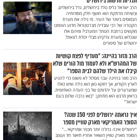
תגליות חדשות בירושלים"
הרב ישראל גליס נולד בירושלים, גדל בירושלים,
ובשיחה מרתקת הוא חושף חלק מסודותיה
הכמוסים ביותר של העיר. מי גילה את מערת
הקבורה של רבי עובדיה מברטנורא? מדוע הוטמנו
מוקשים ברחבת הכותל המערבי? ומיהם אלו
שנכלאו במערת צדקיהו מבלי יכולת לצאת?
ירושלים של סיפורים
הרב מזור בהיינה: "מעדיף לפצח קושיות
של המהרש"א ולא לעמוד מול הורים שלא
קיבלו את הילד שלהם לבית הספר"
הרב מזור בהיינה עבר מסלול לא פשוט כדי להגיע
לארץ הקודש, אך דווקא כאן הוא גילה שיש כאלו
שמערערים על יהדותם של בני העדה האתיופית.
בראיון מרגש הוא מתחנן: "בואו נרבה שלום בעם
ישראל"
איך נראתה ירושלים לפני 150 שנה?
הסופר האמריקאי מארק טוויין מספר
"ירושלים אינה גדולה יותר מכפר אמריקאי..."
הסופר מארק טוויין השאיר אחריו תיאור חד ועצוב