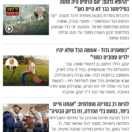
"הרופא נדהם: ’אם הרסיס היה סוטה
במילימטר כבר לא היית כאן’"
הידברות בסדרת כתבות מיוחדת לרגל חנוכה: "על
הניסים ועל הנפלאות" – סיפורי גבורה, אמונה
וניסים ממלחמות ישראל. והפעם: יוני גלר שנפצע
במלחמת לבנון השניה מספר על הנס הבלתי
נתפס שחווה
"כשאהיה גדול - אעשה הכל שלא יהיו
ילדים עצובים כמוני"
יעקב הילד היתום, בן לניצולי שואה, עבר
התעללות בידי אנטישמיים. בגיל 5 עלה לארץ,
והסתובב ברחובות לבדו. אמו עבדה ביום ובלילה,
ואבא שבשמיים גידל אותו לשליחות חייו – לעשות
הכל כדי שלכל ילד יהיו הורים, שמגדלים אותו יחדיו
באהבה. סיפורו של הרב ד"ר יעקב ארנברג
להיות רב במדינה מוסלמית: "אנחנו חיים
ביחד, כמעט בלי הפרדה, וזו בדיוק הבעיה"
לרגל הודעת מדינת אזרביג'ן על פתיחת השגרירות
החדשה בישראל, מספר הרב שניאור סגל, רב
העיר באקו, על החיים במדינה שרובה שיעית, על