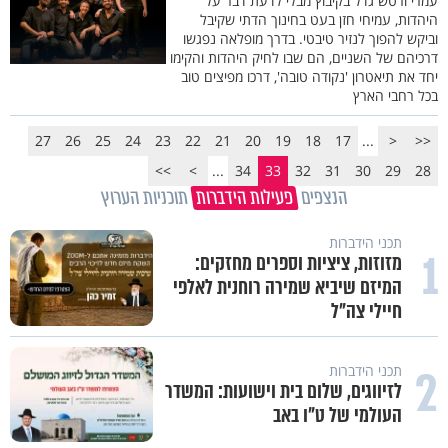
עמרי ורטש גדל בקיבוץ מבלי לדעת דבר על
היהדות, עמיחי חזן בעט בחינוך הדתי שקיבל
וביקש להפוך לנזיר טיבטי. בדרך מופלאה נפגשו
דרכיהם של השניים, הם שבו לחיק היהדות והקימו
יחד את תיאטרון 'נקודה טובה', דרכו מפיצים טוב
בכל רחבי הארץ
27
26
25
24
23
22
21
20
19
18
17
...
<
<<
>>
>
...
34
33
32
31
30
29
28
הנצפים
פעילות הידברות
תוכניות הערוץ
תכני הידברות
1
מזוזות, ציציות וספרים מחזקים:
המיזם שיביא שמירה רוחנית לאלפי
חיילי צה"ל
2
תכני הידברות
לזיווגים, שלום בית וישועות: המשדר
העולמי של ט"ו באב