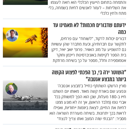
והתמחה בתחום הייעוץ הכלכלי הוא רואה לעצמו
את השליחות – לעזור לאנשים לחיות בשמחה, בלי
מתח ולחץ כלכלי
ידעתם שדבורים חכמות? לא תאמינו עד
כמה
דבורים יכולות לרקוד, "לשוחח" עם פרחים,
לתקשר עם חברותיהן, וכעת מתברר שהן עשויות
גם להשפיע על מזג האוויר. פרופ' יואב יאיר, דיקן
בית הספר לקיימות באוניברסיטת רייכמן וחוקר
אטמוספירה וחלל, מספר על כך בשיחה מרתקת
"השוטר ירה בי, כך הפכתי לפצוע הקשה
ביותר במבצע אנטבה"
סורין הרשקו השתתף כחייל ב'מבצע אנטבה'
ונפצע שם באורח קשה מאוד. מאותו יום השתנו
חייו ב-180 מעלות, שכן הוא הפך למשותק בכל
אברי גופו (מלבד הראש), אך זה לא מונע ממנו
לחיות את החיים, לצאת ביוזמות ייחודיות, ואפילו
לראות בכך יתרונות. בשיחה מעוררת השראה הוא
מסביר: "הבנתי שזה המצב ואתו צריך לנצח"