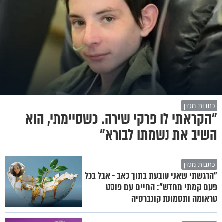
כתבות מגזין
"הקראתי לו פרקי שירה. כשסיימתי, הוא
השיב את נשמתו לבורא"
כתבות מגזין
"הרגשתי שאני טובעת בתוך כאב - אבל בכל
פעם קמתי מחדש": החיים עם פוסט
טראומה ותסמונת קונברסיה