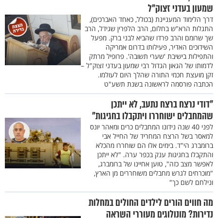
שמעון בעדני זצוק"ל
דרך הלימוד המעניינת (בכולל, כאחד האברכים),
התגלות הרא"ש בחלום, הרב הלפרין שגידל, הרב
שך שרומם והרב פרדו שהביא לבני ברק. מפעל
השידוכים האדיר, פעילותו בדרום אמריקה
והתפילות בישיבת 'שערי תשובה'. פרופיל מרתק
לדמותו של הגאון הגדול רבי שמעון בעדני זצוק"ל –
זקן מועצת חכמי התורה שהלך היום לעולמו.
הכתבה פורסמה לראשונה בשנת תשע"ט
"דודי נרצח ברצח נתעב, לא ייתכן
שהמחבלים ישוחררו ויתקבלו בחגיגות"
לפני 40 שנה נידונו המחבלים כרים ומאהר יונס
למאסר בשל הרצח המחריד של החייל אבי
ברומברג הי"ד. בימים אלו הם שוחררו מהכלא
והתקבלו בחגיגות ענק בכפר ערה. "לא ייתכן
לאפשר מצב כזה", טוען אחיינו של ברומברג,
"מוכרחים לגרש מחבלים משוחררים מן הארץ,
ונילחם לשם כך"
מה חווים הורים לילדים החולים במחלות
נדירות? מונולוגים מעוררי השראה