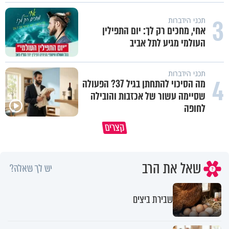
3
תכני הידברות
אחי, מחכים רק לך: יום התפילין
העולמי מגיע לתל אביב
תכני הידברות
4
מה הסיכוי להתחתן בגיל 37? הפעולה
שסיימה עשור של אכזבות והובילה
לחופה
קצרים
מדוע האמונה נמשלה למלח?
גם ׳הרע׳ זה הרחמים של בורא ע
שאל את הרב
יש לך שאלה?
שבירת ביצים