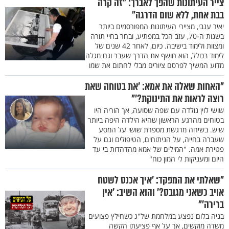
צייר העיתונות שהפך לאברך: "זה קרה
בבת אחת, ללא שום הדרגה"
יאיר ענבי, מציירי העיתונות המפורסמים ביותר
בשנות ה-70, עזב הכל במפתיע, ובחר בחיי תורה
ומצוות ולימוד בישיבה. כיום, לאחר 42 שנים של
לימוד בכולל, הוא חושף את הדרך שעבר וגם מגלה
מדוע המשיך לפרסם ציורים מבלי לחתום את שמו
"האחות שאלה את אמא: ’את בטוחה שאת
רוצה לראות את התינוקת?’"
שושי לוין נולדה עם שפה שסועה, אך הוריה היו
בטוחים מהרגע הראשון שהיא הילדה היפה ביותר
שיש. בשיחה מרגשת מספרת שושי על המסע
שעברה בחייה, על הניתוחים, הטיפולים וגם על
פטירת אמה. "המילים של אמא מהדהדות בי עד
היום ומעניקות לי המון כוח"
"שאלתי את המפקד: ’איך אכנס לשטח
אויב כשאני מגובס?’ והוא השיב: ’אין
ברירה’"
בניה בלום נפצע במלחמת של"ג כשחילץ פצועים
משדה מוקשים, אך על אף פציעתו הקשה