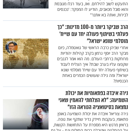
התעקש לשוב להילחם. ואז, בעוד רגלו מגובסת
והוא סובל מכאבים, הודיע לו המפקד: 'נכנסים
לבירות, ואתה בא אתנו'"
הרב שביקר ביותר מ-100 מדינות: "כך
פעלתי בשיתוף פעולה יחד עם שייח'
מוסלמי שונא ישראל"
אחרי שכיהן כרבה הראשי של גואטמלה, כיום
מבקר הרב יוסף גרמון בקרב קהילות יהודיות
מרוחקות ברחבי העולם. מה הוא אמר לגנבים
שקפצו עליו בערב שבת? איך הצליח לעבוד
בשיתוף פעולה יחד עם שייח' מוסלמי שונא
ישראל? ומה גילה שעושים הכמרים באחת
הכנסיות?
נירה איבדה בפתאומיות את יכולת
השמיעה: "לא הצלחתי להאמין שאני
נמצאת בסיטואציה הנוראה הזו"
נירה צוריאל איבדה את יכולת השמיעה באופן
פתאומי, בעקבות חיידק נדיר שתקף את גופה.
בראיון מרגש היא מספרת על התחושות הקשות,
על ההחלטה שקיבלה בבית החולים וגם - על נס