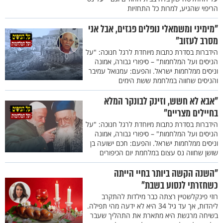
הריפוי שהגיע, למרות כל התחזיות
"מימיני ומשמאלי נופלים פגזים, אבל אני
מסרב לעזוב"
הידברות בסדרת כתבות מיוחדת לרגל חנוכה: "על
הניסים ועל המלחמות" – סיפורי גבורה, אמונה
וניסים ממלחמות ישראל. והפעם: עמנואל עמיבר
והניסים שחווה במלחמת ששת הימים
"אבא לא חשש, וזינק לבונקר המלא
בחיילים מצריים"
הידברות בסדרת כתבות מיוחדת לרגל חנוכה: "על
הניסים ועל המלחמות" – סיפורי גבורה, אמונה
וניסים ממלחמות ישראל. והפעם: חכם ישועה בן
שושן שחווה נס עצום במלחמת יום הכיפורים
"השנה הקשה ביותר בחיי הייתה
כשחזרתי לנסוע בשבת"
רוזי פינקלשטיין רצתה כבר מילדות להתקרב
ליהדות, אך עד גיל 34 היא לא ידעה מהי תפילה.
בשיחה מרגשת היא מתארת את התהליך שעבר