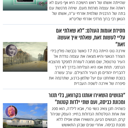
שהייתה אשתו של ראש הישיבה היא אף פעם לא
ראתה את עצמה מורמת מעם. שיחה מרגשת עם
בתה של הרבנית שולמית אזרחי ע"ה, אשתו של
הגאון רבי ברוך מרדכי אזרחי שליט"א
חסידת אומות העולם: "לא שאלתי אם
עליי לעשות זאת, שאלתי איך אעשה
זאת"
אירנה גוט הייתה בת 17 כאשר נכבשה פולין בידי
הצורר הנאצי והיא מצאה את עצמה נודדת אל
העיר טרנופול, שם ממונה לעוזרת למפקד מהצבא
הגרמני. תחת אפו היא הצליחה בדרך לא דרך
להבריח יהודים מן העיר ולהצילם. ערב עשרה
בטבת שוחחנו עם יעל שלמון-ברנע, שתרגמה את
סיפרה של אירנה לשפה העברית
"הנושים השאירו אותנו בקרוואן, בלי תנור
ומכונת כביסה, ועם שתי ילדות קטנות"
כשהיה חנן צאיג נשוי טרי, אבא לילדה, הוא ספג
את אחת הטלטלות הגדולות בחייו: העסק שניהל
קרס, הנושים הגיעו, והשאירו אותו אפילו ללא
מכונת כביסה. אחרי שנים שבהן התאושש