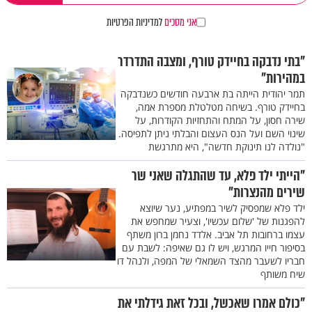
אני מסכים
למדיניות הפרטיות
"בתי נדבקה בחיידק טורף, ומצבה התדרדר
במהירות"
תמר יהודית הייתה בת ארבעה חודשים כשנדבקה
בחיידק טורף. בשיחה מטלטלת מספרת אמה,
שירה חסון, על המתח והתחזיות הקודרות, על
שינוי השם ועל הנס העצום והבלתי ניתן לתפיסה.
"נולדה לנו תינוקת חדשה", היא מתרגשת
"הייתי ילד פלא, עד שהתגלה שאני שר
שירים מהנצרות"
ילד פלא שמפסיק לשיר במפתיע, נער שיוצא
להפגנות של 'שלום עכשיו', וצעיר שמחפש את
עצמו ברחובות תל אביב. אלדד נחמן ברון משתף
בסיפור חייו המרגש, ויש לו גם שאיפה: לשבת עם
חבריו לשעבר מהצד השמאלי של המפה, ולנהל דו
שיח משותף
"כולם אמרו שאכשל, ובכל זאת גידלתי את