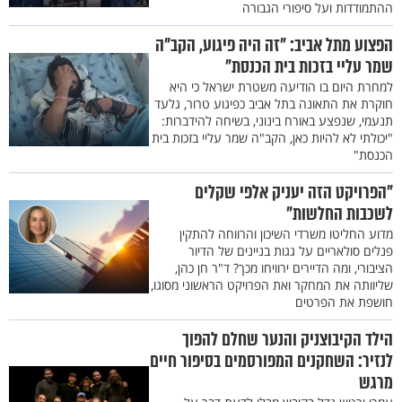
ההתמודדות ועל סיפורי הגבורה
הפצוע מתל אביב: "זה היה פיגוע, הקב"ה
שמר עליי בזכות בית הכנסת"
למחרת היום בו הודיעה משטרת ישראל כי היא
חוקרת את התאונה בתל אביב כפיגוע טרור, גלעד
תנעמי, שנפצע באורח בינוני, בשיחה להידברות:
"יכולתי לא להיות כאן, הקב"ה שמר עליי בזכות בית
הכנסת"
"הפרויקט הזה יעניק אלפי שקלים
לשכבות החלשות"
מדוע החליטו משרדי השיכון והרווחה להתקין
פנלים סולאריים על גגות בניינים של הדיור
הציבורי, ומה הדיירים ירוויחו מכך? ד"ר חן כהן,
שליוותה את המחקר ואת הפרויקט הראשוני מסוגו,
חושפת את הפרטים
הילד הקיבוצניק והנער שחלם להפוך
לנזיר: השחקנים המפורסמים בסיפור חיים
מרגש