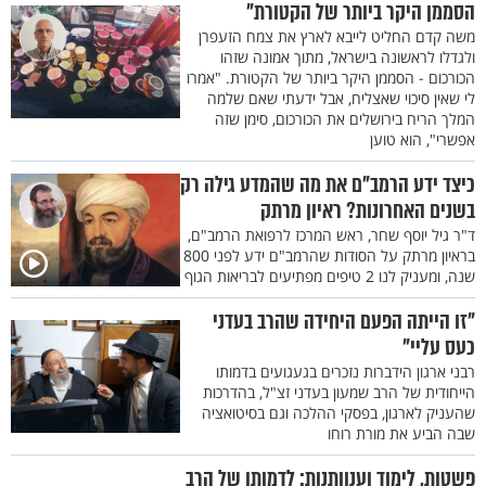
הסממן היקר ביותר של הקטורת"
משה קדם החליט לייבא לארץ את צמח הזעפרן
ולגדלו לראשונה בישראל, מתוך אמונה שזהו
הכורכום - הסממן היקר ביותר של הקטורת. "אמרו
לי שאין סיכוי שאצליח, אבל ידעתי שאם שלמה
המלך הריח בירושלים את הכורכום, סימן שזה
אפשרי", הוא טוען
כיצד ידע הרמב"ם את מה שהמדע גילה רק
בשנים האחרונות? ראיון מרתק
ד"ר גיל יוסף שחר, ראש המרכז לרפואת הרמב"ם,
בראיון מרתק על הסודות שהרמב"ם ידע לפני 800
שנה, ומעניק לנו 2 טיפים מפתיעים לבריאות הגוף
"זו הייתה הפעם היחידה שהרב בעדני
כעס עליי"
רבני ארגון הידברות נזכרים בגעגועים בדמותו
הייחודית של הרב שמעון בעדני זצ"ל, בהדרכות
שהעניק לארגון, בפסקי ההלכה וגם בסיטואציה
שבה הביע את מורת רוחו
פשטות, לימוד וענוותנות: לדמותו של הרב