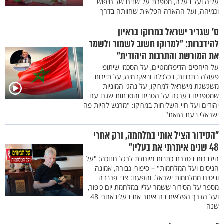
עליה ועל בעלה, מספרת על שנים של חיפוש
וכמיהה, ועל ההארה הפלאית שחוותה בדרך
ס’ שגריר ישראל במרוקו בראיון
להידברות: "למרוקו חשוב לשמור ולשמר
את המורשת והתרבות היהודית"
על היחסים הדיפלומטיים, על הסכמי שיתופי
פעולה בתרבות, בכלכלה ובאקדמיה, על תיירות
משגשגת מישראל למרוקו, על נהגי המוניות
שמספרים בערגה על הסבים והסבתות שגרו עם
יהודים ועל חיי השליחות במרוקו: "מרגש להיות פה
ישראלי בעת הזאת"
"הסידור הציל אותי במלחמה, ורק אחרי
48 שנים איתרתי את בעליו"
הידברות בסדרת כתבות מיוחדת לרגל חנוכה: "על
הניסים ועל המלחמות" – סיפורי גבורה, אמונה
וניסים ממלחמות ישראל. והפעם: צבי פרבדה
מספר על הסידור ששמר עליו במלחמת יום כיפור,
ועל הדרך הפלאית בה איתר את בעליו אחרי 48
שנה