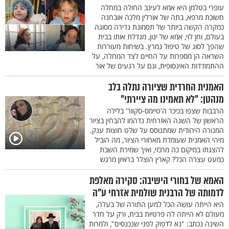
עופרי בטלמן היא אמא לעינב החולה במחלה
חשוכת מרפא, בתה של אורלין מלכה אובחנה
כמקרה הקשה ביותר של תסמונת נדירה מסוגה
בעולם, וחן לוי, אמא של ינון, מגדלת אותו בבית
שהפך לסוג של טיפול נמרץ. בשיחות מעוררות
השראה הן מספרות על החיים לצד המחלה, על
ההתמודדות האינסופית, וגם על רגעים של אור
האמנית החרדית שציורה נתלה בלב
מנהטן: "לא תאמינו מה ציירתי"
הרבבות שצפו בכיכר ה'טיימס-סקוור' בלילה
הראשון של השנה האזרחית נדהמו להבחין בציור
המנורה היהודית שמתנוסס על שלט חוצות ענק.
מיהי האמנית שעומדת מאחורי הציור, מה הוביל
להצגתו במיקום כה מרכזי, ואיך שמירת השבת
כמעט עצרה הכל? קארין הוצלר בראיון מרגש
האמא של בחורי הישיבה: סקירה מאלפת
לדמותה של הרבנית שולמית אזרחי ע"ה
היא הייתה עושה הכל למען התורה של בעלה,
מעולם לא הייתה לה פרטיות בבית, ורק על חדר
השינה נכתב: "נא לדפוק לפני שנכנסים", ולמרות