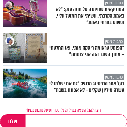
כתבות מגזין
המוזיקאית שוויתרה על חוזה ענק: "לא
באמת הקרבתי. עשיתי את המוטל עליי,
ופשוט בחרתי באמת"
כתבות מגזין
"הפוסט טראומה ריסקה אותי. ואז החלטתי
– מתוך השבר הזה אני צומחת"
כתבות מגזין
בעל אתר הרפטינג מרגש: "גם אם ישלמו לי
עשרה מיליון שקלים - לא אפתח בשבת"
רוצה לקבל התראה במייל על כל תוכן חדש של כתבות מגזין?