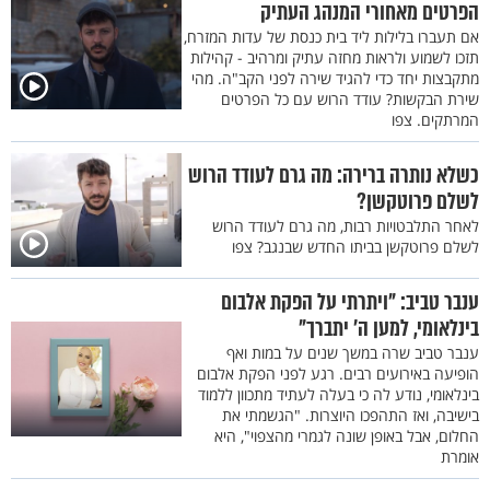
הפרטים מאחורי המנהג העתיק
אם תעברו בלילות ליד בית כנסת של עדות המזרח,
תזכו לשמוע ולראות מחזה עתיק ומרהיב - קהילות
מתקבצות יחד כדי להגיד שירה לפני הקב"ה. מהי
שירת הבקשות? עודד הרוש עם כל הפרטים
המרתקים. צפו
כשלא נותרה ברירה: מה גרם לעודד הרוש
לשלם פרוטקשן?
לאחר התלבטויות רבות, מה גרם לעודד הרוש
לשלם פרוטקשן בביתו החדש שבנגב? צפו
ענבר טביב: "ויתרתי על הפקת אלבום
בינלאומי, למען ה' יתברך"
ענבר טביב שרה במשך שנים על במות ואף
הופיעה באירועים רבים. רגע לפני הפקת אלבום
בינלאומי, נודע לה כי בעלה לעתיד מתכוון ללמוד
בישיבה, ואז התהפכו היוצרות. "הגשמתי את
החלום, אבל באופן שונה לגמרי מהצפוי", היא
אומרת