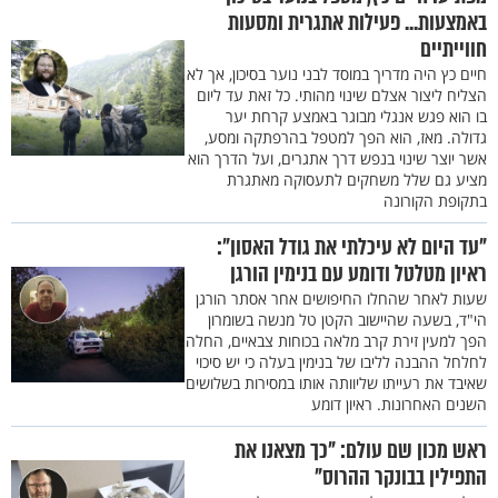
באמצעות... פעילות אתגרית ומסעות
חווייתיים
חיים כץ היה מדריך במוסד לבני נוער בסיכון, אך לא
הצליח ליצור אצלם שינוי מהותי. כל זאת עד ליום
בו הוא פגש אנגלי מבוגר באמצע קרחת יער
גדולה. מאז, הוא הפך למטפל בהרפתקה ומסע,
אשר יוצר שינוי בנפש דרך אתגרים, ועל הדרך הוא
מציע גם שלל משחקים לתעסוקה מאתגרת
בתקופת הקורונה
"עד היום לא עיכלתי את גודל האסון":
ראיון מטלטל ודומע עם בנימין הורגן
שעות לאחר שהחלו החיפושים אחר אסתר הורגן
הי"ד, בשעה שהיישוב הקטן טל מנשה בשומרון
הפך למעין זירת קרב מלאה בכוחות צבאיים, החלה
לחלחל ההבנה לליבו של בנימין בעלה כי יש סיכוי
שאיבד את רעייתו שליוותה אותו במסירות בשלושים
השנים האחרונות. ראיון דומע
ראש מכון שם עולם: "כך מצאנו את
התפילין בבונקר ההרוס"