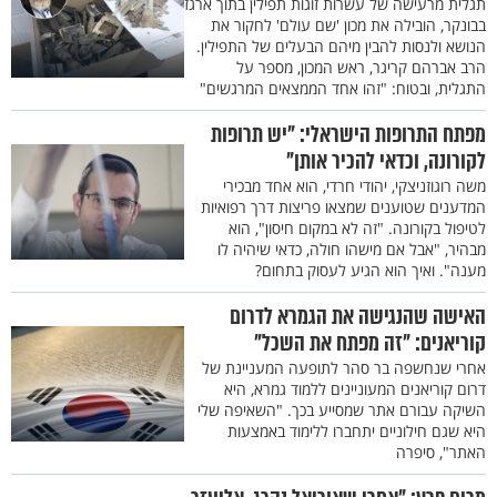
תגלית מרעישה של עשרות זוגות תפילין בתוך ארגז
בבונקר, הובילה את מכון 'שם עולם' לחקור את
הנושא ולנסות להבין מיהם הבעלים של התפילין.
הרב אברהם קריגר, ראש המכון, מספר על
התגלית, ובטוח: "זהו אחד הממצאים המרגשים"
מפתח התרופות הישראלי: "יש תרופות
לקורונה, וכדאי להכיר אותן"
משה רוגוזניצקי, יהודי חרדי, הוא אחד מבכירי
המדענים שטוענים שמצאו פריצות דרך רפואיות
לטיפול בקורונה. "זה לא במקום חיסון", הוא
מבהיר, "אבל אם מישהו חולה, כדאי שיהיה לו
מענה". ואיך הוא הגיע לעסוק בתחום?
האישה שהנגישה את הגמרא לדרום
קוריאנים: "זה מפתח את השכל"
אחרי שנחשפה בר סהר לתופעה המעניינת של
דרום קוריאנים המעוניינים ללמוד גמרא, היא
השיקה עבורם אתר שמסייע בכך. "השאיפה שלי
היא שגם חילוניים יתחברו ללימוד באמצעות
האתר", סיפרה