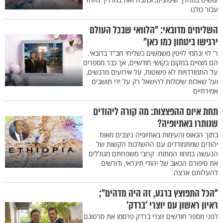
עבור כולנו
השליחים מדובאי: "הלוואי שבכל העולם
ירגישו ביטחון כמו כאן"
ר' לוי ונחמי לויטין משמשים כשליחי חב"ד בדובאי.
הם מצויים במקום בקושי חודשיים, אך כבר מספרים
על התמודדויות לא פשוטות, על אירועים מרגשים,
ועל שאלות שיכולות להישאל רק על ידי תושבים
אמירתיים
תחת איום ההפצצות: מה קורה ליהודים
שנותרו באתיופיה?
בתוך הכאוס והעימות באתיופיה ניצבים מאות
יהודים שמתמודדים עם ההשלכות הקשות של
הנעשה במחוז המתוח. קרובי משפחתם מגוללים
את סיפורם הכאוב של יהודי תיגראי, ודורשים
להעלותם ארצה
"הכל התפוצץ ברגע, זה היה מדהים";
ראיון ראשון עם יוצרי ’ברדק’
לפני מספר חודשים יוצרי ברדק פרסמו את סרטונם