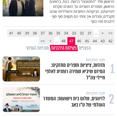
הראשון ומיד "התפוצצו" ברשת. כעת, בראיונם
הראשון, מספרים השניים על השנים שקדמו
לפריצתם, הביקורות החיוביות והשליליות שהם
מקבלים, ומגלים איך ומתי הם מקווים סוף סוף
להכניס מזה כסף
41
40
39
38
37
36
35
34
33
32
31
...
<
<<
>>
>
...
48
47
46
45
44
43
42
הנצפים
פעילות הידברות
תוכניות הערוץ
תכני הידברות
1
מזוזות, ציציות וספרים מחזקים:
המיזם שיביא שמירה רוחנית לאלפי
חיילי צה"ל
2
תכני הידברות
לזיווגים, שלום בית וישועות: המשדר
העולמי של ט"ו באב