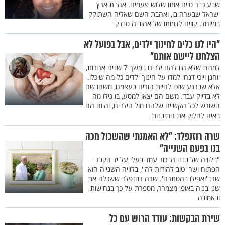
שבע כבר סיים אותו שלוש פעמים. אהבת ארץ
ישראל שבערה בו, ואהבת השם שאליה השתוקק
במיוחד. קווים לדמותו של אהוביה סנדק
"היו לנו כלים לחינוך ילדים, אבל בפועל לא
הצלחנו ליישם אותם"
למרות שלא היו להם ילדים במשך 7 שנים ארוכות,
יוחנן ויוכי דנחי למדו על חינוך ילדים כל מה שיכלו.
אלא שברגע שזכו להיות הורים בעצמם, משהו שם
לא בדיוק עבד. משם הם יצאו למסע, בו גילו מה
השורש לכל הקשיים שלהם מול הילדים, והיום הם
באים לחלוק את התובנות
שרה רוזנפלד: "לא האמנתי שהשכול מכה
בנו בפעם השנייה"
"בלוויה של בננו הבכור עמד בעלי על יד הקבר
הפתוח ושר 'טוב להודות לה'', בלוויה השנייה הוא
שר: 'ואפילו בהסתרה'. שרה רוזנפלד ששכלה את
שני בניה באופן מצמרר, מספרת על כך בנחישות
ובאמונה
שירת הבקשות: עודד הרוש עם כל