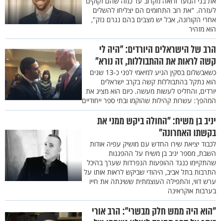
את בני הנוער ורואה מקרוב עד כמה שהם זקוקים
לעזרה. "את רוב התחומים הם יצליחו להשלים
אחרי הקורונה, אבל יש מצבים בהם נגרם נזק",
הוא מזהיר
הרב של הישראלים היורדים: "היה לי
קשה לראות את ההתבוללות, זה נורא"
כשאבשלום בסקין הגיע למיאמי לפני כ-13 שנים
הוא נתקל בהתבוללות קשה בקרב ישראלים
יורדים, והחליט לעשות מעשה. כיום הוא מציג את
המהפך: עשרות קהילות שהוקמו ובתי ספר ייחודיים
יניב בן משיח: "החולה ביקש ממני את
בקשתו האחרונה"
לכבוד יציאת שירו החדש עם מושיק עפיה אודות
השבת, מספר יניב בן משיח על ההפגנות
שהתקיימו כנגד ההופעות הנפרדות שערך בהיכל
התרבות בתל אביב, היהודי שביקש לראות אותו על
ערש דווי, והתפילה העוצמתית ששינתה את חייו
בערבות אוקראינה
"הוא היה ממש חלק מבשרי": הרב אורי