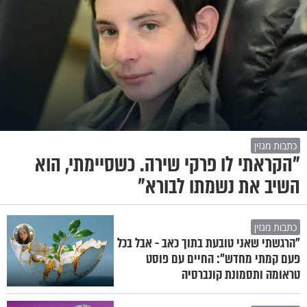
כתבות מגזין
"הקראתי לו פרקי שירה. כשסיימתי, הוא
השיב את נשמתו לבורא"
כתבות מגזין
"הרגשתי שאני טובעת בתוך כאב - אבל בכל
פעם קמתי מחדש": החיים עם פוסט
טראומה ותסמונת קונברסיה