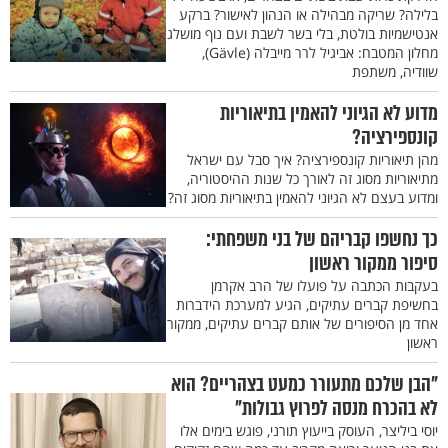
בלילה? שריקה מבהילה או הנהון לאישור? ברקע
אנטישמיות בולטת, בלי בשר לשבת ועם נוף מושלג
מחלון המטבח: אביגיל לרר מייבלה (Gävle),
שוודיה, משתפת
מדוע לא הגיוני להאמין בתיאוריות
קונספירציה?
מהן תיאוריות קונספירציה? איך סבל עם ישראל
מתיאוריות מסוג זה לאורך כל שנות ההיסטוריה,
ומדוע בעצם לא הגיוני להאמין בתיאוריות מסוג זה?
כך נחשפו קבריהם של בני משפחתי:
סיפור ממקור ראשון
בעקבות הכתבה על פועלו של הרב אקרמן
בחשיפת קברים עתיקים, הגיע למערכת הידברות
אחד מן הסיפורים של אותם קברים עתיקים, ממקור
ראשון
"הבן שלכם מתעורר כמעט בצהריים? הוא
לא בהכרח מנסה לפרוץ גבולות"
יוסי ביליצר, העוסק בייעוץ תורני, פוגש בימים אלו