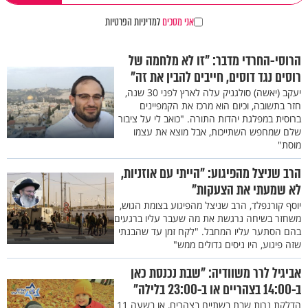
אני מסכים
למדיניות הפרטיות
הרוסי-החרדי מדבר: "זו לא מלחמה של
רוסים נגד דוסים, חייבים להבין את זה"
יעקב (יאשה) סולגניק עלה לארץ לפני 30 שנה,
חזר בתשובה, וכיום הוא מרכז את הקמפיינים
ברוסית במפלגת יהדות התורה. "כואב לי על ציבור
שלם שמחפש השתייכות, אבל מוצא את עצמו
מוסת"
הרב שניצל מהפיגוע: "הייתי עם אוזניות,
לא שמעתי את הצעקות"
יוסף קורנפלד, הרב שניצל מהפיגוע בצומת הגוש,
משחזר בשיחה נרגשת את מה שעבר עליו ברגעים
בהם הסתער עליו המחבל. "לקח זמן עד שהבנתי
שזה פיגוע, היו ניסים גדולים ממש"
אביגיל לרר משוודיה: "שבת נכנסת כאן
ב-14:00 בצהריים או ב-23:00 בלילה"
הדלקת נרות שבת בשתיים בצהרים, או בשעה 11