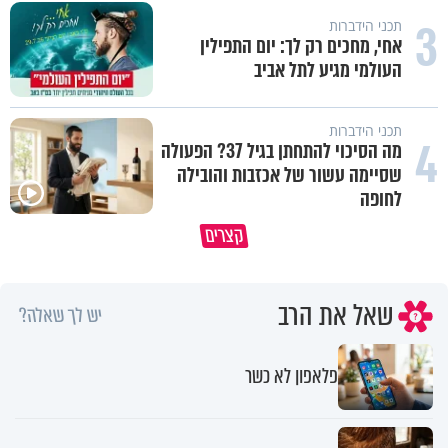
3
תכני הידברות
אחי, מחכים רק לך: יום התפילין
העולמי מגיע לתל אביב
תכני הידברות
4
מה הסיכוי להתחתן בגיל 37? הפעולה
שסיימה עשור של אכזבות והובילה
לחופה
הגעתי לגיל 108 בזכות הכיבוד הורים
קצרים
שלי
אשתך לא במקום האחרון
שאל את הרב
יש לך שאלה?
פלאפון לא כשר