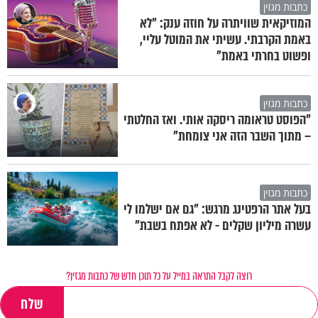
כתבות מגזין
המוזיקאית שוויתרה על חוזה ענק: "לא
באמת הקרבתי. עשיתי את המוטל עליי,
ופשוט בחרתי באמת"
כתבות מגזין
"הפוסט טראומה ריסקה אותי. ואז החלטתי
– מתוך השבר הזה אני צומחת"
כתבות מגזין
בעל אתר הרפטינג מרגש: "גם אם ישלמו לי
עשרה מיליון שקלים - לא אפתח בשבת"
רוצה לקבל התראה במייל על כל תוכן חדש של כתבות מגזין?