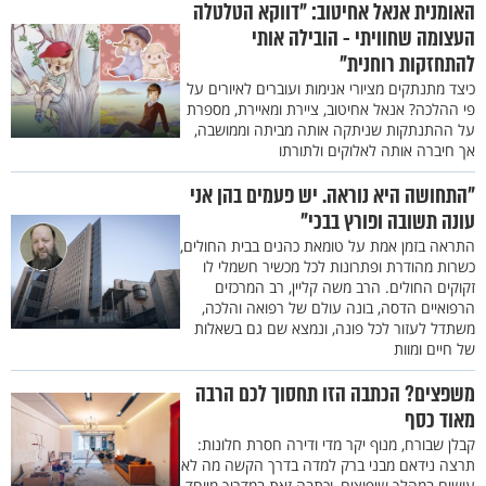
האומנית אנאל אחיטוב: "דווקא הטלטלה
העצומה שחוויתי - הובילה אותי
להתחזקות רוחנית"
כיצד מתנתקים מציורי אנימות ועוברים לאיורים על
פי ההלכה? אנאל אחיטוב, ציירת ומאיירת, מספרת
על ההתנתקות שניתקה אותה מביתה וממושבה,
אך חיברה אותה לאלוקים ולתורתו
"התחושה היא נוראה. יש פעמים בהן אני
עונה תשובה ופורץ בבכי"
התראה בזמן אמת על טומאת כהנים בבית החולים,
כשרות מהודרת ופתרונות לכל מכשיר חשמלי לו
זקוקים החולים. הרב משה קליין, רב המרכזים
הרפואיים הדסה, בונה עולם של רפואה והלכה,
משתדל לעזור לכל פונה, ונמצא שם גם בשאלות
של חיים ומוות
משפצים? הכתבה הזו תחסוך לכם הרבה
מאוד כסף
קבלן שבורח, מנוף יקר מדי ודירה חסרת חלונות:
תרצה נידאם מבני ברק למדה בדרך הקשה מה לא
עושים במהלך שיפוצים, וכתבה זאת במדריך מיוחד