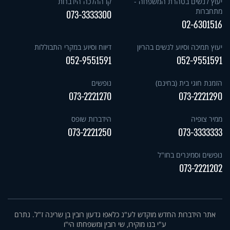
יעוץ לנשים בטהרת המשפחה -
קו ההלכה הידברות
מתחברות
073-3333300
02-6301516
יעוץ תמיכה וסיוע לנשים בהריון
דיווח וסיוע במקרי התבוללות
052-9551591
052-9551591
הזמנת חוגי בית (בחינם)
נופשים
073-2221270
073-2221290
ממיר צופיה
הידברות שופס
073-2221250
073-3333333
נופשים וסמינרים בחו"ל
073-2221202
אתר הידברות החדש מוקדש לע"נ כלאפו גדעון רובין בן שרינה ז"ל. נתרם
ע"י בנו מוקירו, שי רובין ומשפחתו הי"ו