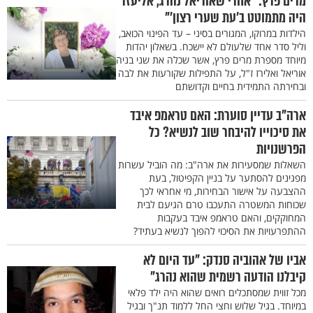
מרים פרץ: "אחרי שאוריאל נהרג, אליעזר
היה מתמוטט ב’עת שערי רצון’"
הילדות במרוקו, המגורים בסיני – עד הפינוי הכואב,
וליל סדר אחד שלעולם לא יישכח. בשאלון יהדות
מיוחד מספרת מרים פרץ, אשר שכלה את שני בניה
אוריאל ואלירז ז"ל, על התפילות שקורעות את לבה
ובחירתה התמידית בחיים וקדושתם
ארה"ב עדיין סוערת: האם טראמפ איבד
את סיכוייו להיבחר שוב לנשיא? כל
הפרשנויות
השאלות שמסעירות את ארה"ב: מה הוביל עשרות
מפגינים להסתער על בניין הקפיטול, בעת
ההצבעה על אישור הבחירות, מי אחראי לכך
שכוחות המשטרה התעכבו טרם הגיעם לבית
המחוקקים, והאם טראמפ איבד בעקבות
ההתפרעויות את הסיכוי להפוך לנשיא בעתיד?
אביו של אהוביה סנדק: "עד היום לא
קיבלנו הודעה רשמית שהוא נהרג"
מכל זווית שמסתכלים רואים שהוא היה ילד פלאי
במיוחד. בגיל שלוש וחצי החל ללמוד תנ"ך ובגיל