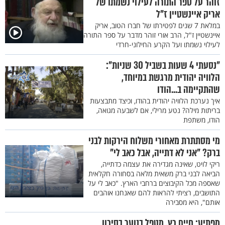
זוהר על ספר התורה לעילוי נשמתו של
אריק איינשטיין ז"ל
במלאת 7 שנים לפטירתו של חברו הטוב, אריק
איינשטיין ז"ל, הרב אורי זוהר מדבר על ספר התורה
לעילוי נשמתו ועל הקרע החילוני-חרדי
"נסעתי 4 שעות בשביל 30 שניות":
הלוויה יהודית מרגשת במיוחד,
שהתקיימה ב...הודו
איך נערכת הלוויה יהודית בהודו, וכיצד מתבצעות
בריתות מילה? נטע מרילי, אם לשבעה מגואה,
הודו, משתפת
מי מסתתרת מאחורי משלוח הירקות לבני
ברק? "אני לא דתייה, אבל כאב לי"
ריקי לויט, שאינה מגדירה את עצמה כדתייה,
הביאה לבני ברק משאית מלאה בסחורה חקלאית
שאספה מכל הקיבוצים ברחבי הארץ. "כאב לי על
התושבים, רציתי להראות להם שאנחנו אוהבים
אותם", היא מסבירה
מפתיע: חיים כץ, מטפל בנוער בסיכון