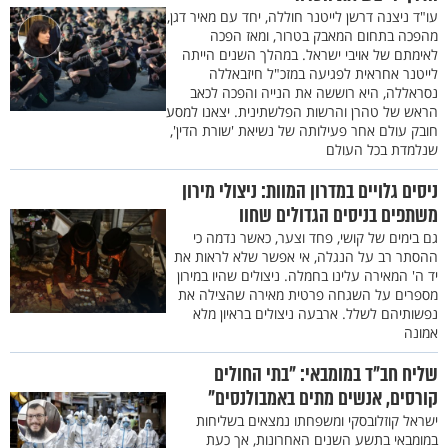
עו"ד ניצנה דרשן לייטנר חוללה, יחד עם מאיר דגן,
מהפכה בתחום המאבק בטרור, ומאז הפכה
לאימתם של אויבי ישראל. במהלך השנים הייתה
לייטנר אחראית לפגיעה במזכ"ל חיזבאללה
נסראללה, היא רוששה את הנייה והפכה לכאב
הראש של טהרן והרשות הפלשתינית. יצאנו למסע
חובק עולם אחר פעילותה של נשיאת 'שורת הדין',
שנלמדת בכל העולם
ניסים גלויים במדרון המוות: ניצולי מירון
משתפים בניסים הגדולים שחוו
גם בימים של קושי, פחד וצער, כאשר נדמה כי
ההסתר רב על הנגלה, אי אפשר שלא לראות את
יד ה' המאירה עלינו בחמלה. ניצולים שהיו במירון
מספרים על השגחה פרטית מאירה שהצילה את
נפשותיהם לשלל. ארבעה ניצולים בראיון מלא
אמונה
שליח חב"ד במומבאי: "בתי החולים
קורסים, אנשים מתים באמבולנסים"
ישראל קוזלובסקי ומשפחתו נמצאים בשליחות
במומבאי בתשע השנים האחרונות, אך כעת