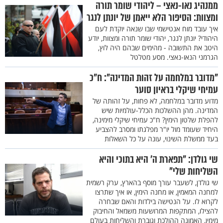
ממנהיג נאו-נאצי – ליהודי שומר תורה
ומצוות: הסיפור הלא ייאמן של יונתן לנגר
איך עובד מוח אנטישמי שבו שנאה יוקדת לעם
היהודי? יונתן לנגר, יהודי שומר תורה ומצוות, יודע
היטב את התשובה - מהימים שבהם היה לוץ,
הגרמני הנאו-נאצי. מסע מטלטל
"מדובר במלחמה על זהות המדינה": ח"כ
עמיחי שיקלי בראיון סוער
מדוע מדובר במלחמה, לא פחות, על זהותה של
המדינה. מהן ההשלכות הכלל-עולמיות שיש
להפלת שלטון הימין? ח"כ עמיחי שיקלי מימינה,
היחיד שעומד מול יו"ר מפלגתו ומסרב להצביע
בעד ממשלת השינוי, עונה על כל השאלות
שי גולדן: "תפארת ה' היא בתוכי והיא
השליחות שלי"
שי גולדן, לשעבר עורך מוסף בהארץ, ערק רשמית
למחנה המאמין, או מחנה הימין, או איך שתרצו
לקרוא לו. על הנטישה בילדות והאם שבחרה
להצילו, המתקפות המרושעות משמאל והחיבוק
מימין, האמונה ההולכת וגוברת והשליחות בעולם