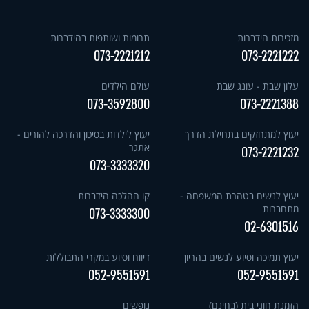
מזכירות הידברות
תרומות ושותפות בהידברות
073-2221212
073-2221222
עלון שבת - עונג שבת
עולם הילדים
073-3592800
073-2221388
יעוץ למתחזקים בתחילת הדרך
יעוץ לילדות בסיכון והדרכה להורים -
אתגר
073-2221232
073-3333320
יעוץ לנשים בטהרת המשפחה -
קו ההלכה הידברות
מתחברות
073-3333300
02-6301516
יעוץ תמיכה וסיוע לנשים בהריון
דיווח וסיוע במקרי התבוללות
052-9551591
052-9551591
הזמנת חוגי בית (בחינם)
נופשים