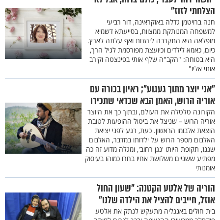
הצלחתי לזוז"
חנה ברויטמן גדלה באוקראינה, דור רביעי
למשפחה המנותקת ממצוות, בסייעתא דשמיא
מופלאה היא התקרבה ליהדות ואף עלתה לארץ.
כיום, כאמא לילדים וכיועצת מפורסמת לגיל הרך,
היא בטוחה: "הקב"ה שלף אותי בפינצטה וקירב
אותי אליו"
"אני יוצר מתוך געגוע"; ראיון בכורה עם
אוריה הרוש, האמן הבא שכדאי שתכירו
הקורונה טלטלה את העולם, ובתוך כך את היוצר
אוריה הרוש – שניצל את ביטול ההופעות לטובת
הוצאת אלבומו הראשון. כעת, רגע לפני יציאת
האלבום מספר הרוש על ילדותו במדבר, האלבום
שגנז, תקופת היותו 'נגן רחוב', ומגלה מדוע זה כה
מפתיע ששניים משלושת אחיו בחרו כמוהו בעיסוק
אומנותי
הוריה של אלטע הקטנה: "שעון החול
אוזל, חייבים להציל את הילדה שלנו"
בית חולים באנגליה מתעקש לנתק את אלטע