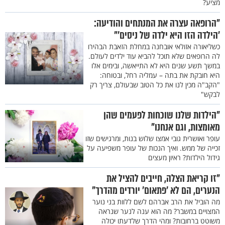
מציע?
"הרופאה עצרה את המנתחים והודיעה:
’הילדה הזו היא ילדה של ניסים’"
כשליאורה אזולאי אובחנה במחלת הזאבת הבהירו
לה הרופאים שלא תוכל להביא עוד ילדים לעולם.
במשך תשע שנים היא לא התייאשה, ובימים אלו
היא חובקת את בתה – עמליה רחל, ובטוחה:
"הקב"ה מכין לנו את כל הטוב שבעולם, צריך רק
לבקש"
"הילדות שלנו שוכחות לפעמים שהן
מאומצות, וגם אנחנו"
עופר ואושרית גובי אמצו שלוש בנות, ומרגישים שזו
זכייה של ממש. ואיך הנכות של עופר משפיעה על
גידול הילדות? ראיון מעצים
"זו קריאת הצלה, חייבים להציל את
הנערים, הם לא 'פתאום' יורדים מהדרך"
מה הוביל את הרב אברהם לשם ללוות בני נוער
המצויים במשבר? מה הוא ענה לנער שנראה
משוטט ברחובות? ומהי הדרך שלדעתו יכולה