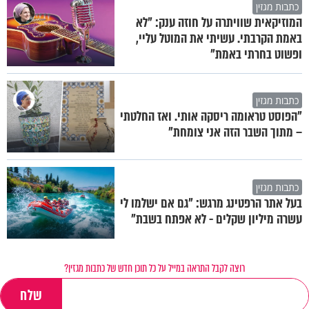
כתבות מגזין
המוזיקאית שוויתרה על חוזה ענק: "לא
באמת הקרבתי. עשיתי את המוטל עליי,
ופשוט בחרתי באמת"
כתבות מגזין
"הפוסט טראומה ריסקה אותי. ואז החלטתי
– מתוך השבר הזה אני צומחת"
כתבות מגזין
בעל אתר הרפטינג מרגש: "גם אם ישלמו לי
עשרה מיליון שקלים - לא אפתח בשבת"
רוצה לקבל התראה במייל על כל תוכן חדש של כתבות מגזין?