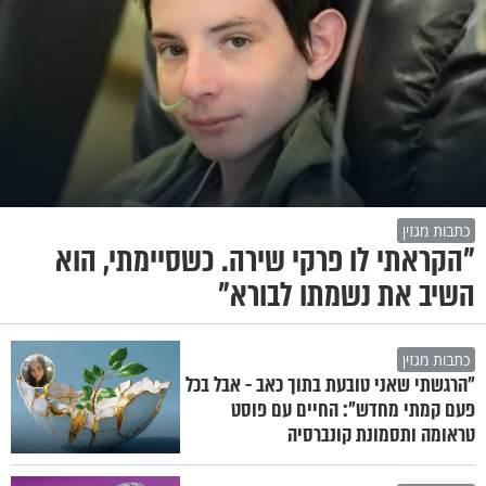
כתבות מגזין
"הקראתי לו פרקי שירה. כשסיימתי, הוא
השיב את נשמתו לבורא"
כתבות מגזין
"הרגשתי שאני טובעת בתוך כאב - אבל בכל
פעם קמתי מחדש": החיים עם פוסט
טראומה ותסמונת קונברסיה