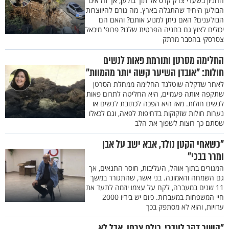
החניון בשערי צדק קרס אל תוך בולען, אך זה אינו
הבולען היחיד שהתגלה בארץ. מה גורם להיווצרות
הבולענים? האם ניתן למנוע אותם? והאם הם
יכולים לצוץ גם בחניה הפרטית שלנו? פרופ' מיכאל
צסרסקי בהסבר מרתק
החלימה מסרטן ותורמת פאות לנשים
חולות: "אובדן השיער קשה יותר מהמוות"
לאחר שדקלה שוטלנד החלימה ממחלת הסרטן
שתקפה אותה פעמיים, היא החליטה לתרום פאות
לנשים חולות. מאז היא הפכה לכתובת לנשים או
נערות חולות שזקוקות בדחיפות לפאה, וגם לכאלו
שסתם כך רוצות לשפוך את הלב
"כשאחי הקטן נולד, אבא ישב על אבן
ומרר בבכי"
המגורים בתוך אוהל, העליבות, חוסר התנאים, אך
גם השמחה והאמונה. בני אשר, שהתגורר במשך
11 שנים במעברה, לקח על עצמו יוזמה לתעד את
חיי המשפחות במעברות. כיום יש בידיו 2000
עדויות, והוא לא מסתפק בכך
"השור דהר לעברי, כולם צרחו, אבל לא