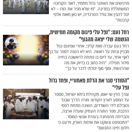
מרגישים את האתגר גדול מתמיד, לאור הקורונה
המשתוללת במדינה. "מי שלא מכיר את הודו – לא
יכול להבין את גודל הטרגדיה, יש כאן מאות אלפי
קרבנות"
רחל נעם: "נפל עלי פיגום מקומה חמישית,
הנשמה שלי יצאה מהגוף"
רחל נעם עברה מוות קליני, אחרי שפיגום נפל
מבניין ונחת על ראשה. היא לא העזה לספר על כך
לאף אחד, עד ליום בו פתחה לראשונה בחייה
סידור תפילה. "היה כתוב בו בדיוק את מה
שהרגשתי, וסוף סוף יכולתי לדבר על כך"
"הסודני סגר את הדלת מאחוריי, ופחד גדול
נפל עלי"
עורך הדין שי יאסו, מקהילת ביתא ישראל, מספר
על המסע לארץ הקודש: מורה הדרך שבגד
והובילם לידי השודדים, השינה מתחת לפסי
הרכבת, ספר התורה העתיק שעלה ארצה,
והבריחה מהמחנה בעזרת אנשי המוסד.
"התכופפנו ונשקנו את אדמת הארץ, וידענו כי
חלום חיינו התגשם"