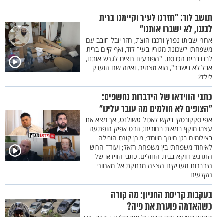
תושב לוד: "חזרנו לעיר וקיימנו ברית
לבננו, לא ישברו אותנו"
אחרי שביתו נפרץ ורכבו הוצת, חזר יובל חובב עם
משפחתו לשכונת מגוריו בעיר לוד, ואף קיים ברית
לבנו בבית הכנסת. "הפורעים רוצים לגרש אותנו,
אבל לא נישבר", הוא מצהיר. ואיזה שם הוענק
לילד?
כתבי הווידאו של הידברות נחשפים:
"הצופים לא חולמים מה עובר עלינו"
אפי סקקובסקי ביקש לאכול טשולנט, אך מצא את
עצמו מוקף במאות בחורים; הדס אפיק הופתעה
בצילומים בגן חינוך מיוחד; מורן קורס הובילה
לאיחוד משפחתי בין משפחת רזאל; ועודד הרוש
התרגש דווקא בבית החולים. כתבי הווידאו של
הידברות מעניקים הצצה מרתקת אל מאחורי
הקלעים
בעקבות קריסת החניון: מה קורה
כשהאדמה פוערת את פיה?