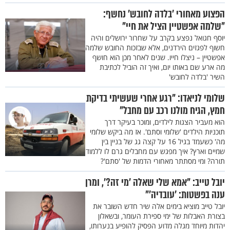
הפצוע מאחורי 'בלדה לחובש' נחשף:
"שלמה אפשטיין הציל את חיי"
יוסף חגואל נפצע בקרב על שחרור ירושלים והיה
חשוף לפגזים הירדנים, אלא שבזכות החובש שלמה
אפשטיין – ניצלו חייו. שנים לאחר מכן הוא חושף
מה ארע שם באותו יום, ואיך זה הוביל לכתיבת
השיר 'בלדה לחובש'
שלומי לניאדו: "רגע אחרי שעשיתי בדיקת
חמץ, הגיח מולנו רכב עם מחבל"
הוא מעביר הצגות לילדים, ומוכר בעיקר דרך
תוכניות הילדים 'שלומי וסתם'. אז מה ביקש שלומי
מה' כשעמד בגיל 16 על קצה גג של בניין בין
שמיים וארץ? איך מפגש עם מחבלים גרם לו ללמוד
תורה? ומי מסתתר מאחורי הדמות של 'סתם'?
יובל טייב: "אמא שלי שאלה ’מי זה?’, ומרן
ענה בפשטות: ’עובדיה’"
יובל טייב מוציא בימים אלה שיר חדש השובר את
בצורת האבלות של ימי ספירת העומר, ובשאלון
יהדות מיוחד מגלה מדוע הפסיק להופיע בנערותו,