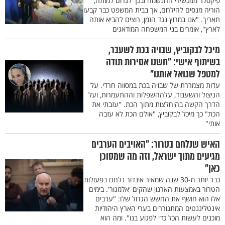
פיקסלר ממכשירי ההנשמה ובכך לגרום למותה,
הוריה מנסים להילחם, אך בבית המשפט כבר קבעו
תאריך. "אנו במרוץ נגד הזמן, רוצים להביא אותה
לארץ", אומרים בני המשפחה המודאגים
מיכל לבקוביץ, שבויה בכת לשעבר,
בשיתוף אישי: "חשנו אסירות תודה
למטפל שגואל אותנו"
עדות מצמררת של שבויה בכת במסווה חרדי. על
הניצול והשעבוד, עלההשפלות וההתעמרות, ועל
הדרך הקשה בהיחלצות מתוך הכת. "עזבתי את
הכת" כך מיכל לבקוביץ, "אולם הכת לא עזבה
אותי"
האיש שנלחם בטרור: "האויבים הערבים
מגיעים מתוך ישראל, וזה מה שמסוכן
כאן"
כבר יותר מ-30 שנה שמאיר אינדור נלחם בפעולות
הטרור באמצעות הארגון שהקים 'אלמגור'. בימים
אלו הוא חושף את החשש הגדול שלו: "ערבים
אינטליגנטים המתגוררים בערי הארץ היהודיות
מוכנים לעשות הכל כדי לפגוע בנו". ומה הוא