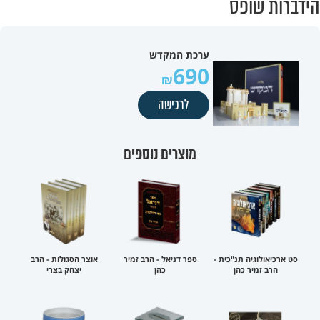
הידברות שופס
ערכת המקדש
690
לרכישה
מוצרים נוספים
סט ארכיאולוגיה תנ"כית -
ספר דניאל - הרב זמיר
אוצר הסגולות - הרב
הרב זמיר כהן
כהן
יצחק בצרי