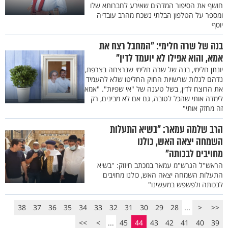
חושף את הסיפור המדהים שאירע לחברותא שלו
ומספר על הטלפון הבלתי נשכח מהרב עובדיה
יוסף
בנה של שרה חלימי: "המחבל רצח את
אמא, והוא אפילו לא יועמד לדין"
יונתן חלימי, בנה של שרה חלימי שנרצחה בצרפת,
נדהם לגלות שרשויות החוק החליטו שלא להעמיד
את הרוצח לדין, בשל טענה של "אי שפיות". "אמא
לימדה אותי שהכל לטובה, גם אם לא מבינים, רק
זה מחזק אותי"
הרב שלמה עמאר: "בשיא התעלות
השמחה יצאה האש, כולנו
מחויבים לבכותה"
הראש"ל הגרש"מ עמאר במכתב חיזוק: "בשיא
התעלות השמחה יצאה האש, כולנו מחויבים
לבכותה ולפשפש במעשינו"
38
37
36
35
34
33
32
31
30
29
28
...
<
<<
>>
>
...
45
44
43
42
41
40
39