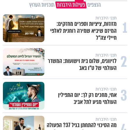
הנצפים
פעילות הידברות
תוכניות הערוץ
תכני הידברות
1
מזוזות, ציציות וספרים מחזקים:
המיזם שיביא שמירה רוחנית לאלפי
חיילי צה"ל
2
תכני הידברות
לזיווגים, שלום בית וישועות: המשדר
העולמי של ט"ו באב
3
תכני הידברות
אחי, מחכים רק לך: יום התפילין
העולמי מגיע לתל אביב
תכני הידברות
4
מה הסיכוי להתחתן בגיל 37? הפעולה