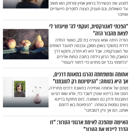
למנוע את הנשירה? בראיון אמיץ ומרתק הוא משיב
על השאלות, וגם מעניק הצצה לספרים הייעודיים
שחיבר
"הפכתי לאנורקסית, זעקתי לה’ שיעזור לי
לצאת מהבור הזה"
הודיה היתה אמא צעירה בת 20, כאשר החלה
לרדת במשקל באופן מסוכן, ונכנסה למעגל האימים
של האנורקסיה. אבל היא לא ויתרה, ודווקא דרך
המאבק מול הרזון גילתה בתוכה כוחות אדירים.
"נלחמתי בכל יום מחדש כדי לחזור לעצמי"
אחותה ומשפחתה נהרגו בתאונת דרכים,
אך היא בטוחה: "הניסיונות רק לטובתנו"
מותם של אחותה ואחייניה בתאונת דרכים מחרידה,
הפכו את בריינא שטרן לשבר כלי, אלא שאז הגיעו
התובנות ודרכן גם האמונה. כיום מחזקת בריינא
נשים נוספות ובטוחה: "הניסיונות באו לרומם
אותנו, הם אך ורק לטובתנו"
האישה שהפכה לאימת ארגוני הטרור: "זו
הדרך לייבש את הטרור"