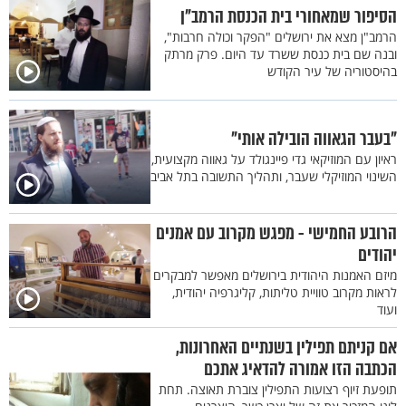
הסיפור שמאחורי בית הכנסת הרמב"ן
הרמב"ן מצא את ירושלים "הפקר וכולה חרבות",
ובנה שם בית כנסת ששרד עד היום. פרק מרתק
בהיסטוריה של עיר הקודש
"בעבר הגאווה הובילה אותי"
ראיון עם המוזיקאי גדי פיינגולד על גאווה מקצועית,
השינוי המוזיקלי שעבר, ותהליך התשובה בתל אביב
הרובע החמישי - מפגש מקרוב עם אמנים
יהודים
מיזם האמנות היהודית בירושלים מאפשר למבקרים
לראות מקרוב טוויית טליתות, קליגרפיה יהודית,
ועוד
אם קניתם תפילין בשנתיים האחרונות,
הכתבה הזו אמורה להדאיג אתכם
תופעת זיוף רצועות התפילין צוברת תאוצה. תחת