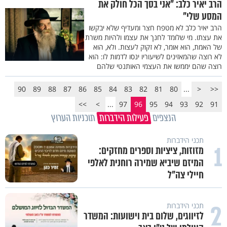
הרב יאיר כלב: "אני בסך הכל חולק את
המסע שלי"
הרב יאיר כלב לא מטפח חצר ומעדיף שלא יבקשו
את עצתו. מי שלומד לחנך את עצמו ולהיות משרת
של האמת, הוא אומר, לא זקוק לעצות. ולא, הוא
לא רוצה שהמאזינים לשיעוריו ינסו לדמות לו: הוא
רוצה שהם יממשו את העצמי האותנטי שלהם
90
89
88
87
86
85
84
83
82
81
80
...
<
<<
>>
>
...
97
96
95
94
93
92
91
הנצפים
פעילות הידברות
תוכניות הערוץ
תכני הידברות
1
מזוזות, ציציות וספרים מחזקים:
המיזם שיביא שמירה רוחנית לאלפי
חיילי צה"ל
2
תכני הידברות
לזיווגים, שלום בית וישועות: המשדר