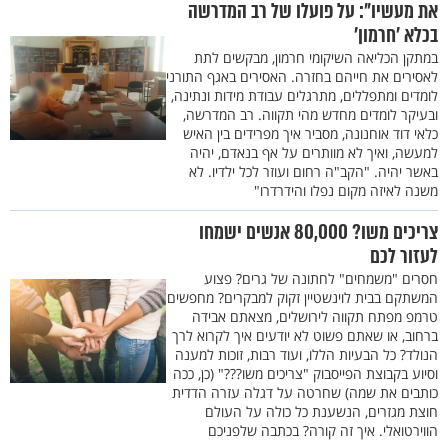
את מעשיו": על פועלו של רב המדרשה
בכלא 'חרמון'
במתקן הכליאה השיקומי חרמון, מבקשים לתת
לאסירים את חייהם בחזרה. האסירים באגף התורני
לומדים ומתפללים, מתרגלים עבודת מידות ונתינה,
ובעיקר לומדים מחדש מהי תקווה. רב המדרשה,
כלאי דוד אוחנונה, מסביר איך מפרידים בין האיש
למעשה, ואיך לא מוותרים על אף בנאדם, יהיה
באשר יהיה. "הקב"ה רחום ועוזר לכל ילדיו. לא
משנה לאיזה מקום נפלו והידרדרו"
צריכים משו? 80,000 אנשים ישמחו
לעזור לכם
חסרים "משמחים" לחתונה של גרים? פצוע
המשתקם בבית לוינשטיין זקוק למבקרים? מחפשים
טרמפ מפתח תקווה לירושלים, מצאתם אבידה
ברחוב, או שאתם פשוט לא יודעים איך לקרוא לרך
הנולד? כל הבעיות הללו, ועוד רבות, זוכות למענה
וסיוע בקבוצת הפייסבוק "צריכים משו???" (כן, ככה
כותבים את שמה) שחרטה על דגלה עזרה הדדית
חוצת מגזרים, הנשענת כל כולה על העולם
הווירטואלי. איך זה קורה? בכתבה שלפניכם