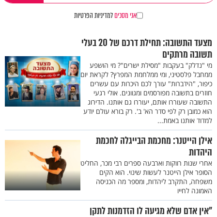
אני מסכים
למדיניות הפרטיות
מצעד התשובה: תחילת דרכם של 20 בעלי
תשובה מרתקים
מי "נדלק" בעקבות "מסילת ישרים"? מי הושפע
ממחבל פלסטיני, ומי ממלחמת המפרץ? לקראת יום
כיפור, "הידברות" עורך לכם היכרות עם עשרים
חוזרים בתשובה מפורסמים ומגוונים. אולי רגעי
התשובה שעוררו אותם, יעוררו גם אותנו. הדירוג
הוא כמובן רק לפי סדר הא' ב'. רק בורא עולם יודע
למדוד אותנו באמת...
אילן הייטנר: מחכמת הבייגלה לחכמת
היהדות
אחרי שנות רווקות וארבעה ספרים רבי מכר, החליט
הסופר אילן הייטנר לעשות שינוי. הוא הקים
משפחה, התקרב ליהדות, ומספר מה הכניסה
האמונה לחייו
"אין אדם שלא מגיעה לו הזדמנות לתקן