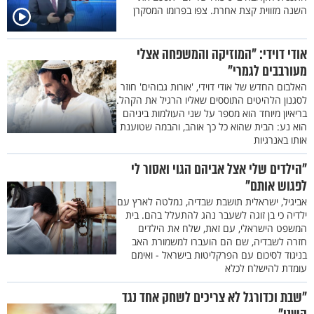
השנה מזווית קצת אחרת. צפו בפרומו המסקרן
אודי דוידי: "המוזיקה והמשפחה אצלי
מעורבבים לגמרי"
האלבום החדש של אודי דוידי, 'אורות גבוהים' חוזר
לסגנון הלהיטים התוססים שאליו הרגיל את הקהל.
בריאיון מיוחד הוא מספר על שני העולמות ביניהם
הוא נע: הבית שהוא כל כך אוהב, והבמה שטוענת
אותו באנרגיות
"הילדים שלי אצל אביהם הגוי ואסור לי
לפגוש אותם"
אביגיל, ישראלית תושבת שבדיה, נמלטה לארץ עם
ילדיה כי בן זוגה לשעבר נהג להתעלל בהם. בית
המשפט הישראלי, עם זאת, שלח את הילדים
חזרה לשבדיה, שם הם הועברו למשמורת האב
בניגוד לסיכום עם הפרקליטות בישראל - ואימם
עומדת להישלח לכלא
"שבת וכדורגל לא צריכים לשחק אחד נגד