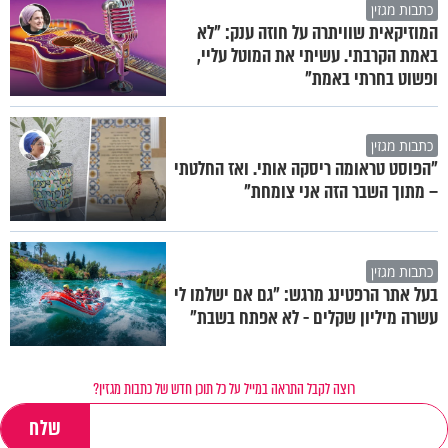
כתבות מגזין
המוזיקאית שוויתרה על חוזה ענק: "לא
באמת הקרבתי. עשיתי את המוטל עליי,
ופשוט בחרתי באמת"
כתבות מגזין
"הפוסט טראומה ריסקה אותי. ואז החלטתי
– מתוך השבר הזה אני צומחת"
כתבות מגזין
בעל אתר הרפטינג מרגש: "גם אם ישלמו לי
עשרה מיליון שקלים - לא אפתח בשבת"
רוצה לקבל התראה במייל על כל תוכן חדש של כתבות מגזין?