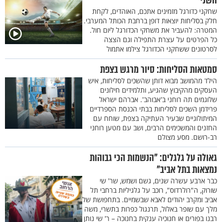
השני"
שחקני כדורגל מזמינים אתכם, האוהדים, לקחת
חלק בסליחות יוצאות דופן ברחבת הכותל המערבי.
המטרה: להעביר את משחקי הכדורגל ליום חול.
כל הפרטים על עצרת התפילה וגם הצצה
לסרטונים ששחקני הכדורגל צילמו אתמול
סמטאות הסליחות: סיור מרגש בצפת
הילד מהמושב מבוא דותן שהשכים לסליחות, איש
העסקים מהקיבוץ שהגיע, ותלמידים חילונים
שלוגמים תה רוחני ב'אבוהב'. אברהם ישראל
פרידמן השכים לסליחות בבתי הכנסת הספרדיים
המיתולוגיים שבעיר העתיקה בצפת, שוחח עם
החזנים והמשכימים הרבים, ושב עם מטען רוחני
רב-רושם. מסע מצולם
גאולה על גלגלים: "הנשמות הכי גבוהות
נמצאות בתל אביב"
כבר ארבע עשרה שנים, גשם ושמש, שר' שי
שורוק, ה"רולרדוס", רוכב על גלגיליות ברחבי תל
אביב ומקרב יהודים לאבא שבשמיים. בתחפושת של
מלך עם שופר באלול, תרנגול כפרות בתשרי, משה
רבנו בפורים או חנוכיה ענקית בחנוכה – ר' שי נותן