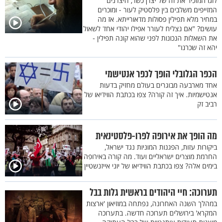
לוגו המזכיר את זה של יצרן כשר, היצרנים
המזייפים משלבים בין פלסטיק לעור - ומוכרים
במחיר מלא תפילין פסולות מדאורייתא. אז מה
עושים? "אם נצליח לעורר אפילו יהודי אחד לשאול
את השאלות הנכונות לפני שהוא קונה תפילין -
יהא זה שכרנו"
הכפר הגלובלי הופך לכפר אנטישמי
אחד מארבעה מבוגרים בעולם מחזיק בדעות
אנטישמיות. איך זה קורה? צפו בכתבת הווידיאו של
רביב זק
מה הופך את אירופה לפרו-פלסטינאית
ביקורות עזות, הפגנות המוניות נגד ישראל,
החרמת מוצרים ישראליים ועוד. מה קורה באירופה
בימים אלה? צפו בכתבת הווידיאו של יוני אייזנשטיין
תערוכה: חיי היהודים בראשית גלות בבל
במהלך השנה האחרונה, נפתחה במוזיאון 'ארצות
המקרא' בירושלים תערוכה חדשה. בתערוכה