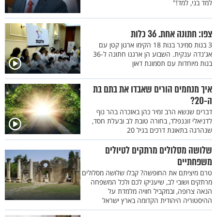
למד בני, למד!"
צפו: חתונה אחת. 36 כלות
3 בנות סמינר בנות 18 הקימו ארגון קטן עם
אג'נדה ענקית. השבוע הן ארגנו חתונה ל-36
בנות מיוחדות עם תסמונת דאון
איך מנחמים הורים שאבדו את בתם בת
ה-20?
דברים שנשא הרב זמיר כהן באזכרה בהר נוף
לדניאלי זוננפלד, בחורה טובת לב ובעלת חסד,
שנהרגה בתאונת דרכים בגיל 20
שלושה מסלולים מרתקים לטיולים
משפחתיים
טרם מיציתם את החופשה? קבלו שלושה מסלולים
מרתקים ושובי לב, שיעניקו לכם ולכל המשפחה
הנאה צרופה, ובמקביל חוויה מלמדת על
ההיסטוריה היהודית הקדומה בארץ ישראל