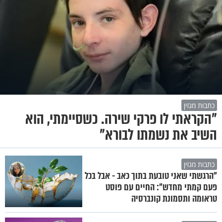
כתבות מגזין
"הקראתי לו פרקי שירה. כשסיימתי, הוא
השיב את נשמתו לבורא"
כתבות מגזין
"הרגשתי שאני טובעת בתוך כאב - אבל בכל
פעם קמתי מחדש": החיים עם פוסט
טראומה ותסמונת קונברסיה