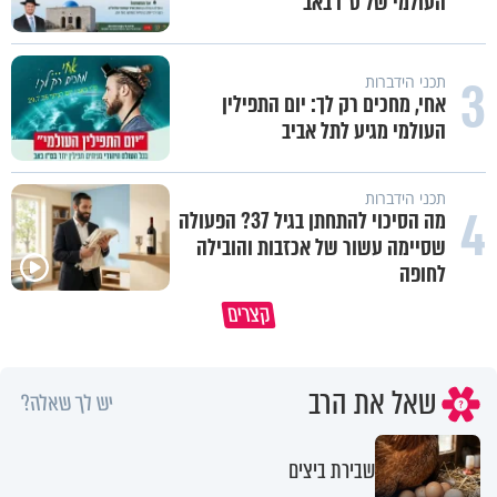
העולמי של ט"ו באב
3
תכני הידברות
אחי, מחכים רק לך: יום התפילין
העולמי מגיע לתל אביב
תכני הידברות
4
מה הסיכוי להתחתן בגיל 37? הפעולה
שסיימה עשור של אכזבות והובילה
לחופה
קצרים
מי שאמר והיה העולם זה אבא שלנו
חמאס הוא פצצה מתקתקת
שאל את הרב
יש לך שאלה?
שבירת ביצים