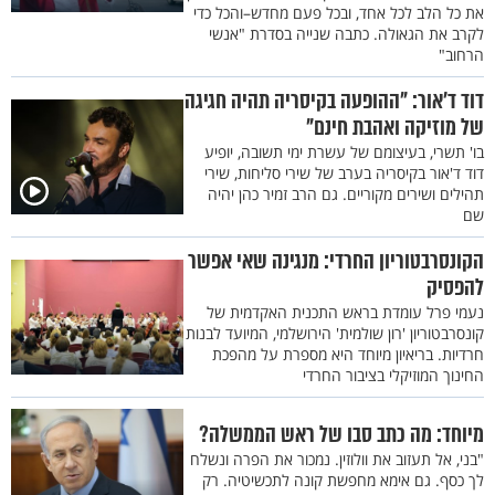
את כל הלב לכל אחד, ובכל פעם מחדש–והכל כדי
לקרב את הגאולה. כתבה שנייה בסדרת "אנשי
הרחוב"
דוד ד'אור: "ההופעה בקיסריה תהיה חגיגה
של מוזיקה ואהבת חינם"
בו' תשרי, בעיצומם של עשרת ימי תשובה, יופיע
דוד ד'אור בקיסריה בערב של שירי סליחות, שירי
תהילים ושירים מקוריים. גם הרב זמיר כהן יהיה
שם
הקונסרבטוריון החרדי: מנגינה שאי אפשר
להפסיק
נעמי פרל עומדת בראש התכנית האקדמית של
קונסרבטוריון 'רון שולמית' הירושלמי, המיועד לבנות
חרדיות. בריאיון מיוחד היא מספרת על מהפכת
החינוך המוזיקלי בציבור החרדי
מיוחד: מה כתב סבו של ראש הממשלה?
"בני, אל תעזוב את וולוזין. נמכור את הפרה ונשלח
לך כסף. גם אימא מחפשת קונה לתכשיטיה. רק