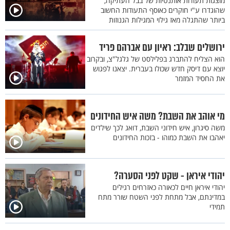
מוצגות תעודות אותנטיות של בבל העתיקה,
שהוגדרו ע"י חוקרים כאוסף התעודות החשוב
ביותר שהתגלה מאז גילוי המגילות הגנוזות
ירושלים שבלב: ראיון עם אברהם פריד
הוא הצליח להתברג בפלילסט של גלגל"צ, ובקרוב
יוצא עם דיסק חדש שכולו בעברית. יצאנו לפגוש
את החסיד המזמר
מי אוהב את השבת? משה איש החידונים
משה סיגרון, איש חידוני השבת, דואג לכך שילדים
יאהבו את השבת כמוהו - בזכות החידונים
יהודי איראן - שקט לפני הסערה?
יהודי איראן חיים לכאורה כאזרחים רגילים
במדינתם, אבל מתחת לפני השטח שורר מתח
תמידי