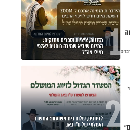
1
ה
מזוזות, ציציות וספרים מחזקים:
המיזם שיביא שמירה רוחנית לאלפי
חיילי צה"ל
חברים
ל
2
לזיווגים, שלום בית וישועות: המשדר
העולמי של ט"ו באב
ס"