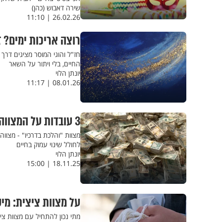
שירה דאבוש (כהן)
26.02.26 | 11:10
רוצה אריכות ימים? 
חז"ל והוגי המוסר מציגים דר
החיים, בלי ויתור על השאר
יונתן הלוי
08.01.26 | 11:17
3 עובדות על המצווה שלא תעלה לכם שקל - ותשדרג לכם את החיים בענק
מצוות "והלכת בדרכיו" - מצווה
לחולל שינוי עמוק בחיים
יונתן הלוי
18.11.25 | 15:00
על מצוות ציצית: מי
מתי נכון להתחיל עם מצוות צי