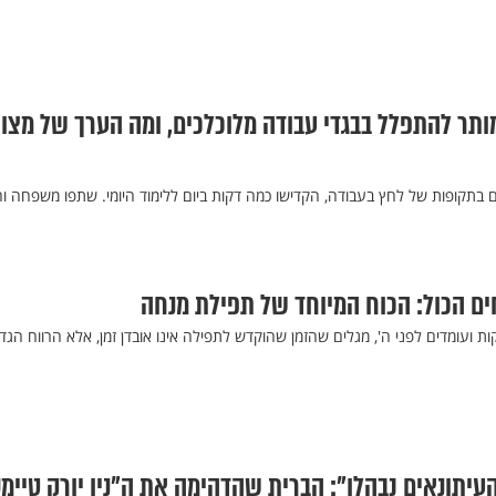
מותר להתפלל בבגדי עבודה מלוכלכים, ומה הערך של מצוו
גם בתקופות של לחץ בעבודה, הקדישו כמה דקות ביום ללימוד היומי. שתפו משפחה ו
חים הכול: הכוח המיוחד של תפילת מנחה
 ועומדים לפני ה', מגלים שהזמן שהוקדש לתפילה אינו אובדן זמן, אלא הרווח הגדו
העיתונאים נבהלו": הברית שהדהימה את ה"ניו יורק טיימ