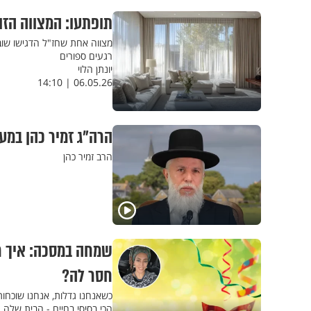
תופתעו: המצווה הזו
מצווה אחת שחז"ל הדגישו שוב 
רגעים ספורים
יונתן הלוי
06.05.26 | 14:10
הרה"ג זמיר כהן במע
הרב זמיר כהן
שמחה במסכה: איך רו
חסר לה?
כשאנחנו גדלות, אנחנו שוכחות
הכי בסיסי בחיים - הבית שלה,