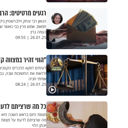
רגעים מרטיטים: הרב
הגאון רבי יצחק זילברשטיין ב
חמאס. אמש פרץ בבי כאשר שמע על שחר
נעמה גרין
26.01.25 | 09:55
"הווי זהיר במצווה 
לעיתים דווקא הדברים הקטנים
ולראות את החשיבות שבה, גם
אמיתי חניה
26.01.25 | 08:24
כל מה שרציתם לדעת
מצוות היום בראש השנה היא ה
מה שרציתם לדעת על מצוות 
יונתן הלוי