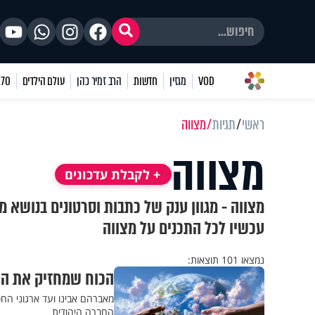
VOD
מגזין
חדשות
הרב זמיר כהן
עולם הילדים
70 שאלות
ראשי
תגיות
מצווה
מצווה
+ לקבלת עדכונים
מצווה - מגוון ענק של כתבות וסרטונים בנושא מ
עכשיו לכל התכנים על מצווה
נמצאו 101 תוצאות:
הכוח שמחזיק את הע
מאברהם אבינו ועד ארגוני החס
החברה היהודית