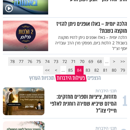
הלכה יומית – באלו אופנים ניתן להזיז
מוקצה בשבת?
הלכה יומית – באלו אופנים ניתן להזיז מוקצה
בשבת? 2 הלכות ביום, מפסקי מרן הרב עובדיה
יוסף זצ"ל
78
77
76
75
74
73
72
71
70
69
68
...
<
<<
>>
>
...
85
84
83
82
81
80
79
הנצפים
פעילות הידברות
תוכניות הערוץ
תכני הידברות
1
מזוזות, ציציות וספרים מחזקים:
המיזם שיביא שמירה רוחנית לאלפי
חיילי צה"ל
תכני הידברות