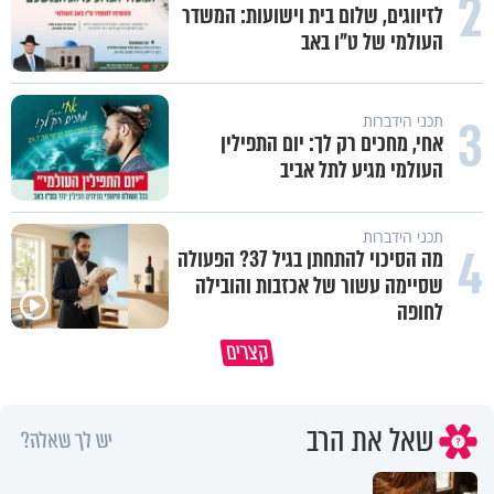
2
לזיווגים, שלום בית וישועות: המשדר
העולמי של ט"ו באב
3
תכני הידברות
אחי, מחכים רק לך: יום התפילין
העולמי מגיע לתל אביב
תכני הידברות
4
מה הסיכוי להתחתן בגיל 37? הפעולה
שסיימה עשור של אכזבות והובילה
״ זו הייתה ההחלטה הכי קשה
לחופה
איך יתכן שעם ישראל הצליח לשרוד
שלקחתי בחיים": לורה כהן בריאיו
קצרים
במדבר ארבעים שנים?
אישי מרגש
שאל את הרב
יש לך שאלה?