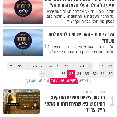
יבצע על החלה העליונה או התחתונה?
הלכה יומית – הבוצע על לחם משנה האם יבצע
על החלה העליונה או התחתונה? 2 הלכות ביום,
מפסקי מרן הרב עובדיה יוסף זצ"ל
הלכה יומית – האם יש חיוב להניח לחם
משנה?
הלכה יומית – האם יש חיוב להניח לחם משנה? 2
הלכות ביום, מפסקי מרן הרב עובדיה יוסף זצ"ל
79
78
77
76
75
74
73
72
71
70
69
...
<
<<
>>
>
...
86
85
84
83
82
81
80
הנצפים
פעילות הידברות
תוכניות הערוץ
תכני הידברות
1
מזוזות, ציציות וספרים מחזקים:
המיזם שיביא שמירה רוחנית לאלפי
חיילי צה"ל