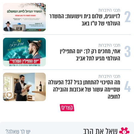
2
תכני הידברות
לזיווגים, שלום בית וישועות: המשדר
העולמי של ט"ו באב
3
תכני הידברות
אחי, מחכים רק לך: יום התפילין
העולמי מגיע לתל אביב
תכני הידברות
4
מה הסיכוי להתחתן בגיל 37? הפעולה
שסיימה עשור של אכזבות והובילה
״ זו הייתה ההחלטה הכי קשה
לחופה
איך יתכן שעם ישראל הצליח לשרוד
שלקחתי בחיים": לורה כהן בריאיו
קצרים
במדבר ארבעים שנים?
אישי מרגש
שאל את הרב
יש לך שאלה?