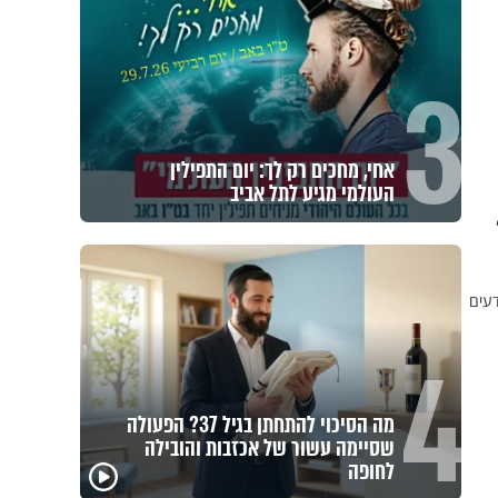
3
אחי, מחכים רק לך: יום התפילין
העולמי מגיע לתל אביב
דעים
4
מה הסיכוי להתחתן בגיל 37? הפעולה
שסיימה עשור של אכזבות והובילה
לחופה
באיזה ארץ לומדים יותר