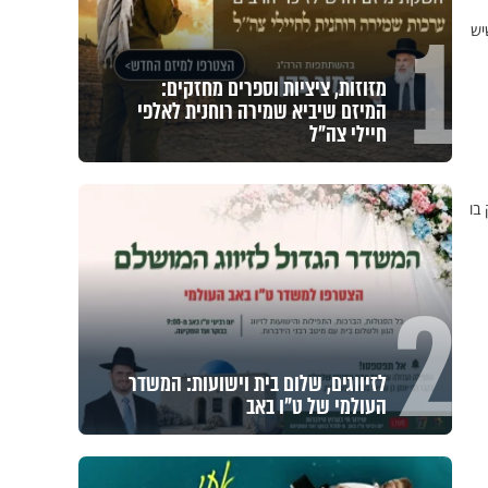
1
יש
מזוזות, ציציות וספרים מחזקים:
המיזם שיביא שמירה רוחנית לאלפי
חיילי צה"ל
בו
2
לזיווגים, שלום בית וישועות: המשדר
העולמי של ט"ו באב