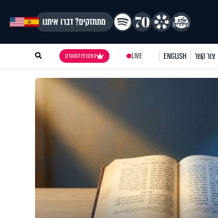
מתחזקים? דברו איתנו
צור קשר
ENGLISH
LIVE
הצטרפו למועדון