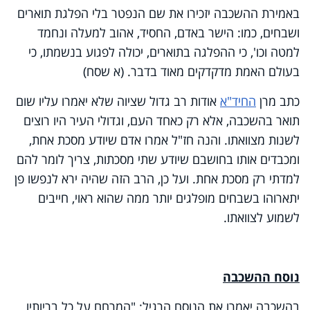
באמירת ההשכבה יזכירו את שם הנפטר בלי הפלגת תוארים
ושבחים, כמו: הישר באדם, החסיד, אהוב למעלה ונחמד
למטה וכו', כי ההפלגה בתוארים, יכולה לפגוע בנשמתו, כי
בעולם האמת מדקדקים מאוד בדבר. (א שסח)
כתב מרן
החיד"א
אודות רב גדול שציוה שלא יאמרו עליו שום
תואר בהשכבה, אלא רק כאחד העם, וגדולי העיר היו רוצים
לשנות מצוואתו. והנה חז"ל אמרו אדם שיודע מסכת אחת,
ומכבדים אותו בחושבם שיודע שתי מסכתות, צריך לומר להם
למדתי רק מסכת אחת. ועל כן, הרב הזה שהיה ירא לנפשו פן
יתארוהו בשבחים מופלגים יותר ממה שהוא ראוי, חייבים
לשמוע לצוואתו.
נוסח ההשכבה
בהשכבה יאמרו את הנוסח הרגיל: "המרחם על כל בריותיו