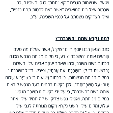
ויטאל, שנשמות הגרים דוקא "תחת" כנפי השכינה, כמו
שכתוב אצל רות המואביה "אשר באת לחסות תחת כנפיו",
ואילו הצדיקים נשמתם על כנפי השכינה. ע"כ.
למה נקרא שמה "השכבה"?
כתב הגאון רבנו יוסף חיים זצוק"ל, אשר שאלת מה טעם
קוראים אותה "השכבה"? דע, כי מקום מנוחת הנפש מכנה
הכתוב בשם משכב, וכמו שאמר יעקב אבינו עליו השלום
(בראשית מז ל): "וְשָׁכַבְתִּי עִם אֲבֹתַי", ופירשו חז"ל "ושכבתי" -
במקום מנוחת הנשמות. וכן הכתוב (ישעיה נז ב): "יָבוֹא שָׁלוֹם
יָנוּחוּ עַל מִשְׁכְּבוֹתָם". ולכן בקשת רחמים בעד הנפש קוראים
אותה בשם "השכבה", כי על ידי בקשה זו תשכב הנפש
במקום מנוחתה. ואפילו נפש צדיק יש לה תמיד עילוי אחר
עילוי, ומקום עילוי השני נקרא מקום מנוחתה לגבי עילוי
הקודם, וכן על זה הדרך. (שו"ת רב פעלים חלק ד או"ח סימן