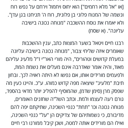
[או "אל מלא רחמים"] הוא יחוס ויחמול וירחם על נפש רוח
ונשמה של המנוח פלוני בן פלונית, רוח ה' תניחנו בגן עדן".
ולא יאמרו את נוסח ההשכבה "מנוחה נכונה בישיבה
עליונה". (א שסח)
רבנו חיים ויטאל בשער המצוות כתב, ענין ההשכבות
שאומרים איזה שליחי צבור, "מנוחה נכונה בישיבה עליונה
במעלת קדושים וטהורים", היה מורי האר"י ז"ל מלעיג עליהם
מאוד, והיה אומר שאדרבה אינם מעלים את נשמת המת,
ולפעמים מורידים אותו, אם נפשו לא היתה ראויה לכך. ובחון
תיבת "מלעיג" שיצאה מפה קדוש כמוהו. ע"כ. והיינו כעין מה
שפסק מרן (סימן שדמ), שהמוסיף להפליג יותר מדאי בהספד,
גורם רעה לעצמו ולמת. וכתב השל"ה שחזנים האומרים,
מנוחה נכונה וכו' "תחת" כנפי השכינה, שתיקתם יפה להם
מדיבורם, כי נשמותיהם של צדיקים הן "על" כנפי השכינה,
ואילו הם מורידים אותה למטה, ושכן קיבל ממורנו רבי חיים