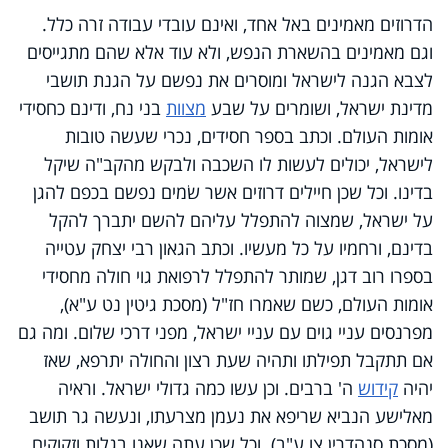
הדרוזים מאמינים באל אחד, ואינם עובדי עבודה זרה כלל.
וגם מאמינים בהשארת הנפש, ולא עוד אלא שהם מתגייסים
לצבא הגנה לישראל ומוסרים את נפשם על הגנת תושבי
מדינת ישראל, ושומרים על שבע
מצוות
בני נח, ודינם כחסידי
אומות העולם. וכתב בספר חסידים, נכרי שעשה טובות
לישראל, יכולים לעשות לו השכבה ולבקש מהקב"ה שיקל
בדינו. וכל שכן חיילים דרוזים אשר שׂמים נפשם בכפם להגן
על ישראל, שמצוה להתפלל עליהם להשם יתברך להקל
בדינם, ורחמיו על כל מעשיו. וכתב הגאון רבי יצחק עטייה
בספרו רוב דגן, שמותר להתפלל לרפואת גוי חולה מחסידי
אומות העולם, כשם שאמרו חז"ל (מסכת גיטין נט ע"א),
מפרנסים עניי גוים עם עניי ישראל, מפני דרכי שלום. ומה גם
אם תתקבל תפילתו ותהיה שעת רצון והחולה יתרפא, שאז
יהיה
קידוש
ה' ברבים. וכן עשו כמה גדולי ישראל. וראיה
מאלישע הנביא שריפא את נעמן מצרעתו, ונעשה גר תושב
(מסכת סנהדרין צו ע"ב). וכל שכן עתה שאנו בגלות וזקוקים