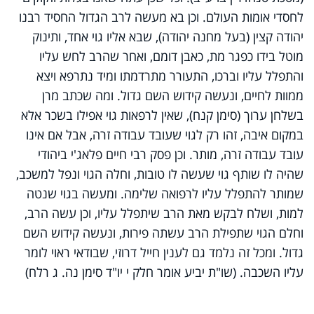
לחסדי אומות העולם. וכן בא מעשה לרב הגדול החסיד רבנו
יהודה קצין (בעל מחנה יהודה), שבא אליו גוי אחד, ותינוק
מוטל בידו כפגר מת, כאבן דומם, ואחר שהרב לחש עליו
והתפלל עליו וברכו, התעורר מתרדמתו ומיד נתרפא ויצא
ממוות לחיים, ונעשה קידוש השם גדול. ומה שכתב מרן
בשלחן ערוך (סימן קנח), שאין לרפאות גוי אפילו בשכר אלא
במקום איבה, זהו רק לגוי שעובד עבודה זרה, אבל אם אינו
עובד עבודה זרה, מותר. וכן פסק רבי חיים פלאג'י ביהודי
שהיה לו שותף גוי שעשה לו טובות, וחלה הגוי ונפל למשכב,
שמותר להתפלל עליו לרפואה שלימה. ומעשה בגוי שנטה
למות, ושלח לבקש מאת הרב שיתפלל עליו, וכן עשה הרב,
וחלם הגוי שתפילת הרב עשתה פירות, ונעשה קידוש השם
גדול. ומכל זה נלמד גם לענין חייל דרוזי, שבודאי ראוי לומר
עליו השכבה. (שו"ת יביע אומר חלק י יו"ד סימן נה. ג רלח)