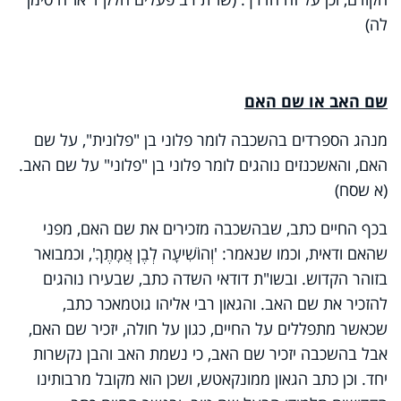
לה)
שם האב או שם האם
מנהג הספרדים בהשכבה לומר פלוני בן "פלונית", על שם
האם, והאשכנזים נוהגים לומר פלוני בן "פלוני" על שם האב.
(א שסח)
בכף החיים כתב, שבהשכבה מזכירים את שם האם, מפני
שהאם ודאית, וכמו שנאמר: 'וְהוֹשִׁיעָה לְבֶן אֲמָתֶךָ', וכמבואר
בזוהר הקדוש. ובשו"ת דודאי השדה כתב, שבעירו נוהגים
להזכיר את שם האב. והגאון רבי אליהו גוטמאכר כתב,
שכאשר מתפללים על החיים, כגון על חולה, יזכיר שם האם,
אבל בהשכבה יזכיר שם האב, כי נשמת האב והבן נקשרות
יחד. וכן כתב הגאון ממונקאטש, ושכן הוא מקובל מרבותינו