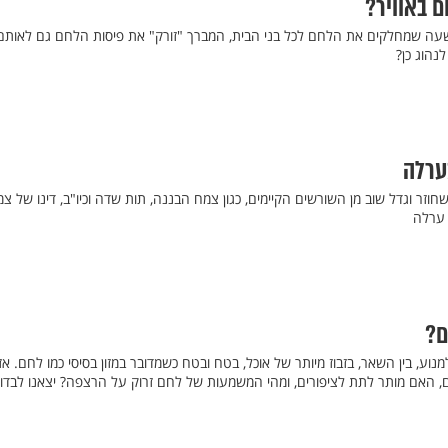
 באוויר?
שעה שמחלקים את הלחם לכל בני הבית, המברך "זורק" את פיסות הלחם גם לאותם
לנהוג כן?
ערלה
וזר וגדל שוב מן השורשים הקיימים, כגון צמח הבננה, תות שדה וכיו"ב, דינו של צ
י ערלה
ם?
וע, בין השאר, בזבוז מיותר של אוכל, בטח ובטח כשמדובר במזון בסיסי כמו לחם. אז
 האם מותר לתת לציפורים, ומהי המשמעות של לחם זרוק על הרצפה? יצאנו לבדו