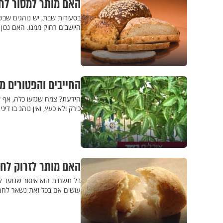
האם מותר למסור לחם
בסעודות שבת, יש נוהגים שב
היושבים רחוק ממנו. האם נכון 
החייבים והפטורים מ
הידעת? צמח שגזעו כלה, אף שח
כירק ולא כעץ, ואין נוהג בו דינ
האם מותר לזרוק לח
בל תשחית הוא איסור שנועד למנ
עושים אם בכל זאת נשאר לחם,