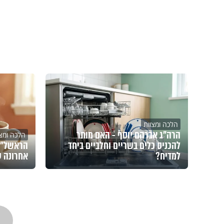
הלכה ומצוות
הרה"ג אברהם יוסף - האם מותר
הלכה ומצו
להכניס כלים בשריים וחלביים ביחד
הראשל"צ 
למדיח?
אחרונה 