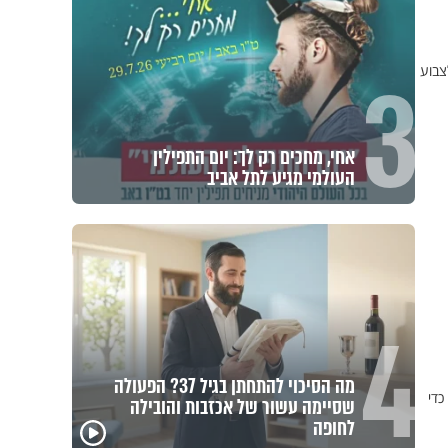
3
צבוע
אחי, מחכים רק לך: יום התפילין
העולמי מגיע לתל אביב
4
מה הסיכוי להתחתן בגיל 37? הפעולה
כדי
שסיימה עשור של אכזבות והובילה
לחופה
גם השולחן שבת שאתם