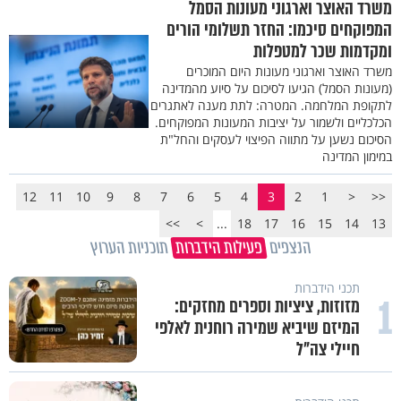
משרד האוצר וארגוני מעונות הסמל
המפוקחים סיכמו: החזר תשלומי הורים
ומקדמות שכר למטפלות
משרד האוצר וארגוני מעונות היום המוכרים
(מעונות הסמל) הגיעו לסיכום על סיוע מהמדינה
לתקופת המלחמה. המטרה: לתת מענה לאתגרים
הכלכליים ולשמור על יציבות המעונות המפוקחים.
הסיכום נשען על מתווה הפיצוי לעסקים והחל"ת
במימון המדינה
12
11
10
9
8
7
6
5
4
3
2
1
<
<<
>>
>
...
18
17
16
15
14
13
הנצפים
פעילות הידברות
תוכניות הערוץ
תכני הידברות
1
מזוזות, ציציות וספרים מחזקים:
המיזם שיביא שמירה רוחנית לאלפי
חיילי צה"ל