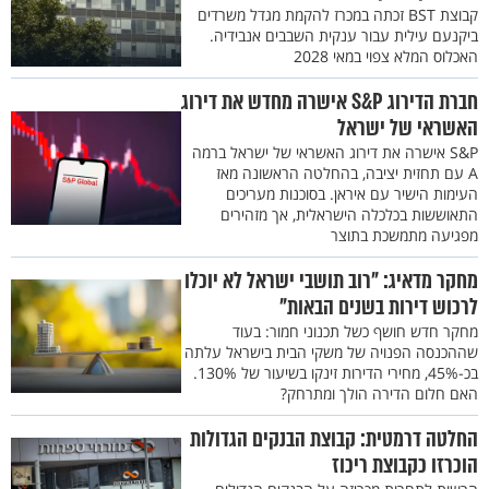
קבוצת BST זכתה במכרז להקמת מגדל משרדים
ביקנעם עילית עבור ענקית השבבים אנבידיה.
האכלוס המלא צפוי במאי 2028
חברת הדירוג S&P אישרה מחדש את דירוג
האשראי של ישראל
S&P אישרה את דירוג האשראי של ישראל ברמה
A עם תחזית יציבה, בהחלטה הראשונה מאז
העימות הישיר עם איראן. בסוכנות מעריכים
התאוששות בכלכלה הישראלית, אך מזהירים
מפגיעה מתמשכת בתוצר
מחקר מדאיג: "רוב תושבי ישראל לא יוכלו
לרכוש דירות בשנים הבאות"
מחקר חדש חושף כשל תכנוני חמור: בעוד
שההכנסה הפנויה של משקי הבית בישראל עלתה
בכ-45%, מחירי הדירות זינקו בשיעור של 130%.
האם חלום הדירה הולך ומתרחק?
החלטה דרמטית: קבוצת הבנקים הגדולות
הוכרזו כקבוצת ריכוז