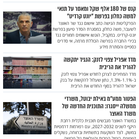
קנס של 180 אלף שקל ומאסר על תנאי
למשה כחלון בפרשת "יונט קרדיט"
הפרקליטות הגישה כתב אישום נגד שר האוצר
לשעבר, משה כחלון, במסגרת הסדר טיעון בפרשת
יונט-קרדיט. במקביל, הוגשו אישומים חמורים נגד
בכירי החברה בפרשה הכוללת מרמה, אי סדרים
כספיים והסתרת מידע
מדד אפריל צפוי לזנק: הנגיד יתקשה
להוריד את הריבית
מדד המחירים לצרכן לחודש אפריל צפוי לזנק
ב-1.1%-1.3%, נתון שעלול להקשות על בנק
ישראל להוריד בסוף החודש את הריבית
הפטור ממע״מ באילת יבוטל, משרדי
ממשלה ייסגרו: התוכנית החדשה של
משרד האוצר
במשרד האוצר מגבשים תוכנית כלכלית רחבת
היקף לשנים 2027-2032, עם רפורמות דרמטיות
במשק. לצד השקעות בתשתיות וברווחה, נשקלים
קיצוצים, ביטול הטבות והעלאות גיל פרישה