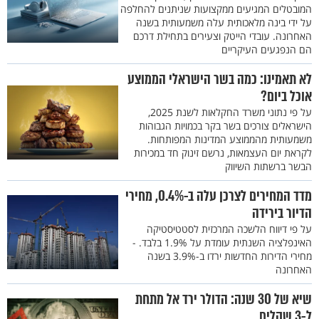
המובטלים המגיעים ממקצועות שניתנים להחלפה
על ידי בינה מלאכותית עלה משמעותית בשנה
האחרונה. עובדי הייטק וצעירים בתחילת דרכם
הם הנפגעים העיקריים
לא תאמינו: כמה בשר הישראלי הממוצע
אוכל ביום?
על פי נתוני משרד החקלאות לשנת 2025,
הישראלים צורכים בשר בקר בכמויות הגבוהות
משמעותית מהממוצע המדינות המפותחות.
לקראת יום העצמאות, נרשם זינוק חד במכירות
הבשר ברשתות השיווק
מדד המחירים לצרכן עלה ב-0.4%, מחירי
הדיור בירידה
על פי דיווח הלשכה המרכזית לסטטיסטיקה
האינפלציה השנתית עומדת על 1.9% בלבד. -
מחירי הדירות החדשות ירדו ב-3.9% בשנה
האחרונה
שיא של 30 שנה: הדולר ירד אל מתחת
ל-3 שקלים