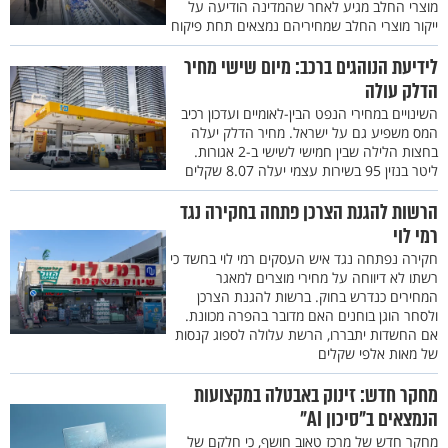
מוצרי החלב מגיע לאחר שהמדינה הודיעה על
ייקור מוצרי החלב שמחיריהם נמצאים תחת פיקוח
לידיעת הנוהגים ברכב: מיום שישי מחיר
הדלק עולה
השינויים במחירי הנפט הבין-לאומיים ועדכון רכיב
המס משפיע גם על ישראל. מחיר הדלק יעלה
בחצות הלילה שבין חמישי לשישי ב-2 אגורות.
ליטר בנזין 95 בשירות עצמי יעלה 8.07 שקלים
הרשות להגנת הצרכן פתחה בחקירה נגד
רמי לוי
חקירה נפתחה נגד איש העסקים רמי לוי בחשד כי
רשתו לא דיווחה על מחירי מוצרים למאגר
המחירים כנדרש בחוק. ברשות להגנת הצרכן
ולסחר הוגן בוחנים האם מדובר בהפרה מכוונת.
אם החשדות יתבררו, הרשת עלולה לספוג קנסות
של מאות אלפי שקלים
מחקר חדש: זינוק באבטלה במקצועות
הנמצאים ב"סיכון AI"
מחקר חדש של מרכז טאוב חושף, כי חלקם של