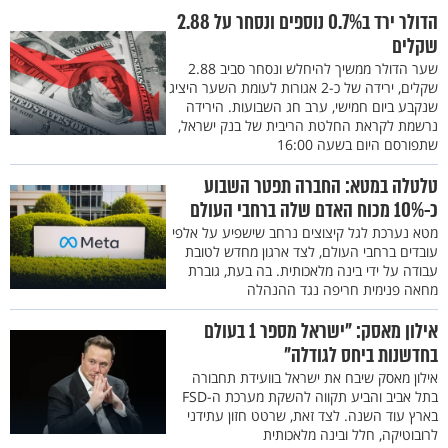
הדולר ירד ב0.7% נוספים ונסחר על 2.88
שקלים
שער הדולר ממשיך להיחלש ונסחר סביב 2.88
שקלים, ירידה של כ-2 אגורות לעומת השער היציג
שנקבע ביום חמישי, ערב חג השבועות. הירידה
נרשמת לקראת החלטת הריבית של בנק ישראל,
שתפורסם היום בשעה 16:00
טלטלה במטא: החברה תפטר השבוע
כ-10% מכוח האדם שלה ברחבי העולם
מטא נערכת לגל קיצוצים נרחב שישפיע על אלפי
עובדים ברחבי העולם, לצד ארגון מחדש לטובת
עבודה על ידי בינה מלאכותית. בה בעת, גוברת
מחאה פנימית חריפה נגד ההנהלה
אילון מאסק: "ישראל מספר 1 בעולם
בחדשנות ביחס לגודלה"
אילון מאסק שיבח את ישראל בוועידת תחבורה
בתל אביב והביע תקווה להשקת מערכת ה-FSD
בארץ עוד השנה. לצד זאת, שרטט חזון עתידני
לרובוטיקה, חלל ובינה מלאכותית