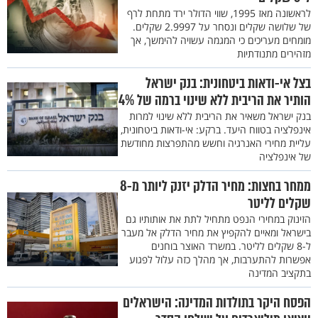
לראשונה מאז 1995, שווי הדולר ירד מתחת לרף
של שלושה שקלים ונסחר על 2.9997 שקלים.
מומחים מעריכים כי המגמה עשויה להימשך, אך
מזהירים מתנודתיות
בצל אי-ודאות ביטחונית: בנק ישראל
הותיר את הריבית ללא שינוי ברמה של 4%
בנק ישראל משאיר את הריבית ללא שינוי למרות
אינפלציה בטווח היעד. ברקע: אי-ודאות ביטחונית,
עליית מחירי האנרגיה וחשש מהתפרצות מחודשת
של אינפלציה
ממחר בחצות: מחיר הדלק יזנק ליותר מ-8
שקלים לליטר
הזינוק במחירי הנפט מתחיל לתת את אותותיו גם
בישראל ומאיים להקפיץ את מחיר הדלק אל מעבר
ל-8 שקלים לליטר. במשרד האוצר בוחנים
אפשרות להתערבות, אך מהלך כזה עלול לפגוע
בתקציב המדינה
הפסח היקר בתולדות המדינה: הישראלים