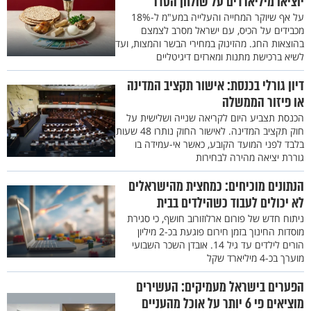
יוציאו מיליארדים על שולחן הסדר
על אף שיוקר המחייה והעלייה במע"מ ל-18%
מכבידים על הכיס, עם ישראל מסרב לצמצם
בהוצאות החג. מהזינוק במחירי הבשר והמצות, ועד
לשיא ברכישת מתנות ומארזים דיגיטליים
דיון גורלי בכנסת: אישור תקציב המדינה
או פיזור הממשלה
הכנסת תצביע היום לקריאה שנייה ושלישית על
חוק תקציב המדינה. לאישור החוק נותרו 48 שעות
בלבד לפני המועד הקובע, כאשר אי-עמידה בו
גוררת יציאה מהירה לבחירות
הנתונים מוכיחים: כמחצית מהישראלים
לא יכולים לעבוד כשהילדים בבית
ניתוח חדש של פורום ארלוזורוב חושף, כי סגירת
מוסדות החינוך בזמן חירום פוגעת בכ-2 מיליון
הורים לילדים עד גיל 14. אובדן השכר השבועי
מוערך בכ-4 מיליארד שקל
הפערים בישראל מעמיקים: העשירים
מוציאים פי 6 יותר על אוכל מהעניים