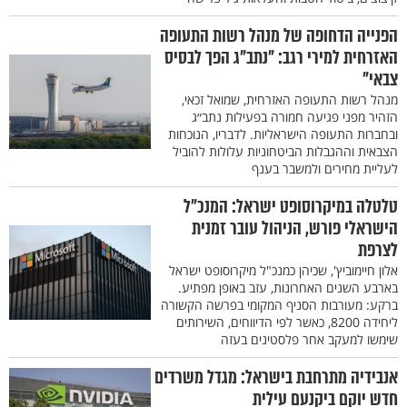
הפנייה הדחופה של מנהל רשות התעופה
האזרחית למירי רגב: "נתב"ג הפך לבסיס
צבאי"
מנהל רשות התעופה האזרחית, שמואל זכאי,
הזהיר מפני פגיעה חמורה בפעילות נתב״ג
ובחברות התעופה הישראליות. לדבריו, הנוכחות
הצבאית וההגבלות הביטחוניות עלולות להוביל
לעליית מחירים ולמשבר בענף
טלטלה במיקרוסופט ישראל: המנכ״ל
הישראלי פורש, הניהול עובר זמנית
לצרפת
אלון חיימוביץ', שכיהן כמנכ"ל מיקרוסופט ישראל
בארבע השנים האחרונות, עזב באופן מפתיע.
ברקע: מעורבות הסניף המקומי בפרשה הקשורה
ליחידה 8200, כאשר לפי הדיווחים, השירותים
שימשו למעקב אחר פלסטינים בעזה
אנבידיה מתרחבת בישראל: מגדל משרדים
חדש יוקם ביקנעם עילית