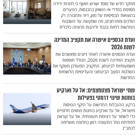
מחקר חדש של מוסד שורש חושף כי למרות ירידה
מסוימת במדדי אי-השוויון בהכנסות, הפערים
בהוצאות הבסיסיות על מזון, דיור ותחבורה רק
הולכים ומתרחבים, מה שמקשה על השכבות
החלשות לחיות בכבוד וליהנות מרווחה כלכלית
ועדת הכספים אישרה את תקציב המדינה
לשנת 2026
ועדת הכספים אישרה לאחר דיונים ממושכים את
תקציב המדינה לשנת 2026, הכולל תוספות
משמעותיות לביטחון. התקציב המעודכן משקף את
השלכות המצב הביטחוני והעדיפויות הלאומיות
החדשות
שמי ישראל מצטמצמים: אל על וארקיע
בוחנות שינוי דרמטי בפעילות
ברקע ההגבלות החדשות על היקף הטיסות
מישראל, אל על וארקיע בוחנות מתווים חלופיים
כדי לשמור על רציפות תעופתית. אל על קוראת
לפתיחת נמל התעופה רמון כחלופה משלימה
לנתב"ג