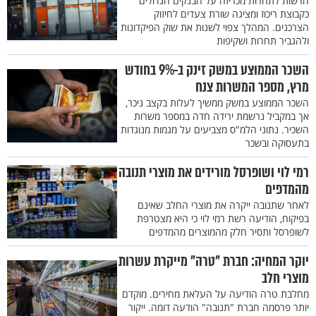
הרשות לתחרות מכריזה על הבנקים הגדולים
כקבוצת ריכוז ומציגה שורת צעדים לחיזוק
הצרכנים. המהלך צפוי לשנות את שוק הפיקדונות
ולהגביר תחרות ושקיפות
השכר הממוצע במשק זינק ב-9% בחודש
מרץ, מספר המשרות צנח
השכר הממוצע במשק ממשיך לעלות בקצב ניכר,
אך במקביל נרשמת ירידה חדה במספר משרות
השכיר. נתוני הלמ"ס מצביעים על מגמות מנוגדות
בתעסוקה ובשכר
רמי לוי ושופרסל מורידים את מוצרי תנובה
מהמדפים
לאחר שתנובה ייקרה את מוצרי החלב שאינם
בפיקוח, הודיעה רשת רמי לוי כי היא מצטרפת
לשופרסל ותסיר חלק מהמוצרים מהמדפים
יוקר המחיה: חברת "טרה" מייקרת עשרות
מוצרי חלב
מחלבת טרה הודיעה על העלאת מחירים. מוקדם
יותר פרסמה חברת "תנובה" הודעה דומה. ייקור