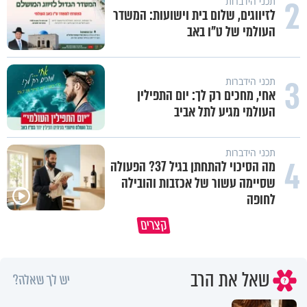
2
תכני הידברות
לזיווגים, שלום בית וישועות: המשדר
העולמי של ט"ו באב
3
תכני הידברות
אחי, מחכים רק לך: יום התפילין
העולמי מגיע לתל אביב
תכני הידברות
4
מה הסיכוי להתחתן בגיל 37? הפעולה
שסיימה עשור של אכזבות והובילה
לחופה
באיזה ארץ לומדים יותר גמרא בדרום
קצרים
קוריאה או בישראל?
כל מה שנשבר יכול להיבנות מחד
שאל את הרב
יש לך שאלה?