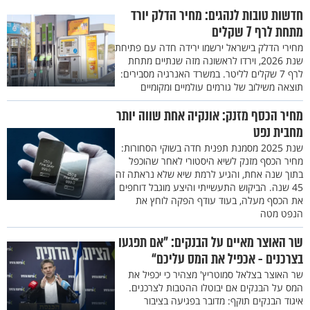
חדשות טובות לנהגים: מחיר הדלק יורד
מתחת לרף 7 שקלים
מחירי הדלק בישראל ירשמו ירידה חדה עם פתיחת
שנת 2026, וירדו לראשונה מזה שנתיים מתחת
לרף 7 שקלים לליטר. במשרד האנרגיה מסבירים:
תוצאה משילוב של גורמים עולמיים ומקומיים
מחיר הכסף מזנק: אונקיה אחת שווה יותר
מחבית נפט
שנת 2025 מסמנת תפנית חדה בשוקי הסחורות:
מחיר הכסף מזנק לשיא היסטורי לאחר שהוכפל
בתוך שנה אחת, והגיע לרמת שיא שלא נראתה זה
45 שנה. הביקוש התעשייתי והיצע מוגבל דוחפים
את הכסף מעלה, בעוד עודף הפקה לוחץ את
הנפט מטה
שר האוצר מאיים על הבנקים: "אם תפגעו
בצרכנים - אכפיל את המס עליכם“
שר האוצר בצלאל סמוטריץ' מצהיר כי יכפיל את
המס על הבנקים אם יבוטלו ההטבות לצרכנים.
איגוד הבנקים תוקף: מדובר בפגיעה בציבור