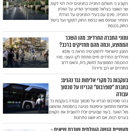
הקובע כי תשלום החנייה בחניונים יהיה לפי דקות,
שר האוצר בצלאל סמוטריץ' הודיע על הוזלת
החנייה. סיכם עם בעלי החניונים על הורדת
המחיר שטיפס מאז כניסת החוק לתוקף ועל ביטול
החוק בכנסת
נתוני החברה החרדית: מהו השכר
הממוצע, וכמה מהם מחזיקים ברכב?
המכון הישראלי לדמוקרטיה מראה כי 45%
מהילדים החרדים חיים מתחת לקו העוני. מהי
ההכנסה הממוצעת למשק בית, והאם לרוב
החרדים יש רכב ודירה?
בעקבות גל מקרי אלימות נגד נהגים:
בחברת ״סופרבוס״ הכריזו על סכסוך
עבודה
נהגי סופרבוס הכריזו על סכסוך עבודה בעקבות גל
אלימות מתמשך וניסיונות פגיעה בהסכמות שהושגו
מול הוועד. בעוד שבועיים יוכלו להשבית את הקווים
בערים רבות, אם לא יושגו פתרונות
תעשיית הנשק העולמית שוברת שיאים -