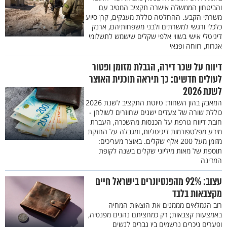
והביטחון הממשלה אישרה תקציב המטיב עם
משרתי הקבע. ההחלטה כוללת מענקים, קרן סיוע
כלכלי ורגשי למשרתים ולבני משפחותיהם, ארנק
דיגיטלי אישי בשווי אלפי שקלים שישמש לתשלומי
אגרות, רווחה ופנאי
דיווח על שכר דירה, הגבלת מזומן ופטור
לעולים חדשים: כך תיראה תוכנית האוצר
לשנת 2026
המאבק בהון השחור: טיוטת התקציב לשנת 2026
כוללת שורה של צעדים ישנים שחוזרים לשולחן -
חובת דיווח גורפת על הכנסות מהשכרה, העברת
מידע מפלטפורמות דיגיטליות, ומגבלה על החזקת
מזומן מעל 200 אלף שקלים. באוצר מעריכים:
תוספת של מאות מיליוני שקלים בשנה לקופת
המדינה
עצוב: 92% מהפנסיונרים בישראל חיים
מקצבאות בלבד
רוב הגמלאים מממנים את הוצאות המחיה
באמצעות קצבאות; רק כמחציתם נהנים מפנסיה,
ופערים ניכרים נרשמים בין גברים לנשים