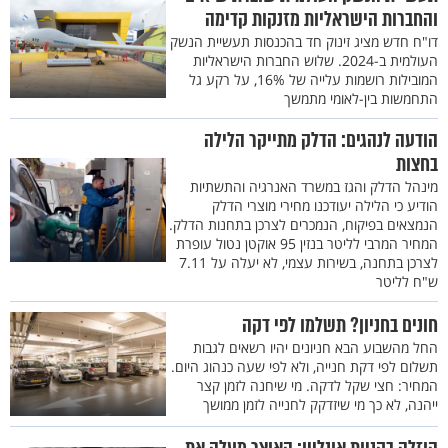
והחברות הישראליות מזנקות קדימה
דו"ח חדש מציג זינוק חד בהכנסות תעשיית הנשק
העולמית ב-2024. שלוש החברות הישראליות
המובילות רושמות עלייה של 16%, על רקע גל
התחמשות בין-לאומי מתמשך
הודעה לנהגים: הדלק מתייקר הלילה
בחצות
מינהל הדלק והגז במשרד האנרגיה והתשתיות
הודיע כי הלילה יעודכנו מחירי מוצרי הדלק
הנמצאים בפיקוח, הנמכרים לצרכן בתחנות הדלק.
המחיר המרבי לליטר בנזין 95 אוקטן נטול עופרת
לצרכן בתחנה, בשירות עצמי, לא יעלה על 7.11
ש"ח לליטר
חונים בחניון? תשלמו לפי דקה
החל מהשבוע הבא חניונים יהיו רשאים לגבות
תשלום לפי דקת חנייה, ולא לפי שעה כנהוג היום.
המחיר: חצי שקל לדקה. מי שיחנה לזמן קצר
ייהנה, לא כך מי שיזדקק לחנייה לזמן ממושך