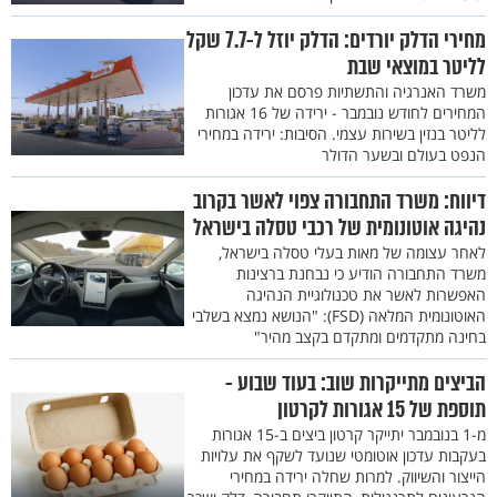
מחירי הדלק יורדים: הדלק יוזל ל-7.7 שקל
לליטר במוצאי שבת
משרד האנרגיה והתשתיות פרסם את עדכון
המחירים לחודש נובמבר - ירידה של 16 אגורות
לליטר בנזין בשירות עצמי. הסיבות: ירידה במחירי
הנפט בעולם ובשער הדולר
דיווח: משרד התחבורה צפוי לאשר בקרוב
נהיגה אוטונומית של רכבי טסלה בישראל
לאחר עצומה של מאות בעלי טסלה בישראל,
משרד התחבורה הודיע כי נבחנת ברצינות
האפשרות לאשר את טכנולוגיית הנהיגה
האוטונומית המלאה (FSD): "הנושא נמצא בשלבי
בחינה מתקדמים ומתקדם בקצב מהיר"
הביצים מתייקרות שוב: בעוד שבוע -
תוספת של 15 אגורות לקרטון
מ-1 בנובמבר יתייקר קרטון ביצים ב-15 אגורות
בעקבות עדכון אוטומטי שנועד לשקף את עלויות
הייצור והשיווק. למרות שחלה ירידה במחירי