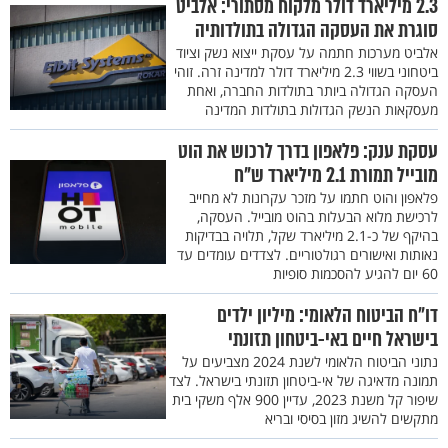
2.3 מיליארד דולר מלקוח מסתורי: אלביט
סוגרת את העסקה הגדולה בתולדותיה
אלביט מערכות חתמה על עסקת ייצוא נשק וציוד
ביטחוני בשווי 2.3 מיליארד דולר למדינה זרה. זוהי
העסקה הגדולה ביותר בתולדות החברה, ואחת
מעסקאות הנשק הגדולות בתולדות המדינה
עסקת ענק: פלאפון בדרך לרכוש את הוט
מובייל תמורת 2.1 מיליארד ש"ח
פלאפון והוט חתמו על מזכר עקרונות לא מחייב
לרכישת מלוא הבעלות בהוט מובייל. העסקה,
בהיקף של כ-2.1 מיליארד שקל, תלויה בבדיקות
נאותות ואישורים רגולטוריים. לצדדים עומדים עד
60 יום להגיע להסכמות סופיות
דו״ח הביטוח הלאומי: מיליון ילדים
בישראל חיים באי-ביטחון תזונתי
נתוני הביטוח הלאומי לשנת 2024 מצביעים על
תמונה מדאיגה של אי-ביטחון תזונתי בישראל. לצד
שיפור קל משנת 2023, עדיין 900 אלף משקי בית
מתקשים להשיג מזון בסיסי ובריא