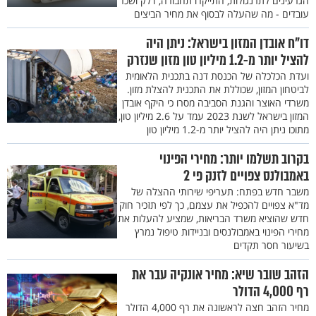
הגרעינים לתרנגולות, התייקרו תחבורה, דלק ושכר
עובדים - מה שהעלה לבסוף את מחיר הביצים
דו"ח אובדן המזון בישראל: ניתן היה
להציל יותר מ-1.2 מיליון טון מזון שנזרק
ועדת הכלכלה של הכנסת דנה בתכנית הלאומית
לביטחון המזון, שכוללת את התכנית להצלת מזון.
משרדי האוצר והגנת הסביבה מסרו כי היקף אובדן
המזון בישראל לשנת 2023 עמד על 2.6 מיליון טון,
מתוכו ניתן היה להציל יותר מ-1.2 מיליון טון
בקרוב תשלמו יותר: מחירי הפינוי
באמבולנס צפויים לזנק פי 2
משבר חדש בפתח: תעריפי שירותי ההצלה של
מד"א צפויים להכפיל את עצמם, כך לפי תזכיר חוק
חדש שהוציא משרד הבריאות, שמציע להעלות את
מחירי הפינוי באמבולנסים ובניידות טיפול נמרץ
בשיעור חסר תקדים
הזהב שובר שיא: מחיר אונקיה עבר את
רף 4,000 הדולר
מחיר הזהב חצה לראשונה את רף 4,000 הדולר