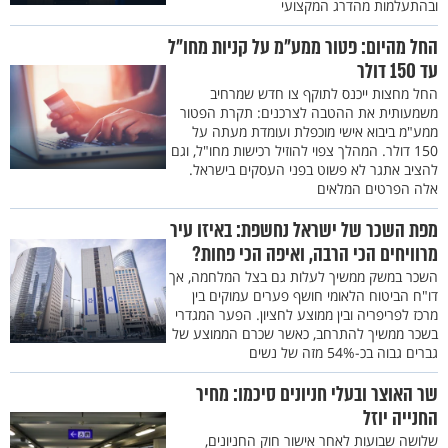
ובהתעלמות מהדרג המקצועי
החל מהיום: פטור ממע״מ על קניות מחו״ל
עד 150 דולר
החל מחצות ייכנס לתוקף צו חדש שמרחיב
משמעותית את ההטבה לצרכנים: תקרת הפטור
ממע"מ ביבוא אישי מוכפלת ועומדת מעתה על
150 דולר. המהלך צפוי להוזיל רכישות מחו"ל, וגם
להציב אתגר לא פשוט בפני העסקים בישראל.
אלה הפרטים המלאים
מפת השכר של ישראל נחשפת: באיזו עיר
מרוויחים הכי הרבה, ואיפה הכי פחות?
השכר במשק ממשיך לעלות גם בצל המלחמה, אך
דו"ח הביטוח הלאומי חושף פערים עמוקים בין
מרכז לפריפריה ובין ממוצע לחציון. הפער המגדרי
בשכר ממשיך להתרחב, כאשר שכרם הממוצע של
גברים גבוה בכ-54% מזה של נשים
שר האוצר ובעלי חניונים סיכמו: מחיר
החנייה יוזל
שלושה שבועות לאחר אישור חוק החניונים,