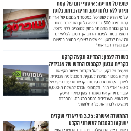
שופרסל מודיעה: איסוף יזום של קמח
תירס ללא גלוטן עקב חריגה ברמת גלוטן
על פי הודעת שופרסל, במספר מצומצם של אריזות
קמח תירס 500 גרם ללא גלוטן התגלתה כמות
גלוטן גבוהה מהמותר בחוק למוצרים ללא גלוטן.
המוצר בטוח לציבור הרחב אך מסוכן לצליאקים
ורגישים לגלוטן: "פועלים לאיסוף המוצר בתיאום
עם משרד הבריאות"
בשורה לצפון: המדינה תקצה קרקע
בקריית טבעון לקמפוס החדש של אנבידיה
מועצת מקרקעי ישראל מקדמת אישור הקצאת
קרקע בפטור ממכרז לענקית הטכנולוגיה אנבידיה,
לצורך הקמת מרכז פיתוח בקריית טבעון בהיקף של
כ-160 אלף מ"ר. הקמפוס יאכלס למעלה מ-8,000
עובדים ויחזק את מעמד הצפון כמוקד הייטק
בינלאומי. מאנבידיה נמסר בתגובה: "החברה
ממשיכה לבחון את כל החלופות"
הממשלה אישרה: 3.25 מיליארדי שקלים
יושקעו בהטבות למשרתי הקבע
ביוזמת ראש הממשלה בנימין נתניהו ושרי האוצר