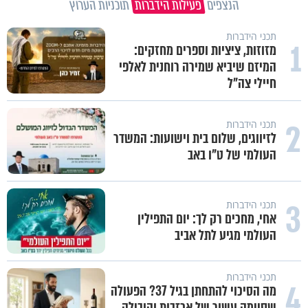
הנצפים
פעילות הידברות
תוכניות הערוץ
תכני הידברות
1
מזוזות, ציציות וספרים מחזקים:
המיזם שיביא שמירה רוחנית לאלפי
חיילי צה"ל
2
תכני הידברות
לזיווגים, שלום בית וישועות: המשדר
העולמי של ט"ו באב
3
תכני הידברות
אחי, מחכים רק לך: יום התפילין
העולמי מגיע לתל אביב
תכני הידברות
4
מה הסיכוי להתחתן בגיל 37? הפעולה
שסיימה עשור של אכזבות והובילה