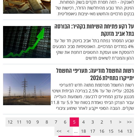
לאונקיה - רמה חסרת תקדים בשוק הסחורות.
הזינוק החד נובע מהיחלשות הדולר, רכישות של
בנקים מרכזיים והחשש מאי-יציבות גיאופוליטית
על רקע פתיחת השיחות בקהיר: הבורסה
בתל אביב מזנקת
שבוע המסחר נפתח בתל אביב בזינוק חד של עד
4% במדדים המרכזיים. האופטימיות סביב המגעים
להפסקת אש ועסקת החטופים דוחפת את שוקי
ההון והמט"ח לשיאים חדשים
רשות החשמל מודיעה: תעריפי החשמל
יתייקרו בתחילת 2026
רשות החשמל מפרסמת מתווה חדש לתעריפי
2026: עלייה של עד 2.5% בצריכה הביתית ושינוי
מנגנון עדכון המחירים לרבעוני. משמעות העלייה
עבור הצרכן הביתי נאמדת בטווח של 5.9 עד 11.8
שקלים. הגובה הסופי ייקבע לאחר שימוע ציבורי
12
11
10
9
8
7
6
5
4
3
2
1
<
<<
>>
>
...
18
17
16
15
14
13