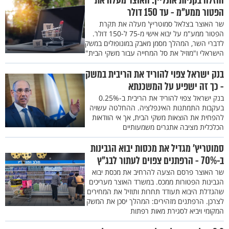
הוזלה בקניות אונליין: האוצר מעלה את
הפטור ממע"מ - עד 150 דולר
שר האוצר בצלאל סמוטריץ' מעלה את תקרת
הפטור ממע"מ על יבוא אישי מ-75 ל-150 דולר.
לדברי השר, המהלך מסמן מאבק במונופולים במשק
הישראלי ו"מוזיל את סל המחייה עבור משקי הבית"
בנק ישראל צפוי להוריד את הריבית במשק
- כך זה ישפיע על המשכנתא
בנק ישראל צפוי להוריד את הריבית ב-0.25%
בעקבות התמתנות האינפלציה. ההחלטה עשויה
להפחית את הוצאות משקי הבית, אך אי הוודאות
הכלכלית מציבה אתגרים משמעותיים
סמוטריץ׳ מגדיל את מכסות יבוא הגבינות
ב-70% - הרפתנים צפוים לעתור לבג״ץ
שר האוצר פרסם הצעה להרחיב את מכסת יבוא
הגבינות הפטורות ממכס. במשרד האוצר מעריכים
שהגדלת היבוא תעודד תחרות ותוזיל את המחירים
לצרכן. הרפתנים מזהירים: המהלך יסכן את המשק
המקומי ויביא לסגירת מאות רפתות