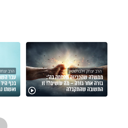
הרב יצחק זילברשטיין
הרב יצחק 
ממשלה שהכריזה מלחמה בה’:
עבר השתל
גזרה אחר גזרה – מה עושים?! זו
בכף היד 
התשובה שהתקבלה
ואשתו נג