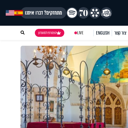
מתחזקים? דברו איתנו
צור קשר
ENGLISH
LIVE
הצטרפו למועדון