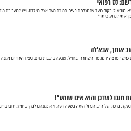
שם: נס רפואי
א ומודיע לי בקול רועד שנתגלתה בעיה חמורה מאד אצל היולדת, ויש להעבירה מיד
ן אותי לגרוע ביותר"
ב אותך, אבא’לה
כאשר פרצה 'המגיפה השחורה' בחו"ל, ופגעה ברבבות גויים, ניצלו היהודים ממנה ב
 חובו לשדכן והוא אינו שומע"!
 נפקד. ברכתו של הרב הגדול היתה בשפה רפה, ולא כמנהגו לברך בחמימות ובדברים