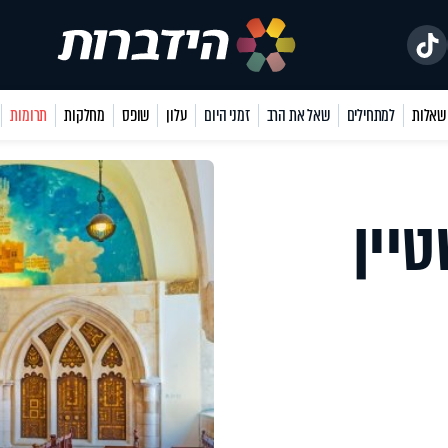
למתחילים
שאל את הרב
זמני היום
עלון
שופס
מחלקות
תרומות
יין