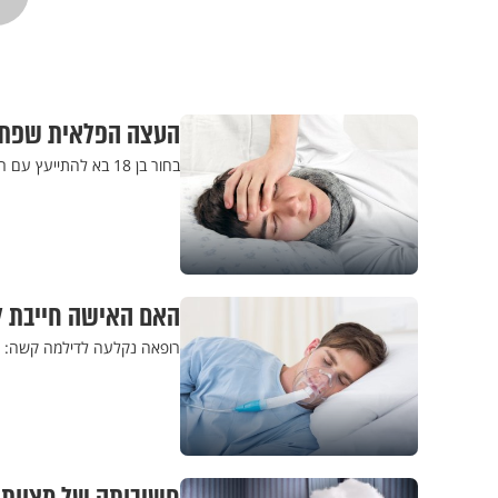
העצה הפלאית שפתר
בחור בן 18 בא להתייעץ עם רופא על בעיית ההרטבה ממנה סבל. הרופא הציע פתרון רוחני – שאכן פעל את פעולתו
האם האישה חייבת ל
רופאה נקלעה לדילמה קשה: 