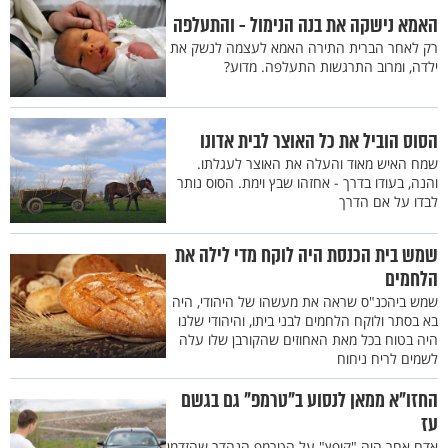
האמא נישקה את בנה הנימול - והתעלפה
רק לאחר הברית התירה האמא לעצמה לנשק את
ילדה, ומרוב התרגשות התעלפה. מדוע?
הסוס הוביל את כל האוצר לבית אדונו
שמח האיש מאוד והעלה את האוצר לעגלתו.
והנה, בעודו בדרך - אחזהו שבץ וימת. הסוס נותר
לבדו על אם הדרך
שמש בית הכנסת היה לוקח מדי לילה את
הלחמים
שמש ביהכנ"ס שראה את מעשהו של היהודי, היה
בא בסתר ולוקח הלחמים לבני ביתו, והיהודי שלנו
היה בטוח בכל מאת האחוזים שהקורבן שלו עלה
לשמים לריח ניחוח
החזו"א ממאן לנסוע ב"טרמפ" גם בגשם
עז
אדם אחר היה "קופץ" על הטרמפ הנהדר שהזדמן