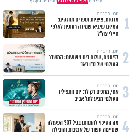
הנצפים
פעילות הידברות
תוכניות הערוץ
תכני הידברות
1
מזוזות, ציציות וספרים מחזקים:
המיזם שיביא שמירה רוחנית לאלפי
חיילי צה"ל
2
תכני הידברות
לזיווגים, שלום בית וישועות: המשדר
העולמי של ט"ו באב
3
תכני הידברות
אחי, מחכים רק לך: יום התפילין
העולמי מגיע לתל אביב
תכני הידברות
4
מה הסיכוי להתחתן בגיל 37? הפעולה
שסיימה עשור של אכזבות והובילה