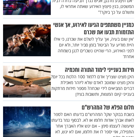
"אם תימָּנע מלנגן, אגיש נגדך תביעה גדולה לבית
המשפט, בגין פיצוץ האירוע שאתה אחראי לו,
ותשלם על כך ביוקר!"
כמניין משתתפים הגיעו לאירוע, אך אנשי
התזמורת תבעו את שכרם
'אין שום בעיה, אך עליך לשלם את שכרנו, כי אילו
היית מודיע על הביטול בזמן סביר יותר, ולא יום
לפני האירוע, הרי שהיינו נשכרים לנגן בשמחה
אחרת'
חידות בענייני לימוד התורה וחכמיה
היכן מצינו שצריך אדם ללמוד 100 הלכות בכל יום?
והיכן מצינו שמוטב לאדם שלא ליזהר מאכילת
דברים המביאים לידי שכחה? מספר חידות מרתקות
בענייני קיום המצוות, ותשובות בצידן
חלום הפלא של המהרש"ם
בשבת בבוקר שקל המהרש"ם בדעתו האם לספר
לאותו אברך אודות חלומו או לא. לבסוף גמר בדעתו
שיעשה לעצמו סימן – אם יגש אליו האברך אחר
התפילה, אזי יספר לו את חלומו, ואם לא יגש, לא