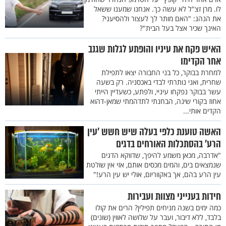
לו. מרן זצ"ל לא עשה כך. אנחנו שמענו ששאל
את הנהג: "האם מותר לך לעצור ולהסיעני?
האינך שכיר אצל בעל הבית"?
האיש פקח את עיניו והופתע לגלות שגנב
אחר הקדימו
למחרת בבוקר, כל בני החבורה יצאו לתפילת
שחרית, ואני נותרתי לבדי באכסניה. רק בשעה
עשר בבוקר נפקחו עיניי, ולפתע, כשעדיין הייתי
אחוז בקורי שינה, הבחנתי לתדהמתי שמאן-דהוא
הקדים אותי...
האשה טוענת כלפי בעלה שיש חשש ’עין
הרע’ בהסתכלות האורחים בדגים
"אדרבה, מכאן משמע להיפך, שדווקא הדגים
שנמצאים בים, והמים מכסים אותם, אזי אין שולטת
עין הרע בהם, אך באקווריום, אולי יש עין הרע!"
חידות בענייני מצוות ועבירות
כמה ימים בשנה מניחים תפילין? הרים את קולו
בלבד, ללא דיבור, ועבר על שלושה לאווין (שונים)