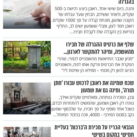
בהגרלה
והנה, ביום שישי אחד, ראובן ביצע רכישה ב-500
שקלים, ולאחר ששילם, הבחין שעל עגלתו של
הקונה שמעון, מונחת קבלה על סך 1000 שקלים.
ראובן חמד לצון, ומבלי ששמעון ישים לב, החליף
בזריזות בין הקבלה שלו לקבלת חבירו...
שלף את כרטיס ההגרלה של חבירו
מהאשפה, ומיהר להתקשר לארגון...
"מכיון שכבר התייאשת מהאופניים לגמרי, שהרי
הפקרת את הכרטיס וזרקת אותו לפח, והאופניים
הגיעו לכאן רק מכוחי – ממילא הן שייכות לי!"
שכח שמינה את ראובן לרכוש עבורו ’חתן
תורה’, ומינה גם את שמעון
ובכן, המכירה נפתחה, ומאלפיים שקלים ואילך,
נותרו רק ראובן ושמעון, שהמשיכו להתחרות לבדם,
כשכל אחד מוסיף על סך חבירו, עד שלבסוף שמעון
נקב בסכום המירבי - 4000, וזכה בכיבוד המיוחל...
הגבאי הכריז על מכירת ה’ברכות’ בעליית
חמישי במקום בשישי