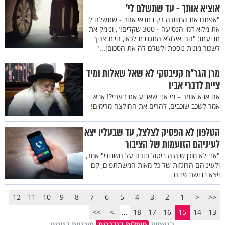
אוציא אותך - עד שתשלם לי’
"אפתח את המזוודה רק בתנאי אחד - שתשלם לי
את מלוא דמי הנסיעה - 300 שקלים!", ונימק את
תביעתו: "הרי אילולא התגנבת לכאן, היית צריך
לשכור מונית נוספת ולשלם לה את הסכום!..."
מרן הגר"ח קניבסקי לא שאל שאלות ומיד
ציית לדברי אביו
אם אבא אומר – מי אני שאביע את דעתי?! אבא
אמר לשכב שוכבים, להרים את החולצה מרימים!
הטלפון לא הפסיק לצלצל, עד שבעליו יצא
לעיניהם הזועמות של הציבור
"אני לא מוכן שיהיה ביטול תורה על חשבוני" אמר,
ולעיניהם הרוגזות של כל מאות המשתתפים, קם
ויצא בבושת פנים
12
11
10
9
8
7
6
5
4
3
2
1
<
<<
>>
>
...
18
17
16
15
14
13