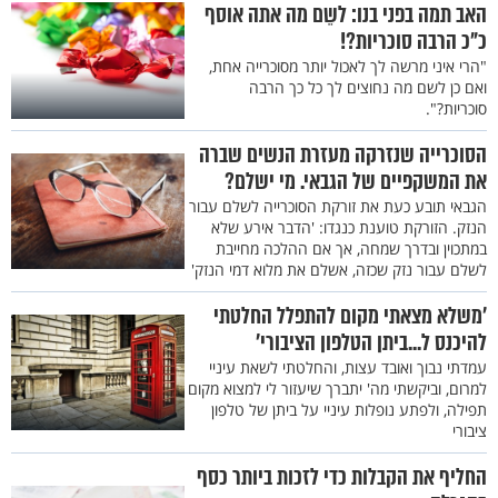
האב תמה בפני בנו: לשֵם מה אתה אוסף
כ"כ הרבה סוכריות?!
"הרי איני מרשה לך לאכול יותר מסוכרייה אחת,
ואם כן לשם מה נחוצים לך כל כך הרבה
סוכריות?".
הסוכרייה שנזרקה מעזרת הנשים שברה
את המשקפיים של הגבאי. מי ישלם?
הגבאי תובע כעת את זורקת הסוכרייה לשלם עבור
הנזק. הזורקת טוענת כנגדו: 'הדבר אירע שלא
במתכוין ובדרך שמחה, אך אם ההלכה מחייבת
לשלם עבור נזק שכזה, אשלם את מלוא דמי הנזק'
’משלא מצאתי מקום להתפלל החלטתי
להיכנס ל...ביתן הטלפון הציבורי’
עמדתי נבוך ואובד עצות, והחלטתי לשאת עיניי
למרום, וביקשתי מה' יתברך שיעזור לי למצוא מקום
תפילה, ולפתע נופלות עיניי על ביתן של טלפון
ציבורי
החליף את הקבלות כדי לזכות ביותר כסף