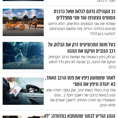
יספר לו כלום
רב הקהילה נדהם לגלות שאל כרכרת
הסוסים הצטרפו עוד שני מתפללים
שאלתי את שני הנוסעים החדשים, 'הלא הייתם
מגיעים בהליכה רגלית, ומה פתאום הצטרפתם
לנסיעה בעגלה?!'
בעל חנות התכשיטים זרק את הבלוק על
רכב הגנבים ועיקם את ההגה
הבלוק ניפץ בעוצמה את שמשת הרכב הקדמית,
ועיקם את ההגה, כך שכעת לא ניתן כלל לנסוע
ברכב
לאחר ששמעון ניפץ את פנס הרכב האחד,
בא יהודה וניפץ את השני
ומה קרה כעת? באותו ערב, שכן נוסף, יהודה שמו,
פגע בטעות ברכבו של ראובן! היכן? ב...פנס
השמאלי! גם יהודה התחייב לראובן 'אשלם את
מלוא הנזק'.
הנהג הודיע לבחור שהתחבא במזוודה: ’לא