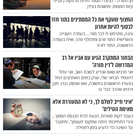
מן התורה - הכיצד? מספר חידות מרתקות בענייני
קיום המצוות, ותשובות בצידן
החצוף שעקף את כל הממתינים בתור חזר
לבסוף להיות אחרון
והנה, מתרחש לו דבר מוזר... בעמדה השנייה
והשלישית התור זורם ומתחלף מהר, ואילו בעמדה
הראשונה, התור לא זז
הבחור המתקרב הגיע עם אביו אל רב
המדרשה ל’דין תורה’
אני מרגיש שאם אכריע לטובת האב, אני עלול
להפסיד הבחור שלי, שרק בימים האחרונים החל
בצעדיו הראשונים בתשובה, ואם אפסוק נגדו, יתכן
וירגיש שהרב 'בגד' בו
’איני חייב לשלם לך, כי לא התעוררת אלא
מאימת הטילים’
כעבור דקות ספורות, הגעת לבית הכנסת הסמוך...
והרי התחייבותי היתה שתקום 'מעצמך', ותתגבר
על השינה כדי להגיע בזמן לתפילה