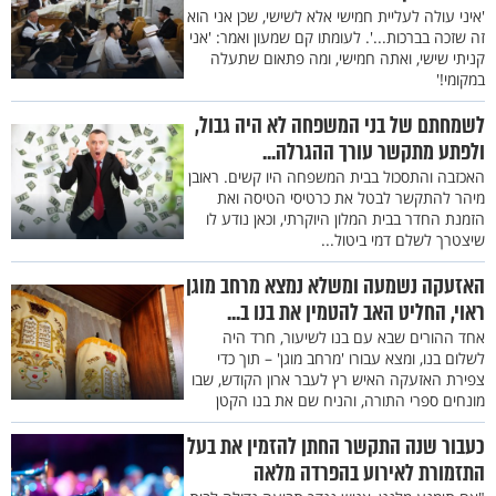
'איני עולה לעליית חמישי אלא לשישי, שכן אני הוא
זה שזכה בברכות...'. לעומתו קם שמעון ואמר: 'אני
קניתי שישי, ואתה חמישי, ומה פתאום שתעלה
במקומי!'
לשמחתם של בני המשפחה לא היה גבול,
ולפתע מתקשר עורך ההגרלה...
האכזבה והתסכול בבית המשפחה היו קשים. ראובן
מיהר להתקשר לבטל את כרטיסי הטיסה ואת
הזמנת החדר בבית המלון היוקרתי, וכאן נודע לו
שיצטרך לשלם דמי ביטול...
האזעקה נשמעה ומשלא נמצא מרחב מוגן
ראוי, החליט האב להטמין את בנו ב...
אחד ההורים שבא עם בנו לשיעור, חרד היה
לשלום בנו, ומצא עבורו 'מרחב מוגן' – תוך כדי
צפירת האזעקה האיש רץ לעבר ארון הקודש, שבו
מונחים ספרי התורה, והניח שם את בנו הקטן
כעבור שנה התקשר החתן להזמין את בעל
התזמורת לאירוע בהפרדה מלאה