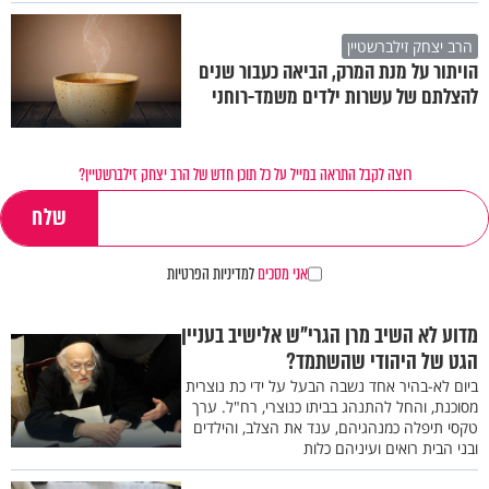
הרב יצחק זילברשטיין
הויתור על מנת המרק, הביאה כעבור שנים
להצלתם של עשרות ילדים משמד-רוחני
רוצה לקבל התראה במייל על כל תוכן חדש של הרב יצחק זילברשטיין?
אני מסכים
למדיניות הפרטיות
מדוע לא השיב מרן הגרי"ש אלישיב בעניין
הגט של היהודי שהשתמד?
ביום לא-בהיר אחד נשבה הבעל על ידי כת נוצרית
מסוכנת, והחל להתנהג בביתו כנוצרי, רח"ל. ערך
טקסי תיפלה כמנהגיהם, ענד את הצלב, והילדים
ובני הבית רואים ועיניהם כלות