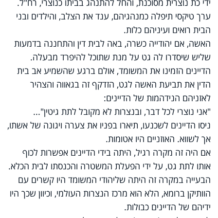
ידי כת נוצרית מסוכנת, והחל להתנהג בביתו כנוצרי, רח"ל.
ערך טיקסי תיפלה כמנהגיהם, ענד את הצלב, והילדים ובני
הבית רואים ועיניהם כלות.
האשה, אם יהודייה כשרה, באה לבית דין והתחננה בדמעות
שליש שיסדרו לה גט על מנת שתוכל להיפרד מבעלה.
הדיינים הזמינו את המשומד, אולם ברגע שהשמיע אב בית
הדין את תביעת האשה לגט, הזדקף זה בגאווה והצהיר
לאזניהם הנידהמות של הדיינים:
"אני נוצרי לכל דבר, ובנצרות לא מקובל לתת גיטין"...
ניסו הדיינים לשכנעו, תיארו בפניו את צערה ויגונה של אשתו,
אך לשווא. האוזניים היו אטומות.
אם היה זה מקרה רגיל, היתה בידי הדיינים אפשרות לכוף
אותו לתת גט, על ידי הפעלת המשטרה והכנסתו לבית הכלא.
הבעייה במקרה זה היתה שליהודי המשומד היו קשרים עם
הוותיקן ברומא, הלא הוא מרכז הנצרות העולמי, וכיוון שכך היו
ידיהם של הדיינים כבולות.