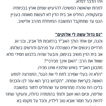
ויהי הדבר לפלא.
למרות שהאשה המשיכה להרעיש שמים וארץ בבכיותיה
ובזעקותיה, החליט אב בית הדין לא לעשות מאומה בעניין
הגט עד שתתקבל התשובה המיוחלת מהרב אלישיב.
"נס גדול עשה לי אלוקים"
והנה, יום אחד הולך האב"ד ברחובות תל אביב, ובני זוג
חרדיים ניגשים אליו כשצהלה על פניהם ודורשים בשלומו.
אב בית הדין משיב בנימוס, והבעל שהיה בלבוש חסידי מלא
שואל את הרב: "האם אינך מכירני"?
מתבונן האב"ד באיש שלפניו ואינו מכירו.
"הלא זה בעלי שסירב לתת לי את הגט", התפרצה לפתע
האשה בקריאת שמחה. "הקדוש ברוך הוא עזר לנו והכניס
בליבו רוח טהרה ממרומים עד שהחליט לחזור בתשובה
שלימה, וכיום הוא יושב ולומד בהתמדה גדולה, והעיקר שחזר
להיות בעל מסור ואבא טוב לילדיו, והכל על מקומו בא