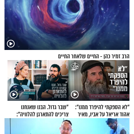
הרב זמיר כהן - החיים שלאחר החיים
"לא הספקתי להיפרד ממנו":
"שבר גדול. הבנו שאנחנו
אהוד אריאל על אביו, מאיר
צריכים להתארגן להלוויה":
אריאל ז"ל
זוגיות במבחן, הפעם עם מרים
וגד דנינו