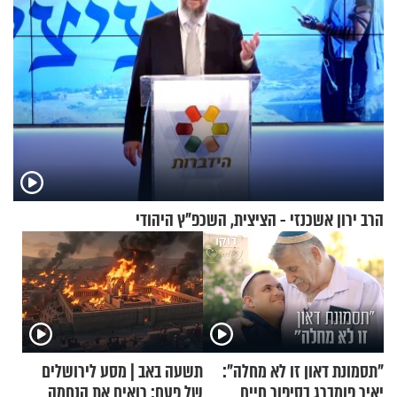
הרב ירון אשכנזי - הציצית, השכפ"ץ היהודי
"תסמונת דאון זו לא מחלה":
תשעה באב | מסע לירושלים
יאיר פומברג בסיפור חיים
של פעם: רואים את הנחמה