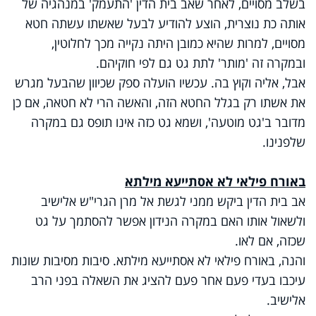
בשלב מסויים, לאחר שאב בית הדין 'התעמק' במנהגיה של
אותה כת נוצרית, הוצע להודיע לבעל שאשתו עשתה חטא
מסויים, למרות שהיא כמובן היתה נקייה מכך לחלוטין,
ובמקרה זה 'מותר' לתת גט גם לפי חוקיהם.
אבל, אליה וקוץ בה. עכשיו הועלה ספק שכיוון שהבעל מגרש
את אשתו רק בגלל החטא הזה, והאשה הרי לא חטאה, אם כן
מדובר ב'גט מוטעה', ושמא גט כזה אינו תופס גם במקרה
שלפנינו.
באורח פילאי לא אסתייעא מילתא
אב בית הדין ביקש ממני לגשת אל מרן הגרי"ש אלישיב
ולשאול אותו האם במקרה הנידון אפשר להסתמך על גט
שכזה, אם לאו.
והנה, באורח פילאי לא אסתייעא מילתא. סיבות מסיבות שונות
עיכבו בעדי פעם אחר פעם להציג את השאלה בפני הרב
אלישיב.