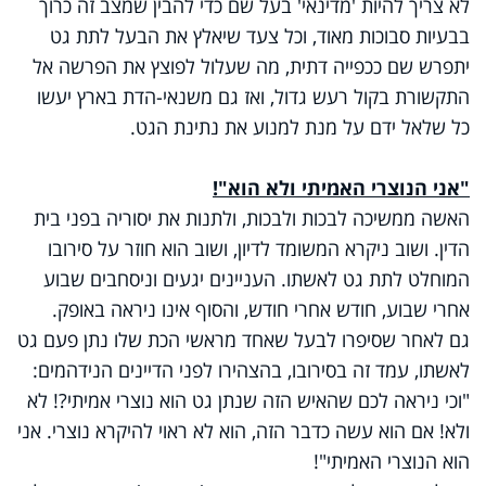
לא צריך להיות 'מדינאי' בעל שם כדי להבין שמצב זה כרוך
בבעיות סבוכות מאוד, וכל צעד שיאלץ את הבעל לתת גט
יתפרש שם ככפייה דתית, מה שעלול לפוצץ את הפרשה אל
התקשורת בקול רעש גדול, ואז גם משנאי-הדת בארץ יעשו
כל שלאל ידם על מנת למנוע את נתינת הגט.
"אני הנוצרי האמיתי ולא הוא"!
האשה ממשיכה לבכות ולבכות, ולתנות את יסוריה בפני בית
הדין. ושוב ניקרא המשומד לדיון, ושוב הוא חוזר על סירובו
המוחלט לתת גט לאשתו. העניינים יגעים וניסחבים שבוע
אחרי שבוע, חודש אחרי חודש, והסוף אינו ניראה באופק.
גם לאחר שסיפרו לבעל שאחד מראשי הכת שלו נתן פעם גט
לאשתו, עמד זה בסירובו, בהצהירו לפני הדיינים הנידהמים:
"וכי ניראה לכם שהאיש הזה שנתן גט הוא נוצרי אמיתי?! לא
ולא! אם הוא עשה כדבר הזה, הוא לא ראוי להיקרא נוצרי. אני
הוא הנוצרי האמיתי"!