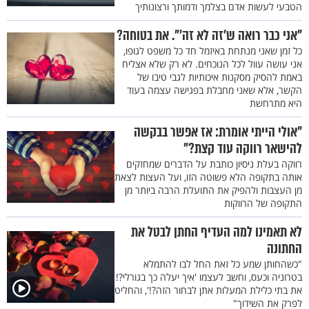
הטבעי לעשות אדם בצלמך ודמותך ורצונותיך
"אני כבר רואה ש'זה לא זה'". את בטוחה?
כל זמן שאני מנתחת באיזמל חד כל משפט לגופו,
אני עושה עוול לכל הנוכחים. לא רק שלא אצליח
באמת להסיק מסקנות איכותיות לגבי טיבו של
הקשר, אלא שאני מחבלת בפגישה עצמה בעוד
היא מתרחשת
"אולי הייתי אומרת: אז אפשר בבקשה
להישאר רווקה עוד קצת?"
רווקה בעלת ניסיון כותבת על הדברים שמחזקים
אותה בתקופה הלא פשוטה הזו, ועל העצות לצאת
מן העצבות ולהפיק את התועלת הרבה ביותר מן
התקופה של הרווקות
לא תאמינו למה העדיף החתן לבטל את
החתונה
"כשהחותן שמע כל זאת החל לבו להתמלא
בטרוניה וכעס, וחשב לעצמו 'איך יעלה כך בגורלי?!
את בתי כלילת המעלות אתן לבחור הזה?!', והחליט
לפרק את השידוך"