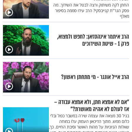
החתן לקה משיתוק ורצה לבטל את השידוך. מה
פסק הגר"ח קנייבסקי? הרב עידו סממה בסיפור
מאלף
הרב איתמר אינהסזאן: לחפש ולמצוא,
פרק 1 - שיטת השידוכים
הרב אייל אונגר - מי מתחתן ראשון?
"אם לא אמצא חתן, ולא אמצא עבודה –
אז לעולם לא אהיה מאושרת?"
בגיל 30 מצאה את עצמה שירה במשבר כפול ובלי
כלום ממש. מתוך הדיכאון העמוק עלו במוחה
שאלות הגיוניות על מהות האושר וסיבת החיים. כך,