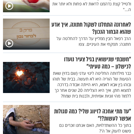
ולטייל קצת נדהמנו לראות לא פחות ולא יותר את
ה..."
לאחרונה התחלנו לשקול חתונה. איך אדע
שהוא הבחור הנכון?
הרב רפאל רובין ממליץ על הדרך להחלטה על
חתונה: תפקחי את העיניים. צפו
"חשבתי שנישואין בגיל צעיר נועדו
לכישלון – כמה טעיתי"
כבר מילדותה החליטה לינוי עדני (שם בדוי) שאת
הטעות של הוריה היא לא תעשה. בבית של תוהו
ובוהו בין אבא לאמא, היא הייתה אבודה בדרכה
למצוא חתן. איך היא הצליחה 20 שנים אחר כך
ללמוד מהי זוגיות אמיתית, ולבנות בית שמח?
"עד מתי אחכה לזיווג שלי? כמה סגולות
אפשר לעשות?!"
בתוך כל ההשתדלויות, האם אנחנו זוכרים גם
פשוט לזעוק אל ה'?