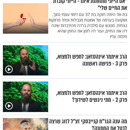
"אם הייתי מתחתנת איתו - הייתי קוברת
את החיים שלי"
בת-אל היתה רווקה בת 37 עם דימוי עצמי נמוך,
ושקועה בערמה של אמונות מגבילות ופחד מרווקות
נצחית. מפגש עם סילביה ברדה מהידברות שינה
לה את החיים, ועזר לה לזמן את החתן שהיא
חלמה עליו
הרב איתמר אינהסזאן: לחפש ולמצוא,
פרק 3 - פגישה ראשונה
הרב איתמר אינהסזאן: לחפש ולמצוא,
פרק 2 - מתי ניגשים לשידוך?
מה ענה הגר"ח קנייבסקי זצ"ל לזוג שרצה
לבטל את החתונה?