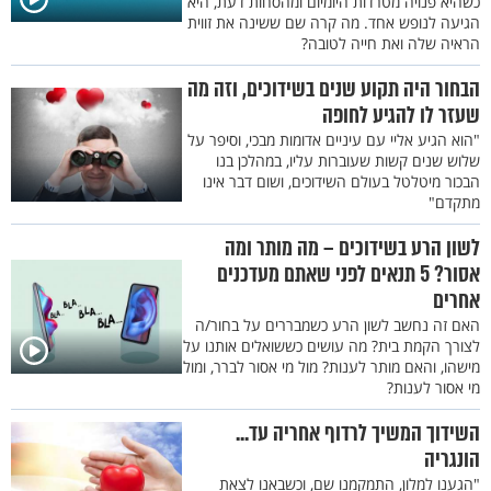
כשהיא פנויה מטרדות היומיום ומהסחות דעת, היא
הגיעה לנופש אחד. מה קרה שם ששינה את זווית
הראיה שלה ואת חייה לטובה?
הבחור היה תקוע שנים בשידוכים, וזה מה
שעזר לו להגיע לחופה
"הוא הגיע אליי עם עיניים אדומות מבכי, וסיפר על
שלוש שנים קשות שעוברות עליו, במהלכן בנו
הבכור מיטלטל בעולם השידוכים, ושום דבר אינו
מתקדם"
לשון הרע בשידוכים – מה מותר ומה
אסור? 5 תנאים לפני שאתם מעדכנים
אחרים
האם זה נחשב לשון הרע כשמבררים על בחור/ה
לצורך הקמת בית? מה עושים כששואלים אותנו על
מישהו, והאם מותר לענות? מול מי אסור לברר, ומול
מי אסור לענות?
השידוך המשיך לרדוף אחריה עד...
הונגריה
"הגענו למלון, התמקמנו שם, וכשבאנו לצאת