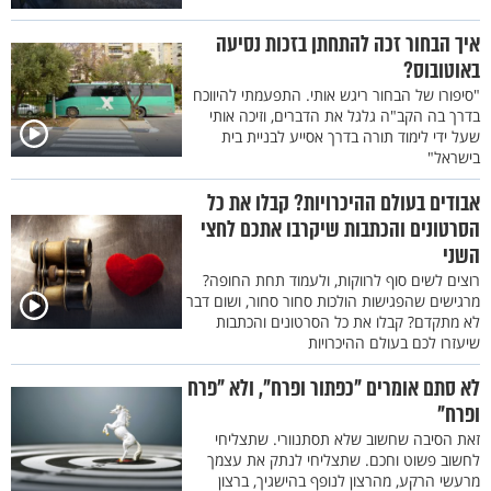
איך הבחור זכה להתחתן בזכות נסיעה
באוטובוס?
"סיפורו של הבחור ריגש אותי. התפעמתי להיווכח
בדרך בה הקב"ה גלגל את הדברים, וזיכה אותי
שעל ידי לימוד תורה בדרך אסייע לבניית בית
בישראל"
אבודים בעולם ההיכרויות? קבלו את כל
הסרטונים והכתבות שיקרבו אתכם לחצי
השני
רוצים לשים סוף לרווקות, ולעמוד תחת החופה?
מרגישים שהפגישות הולכות סחור סחור, ושום דבר
לא מתקדם? קבלו את כל הסרטונים והכתבות
שיעזרו לכם בעולם ההיכרויות
לא סתם אומרים "כפתור ופרח", ולא "פרח
ופרח"
זאת הסיבה שחשוב שלא תסתנוורי. שתצליחי
לחשוב פשוט וחכם. שתצליחי לנתק את עצמך
מרעשי הרקע, מהרצון לנופף בהישגיך, ברצון