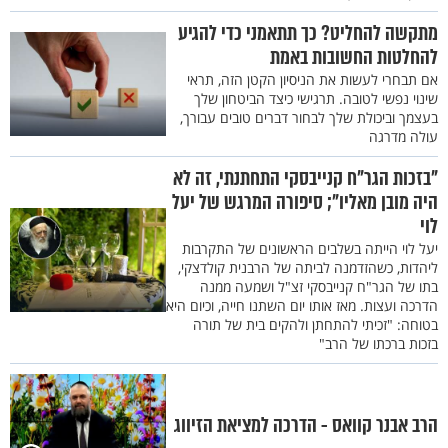
מתקשה להחליט? כך תתאמני כדי להגיע
להחלטות החשובות באמת
אם תבחרי לעשות את הניסיון הקטן הזה, תראי
שינוי נפשי לטובה. תרגישי כיצד הביטחון שלך
בעצמך וביכולת שלך לבחור דברים טובים עבורך,
עולה מדרגה
"בזכות הגר"ח קנייבסקי התחתנתי, זה לא
היה מובן מאליו"; סיפורה המרגש של יעל
לוי
יעל לוי הייתה בשלבים הראשונים של התקרבות
ליהדות, כשהזדמנה לביתה של הרבנית קולדצקי,
בתו של הגר"ח קנייבסקי זצ"ל ושמעה ממנה
הדרכה ועצות. מאז אותו יום השתנו חייה, וכיום היא
בטוחה: "זכיתי להתחתן ולהקים בית של תורה
בזכות ברכתו של הרב"
הרב אבנר קוואס - הדרכה למציאת הזיווג