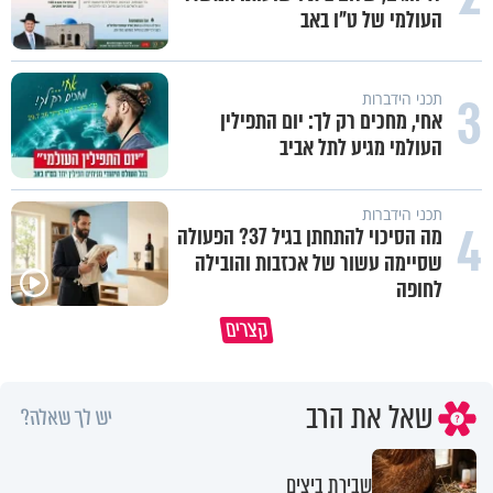
העולמי של ט"ו באב
3
תכני הידברות
אחי, מחכים רק לך: יום התפילין
העולמי מגיע לתל אביב
תכני הידברות
4
מה הסיכוי להתחתן בגיל 37? הפעולה
שסיימה עשור של אכזבות והובילה
לחופה
פותחים פתח קטן - ומקבלים עול
קצרים
תשתמש באהבה של השם לטובתך
עצום
שאל את הרב
יש לך שאלה?
שבירת ביצים