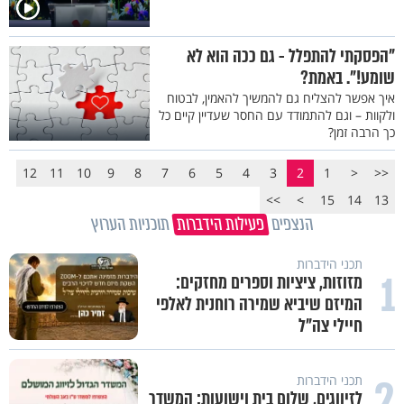
"הפסקתי להתפלל - גם ככה הוא לא
שומע!". באמת?
איך אפשר להצליח גם להמשיך להאמין, לבטוח
ולקוות – וגם להתמודד עם החסר שעדיין קיים כל
כך הרבה זמן?
12
11
10
9
8
7
6
5
4
3
2
1
<
<<
>>
>
15
14
13
הנצפים
פעילות הידברות
תוכניות הערוץ
תכני הידברות
1
מזוזות, ציציות וספרים מחזקים:
המיזם שיביא שמירה רוחנית לאלפי
חיילי צה"ל
2
תכני הידברות
לזיווגים, שלום בית וישועות: המשדר