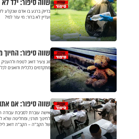
שווה סיפור: ילד לא ר
בדיוק ברגע בו אדם שנקלע לקש
ועדיין לא ברור: מי עזר למי?
שווה סיפור: החיוך 
זוג צעיר דואג לטפח ולהעניק
מתקדמים כלכלית ודואגים לכל
שווה סיפור: אם את
אישה עוברת לסביבת עבודה ח
לחינוך תורני, ומחליטה שלא ל
של הקב"ה – הקב"ה דואג לילד