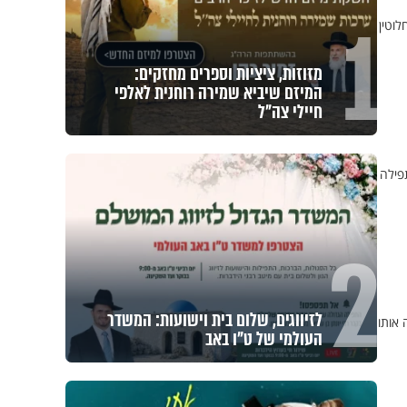
1
וטין
מזוזות, ציציות וספרים מחזקים:
המיזם שיביא שמירה רוחנית לאלפי
חיילי צה"ל
תפילה
2
לזיווגים, שלום בית וישועות: המשדר
 אותו
העולמי של ט"ו באב