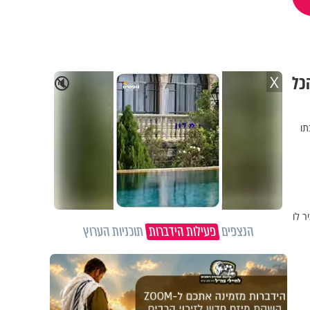
כל
X
🔇
תו
 לו
הנצפים
פעילות הידברות
תוכניות הערוץ