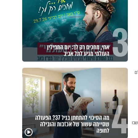
3
אחי, מחכים רק לך: יום התפילין
העולמי מגיע לתל אביב
ם
4
מה הסיכוי להתחתן בגיל 37? הפעולה
שבו
שסיימה עשור של אכזבות והובילה
לחופה