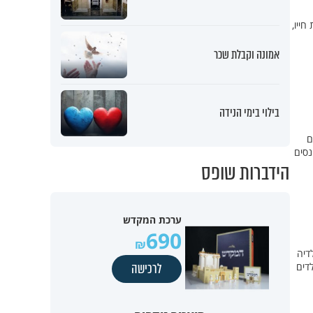
ייו,
אמונה וקבלת שכר
בילוי בימי הנידה
ם
נסים
הידברות שופס
ערכת המקדש
690
דיה
דים
לרכישה