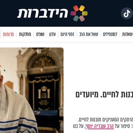
למתחילים
שאל את הרב
זמני היום
עלון
שופס
מחלקות
תרומות
נות לחיים. מיועדים
רתקים המעניקים תובנות לחיים.
: סיפור על
הרב עובדיה יוסף,
על בנו