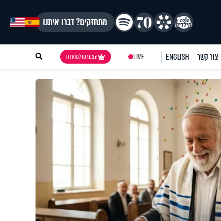
מתחזקים? דברו איתנו
צור קשר
ENGLISH
LIVE
הצטרפו למועדון