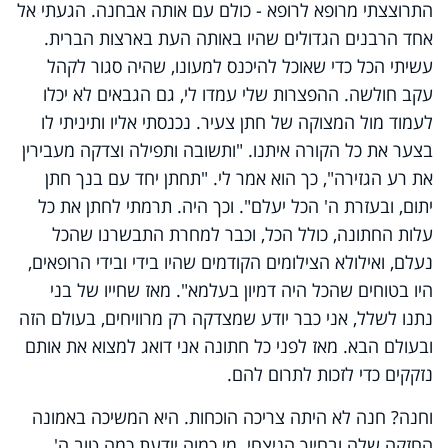
התרוצצתי מרופא לרופא - כולם עם אותה אבחנה. הגעתי אל
אחד הרבנים הגדולים שהיו באותה העת בארצות הברית.
עשיתי הכל כדי שאוכל להיכנס למעונו, שהיה סגור לקהל
עקב חולשה. ההפצרות שלי עמדו לי, גם הגבאים לא יכלו
לעמוד מול המצוקה של חתן צעיר. נכנסתי אליו ותיניתי לו
בצער את כל הקורה איתנו. "ותשובה ותפילה וצדקה מעבירין
את רע הגזירה", כך הוא אמר לי. "תחתן יחד עם בנך חתן
יתום, ובעזרת ה' הכל יעלם". וכך היה. תרמתי לחתן את כל
עלות החתונה, כולל הכל, וכבר למחרת התבשרנו שהכל
נעלם, ואילולא הצילומים הקודמים שהיו בידי ובידי הרופאים,
היו בטוחים שהכל היה דמיון בעלמא". מאז שחייו של בני
נתנו לשלל, אני כבר יודע שמצדקה רק מרוויחים, בעולם הזה
ובעולם הבא. מאז לפני כל חתונה אני דואג למצוא את אותם
נזקקים כדי לזכות לתרום להם.
וחנה? חנה לא היתה צריכה הוכחות. היא המשיכה באמונה
החזקה שלה ובחיוך הניצחי. מי כמוה יודעת כמה טוב ה'...