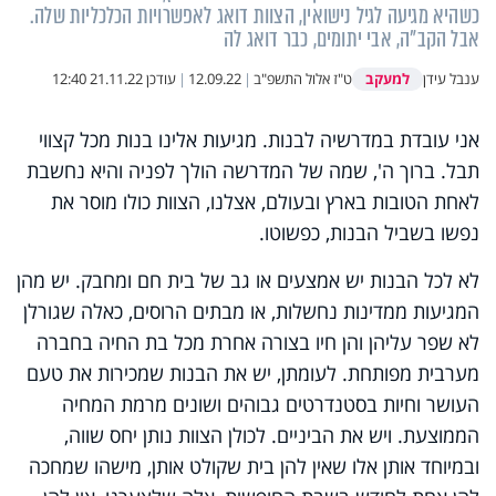
כשהיא מגיעה לגיל נישואין, הצוות דואג לאפשרויות הכלכליות שלה.
אבל הקב"ה, אבי יתומים, כבר דואג לה
למעקב
ענבל עידן
ט"ז אלול התשפ"ב
|
12.09.22
|
עודכן
21.11.22 12:40
אני עובדת במדרשיה לבנות. מגיעות אלינו בנות מכל קצווי
תבל. ברוך ה', שמה של המדרשה הולך לפניה והיא נחשבת
לאחת הטובות בארץ ובעולם, אצלנו, הצוות כולו מוסר את
נפשו בשביל הבנות, כפשוטו.
לא לכל הבנות יש אמצעים או גב של בית חם ומחבק. יש מהן
המגיעות ממדינות נחשלות, או מבתים הרוסים, כאלה שגורלן
לא שפר עליהן והן חיו בצורה אחרת מכל בת החיה בחברה
מערבית מפותחת. לעומתן, יש את הבנות שמכירות את טעם
העושר וחיות בסטנדרטים גבוהים ושונים מרמת המחיה
הממוצעת. ויש את הביניים. לכולן הצוות נותן יחס שווה,
ובמיוחד אותן אלו שאין להן בית שקולט אותן, מישהו שמחכה