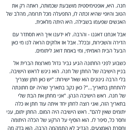
חנה. היא, אופטימיסטית מושבעת שכמותה, ראתה רק את
הטוב והיופי שהיא זכתה לו, התפעלה מכל תרומה, מהלב של
האנשים שפעמו בשבילה. היא היתה מלאכית.
אבל אנחנו דאגנו - והרבה. לא ידענו איך היא תסתדר עם
הדירה והשכירות, ובכלל. אבל אז אלוקים הראה לנו מי כאן
הבעל הבית האמיתי, ומי באמת דואג ליתומים.
כשבוע לפני החתונה הגיע גביר גדול מארצות הברית אל
בניין הישיבה של החתן של חנה. הוא ניגש לראש הישיבה.
בלי הרבה גינונים הוא שאל ישירות: "יש כאן חתן שצריך
להתחתן בתאריך..."? כאן נקב בתאריך שהיה יום חתונתה
של חנה. ראש הישיבה הנהן. "אני מחתן את הבת שלי
בתאריך הזה, ואני רוצה לחתן יחד איתה עוד חתן או כלה
יתומים שאין להם". ראש הישיבה היה המום. החתן יתום, עני
וחסר כל, סיפר לו. הוא הוסיף על הרקע של הכלה היתומה
וחסרת האמצעים. הנדיב לא התמהמה הרבה. הוא בדק מה