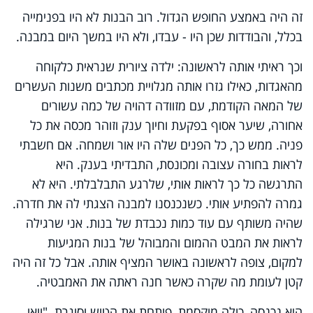
זה היה באמצע החופש הגדול. רוב הבנות לא היו בפנימייה
בכלל, והבודדות שכן היו - עבדו, ולא היו במשך היום במבנה.
וכך ראיתי אותה לראשונה: ילדה ציורית שנראית כלקוחה
מהאגדות, כאילו גזרו אותה מגלויית מכתבים משנות העשרים
של המאה הקודמת, עם מזוודה דהויה של כמה עשורים
אחורה, שיער אסוף בפקעת וחיוך ענק וזוהר מכסה את כל
פניה. ממש כך, כל הפנים שלה היו אור ושמחה. אם חשבתי
לראות בחורה עצובה ומכונסת, התבדיתי בענק. היא
התרגשה כל כך לראות אותי, שלרגע התבלבלתי. היא לא
גמרה להפתיע אותי. כשנכנסנו למבנה הצגתי לה את חדרה.
שהיה משותף עם עוד כמות נכבדת של בנות. אני שרגילה
לראות את המבט ההמום והמבוהל של בנות המגיעות
למקום, צופה לראשונה באושר המציף אותה. אבל כל זה היה
קטן לעומת מה שקרה כאשר חנה ראתה את האמבטיה.
היא נכנסה, כולה מוקסמת, פותחת את הטוש וסוגרת. "וואו,