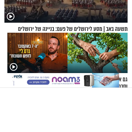
תשעה באב | מסע לירושלים של פעם: בניינה של ירושלים
X
גם אתם גדלתם עם סבא
קוד פתוח | דניאל ברגר: "ה-7
וסבתא? החוקרים אומרים שזה
באוקטובר גרם לי לחפש
מתכון מנצח
תשובות"