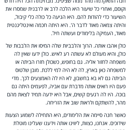
חנה התאקלמה מהר ממה שציפינו. מבחינתה הכל היה חדש
וקוסם, ואחרי כל שיעור היא הלכה לרב או לרבנית שמסרו את
השיעור כדי להודות להם. היא הגיעה כל כולה כלי קיבול,
והיתה צמאה מאוד לדבר ה'. היא היתה חכמה ואינטליגנטית
מאוד, העמיקה בלימודים ועשתה חיל.
כולן אהבו אותה. הרוך והלבביות שלה המיסו את הלבבות של
כולן, והיא מעולם לא עשתה רע לאיש. כולן ידעו שאין לה
משפחה לחזור אליה. גם בחופש, כשכולן חזרו הביתה או
למשפחה כאן בארץ, לה לא היה למי ללכת. מובן שלטוס
הביתה גם לא בא בחשבון, לא היו לה האמצעים לכך. מדי
פעם היו רואים אותה מדברת עם אביה, לפעמים היתה גם
בוכה. היו לה רגעים קשים, אבל היא ידעה תמיד לצאת מהם
מהר, להשתקם ולראות שוב את הזריחה.
כאשר חנה סיימה את הלימודים, היא התחילה לשמוע הצעות
שידוכים. אנחנו, כצוות, ליווינו אותה וידענו שעלינו מוטלת