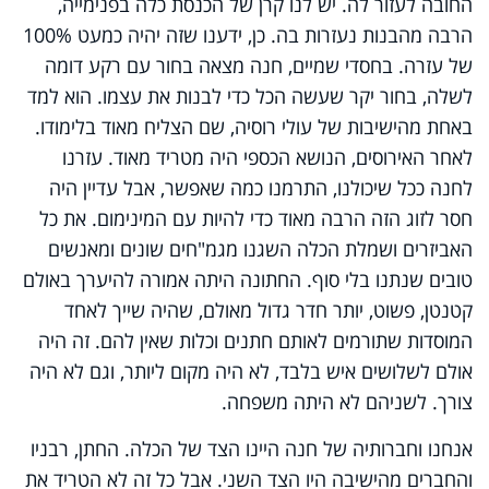
החובה לעזור לה. יש לנו קרן של הכנסת כלה בפנימייה,
הרבה מהבנות נעזרות בה. כן, ידענו שזה יהיה כמעט 100%
של עזרה. בחסדי שמיים, חנה מצאה בחור עם רקע דומה
לשלה, בחור יקר שעשה הכל כדי לבנות את עצמו. הוא למד
באחת מהישיבות של עולי רוסיה, שם הצליח מאוד בלימודו.
לאחר האירוסים, הנושא הכספי היה מטריד מאוד. עזרנו
לחנה ככל שיכולנו, התרמנו כמה שאפשר, אבל עדיין היה
חסר לזוג הזה הרבה מאוד כדי להיות עם המינימום. את כל
האביזרים ושמלת הכלה השגנו מגמ"חים שונים ומאנשים
טובים שנתנו בלי סוף. החתונה היתה אמורה להיערך באולם
קטנטן, פשוט, יותר חדר גדול מאולם, שהיה שייך לאחד
המוסדות שתורמים לאותם חתנים וכלות שאין להם. זה היה
אולם לשלושים איש בלבד, לא היה מקום ליותר, וגם לא היה
צורך. לשניהם לא היתה משפחה.
אנחנו וחברותיה של חנה היינו הצד של הכלה. החתן, רבניו
והחברים מהישיבה היו הצד השני. אבל כל זה לא הטריד את