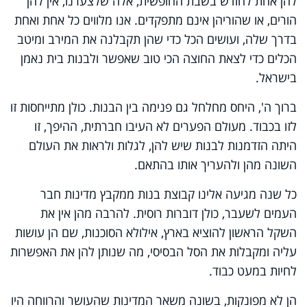
להן אחת לחודש בשבת החופשית, אלה שלצערנו, אין להן
הורים, או שהוריהן אינם מתפקדים. אנו מלווים כל אחת ואחת
בדרך שלה, ועושים הכל כדי שהן תקבלנה את המירב ומיטב
הכלים כדי לצאת החוצה הכי טוב שאפשר ולבנות בית נאמן
בישראל.
ברוך ה', היחס מחלחל גם פנימה בין הבנות. כולן מתייחסות זו
לזו בכבוד. מעולם הפערים לא העיבו חברתית, ההיפך, זו
היתה הזדמנות לבנות שיש להן, לגלות ולראות את העולם
השונה מהן ולהעריך אותו בהתאם.
כל שנה מגיעה אלינו קבוצת בנות ממקבץ מדינות חבר
העמים לשעבר, כולן דוברות רוסית. להרבה מהן אין את
השקל הראשון להוציא בארץ, אילולא הסוכנות, שם הן עושות
עליה ומקבלות את הסל הבסיסי, מה שנותן להן את האפשרות
לחיות במעט כבוד.
הן לא מפונקות, בשונה משאר המדינות שהעושר והרווחה היו