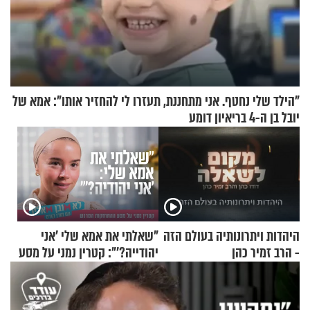
"הילד שלי נחטף. אני מתחננת, תעזרו לי להחזיר אותו": אמא של
יובל בן ה-4 בריאיון דומע
היהדות ויתרונותיה בעולם הזה
"שאלתי את אמא שלי 'אני
- הרב זמיר כהן
יהודייה?'": קטרין נמני על מסע
ההתחזקות המרגש