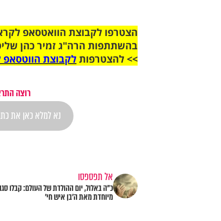
בהשתתפות הרה"ג זמיר כהן שליט
>> להצטרפות
לקבוצת הווטסאפ ל
רוצה התרא
אל תפספסו
כ"ה באלול, יום ההולדת של העולם: קבלו סגו
מיוחדת מאת ה’בן איש חי’