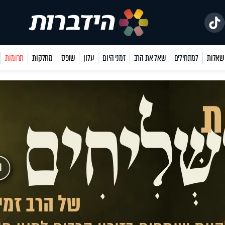
למתחילים
שאל את הרב
זמני היום
עלון
שופס
מחלקות
תרומות