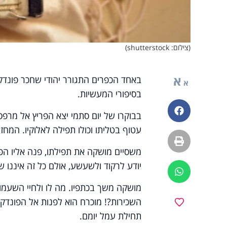
(צילום: shutterstock)
א
באחד הכפרים התגורר יהודי שחכר פונדק 
א
בסיפורי המעשיות.
פייסבוק
בבוקרו של יום סתמי יצא הפריץ אל מרפ
עטוף בטליתו וכולו תפילה לאלוקיו. המחזה
הדפסה
משסיים מושקה את תפילתו, פנה אליו הפר
יודע לרקוד ולשעשע, אולם כל זה איננו שו
ווטסאפ
מושקה משך בכתפיו. מה לו ולחיי השעמום
השכירות?! מוכרח הוא לפנות אל הפונד
מועדפים
תחילת עמל יומם.