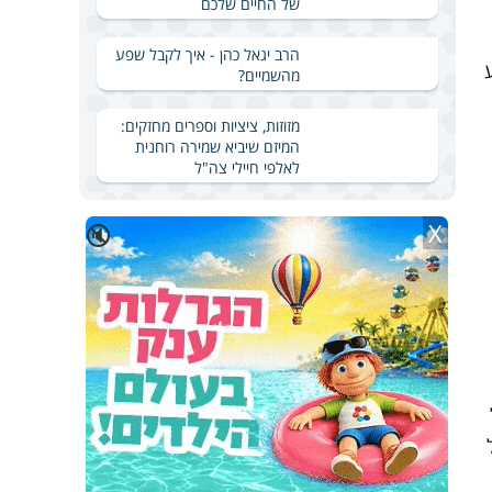
של החיים שלכם
הרב יגאל כהן - איך לקבל שפע
מהשמיים?
מזוזות, ציציות וספרים מחזקים:
המיזם שיביא שמירה רוחנית
לאלפי חיילי צה"ל
X
🔇