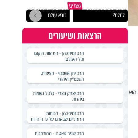
קצרים
מדוע האמונה נמשלה
גם ׳הרע׳ זה הרחמים של
האם מ
למלח?
בורא עולם
בשבת
הרצאות ושיעורים
הרב זמיר כהן - התהוות היקום
וגיל העולם
הרב ירון אשכנזי - הציצית,
השכפ"ץ היהודי
הוא
הרב יצחק בצרי - גלגול נשמות
ביהדות
הרב זמיר כהן - הכוחות
הרוחניים שבאדם על פי היהדות
הרב שניר גואטה - ההזדמנות