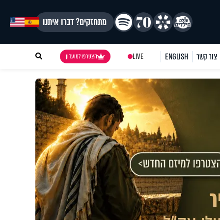
מתחזקים? דברו איתנו
צור קשר
ENGLISH
LIVE
הצטרפו למועדון