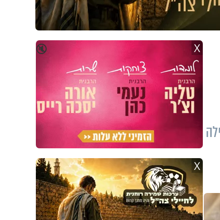
X
🔇
לה
X