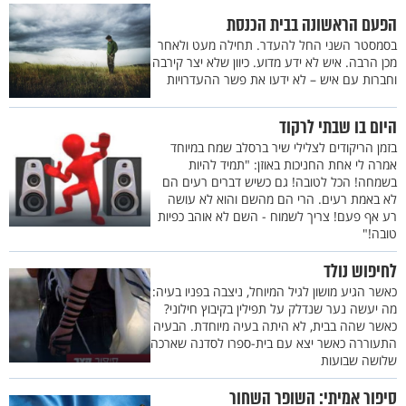
הפעם הראשונה בבית הכנסת
בסמסטר השני החל להעדר. תחילה מעט ולאחר
מכן הרבה. איש לא ידע מדוע. כיוון שלא יצר קירבה
וחברות עם איש – לא ידעו את פשר ההעדרויות
היום בו שבתי לרקוד
בזמן הריקודים לצלילי שיר ברסלב שמח במיוחד
אמרה לי אחת החניכות באוזן: "תמיד להיות
בשמחה! הכל לטובה! גם כשיש דברים רעים הם
לא באמת רעים. הרי הם מהשם והוא לא עושה
רע אף פעם! צריך לשמוח - השם לא אוהב כפיות
טובה!"
לחיפוש נולד
כאשר הגיע מושון לגיל המיוחל, ניצבה בפניו בעיה:
מה יעשה נער שנדלק על תפילין בקיבוץ חילוני?
כאשר שהה בבית, לא היתה בעיה מיוחדת. הבעיה
התעוררה כאשר יצא עם בית-ספרו לסדנה שארכה
שלושה שבועות
סיפור אמיתי: השופר השחור