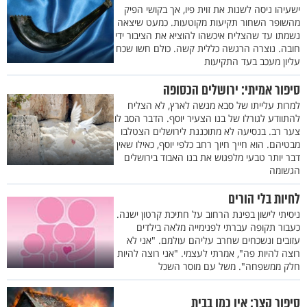
ישעיהו ניסה לשנות את זוית פיו, אך בקושי הפיק
מהשופר השחור תקיעות מקוטעות. כמעט שיצאה
נשמתו עד שהצליח איכשהו להוציא את הציבור ידי
חובה. נוצרה הרגשה כללית קשה. כולם חשו שכח
עליון מעכב בעד התקיעות
סיפור אמיתי: ירושלים הכסופה
למרות עלייתו של סבא מנשה לארץ, לא הצליח
להתוודע לגורלו של בנו הצעיר יוסף. הדבר הסב לו
צער רב. בנסיעה לא מתוכננת לירושלים הצטלבו
מבטיהם. הוא חייך חיוך רחב כלפי יוסף, כאילו שאין
דבר יותר טבעי מלפגוש את בנו האבוד בירושלים
הגשומה
לחיות בלי הורים
ניסיתי לישון בפינת הרחוב על חתיכת קרטון ישנה.
כעבור תקופה עברתי לפנימייה מלאה בילדים
עזובים ונשכחים שחרב עליהם עולמם. "אני לא
רוצה להיות פה", אמרתי לעצמי. "אני רוצה להיות
חלק ממשפחה". משל עם מוסר השכל
סיפור קצר: אין כמו בבית