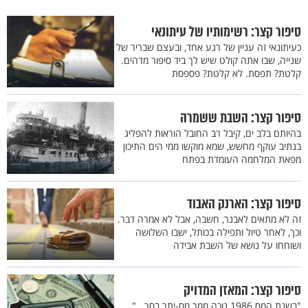
סיפור קצר: רשימותיו של עיתונאי
כעיתונאי זה עניין של רגע אחד, ובעצם שבריר של
שנייה, שבו אתה קולט שיש לך ביד סיפור מדהים.
קלטת? תפסת. לא קלטת? פספסת
סיפור קצר: השבת ששמרה
בהיותם בלב ים, קיבל רב החובל הוראות להפליג
בנתיב עוקף מחשש, שמא מוקשו ממי הים התיכון
מפאת המלחמה העומדת בפתח
סיפור קצר: הארנק האבוד
זה לא מתאים לאבנר, חשבה, אבל לא אמרה דבר.
וכך, לאחר טיול ותפילה בכותל, ישבו השלושה
ושוחחו על נושא של השבת אבידה
סיפור קצר: המאזן המדויק
"בשנת המס 1986 נוכה ממך מס-יתר בסך...".