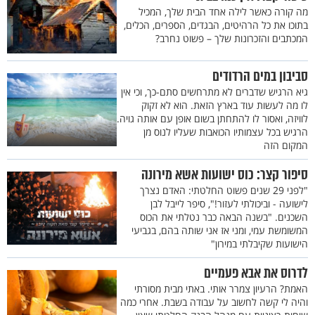
מה קורה כאשר לילה אחד הבית שלך, המכיל
בתוכו את כל הרהיטים, הבגדים, הספרים, הכלים,
המכתבים והזכרונות שלך – פשוט נחרב?
סביבון במים הרדודים
גיא הרגיש שדברים לא מתרחשים סתם-כך, וכי אין
לו מה לעשות עוד בארץ הזאת. הוא לא זקוק
לוויזה, ואסור לו להתחתן בשום אופן עם אותה גויה.
הרגיש בכל עצמותיו הכואבות שעליו לנוס מן
המקום הזה
סיפור קצר: כוס ישועות אשא מירונה
"לפני 29 שנים פשוט החלטתי: האדם נצרך
לישועה - וביכולתי לעזור!", סיפר לייבל לבן
השכנים. "בשנה הבאה כבר נטלתי את הכוס
המשומשת עמי, ומני אז אני שותה בהם, בגביעי
הישועות שקיבלתי במירון"
לדרוס את אבא פעמיים
האמת? הרעיון צמרר אותי. באתי מבית מסורתי
והיה לי קשה לחשוב על עבודה בשבת. אחרי כמה