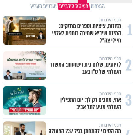
הנצפים
פעילות הידברות
תוכניות הערוץ
תכני הידברות
1
מזוזות, ציציות וספרים מחזקים:
המיזם שיביא שמירה רוחנית לאלפי
חיילי צה"ל
2
תכני הידברות
לזיווגים, שלום בית וישועות: המשדר
העולמי של ט"ו באב
3
תכני הידברות
אחי, מחכים רק לך: יום התפילין
העולמי מגיע לתל אביב
תכני הידברות
מה הסיכוי להתחתן בגיל 37? הפעולה