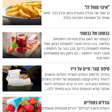
"אינני מוחל לו"
כך אמר אבי-הכלה בסערת-נפש, ופרץ בבכי. סיפור
אמיתי על משמעות הפגיעה בזולת
כבשונו של כבשוני
בקשתה של האם טרם פטירתה התמלאה
במלואה. בנה בניהו הועבר למשפחה בצפון, ושתי
אחיותיו למשפחה בדרום, ובכך נגזר על היתומים –
מעבר לצער היתמות – גם ניתוק כפוי ממשפחתם
המורחבת
סיפור קצר: חיים על נייר
במהלך מלחמת העולם השנייה החליטו הנאצים
להותיר בחיים קבוצה מצומצמת של יהודים החולים
במחלות נפש ורוח. היה זה קרש ההצלחה ליהודי
שכתבי קודש הטעונים גניזה נגעו במיוחד ללבו...
גנרלים בשוליים
העולם גדוש ב"גנרלים" יהירים ומנופחים שעומדים