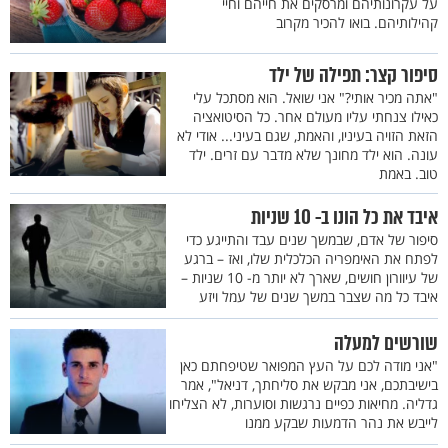
על עקרונותיהם ומרסקים את חייהם וחיי
קהילותיהם. בואו להכיר מקרוב
סיפור קצר: תפילה של ילד
"אתה מכיר אותי?" אני שואל. הוא מסתכל עלי
כאילו צנחתי עליו מעולם אחר. כל הסיטואציה
הזאת הזויה בעיניו, והאמת, שגם בעיני... אודי לא
עונה. הוא ילד מחונך שלא מדבר עם זרים. ילד
טוב. באמת
איבד את כל הונו ב- 10 שניות
סיפור של אדם, שבמשך שנים עבד והתייגע כדי
לפתח את האימפריה הכלכלית שלו, ואז – ברגע
של עיוורון חושים, שארך לא יותר מ- 10 שניות –
איבד כל מה שצבר במשך שנים של עמל ויזע
שורשים למעלה
"אני מודה לכם על העץ המפואר שטיפחתם כאן
בישיבתכם, אני מבקש את סליחתך, דניאל", אמר
גדליה. מחיאות כפיים נרגשות וסוערות, לא הצליחו
לייבש את נהר הדמעות שבקע ממנו