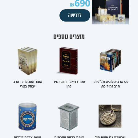
690
לרכישה
מוצרים נוספים
סט ארכיאולוגיה תנ"כית -
ספר דניאל - הרב זמיר
אוצר הסגולות - הרב
הרב זמיר כהן
כהן
יצחק בצרי
שרשרת ננו אשת חיל
קופת צדקה יוקרתית
קופת צדקה לילדים