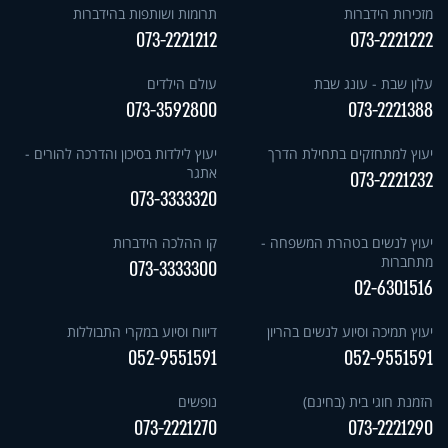
מזכירות הידברות
תרומות ושותפות בהידברות
073-2221212
073-2221222
עלון שבת - עונג שבת
עולם הילדים
073-3592800
073-2221388
יעוץ למתחזקים בתחילת הדרך
יעוץ לילדות בסיכון והדרכה להורים -
אתגר
073-2221232
073-3333320
יעוץ לנשים בטהרת המשפחה -
קו ההלכה הידברות
מתחברות
073-3333300
02-6301516
יעוץ תמיכה וסיוע לנשים בהריון
דיווח וסיוע במקרי התבוללות
052-9551591
052-9551591
הזמנת חוגי בית (בחינם)
נופשים
073-2221270
073-2221290