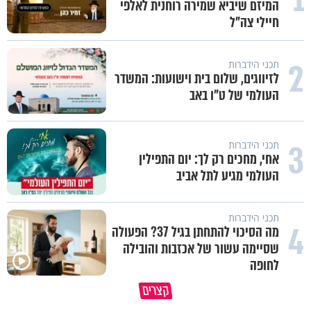
המיזם שיביא שמירה רוחנית לאלפי
חיילי צה"ל
2
תכני הידברות
לזיווגים, שלום בית וישועות: המשדר
העולמי של ט"ו באב
3
תכני הידברות
אחי, מחכים רק לך: יום התפילין
העולמי מגיע לתל אביב
תכני הידברות
4
מה הסיכוי להתחתן בגיל 37? הפעולה
שסיימה עשור של אכזבות והובילה
לחופה
קצרים
מדוע האמונה נמשלה למלח?
גם ׳הרע׳ זה הרחמים של בורא ע