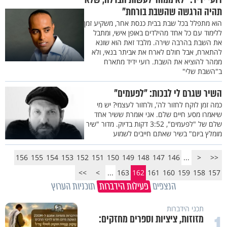
תהיה הרגשה שהשבת בורחת"
הוא מתפלל בכל שבת בבית כנסת אחר, משקיע זמן
ללימוד עם כל אחד מהילדים באופן אישי, ומתבל
את השבת בהרבה שירה. מלבד זאת הוא שונא
להתארח, אבל חולם לארח את אביתר בנאי, ולא
ממהר להוציא את השבת. רועי ידיד מתארח
ב"השבת שלי"
השיר שגרם לי לבכות: "לפעמים"
כמה זמן לוקח לחזור לה', ולחזור לעצמי? יש מי
שיאמרו מסע חיים שלם. אני אומרת ששיר אחד
שלם של "לפעמים", 3:52 דקות בדיוק. מדור "שיר
מומלץ ביום" בשיר שאתם חייבים לשמוע
156
155
154
153
152
151
150
149
148
147
146
...
<
<<
>>
>
...
163
162
161
160
159
158
157
הנצפים
פעילות הידברות
תוכניות הערוץ
תכני הידברות
1
מזוזות, ציציות וספרים מחזקים: