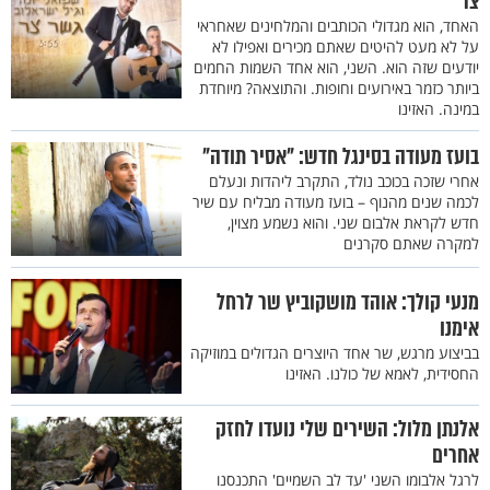
צר"
האחד, הוא מגדולי הכותבים והמלחינים שאחראי
על לא מעט להיטים שאתם מכירים ואפילו לא
יודעים שזה הוא. השני, הוא אחד השמות החמים
ביותר כזמר באירועים וחופות. והתוצאה? מיוחדת
במינה. האזינו
בועז מעודה בסינגל חדש: "אסיר תודה"
אחרי שזכה בכוכב נולד, התקרב ליהדות ונעלם
לכמה שנים מהנוף – בועז מעודה מבליח עם שיר
חדש לקראת אלבום שני. והוא נשמע מצוין,
למקרה שאתם סקרנים
מנעי קולך: אוהד מושקוביץ שר לרחל
אימנו
בביצוע מרגש, שר אחד היוצרים הגדולים במוזיקה
החסידית, לאמא של כולנו. האזינו
אלנתן מלול: השירים שלי נועדו לחזק
אחרים
לרגל אלבומו השני 'עד לב השמיים' התכנסנו