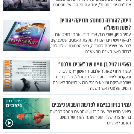
את "מכניסי רחמים", יחד עם הקהל. אל תפספסו
דיסק להורדה במתנה: מוזיקה יהודית
לשנת תשע"ה
עמיר בניון, שולי רנד, אודי דוידי, אהרון רזאל, ארז
לב-ארי וישי ריבו הם רק מקצת האמנים שמעניקים
לכם את שיריהם להורדה, בשי המסורתי שלנו לחג,
לכבוד ראש השנה התשע"ה
האזינו לגיל בן חיים שר "אבינו מלכנו"
עשור אחרי צאת האלבום הראשון "הט ליבי",
ובעקבות לימוד בספרו של הרמח"ל, גיל בן חיים
שובר שתיקה ומוציא סינגל מרגש במיוחד לאווירת
הימים שלפני ראש השנה
עמיר בניון בביצוע לפרשת השבוע ניצבים
ביצוע חדש של עמיר בניון, שהפעם מטפל בפרשת
בר המצווה שלו, והופך אותה לשיר של ממש.
תענוג לאוזניים