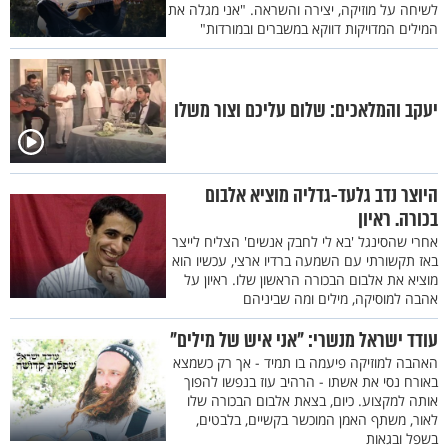
לשיחה על מוזיקה, יצירה והשראה. "אני מגלה את
המילים המדויקות דווקא במשברים ובמורדות"
יעקב והמלאכים: שלום עליכם וצור משלו
היוצר נדב גלעד-גדליה מוציא אלבום
בכורה. ראיון
אחרי שהסינגל 'בא לי לחבק אנשים' הצליח לייצר
באז תקשורתי עם השמעה ברדיו ארצי, עכשיו הוא
מוציא את אלבום הבכורה הראשון שלו. ראיון על
אהבה למוסיקה, מילים ומה שביניהם
עודד ישראל מנשרי: "אני איש של מילים"
האהבה למוזיקה פיעמה בו תמיד - אך רק כשמצא
באורח נסי את אשתו - הרהיב עוז בנפשו להפוך
אותה למקצוע. כיום, בצאת אלבום הבכורה שלו
לאור, משתף האמן המוכשר בקשיים, בלבטים,
בשפל ובגאות