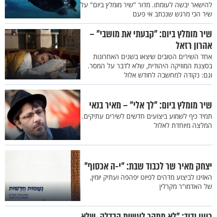
להישאר יבשה לעומתו. מדור "שיר מומלץ ביום" על
שיר הכי מרגש שנכתב אי פעם
שיר מומלץ ביום: "קבעתי את מושבי" –
אהרון רזאל
אחד השירים הטובים שיצאו בשנים האחרונות
בסצנת המוזיקה היהודית, שלא לדבר על המסר.
וגם: נקודה למחשבה לחודש אלול
שיר מומלץ ביום: "לך אלי" – מאיר בנאי
תמיד כיף לשמוע ביצועים חדשים לשירים עתיקים.
המלצה מיוחדת לאלול
יצחק מאיר שר לכבוד שבת: "י-ה אכסוף"
האזינו לביצוע מדהים לפיוט יפהפה ועתיק יומין,
של האדמו"ר מקרלין
רועי ידיד: "לא ממהר לעשות הבדלה, שלא