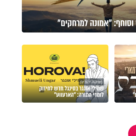
 וסוחף: "אמונה למרחקים"
מוזיקה יהודית
שמילי אונגר בסינגל חדש לחיזוק
"
לומדי התורה: "הארעווע"