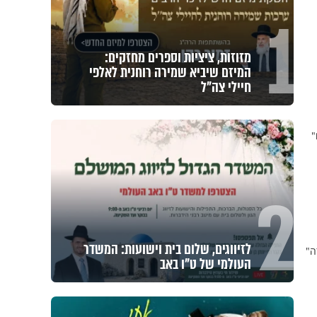
1
מזוזות, ציציות וספרים מחזקים:
המיזם שיביא שמירה רוחנית לאלפי
חיילי צה"ל
"
2
לזיווגים, שלום בית וישועות: המשדר
ה"
העולמי של ט"ו באב