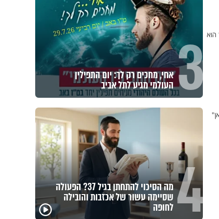
3
 הוא
אחי, מחכים רק לך: יום התפילין
העולמי מגיע לתל אביב
ן"
4
מה הסיכוי להתחתן בגיל 37? הפעולה
שסיימה עשור של אכזבות והובילה
לחופה