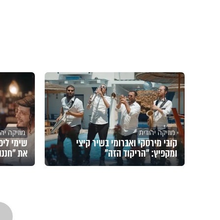
מוזיקה יהודית
מוזיקה יהו
קובי מירסקי ואברומי בשיר קיצי
שימי ליפ
ומקפיץ: "הריקוד הזה"
את "חננו