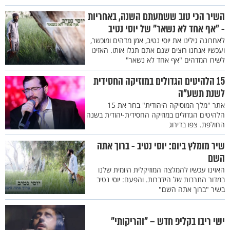
השיר הכי טוב ששמעתם השנה, באחריות
- "אף אחד לא נשאר" של יוסי נטיב
לאחרונה גילינו את יוסי נטיב, אמן מדהים ומוכשר,
ועכשיו אנחנו רוצים שגם אתם תגלו אותו. האזינו
לשירו המדהים "אף אחד לא נשאר"
15 הלהיטים הגדולים במוזיקה החסידית
לשנת תשע"ה
אתר "מלך המוסיקה היהודית" בחר את 15
הלהיטים הגדולים במוזיקה החסידית-יהודית בשנה
החולפת. צפו בדירוג
שיר מומלץ ביום: יוסי נטיב - ברוך אתה
השם
האזינו עכשיו להמלצה המוזיקלית היומית שלנו
במדור התרבות של הידברות. והפעם: יוסי נטיב
בשיר "ברוך אתה השם"
ישי ריבו בקליפ חדש – "והריקותי"