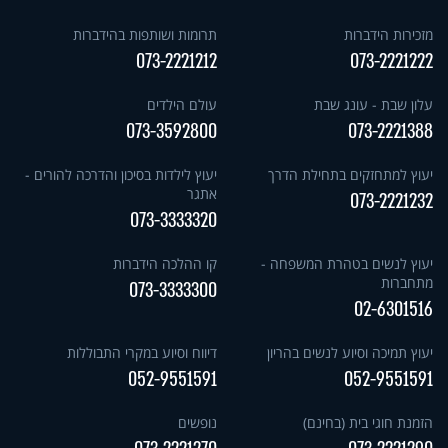
מזכירות הידברות
תרומות ושותפות בהידברות
073-2221212
073-2221222
עלון שבת - עונג שבת
עולם הילדים
073-3592800
073-2221388
יעוץ למתחזקים בתחילת הדרך
יעוץ לילדות בסיכון והדרכה להורים -
אתגר
073-2221232
073-3333320
יעוץ לנשים בטהרת המשפחה -
קו ההלכה הידברות
מתחברות
073-3333300
02-6301516
יעוץ תמיכה וסיוע לנשים בהריון
דיווח וסיוע במקרי התבוללות
052-9551591
052-9551591
הזמנת חוגי בית (בחינם)
נופשים