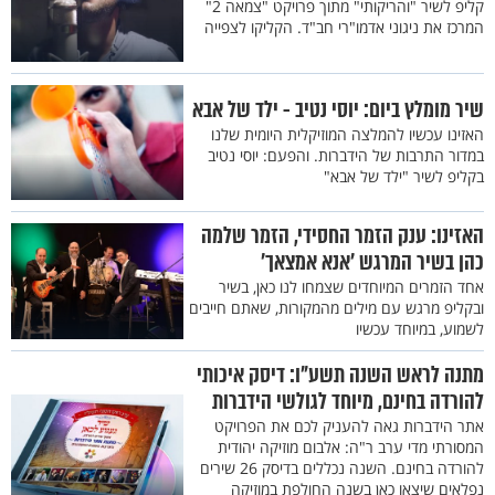
קליפ לשיר "והריקותי" מתוך פרויקט "צמאה 2"
המרכז את ניגוני אדמו"רי חב"ד. הקליקו לצפייה
שיר מומלץ ביום: יוסי נטיב - ילד של אבא
האזינו עכשיו להמלצה המוזיקלית היומית שלנו
במדור התרבות של הידברות. והפעם: יוסי נטיב
בקליפ לשיר "ילד של אבא"
האזינו: ענק הזמר החסידי, הזמר שלמה
כהן בשיר המרגש 'אנא אמצאך'
אחד הזמרים המיוחדים שצמחו לנו כאן, בשיר
ובקליפ מרגש עם מילים מהמקורות, שאתם חייבים
לשמוע, במיוחד עכשיו
מתנה לראש השנה תשע"ו: דיסק איכותי
להורדה בחינם, מיוחד לגולשי הידברות
אתר הידברות גאה להעניק לכם את הפרויקט
המסורתי מדי ערב ר"ה: אלבום מוזיקה יהודית
להורדה בחינם. השנה נכללים בדיסק 26 שירים
נפלאים שיצאו כאן בשנה החולפת במוזיקה