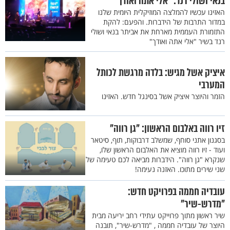
בנאי ושולי רנד: "אלי אתה ואודך"
האזינו עכשיו להמלצה המוזיקלית היומית שלנו
במדור התרבות של הידברות. והפעם: להקת
התזמורת העממית מארחת את אביתר בנאי ושולי
רנד בשיר "אלי אתה ואודך"
איציק אשל מגיש: בלדה מרגשת לכותל
המערבי
הזמר והיוצר איציק אשל בסינגל חדש. האזינו
זיו רווה באלבום הראשון: "גן רווה"
בסגנון אתני סוחף, שמשלב דרבוקות, תוף, סיטאר
ועוד - זיו רווה מוציא את האלבום הראשון שלו,
שנקרא "גן רווה". הידברות מביאה לכם טעימה של
שני שירים מתוכו. האזנה נעימה!
עובדיה חממה בפרויקט חדש:
"מדרש-שיר"
שיר ראשון מתוך פרוייקט עתידי רחב יריעה מבית
היוצר של עובדיה חממה , "מדרש-שיר", תובנה