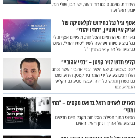
היהודית, מאמנים כמו דוד ד'אור, ישי ריבו, שולי רנד,
יונתן רזאל ועוד
אסף וגיל נגל בחידוש לקלאסיקה של
אריק איינשטיין, "סתיו יהודי"
באווירת ימי הרחמים והסליחות, מוציאים אסף וגילי
נגל ביצוע מיוחד ויפהפה לשיר "סתיו יהודי", המוכר
בביצועו של אריק איינשטיין ז"ל
קליפ חדש לניר קפטן – "בניי אהוביי"
לפני כשבועיים, יצא השיר "בניי אהוביי" אשר נכתב
הולחן ומבוצע על ידי הזמר ניר קפטן, הידוע ומוכר
גם כשדרן ומגיש טלוויזיה. עכשיו מגיע גם הקליפ
הנפלא. צפו
האזינו לאחים רזאל בדואט מקסים – "מחי
ומסי"
הפיוט מתוך תפילת הסליחות מקבל חיים חדשים
בביצוע של אהרן ויונתן רזאל. האזינו