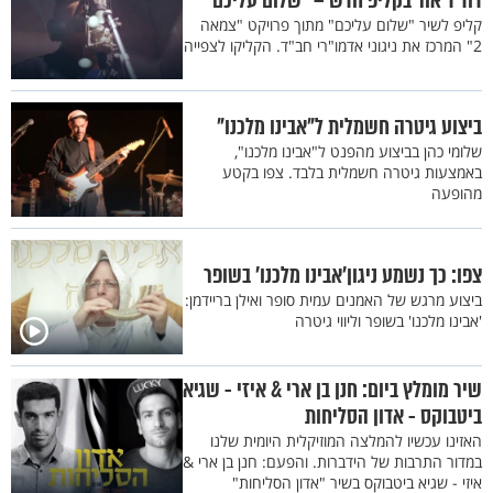
דוד ד'אור בקליפ חדש – "שלום עליכם"
קליפ לשיר "שלום עליכם" מתוך פרויקט "צמאה
2" המרכז את ניגוני אדמו"רי חב"ד. הקליקו לצפייה
ביצוע גיטרה חשמלית ל"אבינו מלכנו"
שלומי כהן בביצוע מהפנט ל"אבינו מלכנו",
באמצעות גיטרה חשמלית בלבד. צפו בקטע
מהופעה
צפו: כך נשמע ניגון'אבינו מלכנו' בשופר
ביצוע מרגש של האמנים עמית סופר ואילן בריידמן:
'אבינו מלכנו' בשופר וליווי גיטרה
שיר מומלץ ביום: חנן בן ארי & איזי - שגיא
ביטבוקס - אדון הסליחות
האזינו עכשיו להמלצה המוזיקלית היומית שלנו
במדור התרבות של הידברות. והפעם: חנן בן ארי &
איזי - שגיא ביטבוקס בשיר "אדון הסליחות"