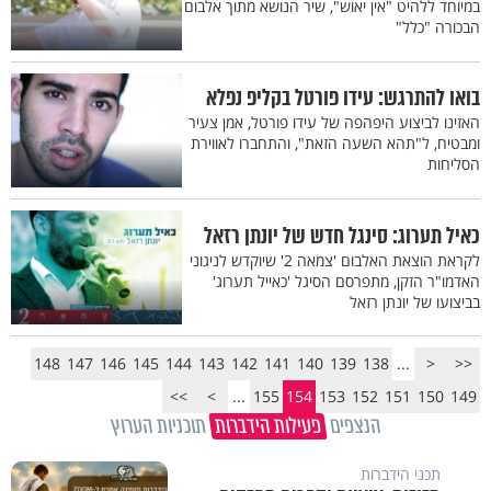
במיוחד ללהיט "אין יאוש", שיר הנושא מתוך אלבום
הבכורה "כלל"
בואו להתרגש: עידו פורטל בקליפ נפלא
האזינו לביצוע היפהפה של עידו פורטל, אמן צעיר
ומבטיח, ל"תהא השעה הזאת", והתחברו לאווירת
הסליחות
כאיל תערוג: סינגל חדש של יונתן רזאל
לקראת הוצאת האלבום 'צמאה 2' שיוקדש לניגוני
האדמו"ר הזקן, מתפרסם הסיגל 'כאייל תערוג'
בביצועו של יונתן רזאל
148
147
146
145
144
143
142
141
140
139
138
...
<
<<
>>
>
...
155
154
153
152
151
150
149
הנצפים
פעילות הידברות
תוכניות הערוץ
תכני הידברות