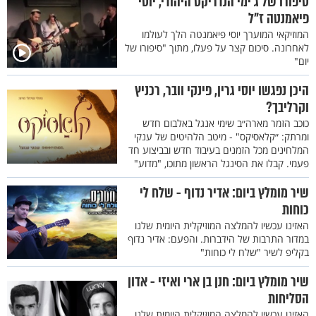
סיפורו של ג'ימי הנדריקס היהודי, יוסי
פיאמנטה ז"ל
המוזיקאי המוערך יוסי פיאמנטה הלך לעולמו
לאחרונה. סיכום קצר על פעלו, מתוך "סיפורו של
יום"
היכן נפגשו יוסי גרין, פינקי וובר, רכניץ
וקרליבך?
כוכב הזמר מארה״ב שימי אנגל באלבום חדש
ומרתק: ״קלאסיקס" - מיטב הלהיטים של ענקי
המלחינים מכל הזמנים בעיבוד חדש ובביצוע חד
פעמי. קבלו את הסינגל הראשון מתוכו, "מדוע"
שיר מומלץ ביום: אדיר נדוף - שלח לי
כוחות
האזינו עכשיו להמלצה המוזיקלית היומית שלנו
במדור התרבות של הידברות. והפעם: אדיר נדוף
בקליפ לשיר "שלח לי כוחות"
שיר מומלץ ביום: חנן בן ארי ואיזי - אדון
הסליחות
האזינו עכשיו להמלצה המוזיקלית היומית שלנו