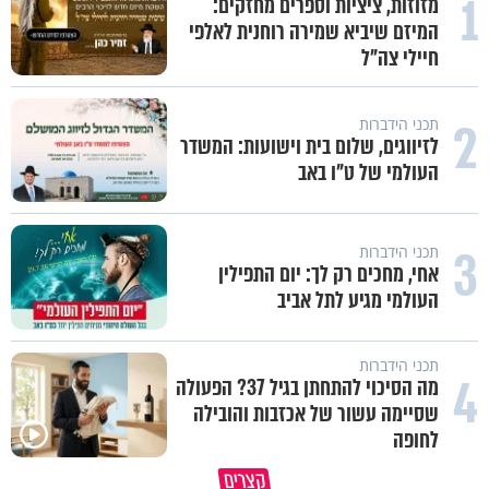
1
מזוזות, ציציות וספרים מחזקים:
המיזם שיביא שמירה רוחנית לאלפי
חיילי צה"ל
2
תכני הידברות
לזיווגים, שלום בית וישועות: המשדר
העולמי של ט"ו באב
3
תכני הידברות
אחי, מחכים רק לך: יום התפילין
העולמי מגיע לתל אביב
תכני הידברות
4
מה הסיכוי להתחתן בגיל 37? הפעולה
שסיימה עשור של אכזבות והובילה
״ זו הייתה ההחלטה הכי קשה
לחופה
איך יתכן שעם ישראל הצליח לשרוד
שלקחתי בחיים": לורה כהן בריאיו
קצרים
במדבר ארבעים שנים?
אישי מרגש