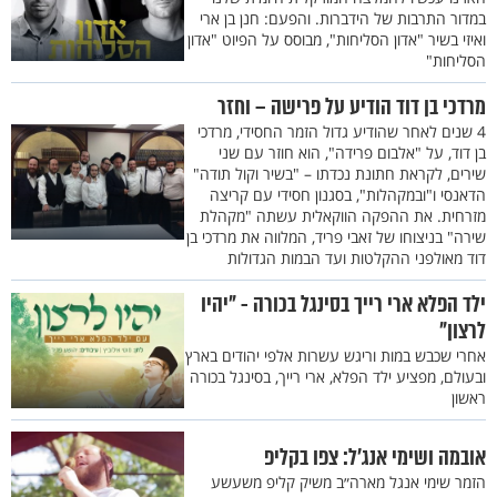
במדור התרבות של הידברות. והפעם: חנן בן ארי
ואיזי בשיר "אדון הסליחות", מבוסס על הפיוט "אדון
הסליחות"
מרדכי בן דוד הודיע על פרישה – וחזר
4 שנים לאחר שהודיע גדול הזמר החסידי, מרדכי
בן דוד, על "אלבום פרידה", הוא חוזר עם שני
שירים, לקראת חתונת נכדתו – "בשיר וקול תודה"
הדאנסי ו"ובמקהלות", בסגנון חסידי עם קריצה
מזרחית. את ההפקה הווקאלית עשתה "מקהלת
שירה" בניצוחו של זאבי פריד, המלווה את מרדכי בן
דוד מאולפני ההקלטות ועד הבמות הגדולות
ילד הפלא ארי רייך בסינגל בכורה - "יהיו
לרצון"
אחרי שכבש במות וריגש עשרות אלפי יהודים בארץ
ובעולם, מפציע ילד הפלא, ארי רייך, בסינגל בכורה
ראשון
אובמה ושימי אנג'ל: צפו בקליפ
הזמר שימי אנגל מארה״ב משיק קליפ משעשע