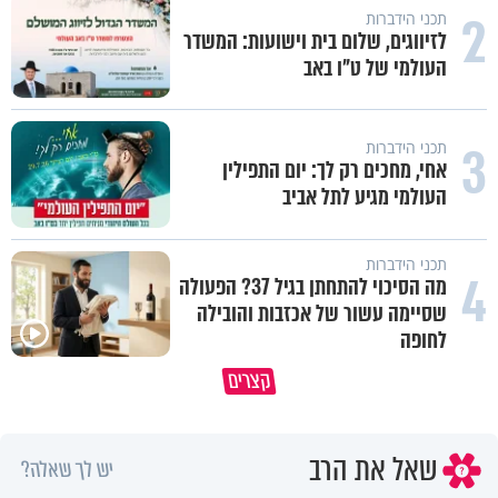
2
תכני הידברות
לזיווגים, שלום בית וישועות: המשדר
העולמי של ט"ו באב
3
תכני הידברות
אחי, מחכים רק לך: יום התפילין
העולמי מגיע לתל אביב
תכני הידברות
4
מה הסיכוי להתחתן בגיל 37? הפעולה
שסיימה עשור של אכזבות והובילה
לחופה
קצרים
מדוע האמונה נמשלה למלח?
גם ׳הרע׳ זה הרחמים של בורא ע
שאל את הרב
יש לך שאלה?