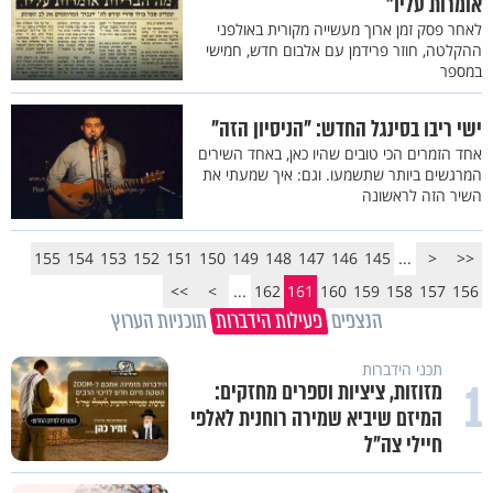
אומרות עליו"
לאחר פסק זמן ארוך מעשייה מקורית באולפני
ההקלטה, חוזר פרידמן עם אלבום חדש, חמישי
במספר
ישי ריבו בסינגל החדש: "הניסיון הזה"
אחד הזמרים הכי טובים שהיו כאן, באחד השירים
המרגשים ביותר שתשמעו. וגם: איך שמעתי את
השיר הזה לראשונה
155
154
153
152
151
150
149
148
147
146
145
...
<
<<
>>
>
...
162
161
160
159
158
157
156
הנצפים
פעילות הידברות
תוכניות הערוץ
תכני הידברות
1
מזוזות, ציציות וספרים מחזקים:
המיזם שיביא שמירה רוחנית לאלפי
חיילי צה"ל