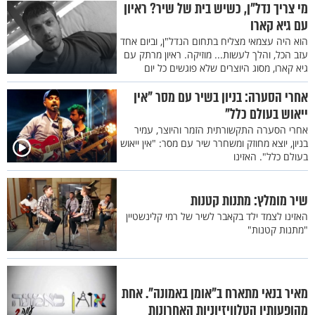
מי צריך נדל"ן, כשיש בית של שיר? ראיון
עם גיא קארו
הוא היה עצמאי מצליח בתחום הנדל"ן, וביום אחד
עזב הכל, והלך לעשות... מוזיקה. ראיון מרתק עם
גיא קארו, מסוג היוצרים שלא פוגשים כל יום
אחרי הסערה: בניון בשיר עם מסר "אין
ייאוש בעולם כלל"
אחרי הסערה התקשורתית הזמר והיוצר, עמיר
בניון, יוצא מחוזק ומשחרר שיר עם מסר: "אין ייאוש
בעולם כלל". האזינו
שיר מומלץ: מתנות קטנות
האזינו לצמד ילד בקאבר לשיר של רמי קלינשטיין
"מתנות קטנות"
מאיר בנאי מתארח ב"אומן באמונה". אחת
מהופעותיו הטלוויזיוניות האחרונות