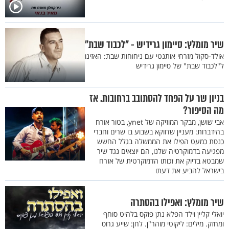
שיר מומלץ: סיימון גרידיש - "לכבוד שבת"
אולד-סקול מזרחי אותנטי עם ניחוחות שבת: האזינו
ל"לכבוד שבת" של סיימון גרידיש
בניון שר על הפחד להסתובב ברחובות. אז
מה הסיפור?
אבי שושן, מבקר המוזיקה של ynet, בטור אורח
בהידברות: מעניין שדווקא בשבוע בו שרים וחברי
כנסת כמעט הפילו את הממשלה בגלל החשש
מפגיעה בדמוקרטיה שלנו, הם יוצאים נגד שיר
שמבטא בדיוק את זכותו הדמוקרטית של אזרח
בישראל להביע את דעתו
שיר מומלץ: ואפילו בהסתרה
יואלי קליין וילד הפלא נתן פוקס בלהיט סוחף
ומחזק. מילים: ליקוטי מוהר"ן. לחן: שייע גרוס