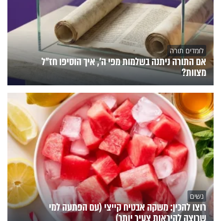
לומדים תורה
אם התורה ניתנה בשלמות מפי ה', איך הוסיפו חז"ל
מצוות?
נשים
רוצו להכין: משקה אבטיח קייצי (עם הפתעה למי
שרוצה להיראות צעיר יותר)