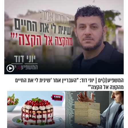
המשפיע(נ)ים | יוני דוד: "העבריין אמר 'שינית לי את החיים
מהקצה אל הקצה'"