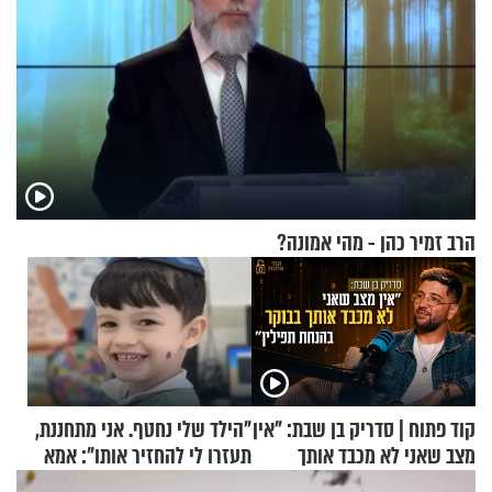
הרב זמיר כהן - מהי אמונה?
קוד פתוח | סדריק בן שבת: "אין
"הילד שלי נחטף. אני מתחננת,
מצב שאני לא מכבד אותך
תעזרו לי להחזיר אותו": אמא
בבוקר בהנחת תפילין"
של יובל בן ה-4 בריאיון דומע