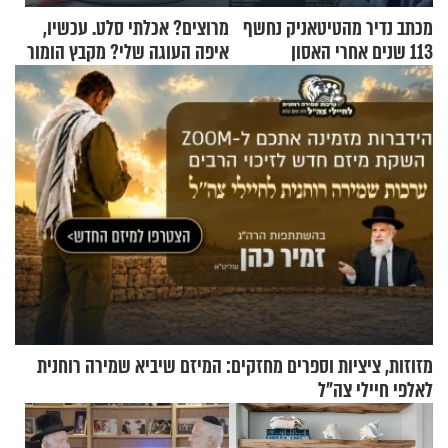
מכתב נדיר מהטיטאניק נחשף
מרוצים? אכלתי סלט. עכשיו,
113 שנים אחרי האסון
איפה העוגה שלי? מקבץ הומור
כייפי מספר 1
מזוזות, ציציות וספרים מחזקים: המיזם שיביא שמירה רוחנית
לאלפי חיילי צה"ל