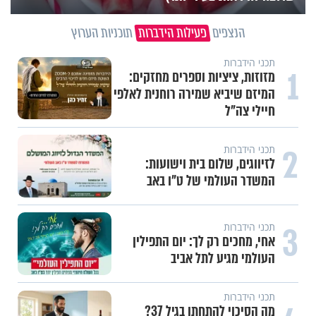
הנצפים
פעילות הידברות
תוכניות הערוץ
תכני הידברות
1
מזוזות, ציציות וספרים מחזקים:
המיזם שיביא שמירה רוחנית לאלפי
חיילי צה"ל
2
תכני הידברות
לזיווגים, שלום בית וישועות:
המשדר העולמי של ט"ו באב
3
תכני הידברות
אחי, מחכים רק לך: יום התפילין
העולמי מגיע לתל אביב
תכני הידברות
מה הסיכוי להתחתן בגיל 37?