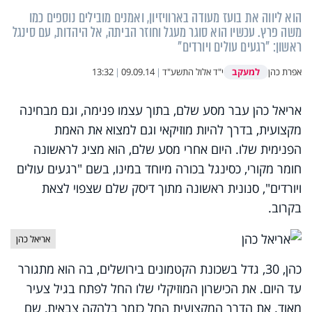
הוא ליווה את בועז מעודה בארוויזיון, ואמנים מובילים נוספים כמו
משה פרץ. עכשיו הוא סוגר מעגל וחוזר הביתה, אל היהדות, עם סינגל
ראשון: "רגעים עולים ויורדים"
למעקב
אפרת כהן
י"ד אלול התשע"ד
|
09.09.14
|
13:32
אריאל כהן עבר מסע שלם, בתוך עצמו פנימה, וגם מבחינה
מקצועית, בדרך להיות מוזיקאי וגם למצוא את האמת
הפנימית שלו. היום אחרי מסע שלם, הוא מציג לראשונה
חומר מקורי, כסינגל בכורה מיוחד במינו, בשם "רגעים עולים
ויורדים", סנונית ראשונה מתוך דיסק שלם שצפוי לצאת
בקרוב.
אריאל כהן
כהן, 30, גדל בשכונת הקטמונים בירושלים, בה הוא מתגורר
עד היום. את הכישרון המוזיקלי שלו החל לפתח בגיל צעיר
מאוד. את הדרך המקצועית החל כזמר בלהקה צבאית, שם