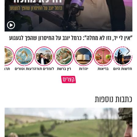
"אין לי יד, וזו לא מחלה": כרמל יוגב על החיסרון שהפך לגעגוע
"אנחנו מאמינים שהיימנוט
חדשות היום
בריאות
יהדות
רץ ברשת
לומדים תורה
דעות וטורים
תרבות
סגולה שתעזור לכם למתן את
נחטפה": טספאי קסאו על בתו
קצרים
הריבים בבית
הנעדרת
כתבות נוספות