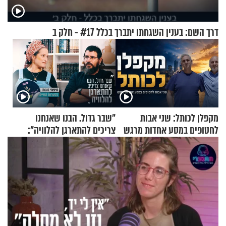
דרך השם: בענין השגחתו יתברך בכלל #17 - חלק ב
מקפלן לכותל: שני אבות
"שבר גדול. הבנו שאנחנו
לחטופים במסע אחדות מרגש
צריכים להתארגן להלוויה":
זוגיות במבחן, הפעם עם מרים
וגד דנינו