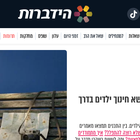
למתחילים
שאל את הרב
זמני היום
עלון
שופס
מחלקות
תרומות
 חינוך ילדים בדרך
לדים. בין התכנים תמצאו מאמרים
שלא רוצה להתפלל?
איך מתמודדים
למצוות?
ומה לעשות כשהבן מדבר על