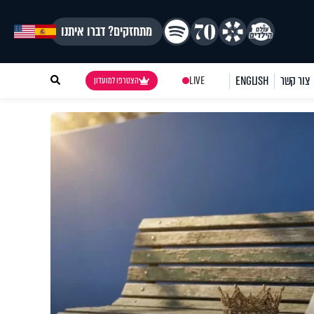
מתחזקים? דברו איתנו
צור קשר
ENGLISH
LIVE
הצטרפו למועדון