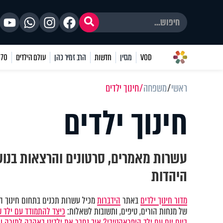
VOD
מגזין
חדשות
הרב זמיר כהן
עולם הילדים
70 שאלות
ראשי
משפחה
חינוך ילדים
חינוך ילדים
עשרות מאמרים, סרטונים והרצאות בנושא
היהדות
מדור חינוך ילדים
באתר
הידברות
מכיל עשרות תכנים בתחום חינוך הי
של מנחות הורים, טיפים, ותשובות לשאלות:
כיצד להתמודד עם ילד 
ביום יום עם ילד היפראקטיבי?
איך נחבר את ילדינו באהבה לתורה ו