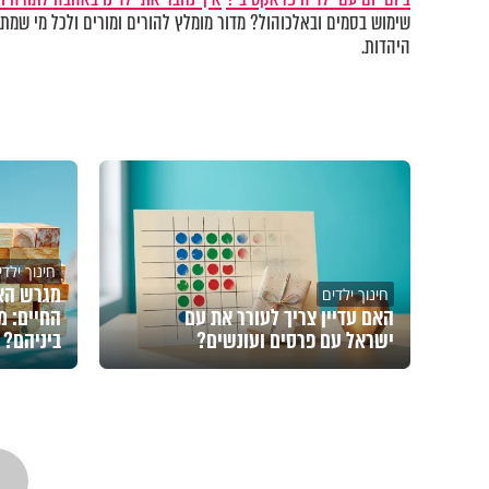
שימוש בסמים ובאלכוהול? מדור מומלץ להורים ומורים ולכל מי שמתע
היהדות.
חינוך ילדי
מגרש האי
חינוך ילדים
האם עדיין צריך לעורר את עם
החיים: מ
ישראל עם פרסים ועונשים?
ביניהם?