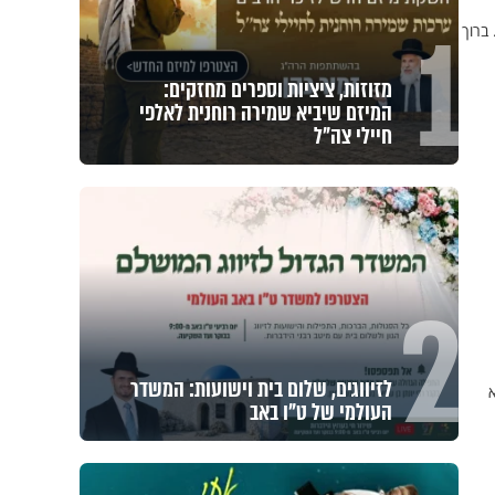
1
ברוך
מזוזות, ציציות וספרים מחזקים:
המיזם שיביא שמירה רוחנית לאלפי
חיילי צה"ל
2
לזיווגים, שלום בית וישועות: המשדר
א
העולמי של ט"ו באב