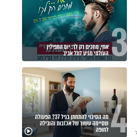
3
אחי, מחכים רק לך: יום התפילין
העולמי מגיע לתל אביב
4
מה הסיכוי להתחתן בגיל 37? הפעולה
שסיימה עשור של אכזבות והובילה
קרה בערד נס מסוג אחר!
פגיעה עצמית וחרדות – איך
לחופה
הרב שניאור אשכנזי במסר
מכילים את זה? זוגיות