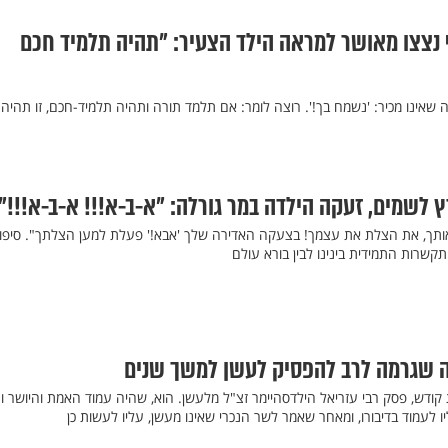
ף נצצו מאושר למראה הילד הצעיר: "תהיה תלמיד חכם
ה שאינו מכיר: 'נשמח בך!'. רוצה לומר: אם תלמד תורה ותהיה תלמיד-חכם, זו תהיה
ץ לשמים, זעקה הילדה במר גורלה: "א-ב-א!!! א-ב-א!!!"
אותך, את הצלת את עצמך! בצעקה האדירה שלך 'אבא!' פעלת למען הצלתך". סיפו
שרות התמידית בינינו לבין בורא עולם
ה שגרמה לרב להפסיק לעשן למשך שנים
דש, פסק רבי עזריאל הילדסהיימר זצ"ל מלעשן. הוא, שהיה עמוד האמת והיושר ו
ו לעמוד בדיבורו, ומאחר שאמר לשר הנכרי שאינו מעשן, עליו לעשות כן