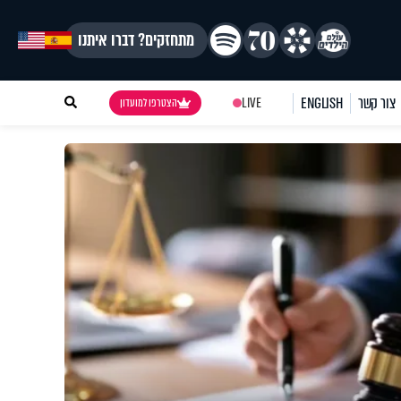
מתחזקים? דברו איתנו
צור קשר
ENGLISH
LIVE
הצטרפו למועדון