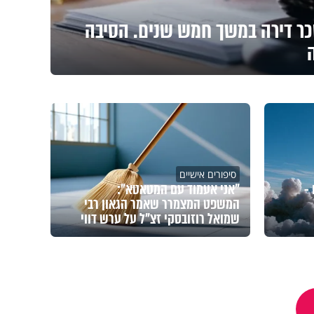
ר דירה במשך חמש שנים. הסיבה
סיפורים אישיים
-
"אני אעמוד עם המטאטא":
המשפט המצמרר שאמר הגאון רבי
שמואל רוזובסקי זצ"ל על ערש דווי