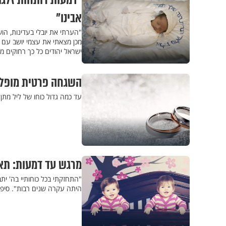
"דמעות רותחות זלגו 
אבינו"
"הערתי את יובלי בעדינות, הוש
מכן מצאתי את עצמי יושב עם הת
ישראל יהודים כל כך רחוקים 
השגחה פרטית מופלא
עד כמה גדול כוחו של ליל מתן
מרגש עד דמעות: תאומות אחרי
"התחזקתי בכל כוחותיי בה' י
היתה עקרה שנים רבות". סיפו