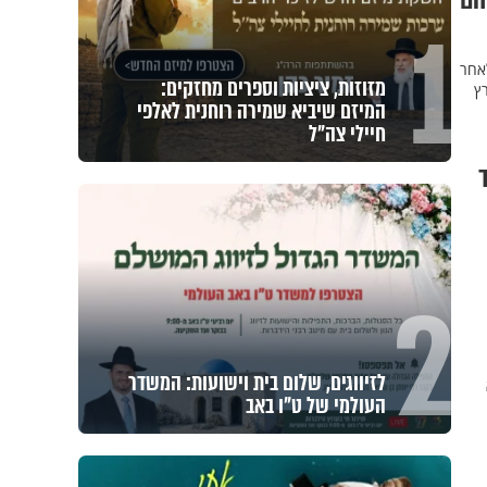
הם
1
לאחר
מזוזות, ציציות וספרים מחזקים:
רץ
המיזם שיביא שמירה רוחנית לאלפי
חיילי צה"ל
2
לזיווגים, שלום בית וישועות: המשדר
העולמי של ט"ו באב