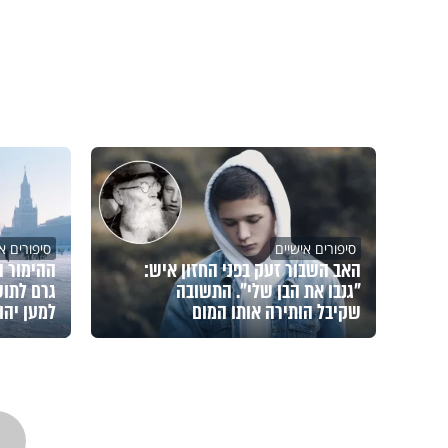
סיפורים אישיים
סיפורים א
האב השבור זעק בפני החזון איש:
ההימור ה
"גנבו את הבן שלי". התשובה
גרם לתוש
שקיבל הותירה אותו המום
למען יהו