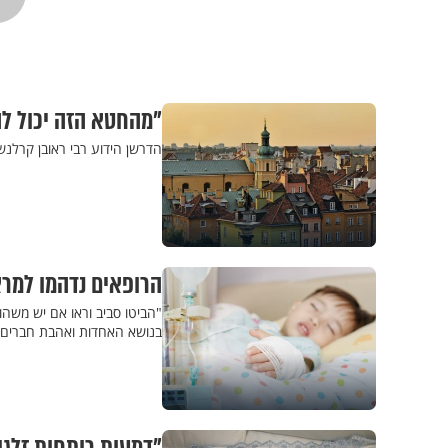
"מהחטא הזה יכול ל
הדרשן הידוע רבי ראובן קרלנשטיין זצ"ל ב-9 סיפורים מצמררים על זהירותם העצו
הרופאים נדהמו למר
"הביטו סביב וראו אם יש משהו
בנושא האחדות ואהבת חברים, 