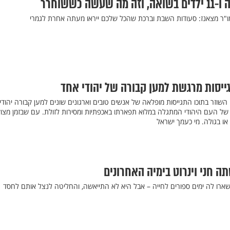
 כששוחרר
ו"ר מצאנז: סעודות השבת וברכת שהכל שלכם ייראו מעתה אחרת לגמרי
ייסות מרגשת למען קבורה של יהודי אחד
 השוזר בתוכו התגייסות מופלאה של אנשים טובים וארגונים שונים למען קבורה יהודי
ן של העם היהודי המתגלה במלוא תפארתו באכפתיות ומסירות לזולת. עם שבזמן מצו
או בגולה. מי כעמך ישראל
 חני וינרוט בימיה האחרונים
נשארו לה ימים ספורים לחייה – אבל היא לא התייאשה, והחליטה לנצל אותם לחסד