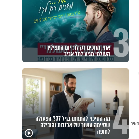
3
אחי, מחכים רק לך: יום התפילין
העולמי מגיע לתל אביב
ר
4
מה הסיכוי להתחתן בגיל 37? הפעולה
האיר
שסיימה עשור של אכזבות והובילה
לחופה
באיזה ארץ לומדים יותר