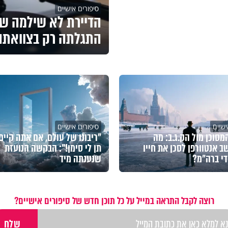
סיפורים אישיים
הדיירת לא שילמה שכ
התגלתה רק בצוואתה
ישיים
סיפורים אישיים
מסוכן מול הק.ג.ב: מה
"ריבונו של עולם, אם אתה קיים 
ב אנטוורפן לסכן את חייו
תן לי סימן!": הבקשה הנועזת
די ברה"מ?
שנענתה מיד
רוצה לקבל התראה במייל על כל תוכן חדש של סיפורים אישיים?