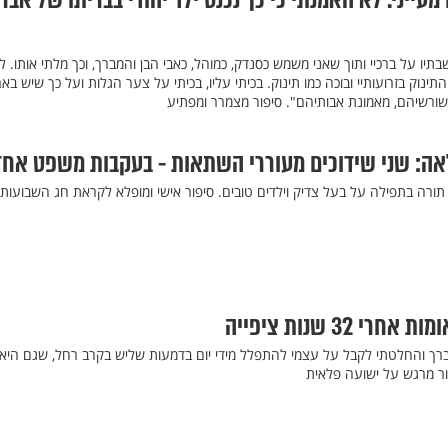
מעייני. לא האמנתי כי כך נכנס ילד יהודי בבריתו של אבר
בתיו על ברכיי ותוך שאני משמש כסנדק, כמוהל, כאבי הבן והמברך, וכך מלתי אותו. 
ינוק בזרועותיי ובוכה כמו תינוק. בכיתי עליו, בכיתי על צער הגלות ועל כך שיש בא
משורשיהם, מאמונת אבותיהם". סיפור מצמרר ומפתיע
ה: שני שידוכים מעוררי השתאות - בעקבות משפט אחד
 תורה בתפילה על בעל צדיק וילדים טובים. סיפור אישי ומופלא לקראת חג השבועות
 32 שנות ציפייה
תברך והחלטתי לקבל על עצמי להתפלל מידי יום בדמעות שליש בקרב רחל, שגם היא
ר מרגש על ישועה פלאית