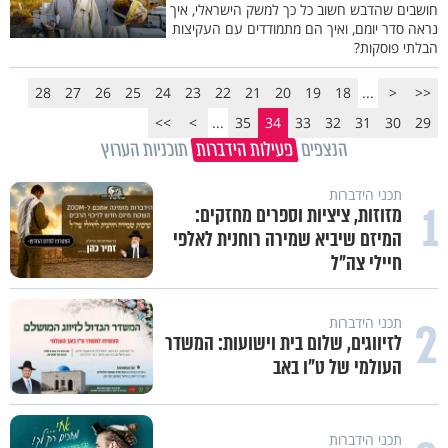
חושבים שהדבש חשוב כל כך למשק הישראלי, איך
נראה סדר יומם, ואיך הם מתמודדים עם העקיצות
הבלתי פוסקות?
28
27
26
25
24
23
22
21
20
19
18
...
<
<<
>>
>
...
35
34
33
32
31
30
29
הנצפים
פעילות הידברות
תוכניות הערוץ
תכני הידברות
1
מזוזות, ציציות וספרים מחזקים:
המיזם שיביא שמירה רוחנית לאלפי
חיילי צה"ל
2
תכני הידברות
לזיווגים, שלום בית וישועות: המשדר
העולמי של ט"ו באב
תכני הידברות