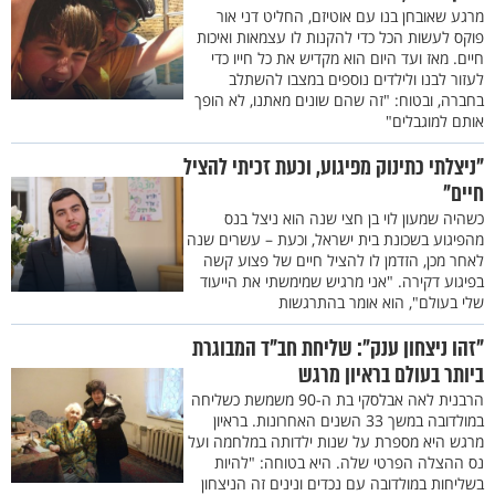
מרגע שאובחן בנו עם אוטיזם, החליט דני אור
פוקס לעשות הכל כדי להקנות לו עצמאות ואיכות
חיים. מאז ועד היום הוא מקדיש את כל חייו כדי
לעזור לבנו ולילדים נוספים במצבו להשתלב
בחברה, ובטוח: "זה שהם שונים מאתנו, לא הופך
אותם למוגבלים"
"ניצלתי כתינוק מפיגוע, וכעת זכיתי להציל
חיים"
כשהיה שמעון לוי בן חצי שנה הוא ניצל בנס
מהפיגוע בשכונת בית ישראל, וכעת – עשרים שנה
לאחר מכן, הזדמן לו להציל חיים של פצוע קשה
בפיגוע דקירה. "אני מרגיש שמימשתי את הייעוד
שלי בעולם", הוא אומר בהתרגשות
"זהו ניצחון ענק": שליחת חב"ד המבוגרת
ביותר בעולם בראיון מרגש
הרבנית לאה אבלסקי בת ה-90 משמשת כשליחה
במולדובה במשך 33 השנים האחרונות. בראיון
מרגש היא מספרת על שנות ילדותה במלחמה ועל
נס ההצלה הפרטי שלה. היא בטוחה: "להיות
בשליחות במולדובה עם נכדים ונינים זה הניצחון