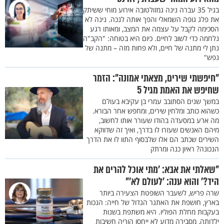
בגיל 35 עברה נינה גמזולטובה אירוע מוחי ששיתק
את פלג גופה השמאלי והפך אותה לנכה. נינה לא
הסכימה לקבל על עצמה את המצב, ומאותו רגע
נלחמה כדי לשוב לחיים. כיום היא בטוחה: "הקב"ה
נתן לי מתנה של חיים, ולא פחות מזה – מתנה של
נפש"
"חיפשתי שירים, מצאתי אמונה": הזמר
שחיפש את האמת מגיל 5
במשך שנים הסתובב עמרי בן עקיבא בעולם
כשהוא כותב ומלחין שירים, ומחפש אחר הבורא.
מה ארע במסעדה בהודו שעורר אותו לחשוב,
מיהם האנשים שעזרו לו בדרך, ואיך זה שדווקא
השירים שכתב הם אלו שלבסוף התוו לו את הדרך
הנכונה? ראיון כנה ומרתק
"שאלתי את אבא: ’מתי אוכל להרים את
היד?’ והוא ענה: ’לעולם לא’"
שרה פריש, לשעבר השופטת הצעירה ביותר
בארץ, חושפת את האתגר הגדול של חייה: הנכות
בעקבות מחלת הפוליו. היא משתפת בשנות
ילדותה, מסבירה מדוע לא ייחסו הוריה חשיבות