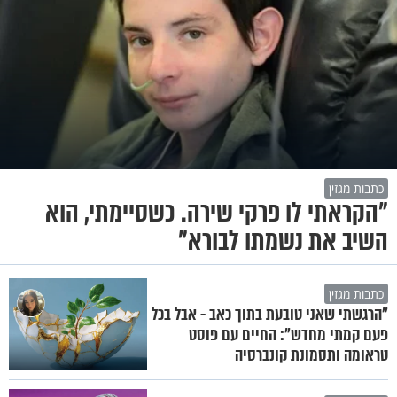
כתבות מגזין
"הקראתי לו פרקי שירה. כשסיימתי, הוא
השיב את נשמתו לבורא"
כתבות מגזין
"הרגשתי שאני טובעת בתוך כאב - אבל בכל
פעם קמתי מחדש": החיים עם פוסט
טראומה ותסמונת קונברסיה