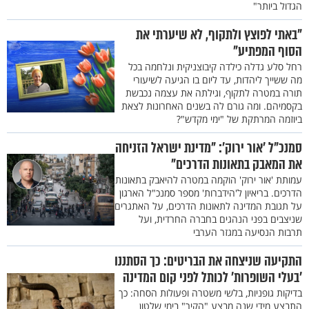
הגדול ביותר"
"באתי לפוצץ ולתקוף, לא שיערתי את
הסוף המפתיע"
רחל סלע גדלה כילדה קיבוצניקית ונלחמה בכל
מה ששייך ליהדות, עד ליום בו הגיעה לשיעורי
תורה במטרה לתקוף, וגילתה את עצמה נכבשת
בקסמיהם. ומה גורם לה בשנים האחרונות לצאת
ביוזמה המרתקת של "ימי מקדש"?
סמנכ"ל ’אור ירוק’: "מדינת ישראל הזניחה
את המאבק בתאונות הדרכים"
עמותת 'אור ירוק' הוקמה במטרה להיאבק בתאונות
הדרכים. בריאיון ל'הידברות' מספר סמנכ"ל הארגון
על תגובת המדינה לתאונות הדרכים, על האתגרים
שניצבים בפני הנהגים בחברה החרדית, ועל
תרבות הנסיעה במגזר הערבי
התקיעה שניצחה את הבריטים: כך הסתננו
’בעלי השופרות’ לכותל לפני קום המדינה
בדיקות גופניות, בלשי משטרה ופעולות הסחה: כך
התבצע מידי שנה מבצע "הקיר" בימי שלטון