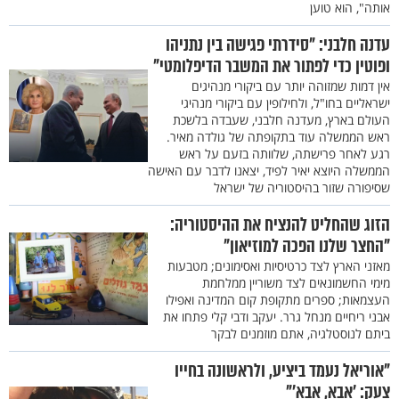
אותה", הוא טוען
עדנה חלבני: "סידרתי פגישה בין נתניהו
ופוטין כדי לפתור את המשבר הדיפלומטי"
אין דמות שמזוהה יותר עם ביקורי מנהיגים
ישראליים בחו"ל, ולחילופין עם ביקורי מנהיגי
העולם בארץ, מעדנה חלבני, שעבדה בלשכת
ראש הממשלה עוד בתקופתה של גולדה מאיר.
רגע לאחר פרישתה, שלוותה בזעם על ראש
הממשלה היוצא יאיר לפיד, יצאנו לדבר עם האישה
שסיפורה שזור בהיסטוריה של ישראל
הזוג שהחליט להנציח את ההיסטוריה:
"החצר שלנו הפכה למוזיאון"
מאזני הארץ לצד כרטיסיות ואסימונים; מטבעות
מימי החשמונאים לצד משוריין ממלחמת
העצמאות; ספרים מתקופת קום המדינה ואפילו
אבני ריחיים מנחל גרר. יעקב ודבי קלי פתחו את
ביתם לנוסטלגיה, אתם מוזמנים לבקר
"אוריאל נעמד ביציע, ולראשונה בחייו
צעק: ’אבא, אבא’"