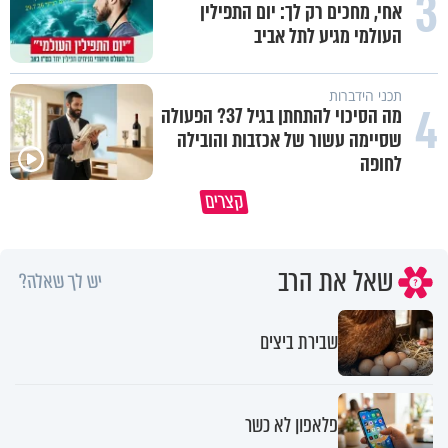
3
אחי, מחכים רק לך: יום התפילין
העולמי מגיע לתל אביב
תכני הידברות
4
מה הסיכוי להתחתן בגיל 37? הפעולה
שסיימה עשור של אכזבות והובילה
לחופה
תעצרו לפני שאתם מוציאים דיבה על
קצרים
ציבור שלם
מתכון ל׳שבת שלום׳
שאל את הרב
יש לך שאלה?
שבירת ביצים
פלאפון לא כשר