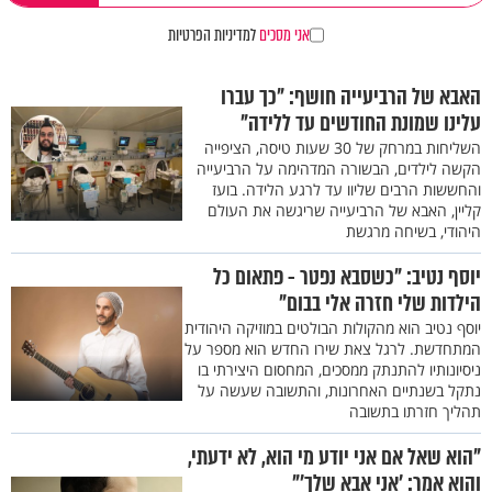
אני מסכים
למדיניות הפרטיות
האבא של הרביעייה חושף: "כך עברו
עלינו שמונת החודשים עד ללידה"
השליחות במרחק של 30 שעות טיסה, הציפייה
הקשה לילדים, הבשורה המדהימה על הרביעייה
והחששות הרבים שליוו עד לרגע הלידה. בועז
קליין, האבא של הרביעייה שריגשה את העולם
היהודי, בשיחה מרגשת
יוסף נטיב: "כשסבא נפטר - פתאום כל
הילדות שלי חזרה אלי בבום"
יוסף נטיב הוא מהקולות הבולטים במוזיקה היהודית
המתחדשת. לרגל צאת שירו החדש הוא מספר על
ניסיונותיו להתנתק ממסכים, המחסום היצירתי בו
נתקל בשנתיים האחרונות, והתשובה שעשה על
תהליך חזרתו בתשובה
"הוא שאל אם אני יודע מי הוא, לא ידעתי,
והוא אמר: ’אני אבא שלך’"