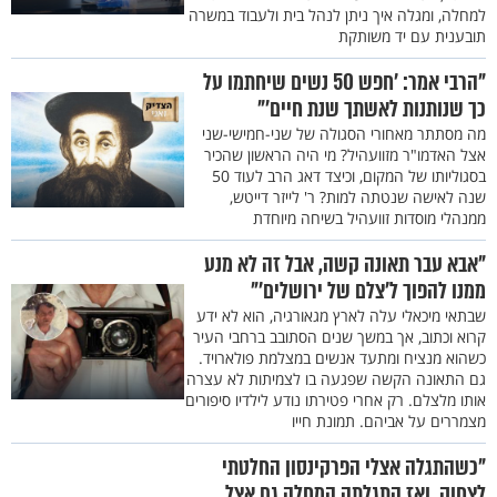
למחלה, ומגלה איך ניתן לנהל בית ולעבוד במשרה
תובענית עם יד משותקת
"הרבי אמר: ’חפש 50 נשים שיחתמו על
כך שנותנות לאשתך שנת חיים’"
מה מסתתר מאחורי הסגולה של שני-חמישי-שני
אצל האדמו"ר מזוועהיל? מי היה הראשון שהכיר
בסגוליותו של המקום, וכיצד דאג הרב לעוד 50
שנה לאישה שנטתה למות? ר' לייזר דייטש,
ממנהלי מוסדות זוועהיל בשיחה מיוחדת
"אבא עבר תאונה קשה, אבל זה לא מנע
ממנו להפוך ל’צלם של ירושלים’"
שבתאי מיכאלי עלה לארץ מגאורגיה, הוא לא ידע
קרוא וכתוב, אך במשך שנים הסתובב ברחבי העיר
כשהוא מנציח ומתעד אנשים במצלמת פולארויד.
גם התאונה הקשה שפגעה בו לצמיתות לא עצרה
אותו מלצלם. רק אחרי פטירתו נודע לילדיו סיפורים
מצמררים על אביהם. תמונת חייו
"כשהתגלה אצלי הפרקינסון החלטתי
לצחוק, ואז התגלתה המחלה גם אצל