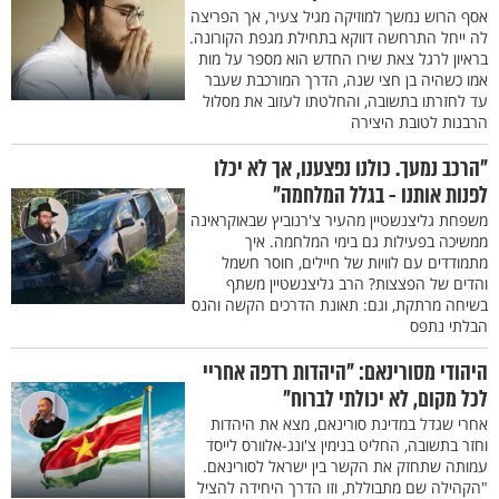
אסף הרוש נמשך למוזיקה מגיל צעיר, אך הפריצה
לה ייחל התרחשה דווקא בתחילת מגפת הקורונה.
בראיון לרגל צאת שירו החדש הוא מספר על מות
אמו כשהיה בן חצי שנה, הדרך המורכבת שעבר
עד לחזרתו בתשובה, והחלטתו לעזוב את מסלול
הרבנות לטובת היצירה
"הרכב נמעך. כולנו נפצענו, אך לא יכלו
לפנות אותנו - בגלל המלחמה"
משפחת גליצנשטיין מהעיר צ'רנוביץ שבאוקראינה
ממשיכה בפעילות גם בימי המלחמה. איך
מתמודדים עם לוויות של חיילים, חוסר חשמל
והדים של הפצצות? הרב גליצנשטיין משתף
בשיחה מרתקת, וגם: תאונת הדרכים הקשה והנס
הבלתי נתפס
היהודי מסורינאם: "היהדות רדפה אחריי
לכל מקום, לא יכולתי לברוח"
אחרי שגדל במדינת סורינאם, מצא את היהדות
וחזר בתשובה, החליט בנימין צ'ונג-אלוורס לייסד
עמותה שתחזק את הקשר בין ישראל לסורינאם.
"הקהילה שם מתבוללת, וזו הדרך היחידה להציל