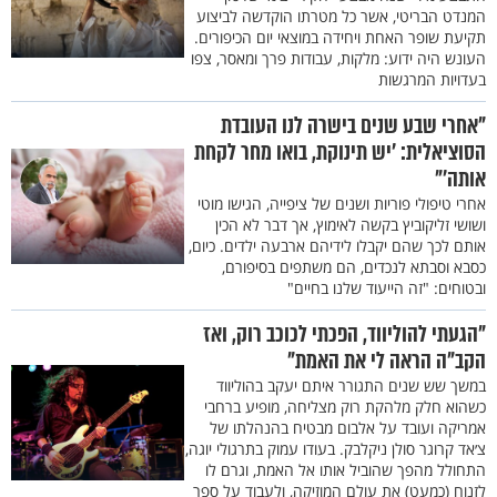
המנדט הבריטי, אשר כל מטרתו הוקדשה לביצוע
תקיעת שופר האחת ויחידה במוצאי יום הכיפורים.
העונש היה ידוע: מלקות, עבודות פרך ומאסר, צפו
בעדויות המרגשות
"אחרי שבע שנים בישרה לנו העובדת
הסוציאלית: ’יש תינוקת, בואו מחר לקחת
אותה’"
אחרי טיפולי פוריות ושנים של ציפייה, הגישו מוטי
ושושי זליקוביץ בקשה לאימוץ, אך דבר לא הכין
אותם לכך שהם יקבלו לידיהם ארבעה ילדים. כיום,
כסבא וסבתא לנכדים, הם משתפים בסיפורם,
ובטוחים: "זה הייעוד שלנו בחיים"
"הגעתי להוליווד, הפכתי לכוכב רוק, ואז
הקב"ה הראה לי את האמת"
במשך שש שנים התגורר איתם יעקב בהוליווד
כשהוא חלק מלהקת רוק מצליחה, מופיע ברחבי
אמריקה ועובד על אלבום מבטיח בהנהלתו של
צ׳אד קרוגר סולן ניקלבק. בעודו עמוק בתרגולי יוגה,
התחולל מהפך שהוביל אותו אל האמת, וגרם לו
לזנוח (כמעט) את עולם המוזיקה, ולעבוד על ספר