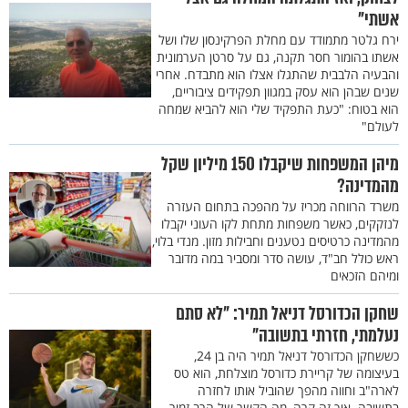
אשתי"
ירח גלטר מתמודד עם מחלת הפרקינסון שלו ושל
אשתו בהומור חסר תקנה, גם על סרטן הערמונית
והבעיה הלבבית שהתגלו אצלו הוא מתבדח. אחרי
שנים שבהן הוא עסק במגוון תפקידים ציבוריים,
הוא בטוח: "כעת התפקיד שלי הוא להביא שמחה
לעולם"
מיהן המשפחות שיקבלו 150 מיליון שקל
מהמדינה?
משרד הרווחה מכריז על מהפכה בתחום העזרה
לנזקקים, כאשר משפחות מתחת לקו העוני יקבלו
מהמדינה כרטיסים נטענים וחבילות מזון. מנדי בלוי,
ראש כולל חב"ד, עושה סדר ומסביר במה מדובר
ומיהם הזכאים
שחקן הכדורסל דניאל תמיר: "לא סתם
נעלמתי, חזרתי בתשובה"
כששחקן הכדורסל דניאל תמיר היה בן 24,
בעיצומה של קריירת כדורסל מוצלחת, הוא טס
לארה"ב וחווה מהפך שהוביל אותו לחזרה
בתשובה. איך זה קרה, מה הקשר של הרב זמיר