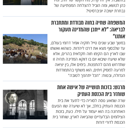
כהן לנושא, ומה הוביל להצלחה המפתיעה של
נבחרת ישיבה יוניברסיטי?
המשפחה שחיה בחוה מבודדת ומתחברת
לבריאה: "לא ייתכן שהמדינה תעקור
אותנו"
במשך שבע שנים טייל חזקיה אמיר דרומי בעולם,
עד שלבסוף מצא את דרכו ליהדות. כשהוא ואשתו
שבו לארץ הם הקימו חוה חקלאית בהרים, אלא
שלא שיערו שיבוא יום בו דווקא המדינה תהיה זו
שתדרוש מהם להתפנות. בימים אלו, בין יציאה
למרעה למסיק זיתים, הוא משתף בהתמודדות
הגדולה, ובטוח: "הכל יתהפך לטובה"
מרגש: בזכות תושייה של אישה אחת
שוחזר בית הכנסת העתיק
שרה שמאע טסה לסוריה כדי לתעד את בית
הכנסת העתיק בחלב, אך לא שיערה שזו הפעם
האחרונה בה הוא יעמוד על תילו. כעת, בזכות
הצילומים הבלעדיים שהביאה לארץ, שוחזר בית
הכנסת לדורי דורות