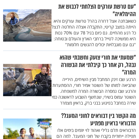
"עם טרשת עורקים הצלחתי לכבוש את
ההימלאיה"
כשאובחנה אצל דרורה בהרל טרשת עורקים והיא
הייתה במצב קריטי, התקבלה אצלה החלטה לנצל
כל רגע מהחיים. גם כיום בגיל 78 עם 70% נכות
היא ממשיכה לטייל ברחבי הארץ והעולם ובטוחה:
"גם עם מוגבלויות יכולים להגשים חלומות"
"שמעתי את חורי צועק וחשבתי שהוא
נבהל, רק אחר כך קיבלתי את הבשורה
המרה"
הרגע שבו זינק המחבל מבין השיחים, הירייה
שהביאה למותו של השוטר אמיר חורי, ההסתערות
והרגע שבו נמסרה הבשורה המרה למשפחה.
השוטר עמוס בשירי, שנחשף השבוע לראשונה כמי
שירה במחבל בפיגוע בבני ברק, בראיון מצמרר
מה הקשר בין דבוראים לחוני המעגל?
הדבוראי בראיון מפתיע
הדבוראים תלם גלילי ואהוד לוי יוזמים בימים אלו
תפילה ייחודית בקברו של חוני המעגל. למה הם