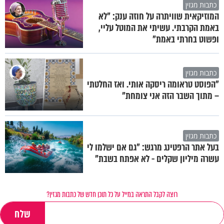
כתבות מגזין
המוזיקאית שוויתרה על חוזה ענק: "לא
באמת הקרבתי. עשיתי את המוטל עליי,
ופשוט בחרתי באמת"
כתבות מגזין
"הפוסט טראומה ריסקה אותי. ואז החלטתי
– מתוך השבר הזה אני צומחת"
כתבות מגזין
בעל אתר הרפטינג מרגש: "גם אם ישלמו לי
עשרה מיליון שקלים - לא אפתח בשבת"
רוצה לקבל התראה במייל על כל תוכן חדש של כתבות מגזין?