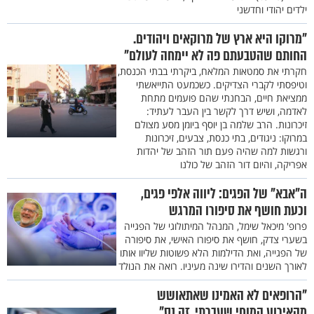
ילדים יהודי וחדשני
"מרוקו היא ארץ של מרוקאים ויהודים.
החותם שהטבעתם פה לא יימחה לעולם"
חקרתי את סמטאות המלאח, ביקרתי בבתי הכנסת,
וטיפסתי לקברי הצדיקים. כשכמעט התייאשתי
ממציאת חיים, הבחנתי שהם פועמים מתחת
לאדמה, ושיש דרך לקשר בין העבר לעתיד:
זיכרונות. הרב שלמה בן יוסף ביומן מסע מצולם
במרוקו: ניגודים, בתי כנסת, צבעים, זיכרונות
ורגשות למה שהיה פעם תור הזהב של יהדות
אפריקה, והיום דור הזהב של כולנו
ה"אבא" של הפגים: ליווה אלפי פגים,
וכעת חושף את סיפורו המרגש
פרופ' מיכאל שימל, המנהל המיתולוגי של הפגייה
בשערי צדק, חושף את סיפורו האישי, את סיפורה
של הפגייה, ואת הדילמות הלא פשוטות שליוו אותו
לאורך השנים והדירו שינה מעיניו. רואה את הנולד
"הרופאים לא האמינו שאתאושש
מהאירוע המוחי שעברתי, זה נס"