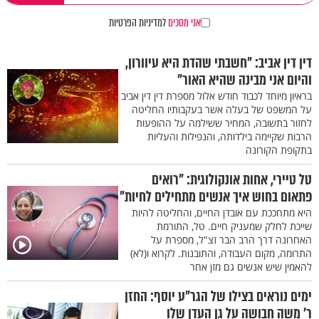
אני מסכים
למדיניות הפרטיות
דין דין אביב: "חשבתי שהדת היא עיוורון,
והיום אני מבינה שהיא האור"
בראיון מיוחד לכבוד חודש אלול מספרת דין דין אביב
על המשפט של בעלה אשר בעקבותיו החליטה
לחזור בתשובה, המחיר ששילמה על ההופעות
הרבות שקיימה בילדותה, והנפילות והעליות
בתקופת הקורונה
טל טיירי, אחות אונקולוגית: "רואים
פתאום בחוש איך אנשים מתחילים לחיות"
היא מתחככת עם אובדן החיים, והחליטה להיות
שייכת לחלק שמעניק חיים. טל, התורמת
האחרונה דרך הרב הבר זצ"ל, מספרת על
התרומה, מקום העבודה, והתובנות. לקרוא ו(לא)
להאמין שיש אנשים גם מזן אחר
ימים נוראים בצילו של הגר"ע יוסף: החזן
ר’ משה חבושה על גן העדן שלו