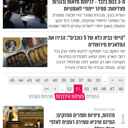
מ-3 בנות בלבד - לכיתות מלאות ובוגרות
מצליחות: סמינר ייחודי לאומנויות
יהודית בוגץ', מנהלת סמינר 'פרי חכמה' מספרת
על הסמינר הייחודי שהקימה, סמינר בית יעקב
המשלב באופן ייחודי לימודים עיוניים ולימודי אומנות
"הייתי בבית כלא של 5 כוכבים": הכירו את
המלאכית מירושלים
חני ראקוב כבר הספיקה להקים מיזמי ענק בכל
רחבי הארץ. מיזם הסיוע למבודדים במלוניות
הקורונה הוא רק המשך למה שהתחיל הרבה
קודם. עוצמה וגבורה של בחורה צעירה
45
44
43
42
41
40
39
38
37
36
35
...
<
<<
>>
>
...
52
51
50
49
48
47
46
הנצפים
פעילות הידברות
תוכניות הערוץ
תכני הידברות
1
מזוזות, ציציות וספרים מחזקים:
המיזם שיביא שמירה רוחנית לאלפי