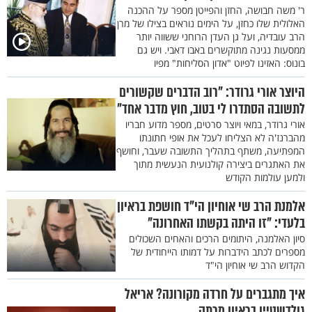
ר' משה חבושה, החזן והפייטן מספר על ההכנה
האלולית שלו כחזן, על הימים נוראים בצילו של מרן
הרב עובדיה, ועל גן העדן הרוחני ששווה יותר
ממסעות נגינה מתוקשרים באבו דאבי. ויש גם
בונוס: האזינו לפיוט "אדון הסליחות" מפיו
היוצר אורי גרודר: "רוב הדברים שקשורים
לתשובה הסתדרו לי בטוב, חוץ מדבר אחד"
אורי גרודר, במאי ויוצר סרטים, מספר מדוע חבריו
מהברנז'ה לא הצליחו לעכל את אופי חתונתו
המפתיעה, משתף בתהליך התשובה שעבר, וחושף
את האתגרים ביצירה קולנועית הנעשית מתוך
ולמען עולמות הקודש
אלמנת הרב שי אוחיון הי"ד חושפת בראיון
בלעדי: "זו היתה בקשתו האחרונה"
סיון האלמנה, היתומים הרכים והאחים השכולים
מספרים לכתב הידברות על דמותו הייחודית של
הקדוש הרב שי אוחיון הי"ד
איך מתגברים על חרדה מקורונה? אריאל
גולדשטיין בראיון מרתק