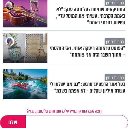
כתבות מגזין
המוזיקאית שוויתרה על חוזה ענק: "לא
באמת הקרבתי. עשיתי את המוטל עליי,
ופשוט בחרתי באמת"
כתבות מגזין
"הפוסט טראומה ריסקה אותי. ואז החלטתי
– מתוך השבר הזה אני צומחת"
כתבות מגזין
בעל אתר הרפטינג מרגש: "גם אם ישלמו לי
עשרה מיליון שקלים - לא אפתח בשבת"
רוצה לקבל התראה במייל על כל תוכן חדש של כתבות מגזין?