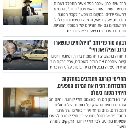
הרב איתי כהן, שכבר בגיל צעיר התפלל לאחים
נוספים, עומד היום בראש מכון "דורות", המסייע
לחשוכי ילדים. במקום בו אפשר לקבל הכוונה
הלכתית, ייעוץ רפואי, תמיכה רגשית וסיוע כלכלי,
לא שוכחים גם את הוריהם של מטופלי הפוריות,
ונותנים מענה גם בשעות לא שגרתיות
רבקה מור פרידמן: "היהלומים שנשארו
ברכב הצילו את חיי"
החזרה בתשובה, התהפוכות בדרך, תאונת דרכים
קשה שהפכה את הרכב לטוטלוס, אבל רבקה מור
פרידמן ניצלה בנס, ולדבריה, בזכות עלוני הידברות
מחלימי קורונה מתנדבים במחלקות
המבודדות: הכירו את המיזם המפעים,
היחיד מסוגו בעולם
עד לא מזמן הם היו בעצמם חולי קורונה, והיום הם
עומדים בחזית המאבק על רווחתם של החולים
המבודדים. מיזם מיוחד ויחיד בעולם, של ארגון
החסד "יד אברהם", מפגיש בין חולי קורונה לשעבר
שפיתחו נוגדנים לבין חולי קורונה הזקוקים לעזרה
וסיעוד