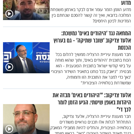
מדוע
מדוע הוזמן הזמר עומר אדם לבקר בארמון משפחת
המלוכה בדובאי, ואיך זה קשור להסכם שנחתם בין
המדינות לכינון היחסים?
המחאה נגד 'היהודים באים' נמשכת:
אלעד צדיקוב ’שובר שתיקה’ - גם בערוץ
הכנסת
חבר מועצת עיריית הרצליה ממשיך להלום בכל
הכוח בתוכנית 'היהודים באים', ותוך שהוא מוחה
על ביזוי קודשי ישראל בתוכנית הפוגענית - הוא
מבטיח: "ניאבק בכל כוחנו בתאגיד השידור הציבורי
'כאן' כדי למגר את התוכנית הזו ודומותיה,
שמשודרות בטלוויזיה הציבורית"
אלעד צדיקוב: "'היהודים באים' מבזה את
היהדות באופן שיטתי. הגיע הזמן לומר
לכך די"
חבר מועצת עיריית הרצליה, אלעד צדיקוב,
התחלחל לגלות אלו תכנים נוראיים משודרים
בטלוויזיה הציבורית, והחליט להיות ממובילי המאבק
כנגד תאגיד השידור הציבורי "כאן". בראיון מיוחד