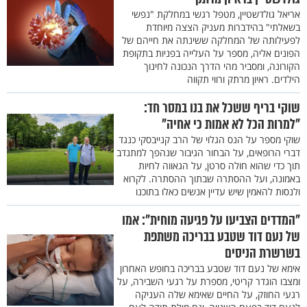
אריאל גולדשטיין, מטפל רגשי במחלקת "נפשי
בשאלתי" בהידברות מעניק הצצה מיוחדת
לפעילותה של המחלקה ששינתה את חייהם של
הפונים אליה, מספר על העלייה בפניות בתקופת
הקורונה, ומסביר מהי הדרך הנכונה לחינוך
הילדים. ראיון מרתק ורווי תקווה
שוקי בריף ששכל את בנו במסר חד:
"למרות הכל לא אמות כי אחיה"
שוקי מספר על הנס הגלוי של הרב קנייבסקי כנגד
דברי הרופאים, על הבחור הגיבור שנהפך למתנדב
תוך כדי שהוא חולה סרטן, על הגאווה לחיות
באמונה, ועל ההסתרה שבתוך ההסתרה. לקרוא
ולנסות להאמין שיש עדיין אנשים כאלו בתוכנו
"המדדים הצביעו על פגיעה מוחית": אמו
של נעם דוד שטבע בבריכה משתפת
בשרשרת הניסים
אימא של נעם דוד שטבע בבריכה בחופש האחרון
ומצבו הוגדר קריטי, מספרת על רגעי השבירה, על
רגעי החוזק, על החיים שאימא שלה העניקה