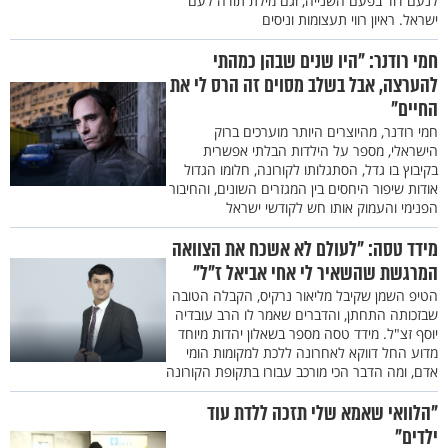
לנעם דוד בפעם השנייה, וגם מילת תודה לעם
ישראל. ראיון רווי תעצומות וניסים
חמי רודנר: "היו שנים שבהן כמהתי
להערצה, אבל בשלב מסוים זה הרס לי את
החיים"
חמי רודנר, מהיוצרים היותר מוערכים ברוק
הישראלי, מספר על הילדות הבלתי אפשרית
בקיבוץ בו גדל, הסתגלותו לקורונה, חלומו הגדול
אודות שיפור היחסים בין המגזרים השונים, והחיבור
הפנימי והעמוק אותו חש לקודשי ישראל
מידד טסה: "לעולם לא אשכח את הצוואה
המרגשת שהשאיר לי אחי אביאל ז"ל"
הטיפ השמן שקיבל מליאור נרקיס, הקבלה הטובה
שבזכותה התחתן, והדברים שאמר לו הרב עובדיה
יוסף זצ"ל. מידד טסה מספר בשאלון יהדות מיוחד
מדוע החל דווקא לאחרונה ללכת למקומות הומי
אדם, ומה הדבר הכי מורכב עבורו בתקופת הקורונה
"הלוואי שאמא שלי תזכה ללדת עוד
ילדים"