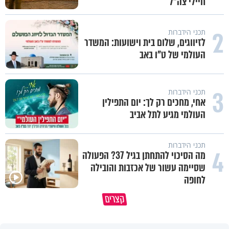
חיילי צה"ל
2
תכני הידברות
לזיווגים, שלום בית וישועות: המשדר
העולמי של ט"ו באב
3
תכני הידברות
אחי, מחכים רק לך: יום התפילין
העולמי מגיע לתל אביב
תכני הידברות
4
מה הסיכוי להתחתן בגיל 37? הפעולה
שסיימה עשור של אכזבות והובילה
לחופה
קצרים
מדוע האמונה נמשלה למלח?
גם ׳הרע׳ זה הרחמים של בורא ע