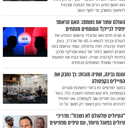
הוא חושף מדוע הרים את הכפפה ומבטיח
להמשיך במאבק עד לסוף הטוב
העולם עוצר את נשמתו: האם טראמפ
יפסיד לביידן? המומחים מנתחים
4 שנים חלפו מאז שדונלד טראמפ הפתיע את
העולם ונבחר לנשיא ה-45 של ארה"ב. כעת,
לאחר קדנציה רוויה טלטלות, עומד טראמפ בפני
המבחן החשוב ביותר של נשיא אמריקני מכהן:
בחירות לקדנציה שנייה. האם ינצח את המועמד
האפרורי שמולו? המומחים מנתחים
עוגת גבינה, שתיה מוגזת: כך נחבק את
החיילים בקפסולה
במשך חודשיים היו בחורי הישיבות סגורים
בקפסולות, ולא יצאו מפתח הישיבה כלל. בעוד
שבוע הם חוזרים שוב לקפסולה, ואני מתחיל
להרגיש פרפורי בטן כשאני רק חושב על זה
"הטיולים שלעולם לא נשכח": מדריכי
טיולים בפאנל מיוחד, עם טיפים מפתיעים