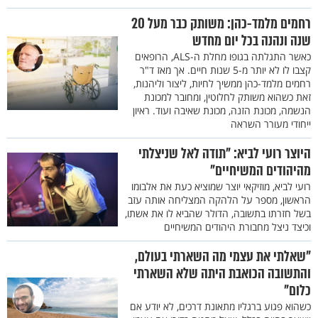
רחמים מלמד-כהן: משותק כבר מעל 20
שנה ונהנה בכל יום מחדש
כאשר התגלתה בגופו מחלת ה-ALS, הרופאים
קצבו לו לא יותר מ-5 שנות חיים. אך מאז ד"ר
רחמים מלמד-כהן ממשיך לחיות, ליצור וליהנות,
זאת כשהוא משותק לחלוטין, ומחובר למכונת
הנשמה, מכונת הזנה, מכונת שאיבה ועוד. ראיון
ייחודי מעורר השראה
היוצר רועי לביא: "תודה לאל שניצלתי
מהיהודים המשיחיים"
רועי לביא, מוזיקאי יוצר שמוציא כעת את אלבומו
הראשון, מספר על הלהקה המצליחה אותה עזב
בשל חזרתו בתשובה, הדולר שהביא לו את אשתו,
וכיצד ניצל מחבורת היהודים המשיחיים
"שאלתי את עצמי מה השארתי בעולם,
והתשובה הכואבת היתה שלא השארתי
כלום"
כשהוא פגוע ברגליו מתאונת דרכים, לא יודע אם