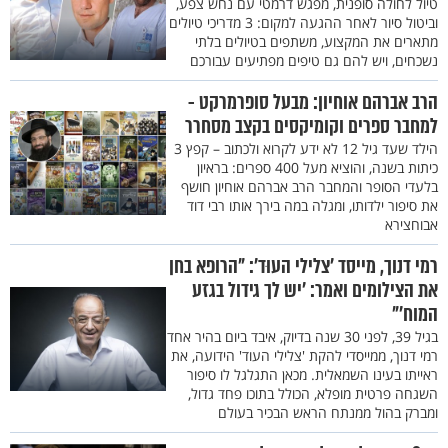
טיול לחולה סופנית, מפגש דרמטי עם נחש צפע,
וביטול סיור לאחר ההגעה למקום: 3 מדריכי טיולים
מתארים את המקצוע, משתפים בטיולים בלתי
נשכחים, ויש להם גם טיפים מפתיעים עבורכם
הרב אברהם אוחיון: מבעל סופרמרקט -
למחבר ספרים וקומיקסים בקצב מסחרר
הילד שעד גיל 12 לא ידע לקרוא ולכתוב – קפץ 3
כיתות בשנה, והוציא מעל 400 ספרים: בראיון
בלעדי הסופר והמחבר הרב אברהם אוחיון חושף
את סיפור ילדותו, ומגלה במה בירך אותו רבי דוד
אבוחצירא
רמי דנוך, מייסד ’צלילי העוּד’: "הרופא בחן
את הצילומים ואמר: ’יש לך גידול בגזע
המוח’"
בגיל 39, לפני 30 שנה בדיוק, איבד ביום בהיר אחד
רמי דנוך, ממייסדי להקת 'צלילי העוד' הידועה, את
ראייתו בעינו השמאלית. מכאן התגלגל לו סיפור
השגחה פרטית מופלא, הכולל בתוכו פחד גדול,
ומברק בהול ממנתח הראש הבכיר בעולם