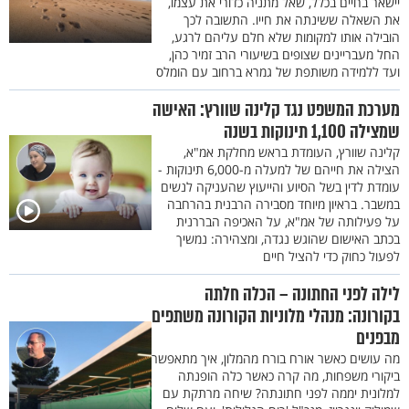
יישאר בחיים בכלל, שאל מתניה כדורי את עצמו,
את השאלה ששינתה את חייו. התשובה לכך
הובילה אותו למקומות שלא חלם עליהם לרגע,
החל מעבריינים שצופים בשיעורי הרב זמיר כהן,
ועד ללמידה משותפת של גמרא ברחוב עם הומלס
מערכת המשפט נגד קלינה שוורץ: האישה
שמצילה 1,100 תינוקות בשנה
קלינה שוורץ, העומדת בראש מחלקת אמ"א,
הצילה את חייהם של למעלה מ-6,000 תינוקות -
עומדת לדין בשל הסיוע והייעוץ שהעניקה לנשים
במשבר. בראיון מיוחד מסבירה הרבנית בהרחבה
על פעילותה של אמ"א, על האכיפה הבררנית
בכתב האישום שהוגש נגדה, ומצהירה: נמשיך
לפעול כחוק כדי להציל חיים
לילה לפני החתונה – הכלה חלתה
בקורונה: מנהלי מלוניות הקורונה משתפים
מבפנים
מה עושים כאשר אורח בורח מהמלון, איך מתאפשר
ביקורי משפחות, מה קרה כאשר כלה הופנתה
למלונית יממה לפני חתונתה? שיחה מרתקת עם