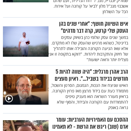
שמוליק יונגרייז, מנכ"ל 'רוח הגלילית', ועם שלום
אשכנזי מנכ"ל מלון 'לביא' על קורונה ועל אירוח.
הכל על השולחן
איש השיווק חושף: "אחרי שנים בהן
העסק שלי קרטע, קרה דבר מדהים"
במשך שנים עסק שלומי כהן בשיווק עסקים
בדיגיטל, כשהוא מרגיש שהעסק שלו לא מתקדם.
אלא שאז הגיעה הקורונה והובילה אותו לתהליך
של חיזוק והתקרבות ליהדות. "דווקא בתקופה זו אני
מצליח יותר ורואה ישועות"
הרב אהרן מרגלית: "היה שווה להיות 5
חודשים בבידוד בשביל...". ראיון מעצים
האיש שניצח את הנכות, הגמגום, הסרטן והשכול,
מתמודד כעת עם בידוד מרצון מאז פרוץ הקורונה.
בראיון מעורר השראה הוא מעניק טיפים
להתמודדות עם הקורונה והבידוד, והסוף שלא
נראה באופק
ההסכם עם האמירויות הערביות: עומר
אדם (שוב) ריגש את הרשת - לא תאמינו