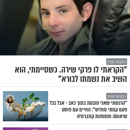
כתבות מגזין
"הקראתי לו פרקי שירה. כשסיימתי, הוא
השיב את נשמתו לבורא"
כתבות מגזין
"הרגשתי שאני טובעת בתוך כאב - אבל בכל
פעם קמתי מחדש": החיים עם פוסט
טראומה ותסמונת קונברסיה