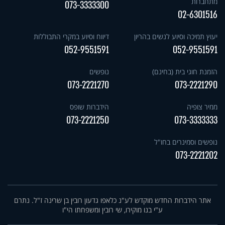
מתחברות
073-3333300
02-6301516
יעוץ תמיכה וסיוע לנשים בהריון
דיווח וסיוע במקרי התבוללות
052-9551591
052-9551591
הזמנת חוגי בית (בחינם)
נופשים
073-2221270
073-2221290
ממיר צופיה
הידברות שופס
073-2221250
073-3333333
נופשים וסמינרים בחו"ל
073-2221202
אתר הידברות החדש מוקדש לע"נ כלאפו גדעון רובין בן שרינה ז"ל. נתרם
ע"י בנו מוקירו, שי רובין ומשפחתו הי"ו