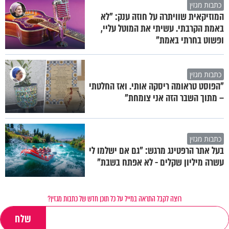
כתבות מגזין
המוזיקאית שוויתרה על חוזה ענק: "לא
באמת הקרבתי. עשיתי את המוטל עליי,
ופשוט בחרתי באמת"
כתבות מגזין
"הפוסט טראומה ריסקה אותי. ואז החלטתי
– מתוך השבר הזה אני צומחת"
כתבות מגזין
בעל אתר הרפטינג מרגש: "גם אם ישלמו לי
עשרה מיליון שקלים - לא אפתח בשבת"
רוצה לקבל התראה במייל על כל תוכן חדש של כתבות מגזין?