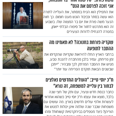
אני זוכה לפרסם את הנס"
את התפילין הוא הניח במסתור, את העלייה לתורה
הוא עשה בסתר וככיבוד הוגש מעט חומוס. כך חווה
הנער משה פורת את יום בר המצווה שלו. בשבוע
זה הוא מתרגש לחזור אל סיפורו הבלתי ייאמן,
במטרה להנחילו לדורות הצעירים
שקדיה פורחת בחנוכה? לא תאמינו מה
ההסבר לתופעה
ברחבי הארץ החלו להיראות שקדיות שהקדימו את
זמן פריחתן. עמיר בלבן מהחברה להגנת טבע,
מגיש את ההסבר המרתק לכך ומבהיר: "ייתכן
שבשנים הבאות תוקדם הפריחה עוד יותר"
ח"כ יוסי טייב: "העולים החדשים נאלצים
לבחור בין עלייה למשפחה, זה נורא"
כחבר כנסת חדש וצעיר, עם ותק של חצי שנה
בלבד, מוצא את עצמו ח"כ יוסי טייב כשהוא אחראי
לעשרות אלפי עולים חדשים בארץ. מה עושים עם
משפחות שכבר שנה שלמה אינן יכולות לפגוש את
הוריהן? כיצד מטפלים בבירוקרטיות קשוחות? ומהו