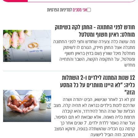
אני מסכים
למדיניות הפרטיות
חודש לפני החתונה - החתן לקה בשיתוק
מוחלט: ראיון חשוף ומטלטל
מה עושה כלה צעירה שחודש וחצי לפני החתונה
מתגלה אצל החתן חיידק, הגורם לו לשיתוק
מוחלט? מיכל שוורץ (שם בדוי) בראיון חשוף
ומטלטל, על התקופה הקשה, השבר והתחייה
מחדש
12 שנות המתנה לילדים ו-2 השתלות
כליה: "לא היינו מוותרים על כל המסע
הזה"
זמן לא רב לאחר שנישאו, הבינו יהודה ושרה
שדרכם לזכות בילדים כנראה לא תהיה קלה. מצב
הכליות של שרה החל להידרדר, והיא קיבלה
תרומת כליה מאמה. אלא שבזאת לא תם הסיפור,
ועל שרה נאסר ללדת ילדים. 7 שנים אחר כך
קרסה גם הכליה שהושתלה בגופה, ודווקא המצב
המורכב הזה הוביל לישועה