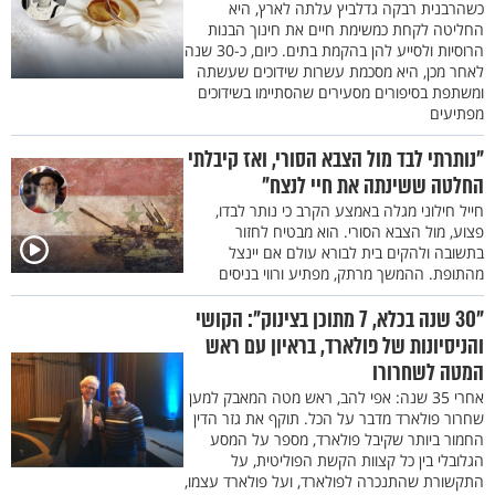
כשהרבנית רבקה גדלביץ עלתה לארץ, היא
החליטה לקחת כמשימת חיים את חינוך הבנות
הרוסיות ולסייע להן בהקמת בתים. כיום, כ-30 שנה
לאחר מכן, היא מסכמת עשרות שידוכים שעשתה
ומשתפת בסיפורים מסעירים שהסתיימו בשידוכים
מפתיעים
"נותרתי לבד מול הצבא הסורי, ואז קיבלתי
החלטה ששינתה את חיי לנצח"
חייל חילוני מגלה באמצע הקרב כי נותר לבדו,
פצוע, מול הצבא הסורי. הוא מבטיח לחזור
בתשובה ולהקים בית לבורא עולם אם יינצל
מהתופת. ההמשך מרתק, מפתיע ורווי בניסים
"30 שנה בכלא, 7 מתוכן בצינוק": הקושי
והניסיונות של פולארד, בראיון עם ראש
המטה לשחרורו
אחרי 35 שנה: אפי להב, ראש מטה המאבק למען
שחרור פולארד מדבר על הכל. תוקף את גזר הדין
החמור ביותר שקיבל פולארד, מספר על המסע
הגלובלי בין כל קצוות הקשת הפוליטית, על
התקשורת שהתנכרה לפולארד, ועל פולארד עצמו,