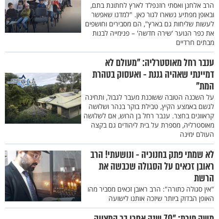
הרב אלחנן ואסתי רוזנפלד לארץ לחתונת בתם,
ובאופן מפתיע נשארו לגור כאן. "למדנו שאפשר
לעשות שליחות גם בארץ", הם מסבירים וחושפים
את כפר הנוער 'שירה חדשה' – פנימייה לבנות
מבתים חרדיים
ענבר רחל מאוסטרליה: "מעולם לא
דמיינתי שאהיה גננת - ואעסוק בטהרת
המת"
על השכנה הטובה ששוכנת מעבר לגבול, ותחינה
לגשם באמצע הקיץ, טבילת בוקר בנהר ושלושה
קראוונים בחצר. ענבר רחל בן הרוש, אם לשלושה
מאוסטרליה, מספרת על בית ליהודים גם בקצה
העולם ימינה
לא שמתי פתק בחנוכיה - ונושעתי! הרב
ראובן זכאים על הסגולה שכבשה את
הרשת
"אין סגולה כתורה": הרב ראובן זכאים מסביר מהו
האופן הבדוק ביותר שיזכה אותנו לישועה
משה פורת: "70 שנה אחרי בר המצווה,