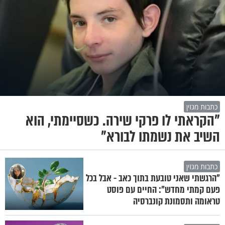
כתבות מגזין
"הקראתי לו פרקי שירה. כשסיימתי, הוא
השיב את נשמתו לבורא"
כתבות מגזין
"הרגשתי שאני טובעת בתוך כאב - אבל בכל
פעם קמתי מחדש": החיים עם פוסט
טראומה ותסמונת קונברסיה