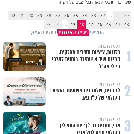
שעוד בהיותו בכלא נאחז בכל שביב של תקווה
42
41
40
39
38
37
36
35
34
33
32
...
<
<<
>>
>
...
49
48
47
46
45
44
43
הנצפים
פעילות הידברות
תוכניות הערוץ
תכני הידברות
1
מזוזות, ציציות וספרים מחזקים:
המיזם שיביא שמירה רוחנית לאלפי
חיילי צה"ל
2
תכני הידברות
לזיווגים, שלום בית וישועות: המשדר
העולמי של ט"ו באב
3
תכני הידברות
אחי, מחכים רק לך: יום התפילין
העולמי מגיע לתל אביב