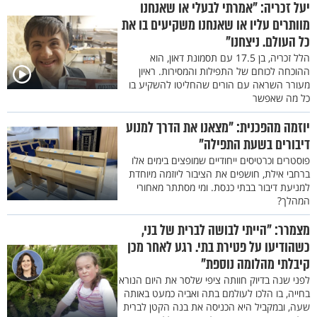
יעל זכריה: "אמרתי לבעלי או שאנחנו
מוותרים עליו או שאנחנו משקיעים בו את
כל העולם. ניצחנו"
הלל זכריה, בן 17.5 עם תסמונת דאון, הוא
ההוכחה לכוחם של התפילות והמסירות. ראיון
מעורר השראה עם הורים שהחליטו להשקיע בו
כל מה שאפשר
יוזמה מהפכנית: "מצאנו את הדרך למנוע
דיבורים בשעת התפילה"
פוסטרים וכרטיסים ייחודיים שמופצים בימים אלו
ברחבי אילת, חושפים את הציבור ליוזמה מיוחדת
למניעת דיבור בבתי כנסת. ומי מסתתר מאחורי
המהלך?
מצמרר: "הייתי לבושה לברית של בני,
כשהודיעו על פטירת בתי. רגע לאחר מכן
קיבלתי מהלומה נוספת"
לפני שנה בדיוק חוותה ציפי שלסר את היום הנורא
בחייה, בו הלכו לעולמם בתה ואביה כמעט באותה
שעה, ובמקביל היא הכניסה את בנה הקטן לברית