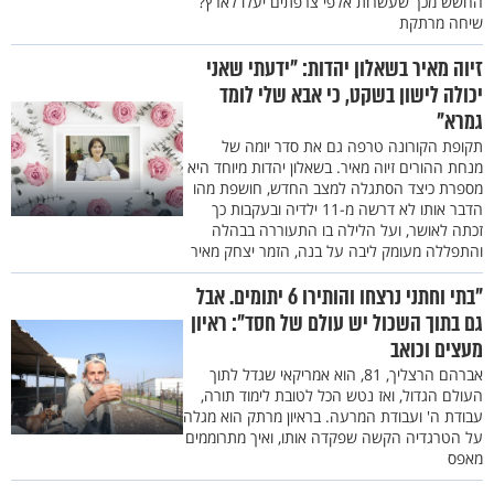
החשש מכך שעשרות אלפי צרפתים יעלו לארץ?
שיחה מרתקת
זיוה מאיר בשאלון יהדות: "ידעתי שאני
יכולה לישון בשקט, כי אבא שלי לומד
גמרא"
תקופת הקורונה טרפה גם את סדר יומה של
מנחת ההורים זיוה מאיר. בשאלון יהדות מיוחד היא
מספרת כיצד הסתגלה למצב החדש, חושפת מהו
הדבר אותו לא דרשה מ-11 ילדיה ובעקבות כך
זכתה לאושר, ועל הלילה בו התעוררה בבהלה
והתפללה מעומק ליבה על בנה, הזמר יצחק מאיר
"בתי וחתני נרצחו והותירו 6 יתומים. אבל
גם בתוך השכול יש עולם של חסד": ראיון
מעצים וכואב
אברהם הרצליך, 81, הוא אמריקאי שגדל לתוך
העולם הגדול, ואז נטש הכל לטובת לימוד תורה,
עבודת ה' ועבודת המרעה. בראיון מרתק הוא מגלה
על הטרגדיה הקשה שפקדה אותו, ואיך מתרוממים
מאפס