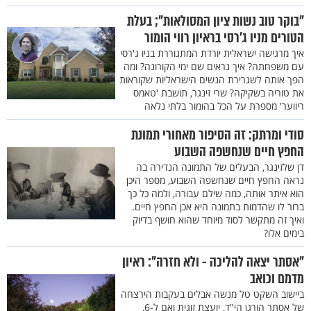
"בוקר טוב נשות ציון המסולאות"; בעלת
הטורים מניו ג’רסי בראיון רווי הומור
איך מרגישה ישראלית יורדת המתגוררת בניו ג'רסי
עם משפחתה? איך נראים שם ימי הקורונה? ומה
הפך אותה לשגרירת הנשים הישראליות שקוראות
את טוריה בשקיקה? שרי זינגר, תושבת 'טאמס
ריווער' מספרת על הכל בהומור בלתי נלאה
סודי ומרתק: זה הסיפור מאחורי תמונת
החפץ חיים שנחשפה השבוע
דן שלזינגר, הבעלים של התמונה הנדירה בה
נראה החפץ חיים שנחשפה השבוע, מספר היכן
הוא איתר אותה, כמה שילם עבורה, ולמה כל כך
ברור לו שהדמות בתמונה היא אכן החפץ חיים.
ואיך זה מתקשר לסוד מיוחד שהוא חושף בדיוק
בימים אלו?
"אסתר יצאה להליכה - ולא חזרה": ראיון
מדמם וכואב
ביישוב השקט טל מנשה אבלים בעקבות הירצחה
של אסתר הורגן הי"ד, יועצת זוגית ואם ל-6,