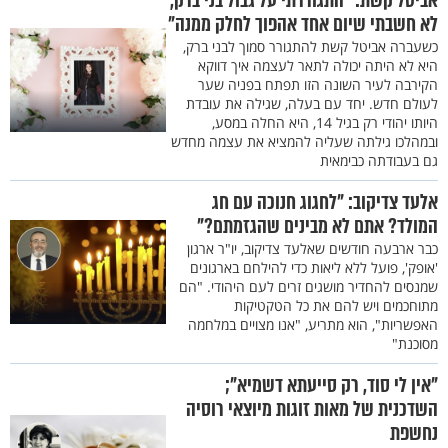
אביטל קשת: "התגוררתי על גבול בני ברק,
לא חשבתי שיום אחד אהפוך לחלק ממנה"
כשעברה אביטל קשת להתגורר סמוך לבני ברק,
היא לא היתה יכולה לתאר לעצמה איך דווקא
הקירבה לעיר השונה הזו תפתח בפניה שער
לעולם חדש. יחד עם בעלה, שגילה את עובדת
היותו יהודי רק בגיל 14, היא החלה במסע,
ובמהלכו גילתה שעליה להמציא את עצמה מחדש
גם בעבודתה כבימאית
אלעד צדיקוב: "לחגוג חנוכה עם חג
המולד? אתם לא מבינים שהגזמתם?"
כבר ארבעה חודשים שאלעד צדיקוב, יו"ר ארגון
'אופק', פועל ללא ליאות כדי להילחם בארגונים
שמנסים להחדיר מושגים זרים לעם היהודי. "הם
מתוחכמים ויש להם את כל הטקטיקות
האפשריות", הוא מתריע, "אנו מצויים במלחמה
מסוכנת"
"אין לי סוד, רק סייעתא דשמיא";
השדכנית של מאות זוגות מיוצאי רוסיה
נחשפת