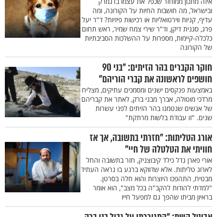
איזה מתכון ממוחזר שכפל את עצמו בדנמרק
ובישראל, מה חושבות החיות על הקורונה, ומה
עדיף, קניות ווירטואליות או רכישות פיזיות? ד"ר יעל
פרג, סגנית דיקן, וד"ר שירי צמח שמיר, ראש תחום
כלכלה-קיימות, מספרות על ההשלכות הסביבתיות
של הקורונה
חוקר הקברים בהר הזיתים: "בני 90
חושפים לראשונה את קברי הוריהם"
באמצעות פנקסים ישנים ומסמכים עתיקים, מצליח
מרדכי מוטולה, אברך מבני ברק, לאתר את קבריהם
של אנשים שנטמנו בהר הזיתים לפני עשרות
שנים. "זו עבודת בלשות מרתקת"
אורג הטליתות: "חזרתי בתשובה, אך אז
חוויתי את הטלטלה של חיי"
אורי פארן גדל כילד קיבוצניק, חזר בתשובה והחל
לארוג טליתות. אלא שדווקא ברגע בו נראה העתיד
מבטיח, התהפכו היוצרות והוא חלה בסרטן.
"למדתי להודות להקב"ה בכל מצב", הוא אומר
בראיון מביתו שהפך גם למפעל חייו