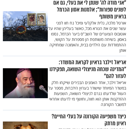
"אני מודה לה’ שנתן לי את בעלי, גם אם
לשנים ספורות"; אלמנות אסון הכרמל
בראיון משותף
אורטל מלכה, גלית אלקלעי ומיכל נח חוו לפני
עשר שנים את הנורא מכל, כאשר בעליהן שהיו על
אוטובוס הצוערים של השב"ס ביער הכרמל, נספו
באסון. בשיחה משותפת הן מספרות על הקושי,
ההתמודדות עם הילדים בבית, והאמונה שמחזיקה
אותן
אריאל זילבר בראיון לקראת המשדר:
"המדינה שכחה מניצולי השואה, תפקידנו
לעזור להם"
אריאל זילבר, אחד האמנים הבכירים שייקחו חלק
במשדר המיוחד שישודר בערוץ הידברות, מספר על
העוול שלדעתו נגרם לניצולי השואה, השפעות
ההזדקנות אותן הוא חווה, וחושף מי לדעתו אחראי
למשבר הקורונה
כיצד משפיעה הקורונה על בעלי החיים?
ראיון מרתק