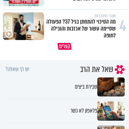
תכני הידברות
4
מה הסיכוי להתחתן בגיל 37? הפעולה
שסיימה עשור של אכזבות והובילה
לחופה
קצרים
מדוע האמונה נמשלה למלח?
גם ׳הרע׳ זה הרחמים של בורא ע
שאל את הרב
יש לך שאלה?
שבירת ביצים
פלאפון לא כשר