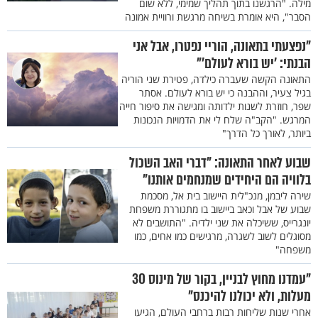
מילה. "הרגשנו בתוך תהליך שמימי, ללא שום
הסבר", היא אומרת בשיחה מרגשת ורוויית אמונה
"נפצעתי בתאונה, הוריי נפטרו, אבל אני
הבנתי: ’יש בורא לעולם’"
התאונה הקשה שעברה כילדה, פטירת שני הוריה
בגיל צעיר, וההבנה כי יש בורא לעולם. אסתר
שפר, חוזרת לשנות ילדותה ומגישה את סיפור חייה
המרגש. "הקב"ה שלח לי את הדמויות הנכונות
ביותר, לאורך כל הדרך"
שבוע לאחר התאונה: "דברי האב השכול
בלוויה הם היחידים שמנחמים אותנו"
שירה ליבמן, מנכ"לית היישוב בית אל, מסכמת
שבוע של אבל וכאב ביישוב בו מתגוררת משפחת
יונגרייס, ששיכלה את שני ילדיה. "התושבים לא
מסוגלים לשוב לשגרה, מרגישים כמו אחים, כמו
משפחה"
"עמדנו מחוץ לבניין, בקור של מינוס 30
מעלות, ולא יכולנו להיכנס"
אחרי שנות שליחות רבות ברחבי העולם, הגיעו