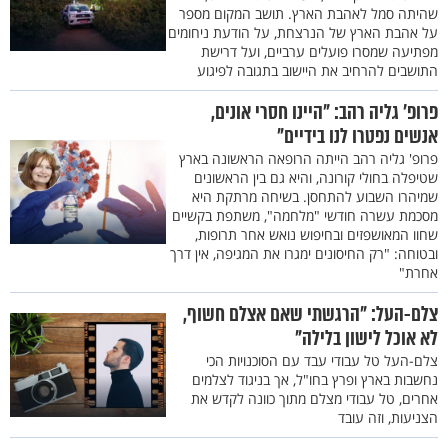
שהיתה סמל לאהבת הארץ. תושב המקום מספר
על אהבת הארץ של הנרצחת, על הודעת ניחומים
מפתיעה שמסרו פועלים ערביים, ועל דרישת
התושבים להרחיב את היישוב בתגובה לפיגוע
פרופ’ גליה רהב: "היינו חסרי אונים,
אנשים נפטרו לנו בידיים"
פרופ' גליה רהב הייתה הרופאה הראשונה בארץ
שטיפלה בחולי קורונה, והיא גם בין הראשונים
שמיהרו השבוע להתחסן. בשיחה מרתקת היא
מסכמת עשרה חודשי "מלחמה", משתפת בקשיים
שחוו המאושפזים ובחיפוש נואש אחר תרופות,
ובטוחה: "רק החיסונים ימגרו את המגיפה, אין דרך
אחרת"
צלם-העל: "הרגשתי שאם אצלם חשוף,
לא אוכל לישון בלילה"
צלם-העל טל עבודי עבד עם הסוכנויות הכי
נחשבות בארץ ופרץ בחו"ל, אך בניגוד לצלמים
אחרים, טל עבודי מצלם מתוך כוונה לקדש את
הצניעות, וזה עובד